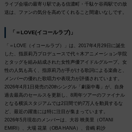
ライブ会場の最寄り駅である信濃町・千駄ケ谷両駅での放
送は、ファンの気分を高めてくれること間違いなしです。
「＝LOVE(イコールラブ)」
「＝LOVE（イコールラブ）」は、2017年4月29日に誕生
した、指原莉乃プロデュースで代々木アニメーション学院
とタッグを組み結成された女性声優アイドルグループ。女
性の人気も高く、指原莉乃が手がける歌詞による楽曲と、
メンバーの優れた歌唱力や表現力が評価されています。
2026年4月1日発売の20thシングル「劇薬中毒」が、自身
過去最高のセールスを更新し、8周年ツアーのファイナル
となる横浜スタジアムでは2日間で約7万人を動員するな
ど、最近の躍進には特に注目が集まっています。
2026年5月現在のメンバーは、大谷 映美里（OTANI
EMIRI）、大場 花菜（OBA HANA）、音嶋 莉沙