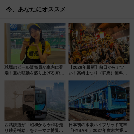
今、あなたにオススメ
球場のビール販売員が車内に登
【2026年最新】前日からアツ
場！夏の移動を盛り上げるJR九
い！高崎まつり（群馬）無料観
州「ビール新幹線」7月31日・8
覧エリアから初開催100人みこ
月7日限定 ソフトバンクホーク
しまで
スとコラボ
西武鉄道が「昭和から令和を走
日本初の水素ハイブリッド電車
り鉄分補給」をテーマに博覧会
「HYBARI」2027年度末営業運