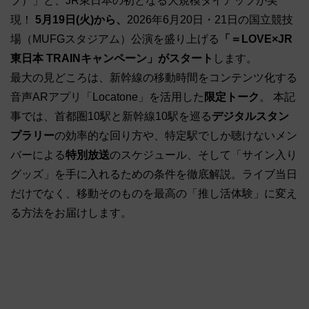
ブ）」と、JR東日本の初となる大規模タイアップが実
現！
5月19日(火)から、
2026年6月20日・21日の国立競技
場（MUFGスタジアム）公演を盛り上げる
「＝LOVE×JR
東日本 TRAINキャンペーン」がスタート
します。
最大の見どころは、新幹線の移動時間をコンテンツ化する
音声ARアプリ「Locatone」を活用した
限定トーク
。 本記
事では、首都圏10駅と新幹線10駅を巡る
デジタルスタン
プラリー
の効率的な回り方や、特定駅でしか聴けないメン
バーによる
特別放送
のスケジュール、そして「サイン入り
グッズ」を手に入れるための条件を徹底解説。ライブ当日
だけでなく、移動そのものを最高の「推し活体験」に変え
る方法をお届けします。