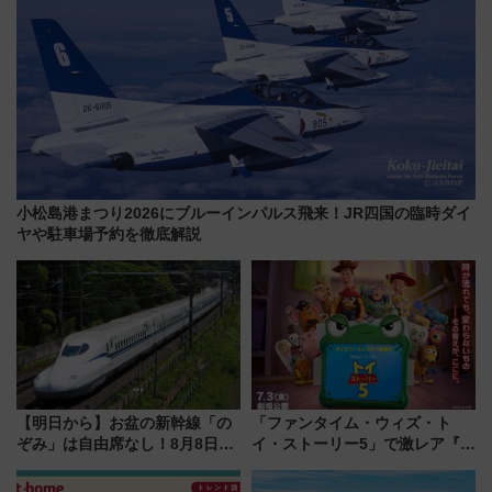
小松島港まつり2026にブルーインパルス飛来！JR四国の臨時ダイ
ヤや駐車場予約を徹底解説
【明日から】お盆の新幹線「の
「ファンタイム・ウィズ・ト
ぞみ」は自由席なし！8月8日午
イ・ストーリー5」で激レア『ロ
前はほぼ満席…でも数時間ズラ
ルカナ』カードをゲット！最新
せば空きが見つかることも 混
デコレーションも徹底解説