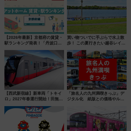
雑避ける「空席」探しのコツ
【2026年最新】京都府の賃貸・
買い物ついでに手ぶらで水上散
駅ランキング発表！「丹波口」
歩！ この夏行きたい越谷レイク
の大躍進と「西大路」人気の理
タウンの新たな水辺の憩いエリ
由は？
ア「LAKESIDE PARK」（埼玉
県越谷市）
【西武新宿線】新車両「トキイ
「旅名人の九州満喫きっぷ」デ
ロ」2027年春運行開始！田無・
ジタル化 紙版との価格やルー
新所沢にも停車 2028年春には
ルの違いを解説
「第2弾」も