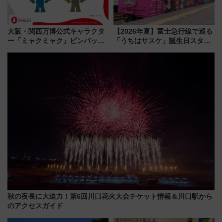
大阪・関西万博公式キャラクタ
【2026年夏】富士急行線で巡る
ー「ミャクミャク」ピンバッジ
「うちはサスケ」誕生日スタン
新登場！関西の駅構内などで7月
プラリー！富士急ハイランド限
中旬発売
定グルメ＆グッズ徹底ガイド
秋の夜長に大迫力！第6回川口花火大会チケット情報＆川口駅から
のアクセスガイド