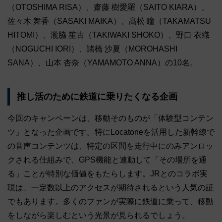
（OTOSHIMA RISA）、齋藤 樹愛羅（SAITO KIARA）、
佐々木 舞香（SASAKI MAIKA）、髙松 瞳（TAKAMATSU
HITOMI）、瀧脇 笙古（TAKIWAKI SHOKO）、野口 衣織
（NOGUCHI IORI）、諸橋 沙夏（MOROHASHI
SANA）、山本 杏奈（YAMAMOTO ANNA）の10名。
推し活のために鉄道に乗りたくなる企画
今回のキャンペーンは、移動そのものが「体験型コンテン
ツ」となった企画です。特にLocatoneを活用した新幹線で
の音声コンテンツは、特定の区間を走行中にのみアンロッ
クされる仕組みで、GPS機能と連動して「その場所を通
る」ことが特別な価値をもたらします。JRとのコラボ実
現は、一定数以上のアクセスが期待されるという人気の証
でもあります。多くのファンが実際に鉄道に乗って、移動
をしながら楽しむという光景が見られるでしょう。