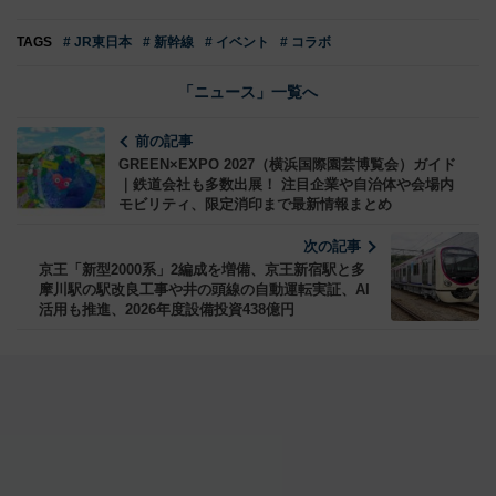
TAGS
# JR東日本
# 新幹線
# イベント
# コラボ
「ニュース」一覧へ
前の記事
GREEN×EXPO 2027（横浜国際園芸博覧会）ガイド
｜鉄道会社も多数出展！ 注目企業や自治体や会場内
モビリティ、限定消印まで最新情報まとめ
次の記事
京王「新型2000系」2編成を増備、京王新宿駅と多
摩川駅の駅改良工事や井の頭線の自動運転実証、AI
活用も推進、2026年度設備投資438億円