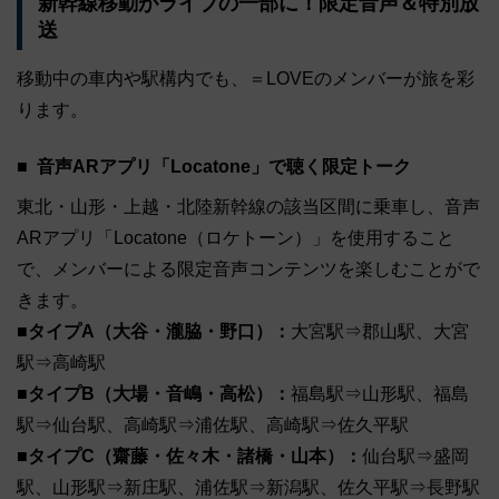
新幹線移動がライブの一部に！限定音声＆特別放
送
移動中の車内や駅構内でも、＝LOVEのメンバーが旅を彩
ります。
音声ARアプリ「Locatone」で聴く限定トーク
東北・山形・上越・北陸新幹線の該当区間に乗車し、音声
ARアプリ「Locatone（ロケトーン）」を使用すること
で、メンバーによる限定音声コンテンツを楽しむことがで
きます。
■タイプA（大谷・瀧脇・野口）：
大宮駅⇒郡山駅、大宮
駅⇒高崎駅
■タイプB（大場・音嶋・高松）：
福島駅⇒山形駅、福島
駅⇒仙台駅、高崎駅⇒浦佐駅、高崎駅⇒佐久平駅
■タイプC（齋藤・佐々木・諸橋・山本）：
仙台駅⇒盛岡
駅、山形駅⇒新庄駅、浦佐駅⇒新潟駅、佐久平駅⇒長野駅