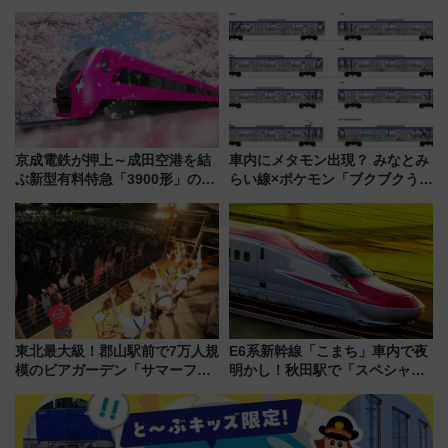
を実施！くすのきホールで8月
転へ 鉄道・発電・まちづくり
14日から 新車両「トキイロ」体
で水素利活用が加速
験ブースも アクセスや申込方法
を解説
京成電鉄が押上～成田空港を結
車内にメタモン出現？ みなとみ
ぶ新型有料特急「3900形」のコ
らい線×ポケモン「ブクブクうみ
ンセプト・デザイン公開 愛称
ぞこの街」ラッピング電車が運
募集も実施
行開始に！ この夏は直通列車で
横浜へ！
東北最大級！郡山駅前で7万人規
E6系新幹線「こまち」車内で夜
模のビアガーデン「サマーフェ
明かし！秋田駅で「スペシャル
スタ IN KORIYAMA 2026」
ナイト」8月開催、料金や予約方
7/24-26開催！ 有料席はJRE
法は？
MALLで予約可能