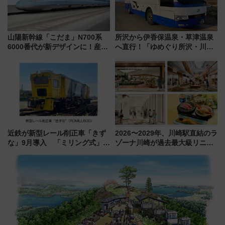
山陽新幹線「こだま」N700系
所沢から伊香保温泉・草津温泉
6000番代が新デザインに！産学
へ直行！「ゆめぐり所沢・川越
連携で描く瀬戸内の波模様 運
号」で群馬の温泉旅をもっと気
用は今冬から
軽に 運行ダイヤ・運賃を解説
近鉄が新型レール削正車「きず
2026〜2029年、川崎駅直結のラ
な」9月導入 「ミリング式」採
ゾーナ川崎が過去最大級リニュ
用でメンテナンス作業を効率
ーアル！ フードコート拡大など
化！安全性や乗り心地の向上に
「いつから何が変わるか」徹底
貢献するだけでなく、全線区で
解説！
活躍するための仕組みも