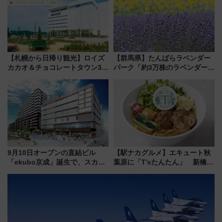
怖に泣き叫べ―
募は7/12まで！）
【札幌から日帰り観光】ロイズ
【群馬県】たんばらラベンダー
カカオ＆チョコレートタウン3周
パーク「約3万株のラベンダー」
年！ 9月は入場料半額やチョコ
が見頃！新幹線＆無料送迎バス
詰め放題を開催、ロイズタウン
で都心から約1時間半で夏の絶景
駅からのアクセスも
を！
9月10日オープンの直結ビル
【駅ナカグルメ】エキュート秋
「ekubo京成」誕生で、スカイ
葉原に「T’sたんたん」 新橋に
ライナーも停まる巨大ハブ駅・
551蓬莱のDNAを継ぐ「東京豚
新鎌ヶ谷はどう変わる？ 全テナ
饅」、オムライス専門店「肉と
ント情報も公開！
たまご」新グルメ続々登場！
【2026年8月】