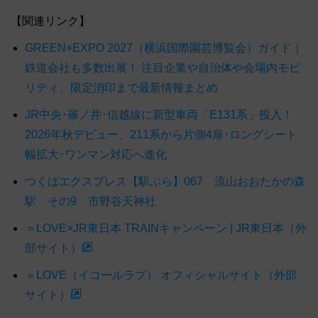
【関連リンク】
GREEN×EXPO 2027（横浜国際園芸博覧会）ガイド｜
鉄道会社も多数出展！ 注目企業や自治体や会場内モビ
リティ、限定消印まで最新情報まとめ
JR中央･篠ノ井･信越線に新型車両「E131系」投入！
2026年秋デビュー、211系から片側4扉･ロングシート
幅拡大･ワンマン対応へ進化
つくばエクスプレス【駅ぶら】067 流山おおたかの森
駅 その9 市野谷天神社
＝LOVE×JR東日本 TRAINキャンペーン | JR東日本（外
部サイト）
＝LOVE（イコールラブ） オフィシャルサイト（外部
サイト）