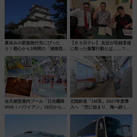
夏休みの家族旅行先にぴった
【ＢＳ日テレ】 友近が収録直後
り！都心から1時間の「湘南西エ
に取った衝撃行動とは……？
リア」満喫ガイド 鎌倉・江の
『友近・礼二の妄想トレイン』
島とは異なる魅力を持つ今夏の
で極上の夏祭り鉄道旅を放送
注目スポット
全天候型屋内プール「日光霧降
北陸鉄道「1M系」2027年度導
VIVA！ハワイアン」18日から営
入へ 「空に始まり、海へ続く」
業開始 小さなお子様連れのフ
白山比咩神社をモチーフにした
ァミリーから大人まで幅広い世
神秘的なデザイン
代が一日中楽しる夏のリゾート
を楽しんで