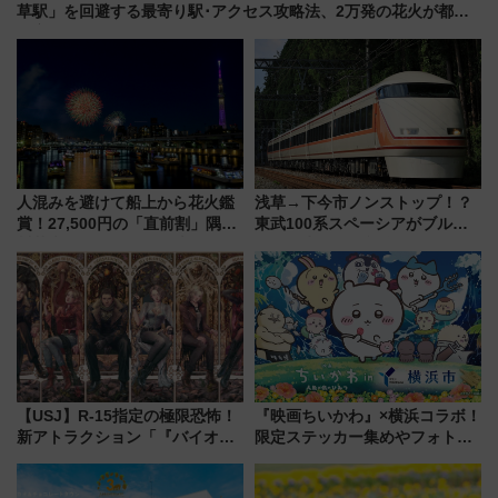
草駅」を回避する最寄り駅･アクセス攻略法、2万発の花火が都心
の夜に！
人混みを避けて船上から花火鑑
浅草→下今市ノンストップ！？
賞！27,500円の「直前割」隅田
東武100系スペーシアがブルー
川花火クルーズはデパ地下グル
リボン賞35周年記念で「デビュ
メも持ち込みOK
ー当時の停車駅」を再現 運転
時刻や特急券の買い方を紹介
【USJ】R-15指定の極限恐怖！
『映画ちいかわ』×横浜コラボ！
新アトラクション「『バイオハ
限定ステッカー集めやフォトス
ザード レクイエム』 ザ・ダイ
ポット、特別花火でみなとみら
ブ」今秋登場 ―予測不能の恐
いを満喫しよう（花火鑑賞会応