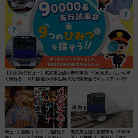
【2026秋デビュー】東武東上線の新型車両「90000系」にいち早
く乗れる！ 8/11開催の小学生向け先行試乗会でキッズアンバサダ
ーになろう
埼玉・川越駅すぐ！「川越餃子
東武東上線の新型車両「90000
祭り」とは？宇都宮・浜松から
系」お披露目 斬新な「逆スラ