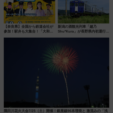
【奈良県】全国から鉄道会社が
新潟の酒観光列車「越乃
参加！駅弁も大集合！「大和鉄
Shu*Kura」が長野県内初運行！
道まつり2026」が8月8日・9日
地酒と食を味わう信州プレDC特
に開催決定
別企画
隅田川花火大会7/25（土）開催！銀座線96本増発と 激混みの「浅