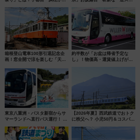
ご当地和牛まで全国の人気餃子
ント式」の先頭形状と明るく開
を食べ比べ【7月25日・26日開
放的な車内空間に注目、デビュ
催】
ーは9月
箱根登山電車100形引退記念企
約半数が「お盆は帰省予定な
画！窓全開で涼を楽しむ「天然
し」！物価高・運賃値上げが財
クーラー体験号」と限定鉄コレ
布を直撃、往復1万円以内なら帰
発売
りたいけど……【WILLER お盆
帰省動向調査】
東京八重洲・バスタ新宿からサ
【2026年夏】西武鉄道でおトク
マーランドへ直行バス運行！ お
に秩父へ？ 小児50円＆コスパ最
トクな1Dayパスで夏のプールと
強きっぷで「安・近・短」な家
推し活を楽しもう！（2026年
族旅行！ 深夜の正丸トンネル探
8/1～31）
検や特急ラビューも