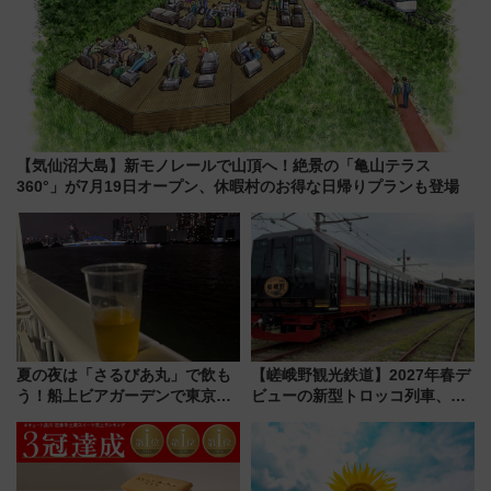
【気仙沼大島】新モノレールで山頂へ！絶景の「亀山テラス
360°」が7月19日オープン、休暇村のお得な日帰りプランも登場
夏の夜は「さるびあ丸」で飲も
【嵯峨野観光鉄道】2027年春デ
う！船上ビアガーデンで東京湾
ビューの新型トロッコ列車、い
の夜景を眺めながら軽く一
よいよ試運転開始へ！現行車両
杯……工場直送生ビールや島グ
は2026年で引退
ルメが美味い