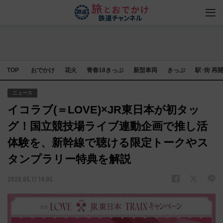
TOP
おでかけ
花火
青春18きっぷ
新型車両
きっぷ
駅･街 再
ニュース
イコラブ(＝LOVE)×JR東日本が初タッ
グ！国立競技場ライブ連動企画で推し活
体験を、新幹線で聴ける限定トークやス
タンプラリー特典を解説
2026.05.17 14:05