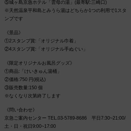
⑤城ヶ島京急ホテル「雲母の湯」(最寄駅:三崎口)
※天然温泉平和島とみうら湯はどちらか1つの利用で1スタ
ンプです
《景品》
①2スタンプ賞:「オリジナル巾着」
②4スタンプ賞:「オリジナル手ぬぐい」
《限定オリジナルお風呂グッズ》
①商品:「けいきゅん湯桶」
②価格:750 円(税込)
③販売数量:150 個
※なくなり次第終了します
《問い合わせ》
京急ご案内センター TEL.03-5789-8686 平日7:30~21:00/
土・日・祝日9:00~17:00