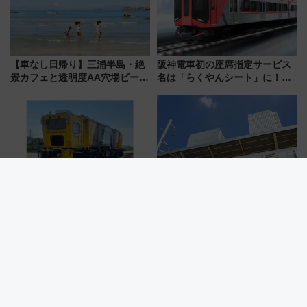
【車なし日帰り】三浦半島・絶
阪神電車初の座席指定サービス
景カフェと透明度AA穴場ビーチ
名は「らくやんシート」に！新
を巡る！ おトクな電車きっぷ活
型3000系で大阪梅田～山陽姫路
用してストレスフリー旅へ行こ
を快適移動
う！
近鉄が新型レール削正車「きず
22歳以下はお得にラーメンを堪
な」9月導入 「ミリング式」採
能！名古屋・驛麺通りで夏休み
用でメンテナンス作業を効率
限定「U22応援割り」が7月21日
化！安全性や乗り心地の向上に
よりスタート
貢献するだけでなく、全線区で
活躍するための仕組みも