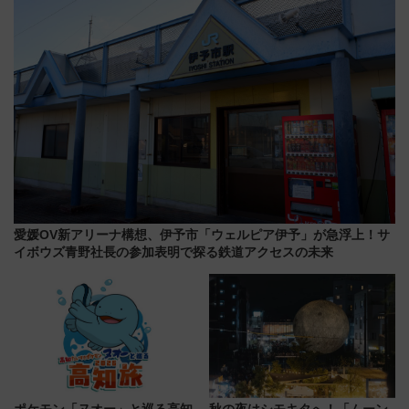
【2026年8月】
愛媛OV新アリーナ構想、伊予市「ウェルピア伊予」が急浮上！サ
イボウズ青野社長の参加表明で探る鉄道アクセスの未来