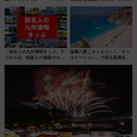
ザード レクイエム』 ザ・ダイ
わりにスマホが並ぶ「分身く
ブ」今秋登場 ―予測不能の恐
ん」始動
怖に泣き叫べ―
「旅名人の九州満喫きっぷ」デ
猛暑の夏こそトルコへ！「クー
ジタル化 紙版との価格やルー
ルケーション」で巡る黒海沿岸
ルの違いを解説
やエーゲ海の避暑リゾート 関
連検索数が前年比237％増、ナ
ショジオも認める『2026年に訪
れるべき世界の旅先』