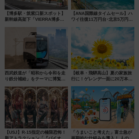
【博多駅・筑紫口新スポット】
【ANA国際線タイムセール】ハ
新幹線高架下「VIERRA博多テ
ワイ往復11万円台･北京5万円台
ラス」が9/18開業！九州初出店
～、憧れのビジネスクラスも！
など注目の全6店舗 「博多活憩
来春のGW旅行まで狙える激ア
通り」も一新
ツ路線まとめ（8/10まで）
西武鉄道が「昭和から令和を走
【岐阜・飛騨高山】夏の家族旅
り鉄分補給」をテーマに博覧会
行に！ゲレンデ一面に20万本の
を実施！くすのきホールで8月
ひまわりが咲き誇る「アルコピ
14日から 新車両「トキイロ」体
アひまわり園」開園
験ブースも アクセスや申込方法
を解説
【USJ】R-15指定の極限恐怖！
「うまいこと考えた」富士急が
新アトラクション「『バイオハ
画期的な仕組みを導入！ 人のか