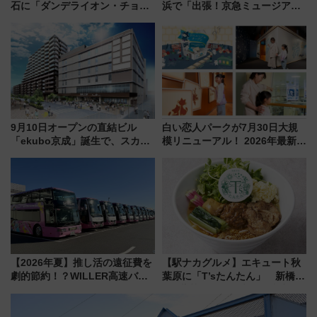
石に「ダンデライオン・チョコ
浜で「出張！京急ミュージア
レート」が出店！ 東京メトロが
ム」開催！入場無料でスタンプ
1億円出資で挑む新時代のまちづ
ラリーや子ども制服撮影も
くりとは？
9月10日オープンの直結ビル
白い恋人パークが7月30日大規
「ekubo京成」誕生で、スカイ
模リニューアル！ 2026年最新の
ライナーも停まる巨大ハブ駅・
新エリア・工場見学の見どころ
新鎌ヶ谷はどう変わる？ 全テナ
と料金・アクセスを徹底解説
ント情報も公開！
（札幌市）
【2026年夏】推し活の遠征費を
【駅ナカグルメ】エキュート秋
劇的節約！？WILLER高速バス
葉原に「T’sたんたん」 新橋に
「1km5円セール」やワンコイン
551蓬莱のDNAを継ぐ「東京豚
温泉の最強ルート 予約期間・
饅」、オムライス専門店「肉と
対象路線まとめ
たまご」新グルメ続々登場！