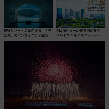
ーは9月
事業の全貌
星野リゾート広島初進出！「界
大阪城ビューの絶景宿が最大
宮島」のインフィニティ温泉と
52%オフ!? ホテルニューオータ
古式サウナ「石風呂」を大解剖
ニ大阪の40周年「夏のタイムセ
宿泊料金・アクセスは？（2026
ール」で秋の関西旅を豪華にす
年7月23日開業）
る方法（8月20日まで！）