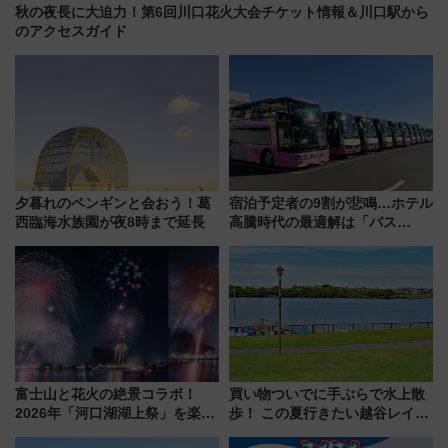
秋の夜長に大迫力！第6回川口花火大会チケット情報＆川口駅から
のアクセスガイド
夕暮れのペンギンと会おう！葛
宿泊予定者の9割が悲鳴…ホテル
西臨海水族園が夜8時まで延長
高騰時代の最適解は「バス
泊」!? WILLER最新調査で判明
した、推し活遠征や観光時のリ
アルな懐事情
富士山と花火の絶景コラボ！
買い物ついでに手ぶらで水上散
2026年「河口湖湖上祭」を楽し
歩！ この夏行きたい越谷レイク
む完全ガイド＆鉄道アクセスの
タウンの新たな水辺の憩いエリ