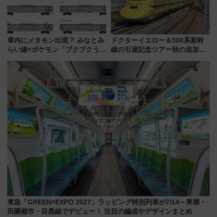
車内にメタモン出現？ みなとみ
ドクターイエロー＆500系新幹
らい線×ポケモン「ブクブクうみ
線の引退記念ツアー秋の追加企
ぞこの街」ラッピング電車が運
画が決定！乗車体験やグッズ・
行開始に！ この夏は直通列車で
ホテル情報まとめ
横浜へ！
東急「GREEN×EXPO 2027」ラッピング特別列車が7/14～東横・
田園都市・目黒線でデビュー！ 注目の編成やデザインまとめ