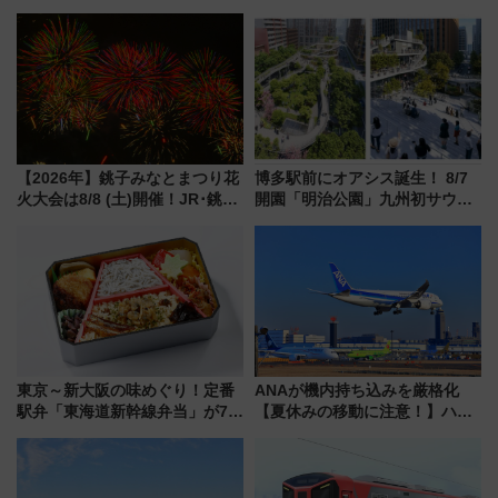
【2026年】銚子みなとまつり花
博多駅前にオアシス誕生！ 8/7
火大会は8/8 (土)開催！JR･銚子
開園「明治公園」九州初サウナ
電鉄の臨時列車やアクセス情
TOTOPAや日本一のピザなど絶
報、利根川に咲く8,000発の大迫
品グルメ登場で駅前の過ごし方
力＆屋台を満喫
はどう変わる？
東京～新大阪の味めぐり！定番
ANAが機内持ち込みを厳格化
駅弁「東海道新幹線弁当」が7月
【夏休みの移動に注意！】ハン
21日にリニューアル発売
ドバッグやPCケースも対象の
「身の回り品」新サイズ制限
(40×30×20cm)おさらい