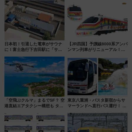
イダー」に注目 2026年夏は所
の罠
沢へ遊びに行こう
日本初！引退した電車がサウナ
【JR四国】予讃線8000系アンパ
に！富士急行下吉田駅に「サ電
ンマン列車がリニューアル！内
（SADEN）」2026年12月開
外装デザイン公開 デビューは
業 行き交う電車の音や振動を
今年12月
感じながら「ととのう」新感覚
「空飛ぶクルマ」まるでSF？ 空
東京八重洲・バスタ新宿からサ
港直結エアタクシー構想も タイ
マーランドへ直行バス運行！ お
で検証
トクな1Dayパスで夏のプールと
推し活を楽しもう！（2026年
8/1～31）