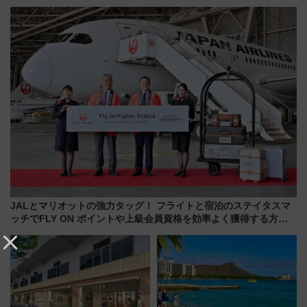
み野線「ゆめが丘ソラトス」2周
社の「8・8・8」な記念きっぷ
年祭にそうにゃん＆DB.スター
たち
マンが登場
JALとマリオットの強力タッグ！ フライトと宿泊のステイタスマ
ッチでFLY ON ポイントや上級会員資格を効率よく獲得する方法
を解説