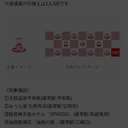
※達成賞の引換えは1人1回です。
《対象施設》
①天然温泉平和島(最寄駅:平和島)
②みうら湯 弘明寺店(最寄駅:弘明寺)
③観音崎京急ホテル「SPASSO」(最寄駅:馬堀海岸)
④油壺観潮荘「油壺の湯」(最寄駅:三崎口)