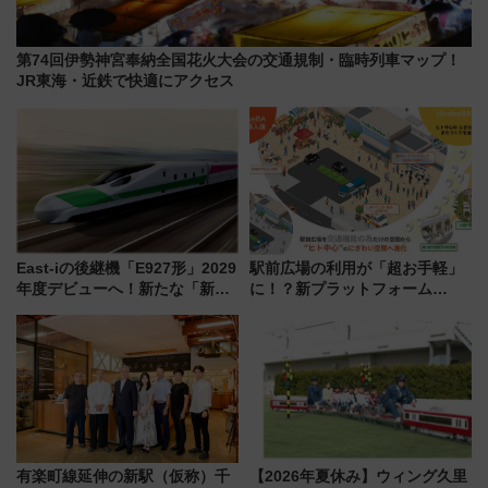
第74回伊勢神宮奉納全国花火大会の交通規制・臨時列車マップ！
JR東海・近鉄で快適にアクセス
East-iの後継機「E927形」2029
駅前広場の利用が「超お手軽」
年度デビューへ！新たな「新幹
に！？新プラットフォーム
線専用検測車」の性能を徹底解
「HirakeBA」8月3日始動、ス
説【JR東日本】
マホで簡単申請 物販や演奏会な
どに【JR東日本】
有楽町線延伸の新駅（仮称）千
【2026年夏休み】ウィング久里