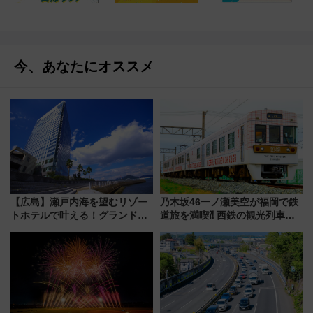
今、あなたにオススメ
【広島】瀬戸内海を望むリゾー
乃木坂46一ノ瀬美空が福岡で鉄
トホテルで叶える！グランドプ
道旅を満喫⁈ 西鉄の観光列車
リンスホテル広島のフォトウエ
「THE RAIL KITCHEN
ディング＆カジュアルパーティ
CHIKUGO」で巡る福岡･太宰
ープラン
府･柳川の旅！YouTubeが公開
に