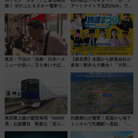
ポケモン「ヌオー」と巡る高知
秋の夜はシモキタへ！「ムーン
旅！ ポケふた＆ヌオー電車で楽
アートナイト下北沢2026」でイ
しむ鉄道スタンプラリーで土佐
マーシブシアターやアート巡り
路の絶景と絶品グルメを満喫！
を満喫しよう
（7月18日スタート）
東京・千住の「自称・日本一メ
【奈良県】全国から鉄道会社が
ニューが多い」立ち食いそば屋
参加！駅弁も大集合！「大和鉄
とは？ ＢＳ日テレ『ドランク塚
道まつり2026」が8月8日・9日
地のふらっと立ち食いそば』
に開催決定
7/27夜10時～放送
東武東上線の新型車両「90000
札幌都心が激変！高速から地下
系」お披露目 斬新な「逆スラ
トンネルで札幌駅へ直結、「創
ント式」の先頭形状と明るく開
成川通都心アクセス道路」が7月
放的な車内空間に注目、デビュ
から本格着工、延長4.8km整備