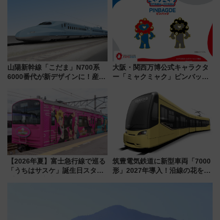
ススメ
ア「LAKESIDE PARK」（埼玉
県越谷市）
山陽新幹線「こだま」N700系
大阪・関西万博公式キャラクタ
6000番代が新デザインに！産学
ー「ミャクミャク」ピンバッジ
連携で描く瀬戸内の波模様 運
新登場！関西の駅構内などで7月
用は今冬から
中旬発売
【2026年夏】富士急行線で巡る
筑豊電気鉄道に新型車両「7000
「うちはサスケ」誕生日スタン
形」2027年導入！沿線の花をイ
プラリー！富士急ハイランド限
メージしたイエローを採用 車
定グルメ＆グッズ徹底ガイド
内は落ち着いたゆとりある空間
に