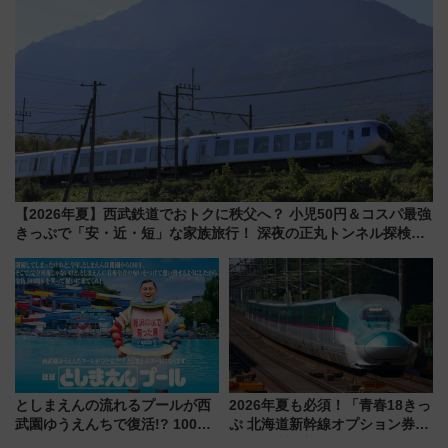
【2026年夏】西武鉄道でおトクに秩父へ？ 小児50円＆コスパ最強
きっぷで「安・近・短」な家族旅行！ 深夜の正丸トンネル探検や
特急ラビューも
としまえんの流れるプールが西
2026年夏も必須！「青春18きっ
武園ゆうえんちで復活!? 100周
ぷ 北海道新幹線オプション券」
年記念企画＆「春日のうん○スラ
自動改札対応ルールと途中下車