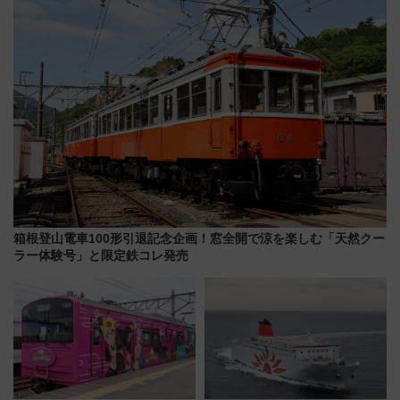
箱根登山電車100形引退記念企画！窓全開で涼を楽しむ「天然クー
ラー体験号」と限定鉄コレ発売