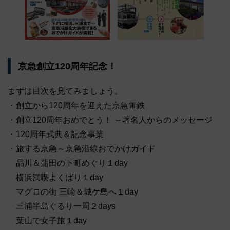
京急創立120周年記念！
まずは目次を見てみましょう。
・創立から120周年を迎えた京急電鉄
・創立120周年おめでとう！ ～著名人からのメッセージ
・120周年式典＆記念事業
・旅する京急～京急沿線おでかけガイド
品川＆蒲田の下町めぐり１day
横浜満喫よくばり１day
マグロの街 三崎＆城ケ島へ１day
三浦半島ぐるり一周２days
葉山で女子旅１day