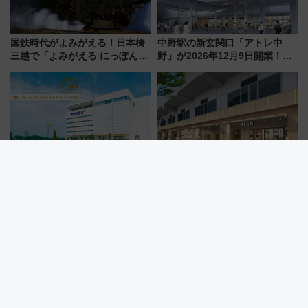
国鉄時代がよみがえる！日本橋
中野駅の新玄関口「アトレ中
三越で「よみがえる にっぽんの
野」が2026年12月9日開業！新
鉄道展」7/22-8/3開催、広田尚
改札直結で屋上BBQも楽しめる
敬の名作写真も、駅弁フェスも
注目スポット
同時開催！
【札幌から日帰り観光】ロイズ
【博多駅・筑紫口新スポット】
カカオ＆チョコレートタウン3周
新幹線高架下「VIERRA博多テ
年！ 9月は入場料半額やチョコ
ラス」が9/18開業！九州初出店
詰め放題を開催、ロイズタウン
など注目の全6店舗 「博多活憩
駅からのアクセスも
通り」も一新