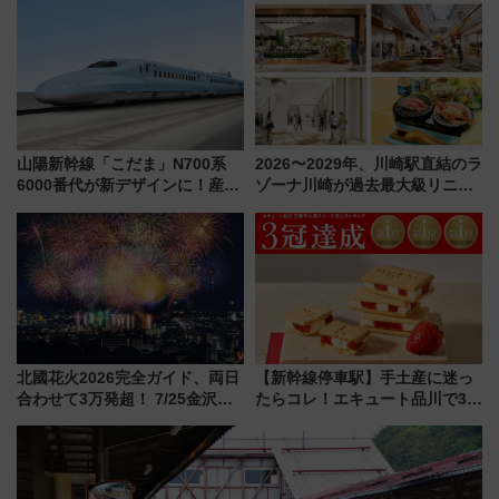
杯……工場直送生ビールや島グ
ー当時の停車駅」を再現 運転
ルメが美味い
時刻や特急券の買い方を紹介
山陽新幹線「こだま」N700系
2026〜2029年、川崎駅直結のラ
6000番代が新デザインに！産学
ゾーナ川崎が過去最大級リニュ
連携で描く瀬戸内の波模様 運
ーアル！ フードコート拡大など
用は今冬から
「いつから何が変わるか」徹底
解説！
北國花火2026完全ガイド、両日
【新幹線停車駅】手土産に迷っ
合わせて3万発超！ 7/25金沢大
たらコレ！エキュート品川で3年
会・8/1川北大会の2つの花火大
連続売上1位を獲得した定番手土
会の日程・アクセス・観覧席ま
産スイーツとは？
とめ（石川県）