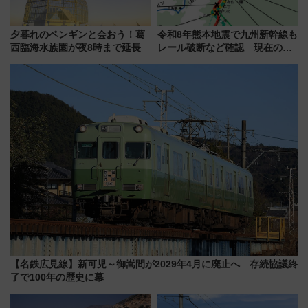
夕暮れのペンギンと会おう！葛
令和8年熊本地震で九州新幹線も
西臨海水族園が夜8時まで延長
レール破断など確認 現在の運
転見合わせ状況と交通網への影
響
【名鉄広見線】新可児～御嵩間が2029年4月に廃止へ 存続協議終
了で100年の歴史に幕