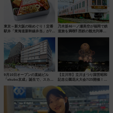
東京～新大阪の味めぐり！定番
乃木坂46一ノ瀬美空が福岡で鉄
駅弁「東海道新幹線弁当」が7月
道旅を満喫⁈ 西鉄の観光列車
21日にリニューアル発売
「THE RAIL KITCHEN
CHIKUGO」で巡る福岡･太宰
府･柳川の旅！YouTubeが公開
に
9月10日オープンの直結ビル
【立川市】立川まつり国営昭和
「ekubo京成」誕生で、スカイ
記念公園花火大会7/25開催！
ライナーも停まる巨大ハブ駅・
5000発の花火が夜を彩る 今年は
新鎌ヶ谷はどう変わる？ 全テナ
混雑に要注意、その理由は
ント情報も公開！