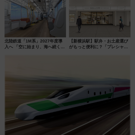
で探る鉄道アクセスの未来
北陸鉄道「1M系」2027年度導
【新横浜駅】駅弁・お土産選び
入へ 「空に始まり、海へ続く」
がもっと便利に？「プレシャス
白山比咩神社をモチーフにした
デリ＆ギフト新横浜」がオープ
神秘的なデザイン
ン 場所や営業時間・限定弁当
を紹介