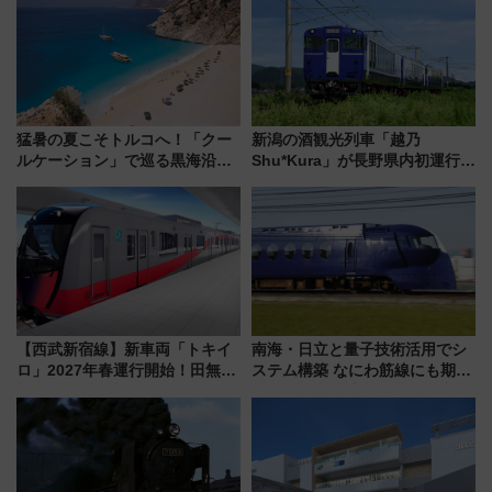
猛暑の夏こそトルコへ！「クー
新潟の酒観光列車「越乃
ルケーション」で巡る黒海沿岸
Shu*Kura」が長野県内初運行！
やエーゲ海の避暑リゾート 関
地酒と食を味わう信州プレDC特
連検索数が前年比237％増、ナ
別企画
ショジオも認める『2026年に訪
れるべき世界の旅先』
【西武新宿線】新車両「トキイ
南海・日立と量子技術活用でシ
ロ」2027年春運行開始！田無・
ステム構築 なにわ筋線にも期待
新所沢にも停車 2028年春には
乗務員・車両計画作業を短縮へ
「第2弾」も