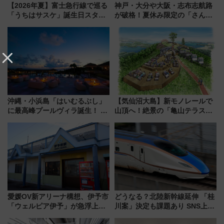
【2026年夏】富士急行線で巡る
神戸・大分や大阪・志布志航路
「うちはサスケ」誕生日スタン
が破格！夏休み限定の「さんふ
プラリー！富士急ハイランド限
らわあスペシャルセール」スタ
定グルメ＆グッズ徹底ガイド
ート 夕朝食ビュッフェ付きで
快適な船旅はいかが？
沖縄・小浜島「はいむるぶし」
【気仙沼大島】新モノレールで
に最高峰プールヴィラ誕生！ 石
山頂へ！絶景の「亀山テラス
垣島から船で向かう究極のご褒
360°」が7月19日オープン、休
美旅「何もしない贅沢」を体験
暇村のお得な日帰りプランも登
してみない？
場
愛媛OV新アリーナ構想、伊予市
どうなる？北陸新幹線延伸 「桂
「ウェルピア伊予」が急浮上！
川案」決定も課題あり SNS上の
サイボウズ青野社長の参加表明
声は