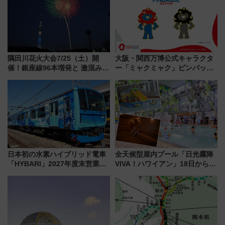
5日始発から
隅田川花火大会7/25（土）開
大阪・関西万博公式キャラクタ
催！銀座線96本増発と 激混みの
ー「ミャクミャク」ピンバッジ
「浅草駅」を回避する最寄り駅･
新登場！関西の駅構内などで7月
アクセス攻略法、2万発の花火が
中旬発売
都心の夜に！
日本初の水素ハイブリッド電車
全天候型屋内プール「日光霧降
「HYBARI」2027年度末営業運
VIVA！ハワイアン」18日から営
転へ 鉄道・発電・まちづくり
業開始 小さなお子様連れのフ
で水素利活用が加速
ァミリーから大人まで幅広い世
代が一日中楽しる夏のリゾート
を楽しんで