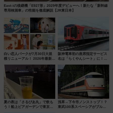
East-iの後継機「E927形」2029年度デビューへ！新たな「新幹線
専用検測車」の性能を徹底解説【JR東日本】
白い恋人パークが7月30日大規
阪神電車初の座席指定サービス
模リニューアル！ 2026年最新の
名は「らくやんシート」に！新
新エリア・工場見学の見どころ
型3000系で大阪梅田～山陽姫路
と料金・アクセスを徹底解説
を快適移動
（札幌市）
夏の夜は「さるびあ丸」で飲も
浅草→下今市ノンストップ！？
う！船上ビアガーデンで東京湾
東武100系スペーシアがブルー
の夜景を眺めながら軽く一
リボン賞35周年記念で「デビュ