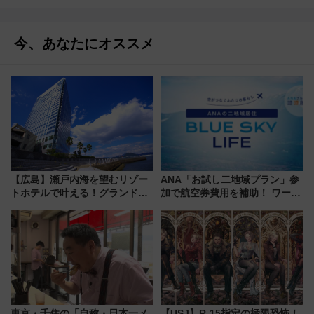
今、あなたにオススメ
【広島】瀬戸内海を望むリゾー
ANA「お試し二地域プラン」参
トホテルで叶える！グランドプ
加で航空券費用を補助！ ワーケ
リンスホテル広島のフォトウエ
ーションや週末移住に最適な自
ディング＆カジュアルパーティ
治体は？ 2026年は対象のエリア
ープラン
が拡大！
東京・千住の「自称・日本一メ
【USJ】R-15指定の極限恐怖！