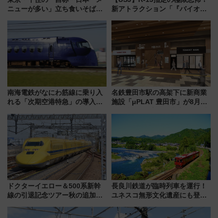
ニューが多い」立ち食いそば屋
新アトラクション「『バイオハ
とは？ ＢＳ日テレ『ドランク塚
ザード レクイエム』 ザ・ダイ
地のふらっと立ち食いそば』
ブ」今秋登場 ―予測不能の恐
7/27夜10時～放送
怖に泣き叫べ―
南海電鉄がなにわ筋線に乗り入
名鉄豊田市駅の高架下に新商業
れる「次期空港特急」の導入を
施設「μPLAT 豊田市」が8月26
決定！ピニンファリーナによる
日開業！全8店舗が出店し街の新
日本初の鉄道デザイン
たな玄関口へ
ドクターイエロー＆500系新幹
長良川鉄道が臨時列車を運行！
線の引退記念ツアー秋の追加企
ユネスコ無形文化遺産にも登録
画が決定！乗車体験やグッズ・
された「郡上おどり」楽しむ人
ホテル情報まとめ
に 乗車には予約が必要