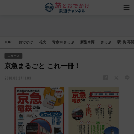
TOP
おでかけ
花火
青春18きっぷ
新型車両
きっぷ
駅･街 再
ニュース
京急まるごと これ一冊！
2018.03.27 11:03