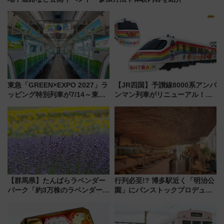
東急「GREEN×EXPO 2027」ラ
【JR四国】予讃線8000系アンパ
ッピング特別列車が7/14～東
ンマン列車がリニューアル！内
横・田園都市・目黒線でデビュ
外装デザイン公開 デビューは
ー！ 注目の編成やデザインまと
今年12月
め
【群馬県】たんばらラベンダー
行列必至!? 博多駅近く「明治公
パーク「約3万株のラベンダー」
園」にパンストックプロデュー
が見頃！新幹線＆無料送迎バス
スの新業態『Land Bageri』8/7
で都心から約1時間半で夏の絶景
オープン 秋からはビストロ営業
を！
も！