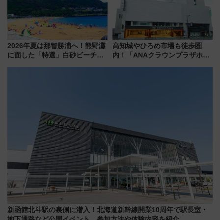
2026年夏は那智勝浦へ！熊野灘
高知城やひろめ市場も徒歩圏
に面した「特選」白砂ビーチは
内！「ANAクラウンプラザホテ
必見 「第17回那智勝浦町花火大
ル高知」が8月開業
会」は8月11日開催！
新函館北斗駅の裏側に潜入！北海道新幹線開業10周年で駅長室・
地下通路など公開イベント 参加方法や体験内容を紹介