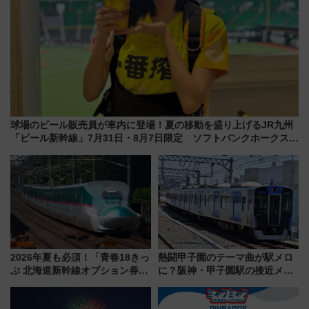
球場のビール販売員が車内に登場！夏の移動を盛り上げるJR九州
「ビール新幹線」7月31日・8月7日限定 ソフトバンクホークスと
コラボ
2026年夏も必須！「青春18きっ
熱闘甲子園のテーマ曲が駅メロ
ぷ 北海道新幹線オプション券」
に？阪神・甲子園駅の接近メロ
自動改札対応ルールと途中下車
ディがVaundy「かげろう」×向
の罠
谷実アレンジの特別仕様へ、8月