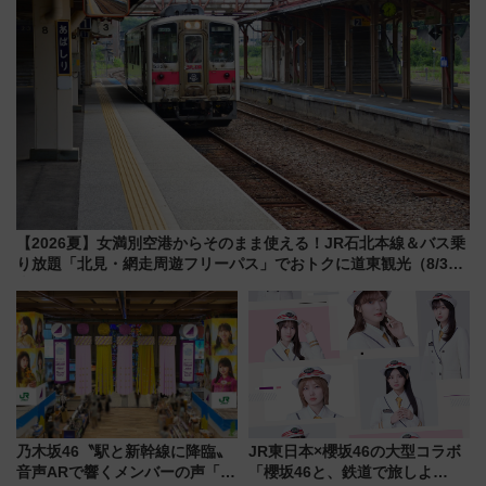
【2026夏】女満別空港からそのまま使える！JR石北本線＆バス乗
り放題「北見・網走周遊フリーパス」でおトクに道東観光（8/3発
売）
乃木坂46〝駅と新幹線に降臨〟
JR東日本×櫻坂46の大型コラボ
音声ARで響くメンバーの声「真
「櫻坂46と、鉄道で旅しよ