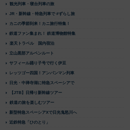
観光列車・寝台列車の旅
JR・新幹線・特急列車で #ずらし旅
カニの季節到来！カニ旅行特集！
鉄道ファン集まれ！ 鉄道博物館特集
楽天トラベル 国内宿泊
立山黒部アルペンルート
サフィール踊り子号で行く伊豆
レッツゴー四国！アンパンマン列車
日光・中禅寺湖に特急スペーシアで
【JTB】日帰り新幹線ツアー
鉄道の旅を楽しむツアー
新型特急スペーシアXで日光鬼怒川へ
近鉄特急「ひのとり」