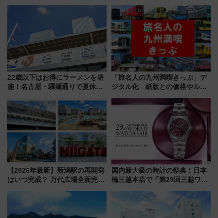
夏の全国ツアー2026」
う。」が7月20日より始動！新
潟・長野・庄内へ
22歳以下はお得にラーメンを堪
「旅名人の九州満喫きっぷ」デ
能！名古屋・驛麺通りで夏休み
ジタル化 紙版との価格やルー
限定「U22応援割り」が7月21日
ルの違いを解説
よりスタート
【2026年最新】新潟駅の再開発
国内最大級の時計の祭典！日本
はいつ完成？ 万代広場全面完成
橋三越本店で「第29回三越ワー
から「にいがた2キロ」・古町再
ルドウォッチフェア」開幕
開発、バスタ新潟構想まで徹底
【2026年8月5日～25日】
解説！