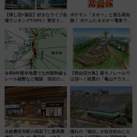
【推し活×遠征】好きなライブ会
ポケモン「ヌオー」と巡る高知
場ランキングTOP3！ 東京ドー
旅！ ポケふた＆ヌオー電車で楽
ムや大阪城ホールが選ばれる理
しむ鉄道スタンプラリーで土佐
由と交通アクセス術、ライブ会
路の絶景と絶品グルメを満喫！
場に何を求める？
（7月18日スタート）
令和8年熊本地震で九州新幹線も
【気仙沼大島】新モノレールで
レール破断など確認 現在の運
山頂へ！絶景の「亀山テラス
転見合わせ状況と交通網への影
360°」が7月19日オープン、休
響
暇村のお得な日帰りプランも登
場
名鉄豊田市駅の高架下に新商業
憧れの「城泊」が自分好みにカ