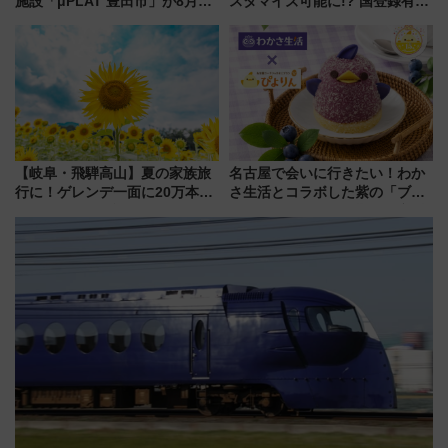
施設「μPLAT 豊田市」が8月26
スタマイズ可能に!? 国登録有形
日開業！全8店舗が出店し街の新
文化財・丸亀城「延寿閣別館」
たな玄関口へ
にオーダーメイド型の宿泊プラ
ンが誕生！
【岐阜・飛騨高山】夏の家族旅
名古屋で会いに行きたい！わか
行に！ゲレンデ一面に20万本の
さ生活とコラボした紫の「ブル
ひまわりが咲き誇る「アルコピ
ーベリーぴよりん」期間限定販
アひまわり園」開園
売