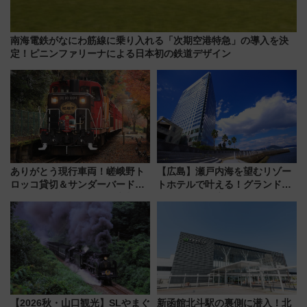
南海電鉄がなにわ筋線に乗り入れる「次期空港特急」の導入を決
定！ピニンファリーナによる日本初の鉄道デザイン
ありがとう現行車両！嵯峨野ト
【広島】瀬戸内海を望むリゾー
ロッコ貸切＆サンダーバードレ
トホテルで叶える！グランドプ
ストランで語り合う秋の京都
リンスホテル広島のフォトウエ
斉藤雪乃＆福原トシヒロと行
ディング＆カジュアルパーティ
く！9月13日「京都の鉄道満喫
ープラン
ツアー」開催
【2026秋・山口観光】SLやまぐ
新函館北斗駅の裏側に潜入！北