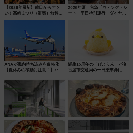
【2026年最新】前日からアツ
2026年夏・京急「ウィング・シ
い！高崎まつり（群馬）無料観
ート」平日特別運行 ダイヤ・
覧エリアから初開催100人みこ
乗車方法を解説！2階建てバスや
しまで
三浦海岸を堪能できるお出かけ
プランもご紹介
ANAが機内持ち込みを厳格化
誕生15周年の「ぴよりん」が名
【夏休みの移動に注意！】ハン
古屋市交通局の一日乗車券に！
ドバッグやPCケースも対象の
東山線では貸切電車も登場【限
「身の回り品」新サイズ制限
定1万5000枚】
(40×30×20cm)おさらい