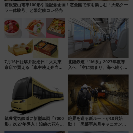
箱根登山電車100形引退記念企画！窓全開で涼を楽しむ「天然クー
ラー体験号」と限定鉄コレ発売
7月16日は駅弁記念日！大丸東
北陸鉄道「1M系」2027年度導
京店で買える「車中映え弁当」
入へ 「空に始まり、海へ続く」
フェア【2026年夏】
白山比咩神社をモチーフにした
神秘的なデザイン
筑豊電気鉄道に新型車両「7000
絶景を巡る新ルートが10月始
形」2027年導入！沿線の花をイ
動！「黒部宇奈月キャニオンル
メージしたイエローを採用 車
ート」と旅の拠点「欅平ラウン