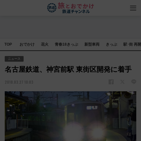
TOP
おでかけ
花火
青春18きっぷ
新型車両
きっぷ
駅･街 再
ニュース
名古屋鉄道、神宮前駅 東街区開発に着手
2018.03.27 10:03