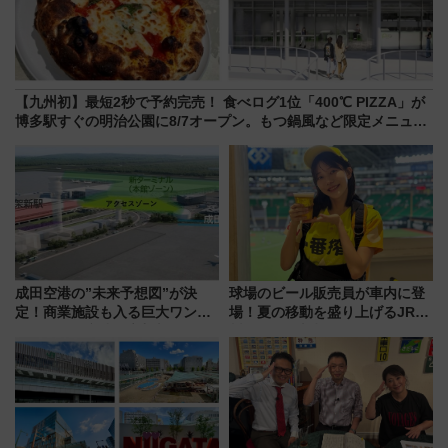
【九州初】最短2秒で予約完売！ 食べログ1位「400℃ PIZZA」が
博多駅すぐの明治公園に8/7オープン。もつ鍋風など限定メニュー
も
成田空港の”未来予想図”が決
球場のビール販売員が車内に登
定！商業施設も入る巨大ワンタ
場！夏の移動を盛り上げるJR九
ーミナル、京成の高架新駅整備
州「ビール新幹線」7月31日・8
で新型特急が品川･羽田とを結
月7日限定 ソフトバンクホーク
ぶ！ JR空港駅は2面3線化！
スとコラボ