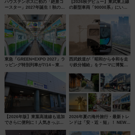
ハウステンボスに初の「絶景コ
【2026秋デビュー】東武東上線
ースター」2027年誕生！秋の
の新型車両「90000系」にいち
「すんごいハロウィン」見どこ
早く乗れる！ 8/11開催の小学生
ろも一挙紹介
向け先行試乗会でキッズアンバ
サダーになろう
東急「GREEN×EXPO 2027」ラ
西武鉄道が「昭和から令和を走
ッピング特別列車が7/14～東
り鉄分補給」をテーマに博覧会
横・田園都市・目黒線でデビュ
を実施！くすのきホールで8月
ー！ 注目の編成やデザインまと
14日から 新車両「トキイロ」体
め
験ブースも アクセスや申込方法
を解説
【2026年版】東葉高速線も追加
2026年夏の海外旅行・最新トレ
でさらに便利に！人気きっぷ
ンドは「安・近・短」！ NEWT
「サンキューちばフリーパス」
調査から読み解く、最新の人気
今年も発売 秋・早春に千葉県を
渡航先TOP5とは？ 円安時代の