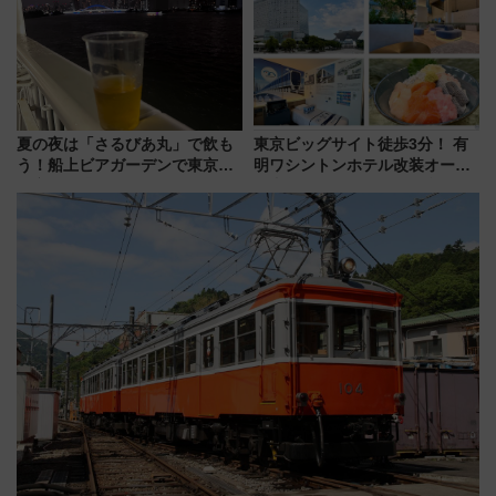
巡るなら使い勝手・コスパ抜群
旅行術
夏の夜は「さるびあ丸」で飲も
東京ビッグサイト徒歩3分！ 有
う！船上ビアガーデンで東京湾
明ワシントンホテル改装オープ
の夜景を眺めながら軽く一
ン直前「ゆりかもめ運転台付き
杯……工場直送生ビールや島グ
客室」や海鮮丼が人気の朝食ビ
ルメが美味い
ュッフェを現地レポ