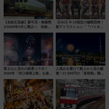
【名鉄広見線】新可児～御嵩間
【USJ】R-15指定の極限恐怖！
が2029年4月に廃止へ 存続協
新アトラクション「『バイオハ
議終了で100年の歴史に幕
ザード レクイエム』 ザ・ダイ
ブ」今秋登場 ―予測不能の恐
怖に泣き叫べ―
富士山と花火の絶景コラボ！
人混みを避けて船上から花火鑑
2026年「河口湖湖上祭」を楽し
賞！27,500円の「直前割」隅田
む完全ガイド＆鉄道アクセスの
川花火クルーズはデパ地下グル
ススメ
メも持ち込みOK