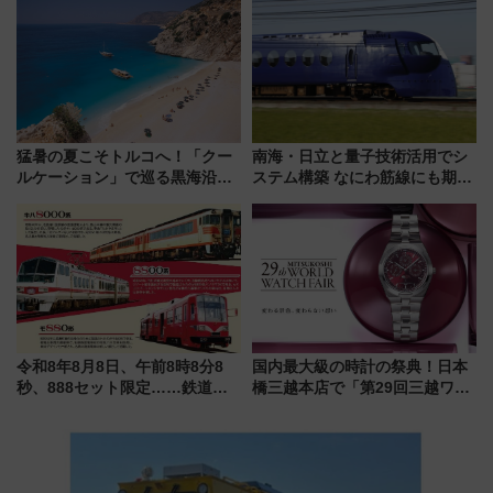
内は落ち着いたゆとりある空間
ジ」がオープン
に
猛暑の夏こそトルコへ！「クー
南海・日立と量子技術活用でシ
ルケーション」で巡る黒海沿岸
ステム構築 なにわ筋線にも期待
やエーゲ海の避暑リゾート 関
乗務員・車両計画作業を短縮へ
連検索数が前年比237％増、ナ
ショジオも認める『2026年に訪
れるべき世界の旅先』
令和8年8月8日、午前8時8分8
国内最大級の時計の祭典！日本
秒、888セット限定……鉄道各
橋三越本店で「第29回三越ワー
社の「8・8・8」な記念きっぷ
ルドウォッチフェア」開幕
たち
【2026年8月5日～25日】