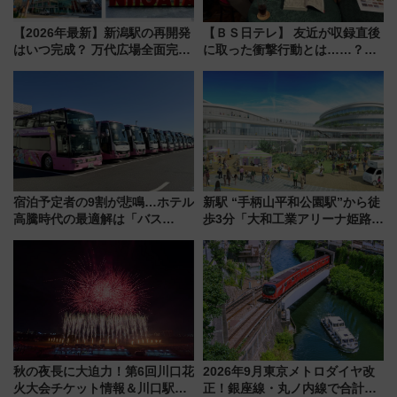
【2026年最新】新潟駅の再開発
【ＢＳ日テレ】 友近が収録直後
はいつ完成？ 万代広場全面完成
に取った衝撃行動とは……？
から「にいがた2キロ」・古町再
『友近・礼二の妄想トレイン』
開発、バスタ新潟構想まで徹底
で極上の夏祭り鉄道旅を放送
解説！
宿泊予定者の9割が悲鳴…ホテル
新駅 “手柄山平和公園駅”から徒
高騰時代の最適解は「バス
歩3分「大和工業アリーナ姫路」
泊」!? WILLER最新調査で判明
10月開業！Novelbright公演 や
した、推し活遠征や観光時のリ
大相撲巡業など 豪華イベントと
アルな懐事情
アクセス
秋の夜長に大迫力！第6回川口花
2026年9月東京メトロダイヤ改
火大会チケット情報＆川口駅か
正！銀座線・丸ノ内線で合計