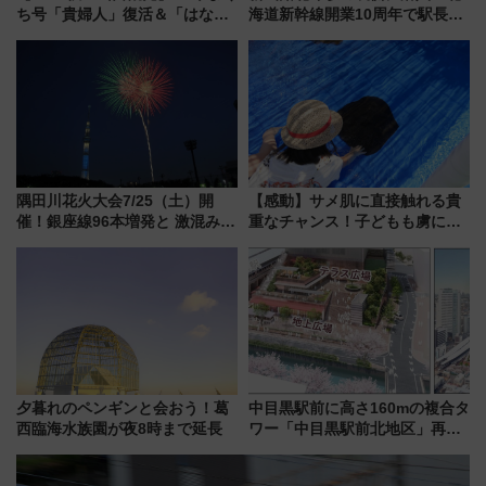
ち号「貴婦人」復活＆「はなあ
海道新幹線開業10周年で駅長
かり」初走行区間も！山口DCの
室・地下通路など公開イベン
注目観光列車まとめ きっぷの取
ト 参加方法や体験内容を紹介
り方は？
隅田川花火大会7/25（土）開
【感動】サメ肌に直接触れる貴
催！銀座線96本増発と 激混みの
重なチャンス！子どもも虜にな
「浅草駅」を回避する最寄り駅･
る鴨川シーワールド「エイとサ
アクセス攻略法、2万発の花火が
メのタッチングプール」【夏休
都心の夜に！
み限定企画】
夕暮れのペンギンと会おう！葛
中目黒駅前に高さ160mの複合タ
西臨海水族園が夜8時まで延長
ワー「中目黒駅前北地区」再開
発の全貌