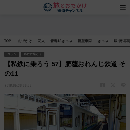
TOP
おでかけ
花火
青春18きっぷ
新型車両
きっぷ
駅･街 再
コラム
私鉄に乗ろう
【私鉄に乗ろう 57】肥薩おれんじ鉄道 そ
の11
2018.05.30 06:05