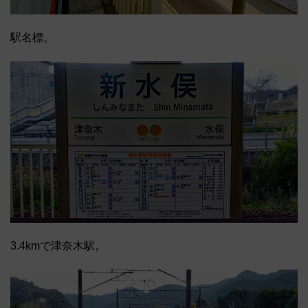
駅名標。
3.4kmで津奈木駅。