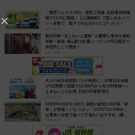
「都営フェスタ2025」都営三田線･志村車両検修
場で11/15に開催！【入場無料】で楽しめるイベ
ント多数で、親子でのお出かけにぴったり！
2025.10.27
観光列車 “京とれいん雅洛” の豪華な車内を無料
体験！阪急･嵐山駅で紅葉シーズンの平日限定で
休憩所として開放！
2025.11.02
大人の休日倶楽部パスが発売に！JR東日本全線
が5日間乗り放題で18,800円から冬の列車旅へ！
えきねっとがお得【2025年度第3回】
2025.12.22
GREEN×EXPO 2027に相鉄の新型13000系「実
車」が登場！ パビリオン「SOTETSU PARK」
は電車と自然で遊べて子連れにおすすめ（横浜
2026.05.07
グリーンエクスポ）