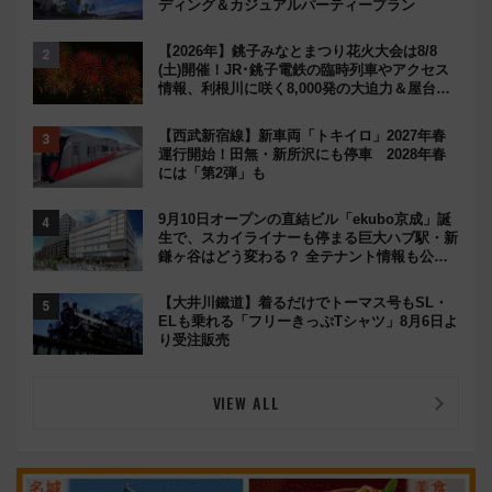
ディング＆カジュアルパーティープラン
【2026年】銚子みなとまつり花火大会は8/8
(土)開催！JR･銚子電鉄の臨時列車やアクセス
情報、利根川に咲く8,000発の大迫力＆屋台を
満喫
【西武新宿線】新車両「トキイロ」2027年春
運行開始！田無・新所沢にも停車 2028年春
には「第2弾」も
9月10日オープンの直結ビル「ekubo京成」誕
生で、スカイライナーも停まる巨大ハブ駅・新
鎌ヶ谷はどう変わる？ 全テナント情報も公
開！
【大井川鐵道】着るだけでトーマス号もSL・
ELも乗れる「フリーきっぷTシャツ」8月6日よ
り受注販売
VIEW ALL