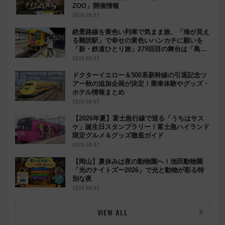
ZOO」開催情報
2026.08.07
絶景路線を黄色い列車で気まま旅、「海が見え
る難読駅」で幸せの黄色いハンカチに願いを
「新・鉄道ひとり旅」279回目の舞台は「島原
鉄道」
2026.08.07
ドクターイエロー＆500系新幹線の引退記念ツ
アー秋の追加企画が決定！乗車体験やグッズ・
ホテル情報まとめ
2026.08.07
【2026年夏】富士急行線で巡る「うちはサス
ケ」誕生日スタンプラリー！富士急ハイランド
限定グルメ＆グッズ徹底ガイド
2026.08.07
【岡山】夏休みは夜の動物園へ！池田動物園
「光のナイトズー2026」で光と動物が彩る特
別な夜
2026.08.07
VIEW ALL