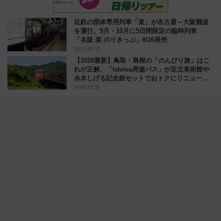
近鉄の団体専用列車「楽」が名古屋～大阪難波
を運行、9月・10月に5日間限定の臨時列車
「名阪 楽 のりきっぷ」8/26発売
2025.08.25
【2026最新】鳥取・島根の「のんびり旅」はこ
れが正解。「tabiwa周遊パス」が足立美術館や
水木しげる記念館セットでおトクにリニューア
2026.03.18
ル