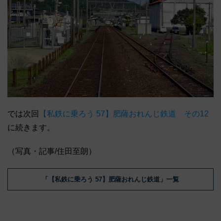
では次回
【私鉄に乗ろう 57】肥薩おれんじ鉄道 その12
に続きます。
（写真・記事/住田至朗）
「【私鉄に乗ろう 57】肥薩おれんじ鉄道」一覧