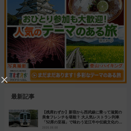
最新記事
【残席わずか】新宿から西武線に乗って滋賀の
美食フレンチを堪能？ 大人気レストラン列車
「52席の至福」で味わう近江牛や伝統文化の特
別コラボ
2026.08.08