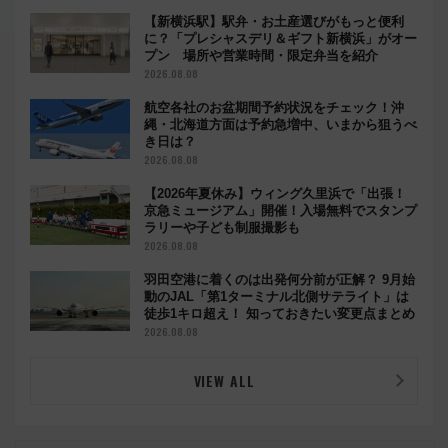
【新横浜駅】駅弁・お土産選びがもっと便利
に？「プレシャスデリ＆ギフト新横浜」がオー
プン 場所や営業時間・限定弁当を紹介
2026.08.08
航空各社のお盆期間予約状況をチェック！沖
縄・北海道方面は予約急増中、いまから狙うべ
き日は？
2026.08.08
【2026年夏休み】ウィング久里浜で「出張！
京急ミュージアム」開催！入場無料でスタンプ
ラリーや子ども制服撮影も
2026.08.08
羽田空港に着くのは出発何分前が正解？ 9月始
動のJAL「第1ターミナル北側サテライト」は
徒歩1キロ超え！ 知っておきたい変更点まとめ
2026.08.08
VIEW ALL