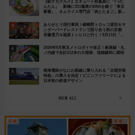
【駅ナカグルメ】エキュート秋葉原に「T’sた
んたん」 新橋に551蓬莱のDNAを継ぐ「東京
豚饅」、オムライス専門店「肉とたまご」新グ
ルメ続々登場！【2026年8月】
ありがとう現行車両！嵯峨野トロッコ貸切＆サ
ンダーバードレストランで語り合う秋の京都
斉藤雪乃＆福原トシヒロと行く！9月13日「京
都の鉄道満喫ツアー」開催
2026年9月東京メトロダイヤ改正！銀座線・丸
ノ内線で合計212本の大増発、混雑緩和に期待
南海電鉄がなにわ筋線に乗り入れる「次期空港
特急」の導入を決定！ピニンファリーナによる
日本初の鉄道デザイン
VIEW ALL