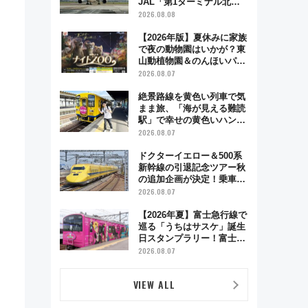
JAL「第1ターミナル北側
サテライト」は徒歩1キロ
2026.08.08
超え！ 知っておきたい変更
点まとめ
【2026年版】夏休みに家族
で夜の動物園はいかが？東
山動植物園＆のんほいパー
ク「ナイトZOO」開催情報
2026.08.07
絶景路線を黄色い列車で気
まま旅、「海が見える難読
駅」で幸せの黄色いハンカ
チに願いを 「新・鉄道ひ
2026.08.07
とり旅」279回目の舞台は
「島原鉄道」
ドクターイエロー＆500系
新幹線の引退記念ツアー秋
の追加企画が決定！乗車体
験やグッズ・ホテル情報ま
2026.08.07
とめ
【2026年夏】富士急行線で
巡る「うちはサスケ」誕生
日スタンプラリー！富士急
ハイランド限定グルメ＆グ
2026.08.07
ッズ徹底ガイド
VIEW ALL