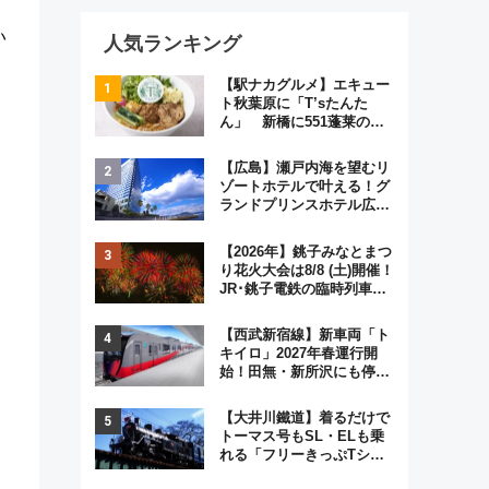
い
人気ランキング
【駅ナカグルメ】エキュー
ト秋葉原に「T’sたんた
ん」 新橋に551蓬莱の
DNAを継ぐ「東京豚饅」、
オムライス専門店「肉とた
【広島】瀬戸内海を望むリ
まご」新グルメ続々登場！
ゾートホテルで叶える！グ
【2026年8月】
ランドプリンスホテル広島
のフォトウエディング＆カ
ジュアルパーティープラン
【2026年】銚子みなとまつ
り花火大会は8/8 (土)開催！
JR･銚子電鉄の臨時列車や
アクセス情報、利根川に咲
く8,000発の大迫力＆屋台
【西武新宿線】新車両「ト
を満喫
キイロ」2027年春運行開
始！田無・新所沢にも停
車 2028年春には「第2
弾」も
【大井川鐵道】着るだけで
トーマス号もSL・ELも乗
れる「フリーきっぷTシャ
ツ」8月6日より受注販売