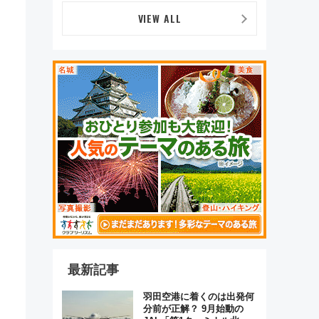
VIEW ALL
最新記事
羽田空港に着くのは出発何
分前が正解？ 9月始動の