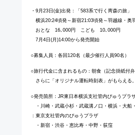
・9月23日(金)出発：「583系で行く靑森の旅」
横浜20:24頃発～新宿21:03頃発～羽越線・奥羽
おとな 16､000円 こども 10､000円
7月4日(月)14:00から発売開始
○募集人員：各回120名（最少催行人員90名）
○旅行代金に含まれるもの：朝食（記念掛紙付
さらに「オリジナル運転時刻表」がもらえる
○発売箇所：JR東日本横浜支社管内びゅうプラ
・川崎・武蔵小杉・武蔵溝ノ口・横浜・大船
：東京支社管内のびゅうプラザ
・新宿・渋谷・恵比寿・中野・荻窪