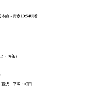
本線～靑森10:54頃着
弁当・お茶）
。
ザ
・藤沢・平塚・町田