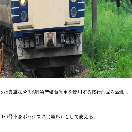
なった貴重な583系特急型寝台電車を使用する旅行商品を企画し
2･4･6号車をボックス席（座席）として使える。