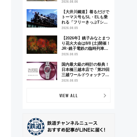
「延寿閣別館」にオーダー
2026.08.06
メイド型の宿泊プランが誕
生！
【大井川鐵道】着るだけで
トーマス号もSL・ELも乗
れる「フリーきっぷTシャ
ツ」8月6日より受注販売
2026.08.05
【2026年】銚子みなとまつ
り花火大会は8/8 (土)開催！
JR･銚子電鉄の臨時列車や
アクセス情報、利根川に咲
2026.08.05
く8,000発の大迫力＆屋台
を満喫
国内最大級の時計の祭典！
日本橋三越本店で「第29回
三越ワールドウォッチフェ
ア」開幕【2026年8月5日～
2026.08.05
25日】
VIEW ALL