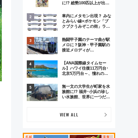
に!? 総勢100匹以上が出現
「レジェンドリサーチ」本
格謎解き・グッズ情報まと
車内にメタモン出現？ みな
め
とみらい線×ポケモン「ブ
クブクうみぞこの街」ラッ
ピング電車が運行開始に！
この夏は直通列車で横浜
熱闘甲子園のテーマ曲が駅
へ！
メロに？阪神・甲子園駅の
接近メロディが
Vaundy「かげろう」×向谷
実アレンジの特別仕様へ、
【ANA国際線タイムセー
8月5日始発から
ル】ハワイ往復11万円台･
北京5万円台～、憧れのビ
ジネスクラスも！来春の
GW旅行まで狙える激アツ
無一文の大学生が町家を水
路線まとめ（8/10まで）
族館に!? 福井･小浜の珍し
い水族館、世界に一つだけ
の塗り箸制作体験、鯖街道
の御食国など 小浜観光レポ
第2弾
VIEW ALL