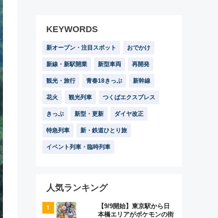
KEYWORDS
新オープン・注目スポット
おでかけ
新線・新駅開業
新型車両
再開発
観光・旅行
青春18きっぷ
新幹線
花火
観光列車
つくばエクスプレス
きっぷ
新型・更新
ダイヤ改正
特急列車
新・鉄道ひとり旅
イベント列車・臨時列車
人気ランキング
【9/9開始】東京駅から日
本橋エリアがポケモンの街