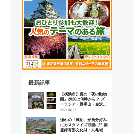
最新記事
【横浜市】夏の「夜の動物
園」2026は何時から？ ズ
ーラシア・野毛山・金沢の
電車アクセスや見どころ、
2026.08.06
限定イベントを徹底解説！
憧れの「城泊」が自分好み
にカスタマイズ可能に!? 国
登録有形文化財・丸亀城