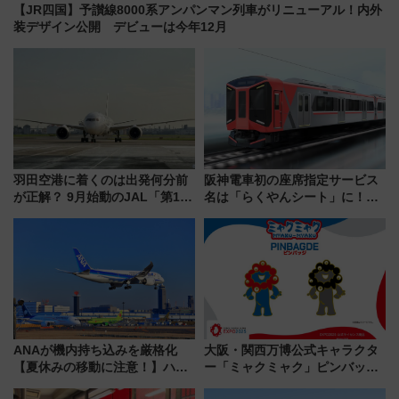
【JR四国】予讃線8000系アンパンマン列車がリニューアル！内外
装デザイン公開 デビューは今年12月
羽田空港に着くのは出発何分前
阪神電車初の座席指定サービス
が正解？ 9月始動のJAL「第1タ
名は「らくやんシート」に！新
ーミナル北側サテライト」は徒
型3000系で大阪梅田～山陽姫路
歩1キロ超え！ 知っておきたい
を快適移動
変更点まとめ
ANAが機内持ち込みを厳格化
大阪・関西万博公式キャラクタ
【夏休みの移動に注意！】ハン
ー「ミャクミャク」ピンバッジ
ドバッグやPCケースも対象の
新登場！関西の駅構内などで7月