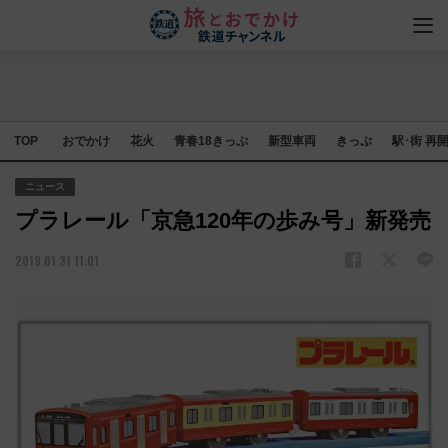
TOP
おでかけ
花火
青春18きっぷ
新型車両
きっぷ
駅･街 再
ニュース
プラレール「京急120年の歩み号」新発売
2019.01.31 11:01