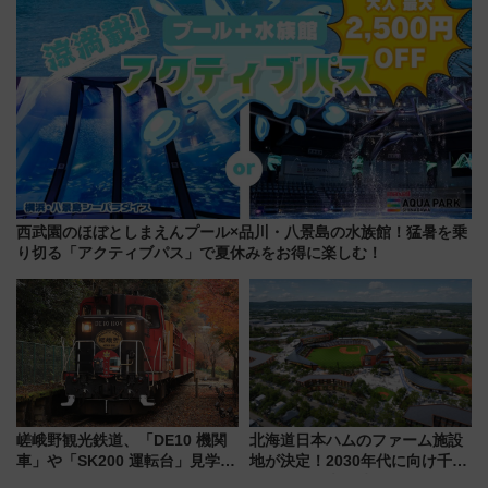
西武園のほぼとしまえんプール×品川・八景島の水族館！猛暑を乗
り切る「アクティブパス」で夏休みをお得に楽しむ！
嵯峨野観光鉄道、「DE10 機関
北海道日本ハムのファーム施設
車」や「SK200 運転台」見学ツ
地が決定！2030年代に向け千歳
アーを開催！ ラストランイベン
線沿線が一大野球エリア