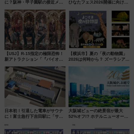
に？阪神・甲子園駅の接近メロ
ひなたフェス2026開催に向けJR
ディがVaundy「かげろう」×向
九州が記念きっぷや臨時列車で
谷実アレンジの特別仕様へ、8月
全力応援 夜行列車「ドリーム
5日始発から
おひさま号」も走る
【USJ】R-15指定の極限恐怖！
【横浜市】夏の「夜の動物園」
新アトラクション「『バイオハ
2026は何時から？ ズーラシア・
ザード レクイエム』 ザ・ダイ
野毛山・金沢の電車アクセスや
ブ」今秋登場 ―予測不能の恐
見どころ、限定イベントを徹底
怖に泣き叫べ―
解説！
日本初！引退した電車がサウナ
大阪城ビューの絶景宿が最大
に！富士急行下吉田駅に「サ電
52%オフ!? ホテルニューオータ
（SADEN）」2026年12月開
ニ大阪の40周年「夏のタイムセ
業 行き交う電車の音や振動を
ール」で秋の関西旅を豪華にす
感じながら「ととのう」新感覚
る方法（8月20日まで！）