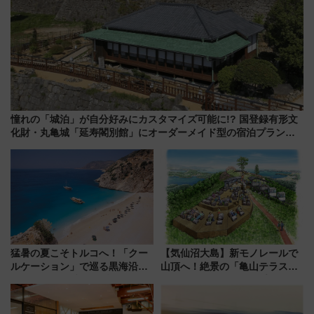
憧れの「城泊」が自分好みにカスタマイズ可能に!? 国登録有形文
化財・丸亀城「延寿閣別館」にオーダーメイド型の宿泊プランが
誕生！
猛暑の夏こそトルコへ！「クー
【気仙沼大島】新モノレールで
ルケーション」で巡る黒海沿岸
山頂へ！絶景の「亀山テラス
やエーゲ海の避暑リゾート 関
360°」が7月19日オープン、休
連検索数が前年比237％増、ナ
暇村のお得な日帰りプランも登
ショジオも認める『2026年に訪
場