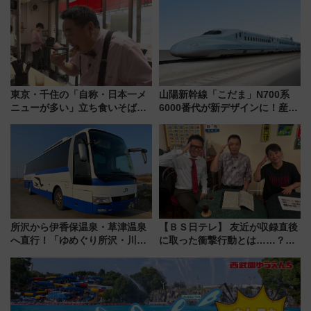
「身の回り品」新サイズ制限
中旬発売
(40×30×20cm)おさらい
東京・千住の「自称・日本一メ
山陽新幹線「こだま」N700系
ニューが多い」立ち食いそば屋
6000番代が新デザインに！産学
とは？ ＢＳ日テレ『ドランク塚
連携で描く瀬戸内の波模様 運
地のふらっと立ち食いそば』
用は今冬から
7/27夜10時～放送
所沢から伊香保温泉・草津温泉
【ＢＳ日テレ】 友近が収録直後
へ直行！「ゆめぐり所沢・川越
に取った衝撃行動とは……？
号」で群馬の温泉旅をもっと気
『友近・礼二の妄想トレイン』
軽に 運行ダイヤ・運賃を解説
で極上の夏祭り鉄道旅を放送