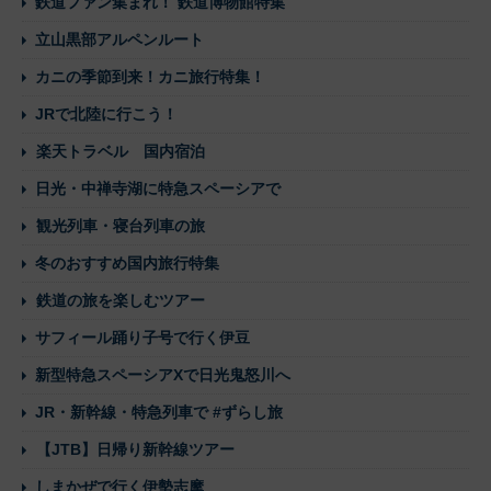
鉄道ファン集まれ！ 鉄道博物館特集
立山黒部アルペンルート
カニの季節到来！カニ旅行特集！
JRで北陸に行こう！
楽天トラベル 国内宿泊
日光・中禅寺湖に特急スペーシアで
観光列車・寝台列車の旅
冬のおすすめ国内旅行特集
鉄道の旅を楽しむツアー
サフィール踊り子号で行く伊豆
新型特急スペーシアXで日光鬼怒川へ
JR・新幹線・特急列車で #ずらし旅
【JTB】日帰り新幹線ツアー
しまかぜで行く伊勢志摩