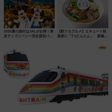
2026夏の旅行はJALがお得！東
【駅ナカグルメ】エキュート秋
京ディズニーシー完全貸切パー
葉原に「T’sたんたん」 新橋に
ティー招待券が当たるキャンペ
551蓬莱のDNAを継ぐ「東京豚
ーン始まる 条件は「夏の国内
饅」、オムライス専門店「肉と
線に2回搭乗」
たまご」新グルメ続々登場！
【2026年8月】