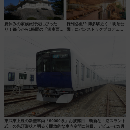
夏休みの家族旅行先にぴった
行列必至!? 博多駅近く「明治公
り！都心から1時間の「湘南西エ
園」にパンストックプロデュー
リア」満喫ガイド 鎌倉・江の
スの新業態『Land Bageri』8/7
島とは異なる魅力を持つ今夏の
オープン 秋からはビストロ営業
注目スポット
も！
東武東上線の新型車両「90000系」お披露目 斬新な「逆スラント
式」の先頭形状と明るく開放的な車内空間に注目、デビューは9月