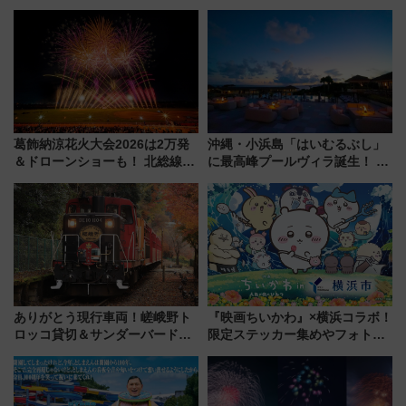
葛飾納涼花火大会2026は2万発
沖縄・小浜島「はいむるぶし」
＆ドローンショーも！ 北総線を
に最高峰プールヴィラ誕生！ 石
使った穴場アクセスや臨時列
垣島から船で向かう究極のご褒
車、観覧スポット情報と周辺観
美旅「何もしない贅沢」を体験
光まとめ（7/28開催）
してみない？
ありがとう現行車両！嵯峨野ト
『映画ちいかわ』×横浜コラボ！
ロッコ貸切＆サンダーバードレ
限定ステッカー集めやフォトス
ストランで語り合う秋の京都
ポット、特別花火でみなとみら
斉藤雪乃＆福原トシヒロと行
いを満喫しよう（花火鑑賞会応
く！9月13日「京都の鉄道満喫
募は7/12まで！）
ツアー」開催