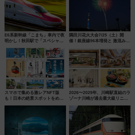
E6系新幹線「こまち」車内で夜
隅田川花火大会7/25（土）開
明かし！秋田駅で「スペシャル
催！銀座線96本増発と 激混みの
ナイト」8月開催、料金や予約方
「浅草駅」を回避する最寄り駅･
法は？
アクセス攻略法、2万発の花火が
都心の夜に！
スマホで集める激レアNFT版
2026〜2029年、川崎駅直結のラ
も！日本の絶景スポットをめぐ
ゾーナ川崎が過去最大級リニュ
って集める「索道印(さくどうい
ーアル！ フードコート拡大など
ん)」企画がスタート
「いつから何が変わるか」徹底
解説！