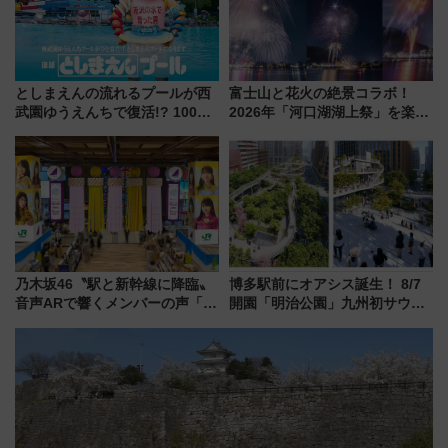
としまえんの流れるプールが西
富士山と花火の絶景コラボ！
武園ゆうえんちで復活!? 100周
2026年「河口湖湖上祭」を楽し
年記念企画＆「春日のうん○スラ
む完全ガイド＆鉄道アクセスの
イダー」に注目 2026年夏は所
ススメ
沢へ遊びに行こう
乃木坂46〝駅と新幹線に降臨〟
博多駅前にオアシス誕生！ 8/7
音声ARで響くメンバーの声「真
開園「明治公園」九州初サウナ
夏の全国ツアー2026」
TOTOPAや日本一のピザなど絶
品グルメ登場で駅前の過ごし方
はどう変わる？