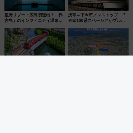
星野リゾート広島初進出！「界
浅草→下今市ノンストップ！？
宮島」のインフィニティ温泉と
東武100系スペーシアがブルー
古式サウナ「石風呂」を大解剖
リボン賞35周年記念で「デビュ
宿泊料金・アクセスは？（2026
ー当時の停車駅」を再現 運転
年7月23日開業）
時刻や特急券の買い方を紹介
2026年9月東京メトロダイヤ改
札幌都心が激変！高速から地下
正！銀座線・丸ノ内線で合計
トンネルで札幌駅へ直結、「創
212本の大増発、混雑緩和に期
成川通都心アクセス道路」が7月
待
から本格着工、延長4.8km整備
事業の全貌