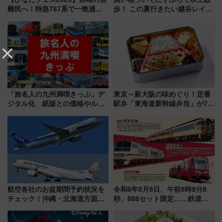
難民へ！特急787系で一晩過ご
歩！ この夏行きたい越谷レイク
せる夜間滞在型イベント「スワ
タウンの新たな水辺の憩いエリ
ローおひさま」が救世主に？
ア「LAKESIDE PARK」（埼玉
県越谷市）
「旅名人の九州満喫きっぷ」デ
東京～新大阪の味めぐり！定番
ジタル化 紙版との価格やルー
駅弁「東海道新幹線弁当」が7月
ルの違いを解説
21日にリニューアル発売
航空各社のお盆期間予約状況を
令和8年8月8日、午前8時8分8
チェック！沖縄・北海道方面は
秒、888セット限定……鉄道各
予約急増中、いまから狙うべき
社の「8・8・8」な記念きっぷ
日は？
たち