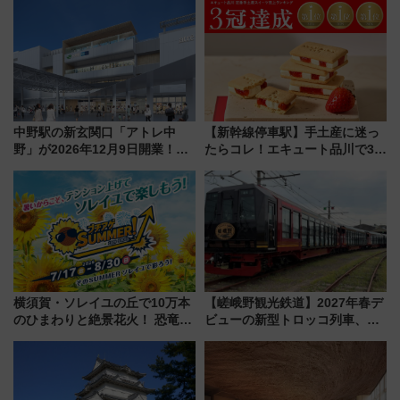
トの一環で激レア体験できちゃ
うかも 参加方法やスケジュール
をご紹介
中野駅の新玄関口「アトレ中
【新幹線停車駅】手土産に迷っ
野」が2026年12月9日開業！新
たらコレ！エキュート品川で3年
改札直結で屋上BBQも楽しめる
連続売上1位を獲得した定番手土
注目スポット
産スイーツとは？
横須賀・ソレイユの丘で10万本
【嵯峨野観光鉄道】2027年春デ
のひまわりと絶景花火！ 恐竜や
ビューの新型トロッコ列車、い
ドッグプールなど三浦半島の日
よいよ試運転開始へ！現行車両
帰りお出かけ最新情報（2026年
は2026年で引退
7月17日～開催）