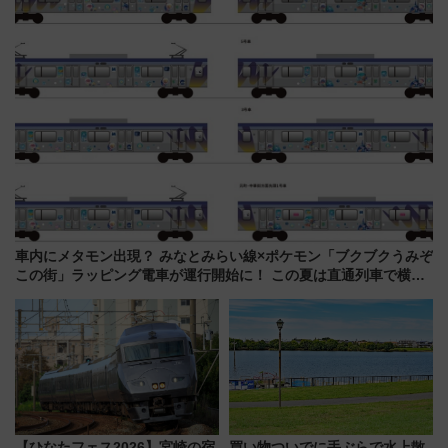
車内にメタモン出現？ みなとみらい線×ポケモン「ブクブクうみぞ
この街」ラッピング電車が運行開始に！ この夏は直通列車で横浜
へ！
【ひなたフェス2026】宮崎の宿
買い物ついでに手ぶらで水上散