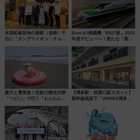
れるべき世界の旅先』
有楽町線延伸の新駅（仮称）千
East-iの後継機「E927形」2029
石に「ダンデライオン・チョコ
年度デビューへ！新たな「新幹
レート」が出店！ 東京メトロが
線専用検測車」の性能を徹底解
1億円出資で挑む新時代のまちづ
説【JR東日本】
くりとは？
愛犬と電車旅！近鉄の観光列車
【博多駅・筑紫口新スポット】
「つどい」で行く「わんわん列
新幹線高架下「VIERRA博多テ
車」第5弾！海辺のBBQも楽し
ラス」が9/18開業！九州初出店
める日帰りツアー
など注目の全6店舗 「博多活憩
通り」も一新