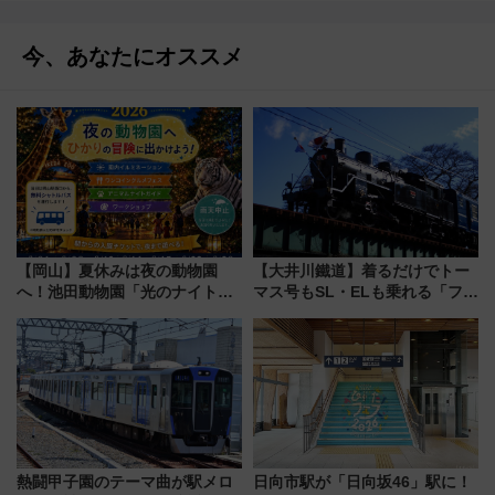
今、あなたにオススメ
【岡山】夏休みは夜の動物園
【大井川鐵道】着るだけでトー
へ！池田動物園「光のナイトズ
マス号もSL・ELも乗れる「フリ
ー2026」で光と動物が彩る特別
ーきっぷTシャツ」8月6日より
な夜
受注販売
熱闘甲子園のテーマ曲が駅メロ
日向市駅が「日向坂46」駅に！