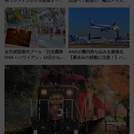
明ワシントンホテル改装オープ
山頂へ！絶景の「亀山テラス
ン直前「ゆりかもめ運転台付き
360°」が7月19日オープン、休
客室」や海鮮丼が人気の朝食ビ
暇村のお得な日帰りプランも登
ュッフェを現地レポ
場
全天候型屋内プール「日光霧降
ANAが機内持ち込みを厳格化
VIVA！ハワイアン」18日から営
【夏休みの移動に注意！】ハン
業開始 小さなお子様連れのフ
ドバッグやPCケースも対象の
ァミリーから大人まで幅広い世
「身の回り品」新サイズ制限
代が一日中楽しる夏のリゾート
(40×30×20cm)おさらい
を楽しんで