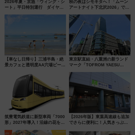
2026年夏・京急「ウィング・シ
秋の夜はシモキタへ！「ムーン
ート」平日特別運行 ダイヤ・
アートナイト下北沢2026」でイ
乗車方法を解説！2階建てバスや
マーシブシアターやアート巡り
三浦海岸を堪能できるお出かけ
を満喫しよう
プランもご紹介
【車なし日帰り】三浦半島・絶
東京駅直結・八重洲の新ランド
景カフェと透明度AA穴場ビーチ
マーク「TOFROM YAESU
を巡る！ おトクな電車きっぷ活
TOWER」9/10開業！ 雨に濡れ
用してストレスフリー旅へ行こ
ないバスターミナル直結でスキ
う！
マ時間が充実
筑豊電気鉄道に新型車両「7000
【2026年版】東葉高速線も追加
形」2027年導入！沿線の花をイ
でさらに便利に！人気きっぷ
メージしたイエローを採用 車
「サンキューちばフリーパス」
内は落ち着いたゆとりある空間
今年も発売 秋・早春に千葉県を