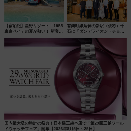
【宿泊記】星野リゾート「1955
有楽町線延伸の新駅（仮称）千
東京ベイ」の夏が熱い！ 新客室
石に「ダンデライオン・チョコ
「50sスターダムルーム」とア
レート」が出店！ 東京メトロが
メリカングルメ＆絶品スイーツ
1億円出資で挑む新時代のまちづ
を満喫（千葉県浦安市）
くりとは？
国内最大級の時計の祭典！日本橋三越本店で「第29回三越ワール
ドウォッチフェア」開幕【2026年8月5日～25日】