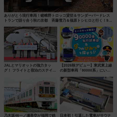
ありがとう現行車両！嵯峨野トロッコ貸切＆サンダーバードレス
トランで語り合う秋の京都 斉藤雪乃＆福原トシヒロと行く！9月
13日「京都の鉄道満喫ツアー」開催
JALとマリオットの強力タッ
【2026秋デビュー】東武東上線
グ！ フライトと宿泊のステイタ
の新型車両「90000系」にいち
スマッチでFLY ON ポイントや
早く乗れる！ 8/11開催の小学生
上級会員資格を効率よく獲得す
向け先行試乗会でキッズアンバ
る方法を解説
サダーになろう
乃木坂46一ノ瀬美空が福岡で鉄
日本初！引退した電車がサウナ