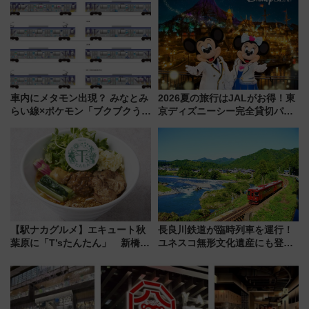
ケジュール 夜風とビール、映画
を満喫！
車内にメタモン出現？ みなとみ
2026夏の旅行はJALがお得！東
らい線×ポケモン「ブクブクうみ
京ディズニーシー完全貸切パー
ぞこの街」ラッピング電車が運
ティー招待券が当たるキャンペ
行開始に！ この夏は直通列車で
ーン始まる 条件は「夏の国内
横浜へ！
線に2回搭乗」
【駅ナカグルメ】エキュート秋
長良川鉄道が臨時列車を運行！
葉原に「T’sたんたん」 新橋に
ユネスコ無形文化遺産にも登録
551蓬莱のDNAを継ぐ「東京豚
された「郡上おどり」楽しむ人
饅」、オムライス専門店「肉と
に 乗車には予約が必要
たまご」新グルメ続々登場！
【2026年8月】