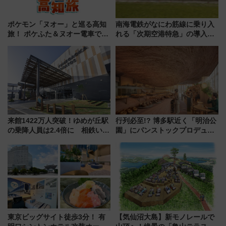
ポケモン「ヌオー」と巡る高知
南海電鉄がなにわ筋線に乗り入
旅！ ポケふた＆ヌオー電車で楽
れる「次期空港特急」の導入を
しむ鉄道スタンプラリーで土佐
決定！ピニンファリーナによる
路の絶景と絶品グルメを満喫！
日本初の鉄道デザイン
（7月18日スタート）
来館1422万人突破！ゆめが丘駅
行列必至!? 博多駅近く「明治公
の乗降人員は2.4倍に 相鉄いず
園」にパンストックプロデュー
み野線「ゆめが丘ソラトス」2周
スの新業態『Land Bageri』8/7
年祭にそうにゃん＆DB.スター
オープン 秋からはビストロ営業
マンが登場
も！
東京ビッグサイト徒歩3分！ 有
【気仙沼大島】新モノレールで