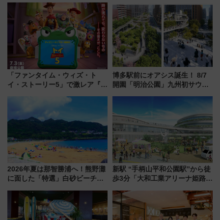
む完全ガイド＆鉄道アクセスの
川花火クルーズはデパ地下グル
ススメ
メも持ち込みOK
「ファンタイム・ウィズ・ト
博多駅前にオアシス誕生！ 8/7
イ・ストーリー5」で激レア『ロ
開園「明治公園」九州初サウナ
ルカナ』カードをゲット！最新
TOTOPAや日本一のピザなど絶
デコレーションも徹底解説
品グルメ登場で駅前の過ごし方
はどう変わる？
2026年夏は那智勝浦へ！熊野灘
新駅 “手柄山平和公園駅”から徒
に面した「特選」白砂ビーチは
歩3分「大和工業アリーナ姫路」
必見 「第17回那智勝浦町花火大
10月開業！Novelbright公演 や
会」は8月11日開催！
大相撲巡業など 豪華イベントと
アクセス