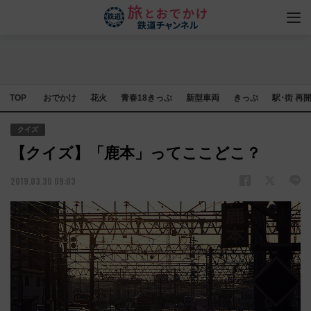
TOP
おでかけ
花火
青春18きっぷ
新型車両
きっぷ
駅･街 再
クイズ
【クイズ】「鹿本」ってここどこ？
2019.03.30 09:03