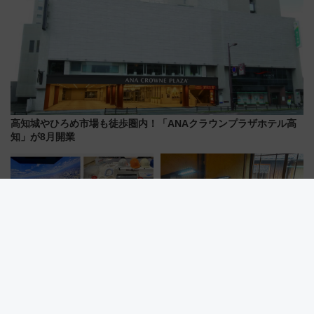
高知城やひろめ市場も徒歩圏内！「ANAクラウンプラザホテル高
知」が8月開業
【8月1日スタート】JAL工場見
無一文の大学生が町家を水族館
学が進化！ 万博で話題の「空飛
に!? 福井･小浜の珍しい水族
ぶクルマ」体験が常設化!? 期間
館、世界に一つだけの塗り箸制
限定の歴代制服仮想試着体験も
作体験、鯖街道の御食国など 小
レポート
浜観光レポ 第2弾