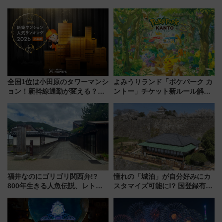
全国1位は小田原のタワーマンシ
よみうりランド「ポケパーク カ
ョン！新幹線通勤が変える？
ントー」チケット新ルール解
「住みたい街」の最新トレンド
説！購入制限の緩和と入場時の
【新築マンション人気ランキン
本人確認が11月スタート
グ】
福井なのにゴリゴリ関西弁!?
憧れの「城泊」が自分好みにカ
800年生きる人魚伝説、レトロ
スタマイズ可能に!? 国登録有形
建築の町並み「小浜西組」、町
文化財・丸亀城「延寿閣別館」
屋カフェで非日常を！週末観光
にオーダーメイド型の宿泊プラ
に最適な小浜の歩き方
ンが誕生！