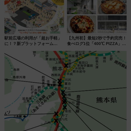
に
巡るなら使い勝手・コスパ抜群
駅前広場の利用が「超お手軽」
【九州初】最短2秒で予約完売！
に！？新プラットフォーム
食べログ1位「400℃ PIZZA」が
「HirakeBA」8月3日始動、ス
博多駅すぐの明治公園に8/7オー
マホで簡単申請 物販や演奏会な
プン。もつ鍋風など限定メニュ
どに【JR東日本】
ーも