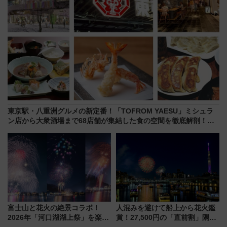
東京駅・八重洲グルメの新定番！「TOFROM YAESU」ミシュラ
ン店から大衆酒場まで68店舗が集結した食の空間を徹底解剖！
（9/10開業）
富士山と花火の絶景コラボ！
人混みを避けて船上から花火鑑
2026年「河口湖湖上祭」を楽し
賞！27,500円の「直前割」隅田