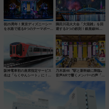
祝25周年！東京ディズニーシー
隅田川花火大会「大混雑」を回
を水路で巡る8つのテーマポート
避する3つの鉄則！銀座線96本
と限定デコレーションを解説
増発･浅草線臨時ダイヤ･スカイ
ツリー駅の規制まとめ 7/25開催
（2026年）
阪神電車初の座席指定サービス
乃木坂46〝駅と新幹線に降臨〟
名は「らくやんシート」に！新
音声ARで響くメンバーの声「真
型3000系で大阪梅田～山陽姫路
夏の全国ツアー2026」
を快適移動