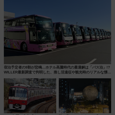
力＆屋台を満喫
勢線」
宿泊予定者の9割が悲鳴…ホテル高騰時代の最適解は「バス泊」!?
WILLER最新調査で判明した、推し活遠征や観光時のリアルな懐事
情