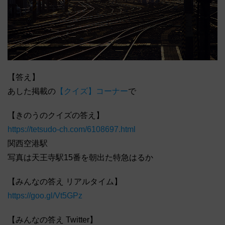
【答え】
あした掲載の
【クイズ】コーナー
で
【きのうのクイズの答え】
https://tetsudo-ch.com/6108697.html
関西空港駅
写真は天王寺駅15番を朝出た特急はるか
【みんなの答え リアルタイム】
https://goo.gl/Vt5GPz
【みんなの答え Twitter】