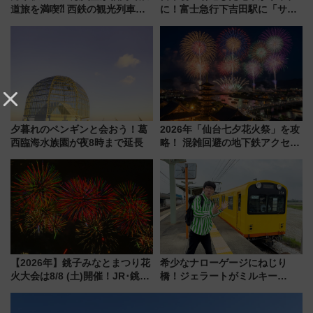
道旅を満喫⁈ 西鉄の観光列車
に！富士急行下吉田駅に「サ電
「THE RAIL KITCHEN
（SADEN）」2026年12月開
CHIKUGO」で巡る福岡･太宰
業 行き交う電車の音や振動を
府･柳川の旅！YouTubeが公開
感じながら「ととのう」新感覚
に
夕暮れのペンギンと会おう！葛
2026年「仙台七夕花火祭」を攻
西臨海水族園が夜8時まで延長
略！ 混雑回避の地下鉄アクセス
からまだ買える有料席情報、花
火前に楽しむ仙台観光ルートま
で解説！
【2026年】銚子みなとまつり花
希少なナローゲージにねじり
火大会は8/8 (土)開催！JR･銚子
橋！ジェラートがミルキー
電鉄の臨時列車やアクセス情
米！？「新・鉄道ひとり旅」
報、利根川に咲く8,000発の大迫
278回目の舞台は「三岐鉄道北