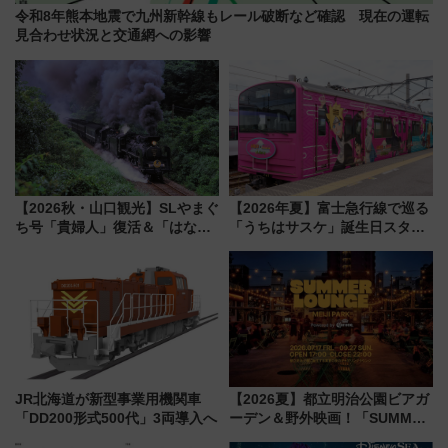
令和8年熊本地震で九州新幹線もレール破断など確認 現在の運転
見合わせ状況と交通網への影響
【2026秋・山口観光】SLやまぐ
【2026年夏】富士急行線で巡る
ち号「貴婦人」復活＆「はなあ
「うちはサスケ」誕生日スタン
かり」初走行区間も！山口DCの
プラリー！富士急ハイランド限
注目観光列車まとめ きっぷの取
定グルメ＆グッズ徹底ガイド
り方は？
JR北海道が新型事業用機関車
【2026夏】都立明治公園ビアガ
「DD200形式500代」3両導入へ
ーデン＆野外映画！「SUMMER
LOUNGE」のアクセスと上映ス