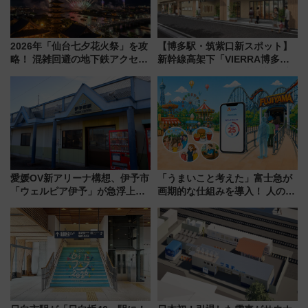
2026年「仙台七夕花火祭」を攻
【博多駅・筑紫口新スポット】
略！ 混雑回避の地下鉄アクセス
新幹線高架下「VIERRA博多テ
からまだ買える有料席情報、花
ラス」が9/18開業！九州初出店
火前に楽しむ仙台観光ルートま
など注目の全6店舗 「博多活憩
で解説！
通り」も一新
愛媛OV新アリーナ構想、伊予市
「うまいこと考えた」富士急が
「ウェルピア伊予」が急浮上！
画期的な仕組みを導入！ 人のか
サイボウズ青野社長の参加表明
わりにスマホが並ぶ「分身く
で探る鉄道アクセスの未来
ん」始動