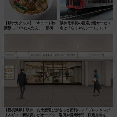
【駅ナカグルメ】エキュート秋
阪神電車初の座席指定サービス
葉原に「T’sたんたん」 新橋に
名は「らくやんシート」に！新
551蓬莱のDNAを継ぐ「東京豚
型3000系で大阪梅田～山陽姫路
饅」、オムライス専門店「肉と
を快適移動
たまご」新グルメ続々登場！
【2026年8月】
【新横浜駅】駅弁・お土産選びがもっと便利に？「プレシャスデ
リ＆ギフト新横浜」がオープン 場所や営業時間・限定弁当を紹