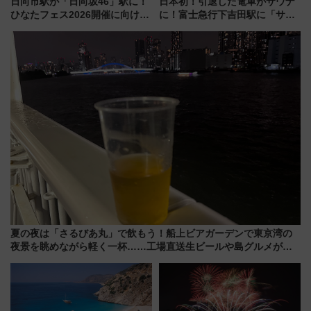
日向市駅が「日向坂46」駅に！
日本初！引退した電車がサウナ
ひなたフェス2026開催に向けJR
に！富士急行下吉田駅に「サ電
九州が記念きっぷや臨時列車で
（SADEN）」2026年12月開
全力応援 夜行列車「ドリーム
業 行き交う電車の音や振動を
おひさま号」も走る
感じながら「ととのう」新感覚
夏の夜は「さるびあ丸」で飲もう！船上ビアガーデンで東京湾の
夜景を眺めながら軽く一杯……工場直送生ビールや島グルメが美
味い