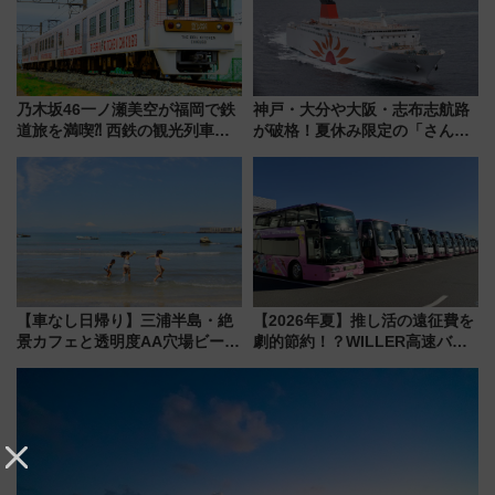
乃木坂46一ノ瀬美空が福岡で鉄
神戸・大分や大阪・志布志航路
道旅を満喫⁈ 西鉄の観光列車
が破格！夏休み限定の「さんふ
「THE RAIL KITCHEN
らわあスペシャルセール」スタ
CHIKUGO」で巡る福岡･太宰
ート 夕朝食ビュッフェ付きで
府･柳川の旅！YouTubeが公開
快適な船旅はいかが？
に
【車なし日帰り】三浦半島・絶
【2026年夏】推し活の遠征費を
景カフェと透明度AA穴場ビーチ
劇的節約！？WILLER高速バス
を巡る！ おトクな電車きっぷ活
「1km5円セール」やワンコイン
用してストレスフリー旅へ行こ
温泉の最強ルート 予約期間・
う！
対象路線まとめ