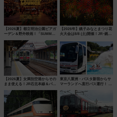
【2026夏】都立明治公園ビアガ
【2026年】銚子みなとまつり花
ーデン＆野外映画！「SUMMER
火大会は8/8 (土)開催！JR･銚子
LOUNGE」のアクセスと上映ス
電鉄の臨時列車やアクセス情
ケジュール 夜風とビール、映画
報、利根川に咲く8,000発の大迫
を満喫！
力＆屋台を満喫
【2026夏】女満別空港からその
東京八重洲・バスタ新宿からサ
まま使える！JR石北本線＆バス
マーランドへ直行バス運行！ お
乗り放題「北見・網走周遊フリ
トクな1Dayパスで夏のプールと
ーパス」でおトクに道東観光
推し活を楽しもう！（2026年
（8/3発売）
8/1～31）