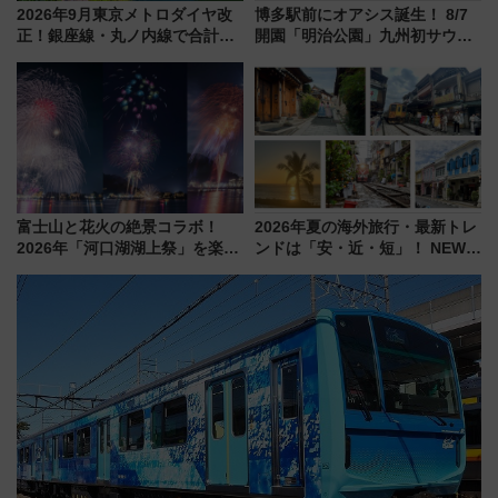
2026年9月東京メトロダイヤ改
博多駅前にオアシス誕生！ 8/7
正！銀座線・丸ノ内線で合計
開園「明治公園」九州初サウナ
212本の大増発、混雑緩和に期
TOTOPAや日本一のピザなど絶
待
品グルメ登場で駅前の過ごし方
はどう変わる？
富士山と花火の絶景コラボ！
2026年夏の海外旅行・最新トレ
2026年「河口湖湖上祭」を楽し
ンドは「安・近・短」！ NEWT
む完全ガイド＆鉄道アクセスの
調査から読み解く、最新の人気
ススメ
渡航先TOP5とは？ 円安時代の
旅行術