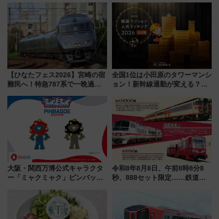
「ヤエチカ」2026年夏の「ひん
用でメンテナンス作業を効率
やり＆スタミナグルメ」6選【新
化！安全性や乗り心地の向上に
店舗も！】
貢献するだけでなく、全線区で
活躍するための仕組みも
【ひなたフェス2026】宮崎の宿
全国1位は小田原のタワーマンシ
難民へ！特急787系で一晩過ご
ョン！新幹線通勤が変える？
せる夜間滞在型イベント「スワ
「住みたい街」の最新トレンド
ローおひさま」が救世主に？
【新築マンション人気ランキン
グ】
大阪・関西万博公式キャラクタ
令和8年8月8日、午前8時8分8
ー「ミャクミャク」ピンバッジ
秒、888セット限定……鉄道各
新登場！関西の駅構内などで7月
社の「8・8・8」な記念きっぷ
中旬発売
たち