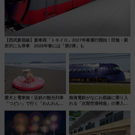
【西武新宿線】新車両「トキイロ」2027年春運行開始！田無・新
所沢にも停車 2028年春には「第2弾」も
愛犬と電車旅！近鉄の観光列車
南海電鉄がなにわ筋線に乗り入
「つどい」で行く「わんわん列
れる「次期空港特急」の導入を
車」第5弾！海辺のBBQも楽し
決定！ピニンファリーナによる
める日帰りツアー
日本初の鉄道デザイン