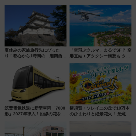
介
夏休みの家族旅行先にぴった
「空飛ぶクルマ」まるでSF？ 空
り！都心から1時間の「湘南西エ
港直結エアタクシー構想も タイ
リア」満喫ガイド 鎌倉・江の
で検証
島とは異なる魅力を持つ今夏の
注目スポット
筑豊電気鉄道に新型車両「7000
横須賀・ソレイユの丘で10万本
形」2027年導入！沿線の花をイ
のひまわりと絶景花火！ 恐竜や
メージしたイエローを採用 車
ドッグプールなど三浦半島の日
内は落ち着いたゆとりある空間
帰りお出かけ最新情報（2026年
に
7月17日～開催）