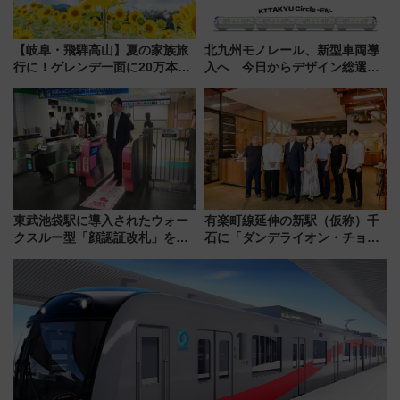
【岐阜・飛騨高山】夏の家族旅
北九州モノレール、新型車両導
行に！ゲレンデ一面に20万本の
入へ 今日からデザイン総選挙
ひまわりが咲き誇る「アルコピ
始まる
アひまわり園」開園
東武池袋駅に導入されたウォー
有楽町線延伸の新駅（仮称）千
クスルー型「顔認証改札」を見
石に「ダンデライオン・チョコ
る 低コストで「顔パス」実装
レート」が出店！ 東京メトロが
1億円出資で挑む新時代のまちづ
くりとは？