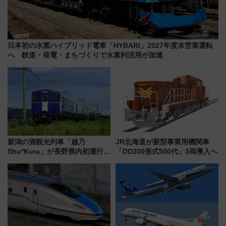
日本初の水素ハイブリッド電車「HYBARI」2027年度末営業運転
へ 鉄道・発電・まちづくりで水素利活用が加速
新潟の酒観光列車「越乃
JR北海道が新型事業用機関車
Shu*Kura」が長野県内初運行！
「DD200形式500代」3両導入へ
地酒と食を味わう信州プレDC特
別企画