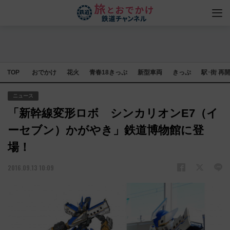
TOP
おでかけ
花火
青春18きっぷ
新型車両
きっぷ
駅･街 再
ニュース
「新幹線変形ロボ シンカリオンE7（イ
ーセブン）かがやき」鉄道博物館に登
場！
2016.09.13 10:09