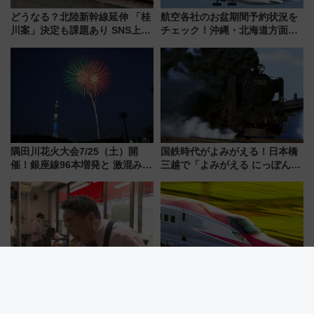
どうなる？北陸新幹線延伸 「桂
航空各社のお盆期間予約状況を
川案」決定も課題あり SNS上の
チェック！沖縄・北海道方面は
声は
予約急増中、いまから狙うべき
日は？
隅田川花火大会7/25（土）開
国鉄時代がよみがえる！日本橋
催！銀座線96本増発と 激混みの
三越で「よみがえる にっぽんの
「浅草駅」を回避する最寄り駅･
鉄道展」7/22-8/3開催、広田尚
アクセス攻略法、2万発の花火が
敬の名作写真も、駅弁フェスも
都心の夜に！
同時開催！
東京・千住の「自称・日本一メ
E6系新幹線「こまち」車内で夜
ニューが多い」立ち食いそば屋
明かし！秋田駅で「スペシャル
とは？ ＢＳ日テレ『ドランク塚
ナイト」8月開催、料金や予約方