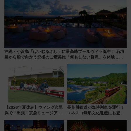
沖縄・小浜島「はいむるぶし」に最高峰プールヴィラ誕生！ 石垣
島から船で向かう究極のご褒美旅「何もしない贅沢」を体験して
みない？
【2026年夏休み】ウィング久里
長良川鉄道が臨時列車を運行！
浜で「出張！京急ミュージア
ユネスコ無形文化遺産にも登録
ム」開催！入場無料でスタンプ
された「郡上おどり」楽しむ人
ラリーや子ども制服撮影も
に 乗車には予約が必要