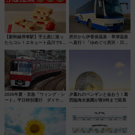
【新幹線停車駅】手土産に迷っ
所沢から伊香保温泉・草津温泉
たらコレ！エキュート品川で3年
へ直行！「ゆめぐり所沢・川越
連続売上1位を獲得した定番手土
号」で群馬の温泉旅をもっと気
産スイーツとは？
軽に 運行ダイヤ・運賃を解説
2026年夏・京急「ウィング・シ
夕暮れのペンギンと会おう！葛
ート」平日特別運行 ダイヤ・
西臨海水族園が夜8時まで延長
乗車方法を解説！2階建てバスや
三浦海岸を堪能できるお出かけ
プランもご紹介