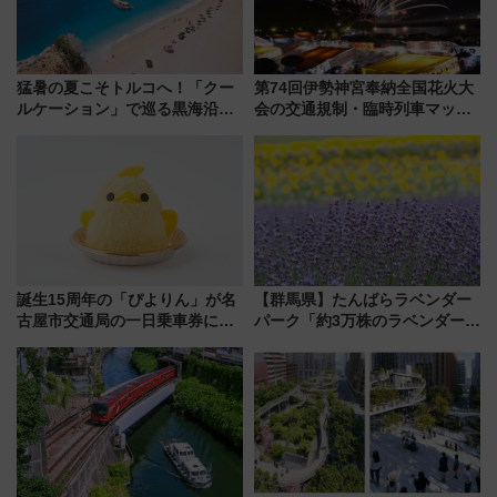
猛暑の夏こそトルコへ！「クー
第74回伊勢神宮奉納全国花火大
ルケーション」で巡る黒海沿岸
会の交通規制・臨時列車マッ
やエーゲ海の避暑リゾート 関
プ！JR東海・近鉄で快適にアク
連検索数が前年比237％増、ナ
セス
ショジオも認める『2026年に訪
れるべき世界の旅先』
誕生15周年の「ぴよりん」が名
【群馬県】たんばらラベンダー
古屋市交通局の一日乗車券に！
パーク「約3万株のラベンダー」
東山線では貸切電車も登場【限
が見頃！新幹線＆無料送迎バス
定1万5000枚】
で都心から約1時間半で夏の絶景
を！