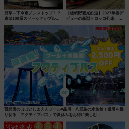
浅草→下今市ノンストップ！？
【嵯峨野観光鉄道】2027年春デ
東武100系スペーシアがブルー
ビューの新型トロッコ列車、い
リボン賞35周年記念で「デビュ
よいよ試運転開始へ！現行車両
ー当時の停車駅」を再現 運転
は2026年で引退
時刻や特急券の買い方を紹介
西武園のほぼとしまえんプール×品川・八景島の水族館！猛暑を乗
り切る「アクティブパス」で夏休みをお得に楽しむ！