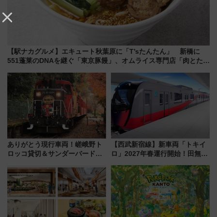
【駅ナカグルメ】エキュート秋葉原に「T’sたんたん」 新橋に
551蓬莱のDNAを継ぐ「東京豚饅」、オムライス専門店「肉とたま
ご」新グルメ続々登場！【2026年8月】
ありがとう現行車両！嵯峨野ト
【西武新宿線】新車両「トキイ
ロッコ貸切＆サンダーバードレ
ロ」2027年春運行開始！田無・
ストランで語り合う秋の京都
新所沢にも停車 2028年春には
斉藤雪乃＆福原トシヒロと行
「第2弾」も
く！9月13日「京都の鉄道満喫
ツアー」開催