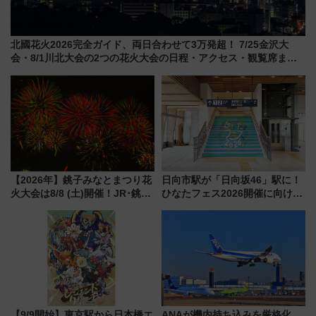
北國花火2026完全ガイド、両日合わせて3万発超！ 7/25金沢大
会・8/1川北大会の2つの花火大会の日程・アクセス・観覧席まと
め（石川県）
【2026年】銚子みなとまつり花
日向市駅が「日向坂46」駅に！
火大会は8/8 (土)開催！JR･銚子
ひなたフェス2026開催に向けJR
電鉄の臨時列車やアクセス情
九州が記念きっぷや臨時列車で
報、利根川に咲く8,000発の大迫
全力応援 夜行列車「ドリーム
力＆屋台を満喫
おひさま号」も走る
【9/9開始】東京駅から日本橋エ
ANAが機内持ち込みを厳格化