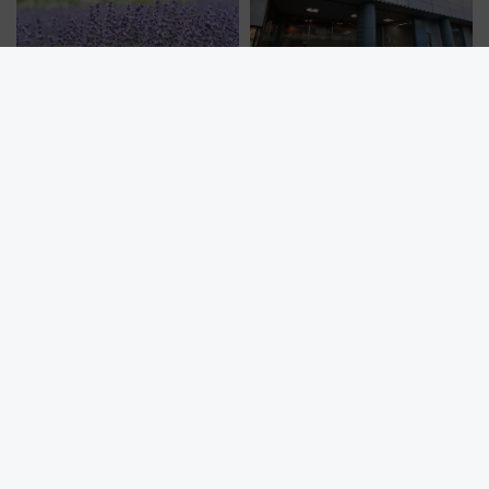
【群馬県】たんばらラベンダー
【2026年版】東葉高速線も追加
パーク「約3万株のラベンダー」
でさらに便利に！人気きっぷ
が見頃！新幹線＆無料送迎バス
「サンキューちばフリーパス」
で都心から約1時間半で夏の絶景
今年も発売 秋・早春に千葉県を
を！
巡るなら使い勝手・コスパ抜群
第74回伊勢神宮奉納全国花火大会の交通規制・臨時列車マップ！
JR東海・近鉄で快適にアクセス