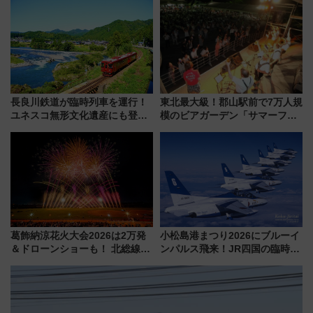
める日帰りツアー
長良川鉄道が臨時列車を運行！
東北最大級！郡山駅前で7万人規
ユネスコ無形文化遺産にも登録
模のビアガーデン「サマーフェ
された「郡上おどり」楽しむ人
スタ IN KORIYAMA 2026」
に 乗車には予約が必要
7/24-26開催！ 有料席はJRE
MALLで予約可能
葛飾納涼花火大会2026は2万発
小松島港まつり2026にブルーイ
＆ドローンショーも！ 北総線を
ンパルス飛来！JR四国の臨時ダ
使った穴場アクセスや臨時列
イヤや駐車場予約を徹底解説
車、観覧スポット情報と周辺観
光まとめ（7/28開催）