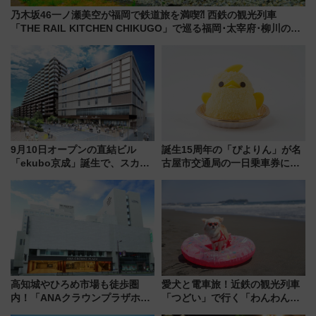
乃木坂46一ノ瀬美空が福岡で鉄道旅を満喫⁈ 西鉄の観光列車
「THE RAIL KITCHEN CHIKUGO」で巡る福岡･太宰府･柳川の
旅！YouTubeが公開に
9月10日オープンの直結ビル
誕生15周年の「ぴよりん」が名
「ekubo京成」誕生で、スカイ
古屋市交通局の一日乗車券に！
ライナーも停まる巨大ハブ駅・
東山線では貸切電車も登場【限
新鎌ヶ谷はどう変わる？ 全テナ
定1万5000枚】
ント情報も公開！
高知城やひろめ市場も徒歩圏
愛犬と電車旅！近鉄の観光列車
内！「ANAクラウンプラザホテ
「つどい」で行く「わんわん列
ル高知」が8月開業
車」第5弾！海辺のBBQも楽し