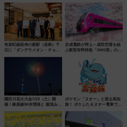
業開始 小さなお子様連れのフ
年！ 9月は入場料半額やチョコ
ァミリーから大人まで幅広い世
詰め放題を開催、ロイズタウン
代が一日中楽しる夏のリゾート
駅からのアクセスも
を楽しんで
有楽町線延伸の新駅（仮称）千
京成電鉄が押上～成田空港を結
石に「ダンデライオン・チョコ
ぶ新型有料特急「3900形」のコ
レート」が出店！ 東京メトロが
ンセプト・デザイン公開 愛称
1億円出資で挑む新時代のまちづ
募集も実施
くりとは？
隅田川花火大会7/25（土）開
ポケモン「ヌオー」と巡る高知
催！銀座線96本増発と 激混みの
旅！ ポケふた＆ヌオー電車で楽
「浅草駅」を回避する最寄り駅･
しむ鉄道スタンプラリーで土佐
アクセス攻略法、2万発の花火が
路の絶景と絶品グルメを満喫！
都心の夜に！
（7月18日スタート）