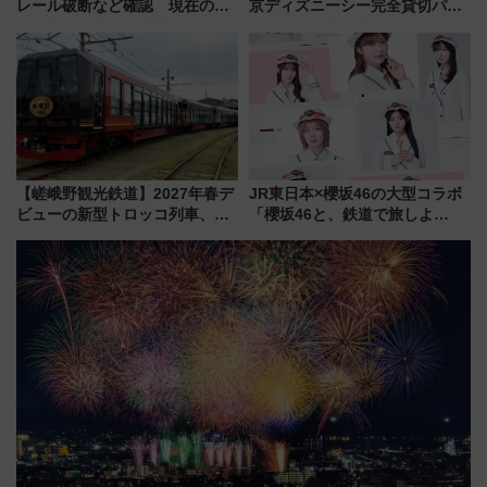
レール破断など確認 現在の運
京ディズニーシー完全貸切パー
転見合わせ状況と交通網への影
ティー招待券が当たるキャンペ
響
ーン始まる 条件は「夏の国内
線に2回搭乗」
【嵯峨野観光鉄道】2027年春デ
JR東日本×櫻坂46の大型コラボ
ビューの新型トロッコ列車、い
「櫻坂46と、鉄道で旅しよ
よいよ試運転開始へ！現行車両
う。」が7月20日より始動！新
は2026年で引退
潟・長野・庄内へ