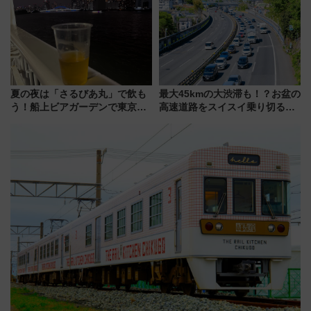
ん)」企画がスタート
美旅「何もしない贅沢」を体験
してみない？
夏の夜は「さるびあ丸」で飲も
最大45kmの大渋滞も！？お盆の
う！船上ビアガーデンで東京湾
高速道路をスイスイ乗り切る快
の夜景を眺めながら軽く一
適ドライブ術
杯……工場直送生ビールや島グ
ルメが美味い