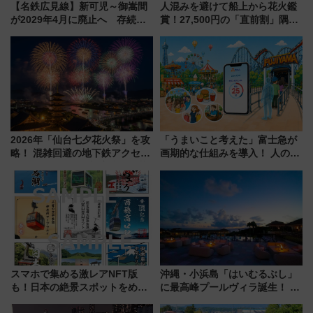
【名鉄広見線】新可児～御嵩間
人混みを避けて船上から花火鑑
が2029年4月に廃止へ 存続協
賞！27,500円の「直前割」隅田
議終了で100年の歴史に幕
川花火クルーズはデパ地下グル
メも持ち込みOK
2026年「仙台七夕花火祭」を攻
「うまいこと考えた」富士急が
略！ 混雑回避の地下鉄アクセス
画期的な仕組みを導入！ 人のか
からまだ買える有料席情報、花
わりにスマホが並ぶ「分身く
火前に楽しむ仙台観光ルートま
ん」始動
で解説！
スマホで集める激レアNFT版
沖縄・小浜島「はいむるぶし」
も！日本の絶景スポットをめぐ
に最高峰プールヴィラ誕生！ 石
って集める「索道印(さくどうい
垣島から船で向かう究極のご褒