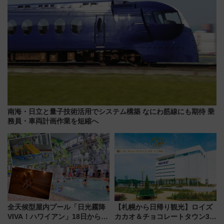
南海・日立と量子技術活用でシステム構築 なにわ筋線にも期待 乗
務員・車両計画作業を短縮へ
全天候型屋内プール「日光霧降
【札幌から日帰り観光】ロイズ
VIVA！ハワイアン」18日から営
カカオ＆チョコレートタウン3周