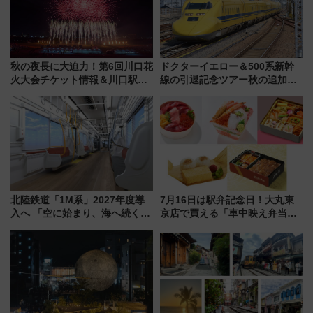
秋の夜長に大迫力！第6回川口花
ドクターイエロー＆500系新幹
火大会チケット情報＆川口駅か
線の引退記念ツアー秋の追加企
らのアクセスガイド
画が決定！乗車体験やグッズ・
ホテル情報まとめ
北陸鉄道「1M系」2027年度導
7月16日は駅弁記念日！大丸東
入へ 「空に始まり、海へ続く」
京店で買える「車中映え弁当」
白山比咩神社をモチーフにした
フェア【2026年夏】
神秘的なデザイン