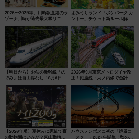
2026〜2029年、川崎駅直結のラ
よみうりランド「ポケパーク カ
ゾーナ川崎が過去最大級リニュ
ントー」チケット新ルール解
ーアル！ フードコート拡大など
説！購入制限の緩和と入場時の
「いつから何が変わるか」徹底
本人確認が11月スタート
解説！
【明日から】お盆の新幹線「の
2026年9月東京メトロダイヤ改
ぞみ」は自由席なし！8月8日午
正！銀座線・丸ノ内線で合計
前はほぼ満席…でも数時間ズラ
212本の大増発、混雑緩和に期
せば空きが見つかることも 混
待
雑避ける「空席」探しのコツ
【2026年版】夏休みに家族で夜
ハウステンボスに初の「絶景コ
の動物園はいかが？東山動植物
ースター」2027年誕生！秋の