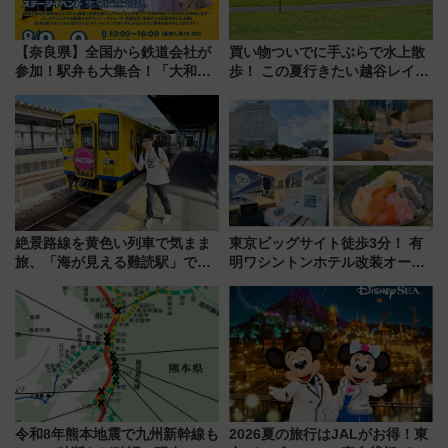
【奈良県】全国から鉄道会社が
買い物ついでに手ぶらで水上散
参加！駅弁も大集合！「大和鉄
歩！ この夏行きたい越谷レイク
道まつり2026」が8月8日・9日
タウンの新たな水辺の憩いエリ
に開催決定
ア「LAKESIDE PARK」（埼玉
県越谷市）
絶景路線を黄色い列車で気まま
東京ビッグサイト徒歩3分！ 有
旅、「海が見える難読駅」で幸
明ワシントンホテル改装オープ
せの黄色いハンカチに願いを
ン直前「ゆりかもめ運転台付き
「新・鉄道ひとり旅」279回目
客室」や海鮮丼が人気の朝食ビ
の舞台は「島原鉄道」
ュッフェを現地レポ
令和8年熊本地震で九州新幹線も
2026夏の旅行はJALがお得！東