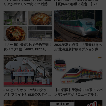
リアがポケモンの街に!? 総勢
【夏休みの移動に注意！】ハン
100匹以上が出現「レジェンド
ドバッグやPCケースも対象の
リサーチ」本格謎解き・グッズ
「身の回り品」新サイズ制限
情報まとめ
(40×30×20cm)おさらい
【九州初】最短2秒で予約完売！
2026年夏も必須！「青春18きっ
食べログ1位「400℃ PIZZA」が
ぷ 北海道新幹線オプション券」
博多駅すぐの明治公園に8/7オー
自動改札対応ルールと途中下車
プン。もつ鍋風など限定メニュ
の罠
ーも
JALとマリオットの強力タッ
【JR四国】予讃線8000系アンパ
グ！ フライトと宿泊のステイタ
ンマン列車がリニューアル！内
スマッチでFLY ON ポイントや
外装デザイン公開 デビューは
上級会員資格を効率よく獲得す
今年12月