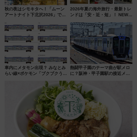
秋の夜はシモキタへ！「ムーン
2026年夏の海外旅行・最新トレ
アートナイト下北沢2026」でイ
ンドは「安・近・短」！ NEWT
マーシブシアターやアート巡り
調査から読み解く、最新の人気
を満喫しよう
渡航先TOP5とは？ 円安時代の
旅行術
車内にメタモン出現？ みなとみ
熱闘甲子園のテーマ曲が駅メロ
らい線×ポケモン「ブクブクうみ
に？阪神・甲子園駅の接近メロ
ぞこの街」ラッピング電車が運
ディがVaundy「かげろう」×向
行開始に！ この夏は直通列車で
谷実アレンジの特別仕様へ、8月
横浜へ！
5日始発から