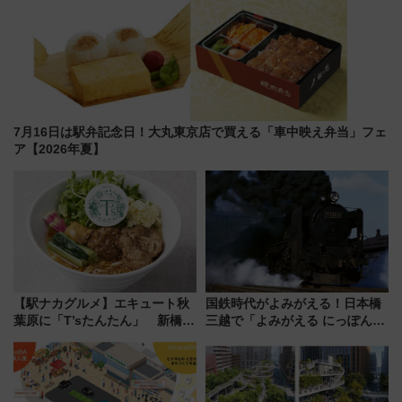
7月16日は駅弁記念日！大丸東京店で買える「車中映え弁当」フェ
ア【2026年夏】
【駅ナカグルメ】エキュート秋
国鉄時代がよみがえる！日本橋
葉原に「T’sたんたん」 新橋に
三越で「よみがえる にっぽんの
551蓬莱のDNAを継ぐ「東京豚
鉄道展」7/22-8/3開催、広田尚
饅」、オムライス専門店「肉と
敬の名作写真も、駅弁フェスも
たまご」新グルメ続々登場！
同時開催！
【2026年8月】