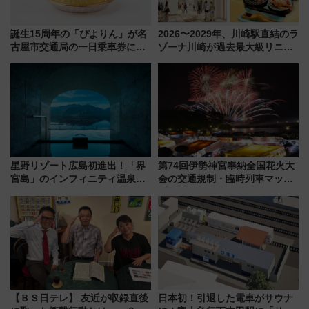
誕生15周年の「ぴよりん」が名
2026〜2029年、川崎駅直結のラ
古屋市交通局の一日乗車券に！
ゾーナ川崎が過去最大級リニュ
東山線では貸切電車も登場【限
ーアル！ フードコート拡大など
定1万5000枚】
「いつから何が変わるか」徹底
解説！
星野リゾート広島初進出！「界
第74回伊勢神宮奉納全国花火大
宮島」のインフィニティ温泉と
会の交通規制・臨時列車マッ
古式サウナ「石風呂」を大解剖
プ！JR東海・近鉄で快適にアク
宿泊料金・アクセスは？（2026
セス
年7月23日開業）
【ＢＳ日テレ】 友近が収録直後
日本初！引退した電車がサウナ