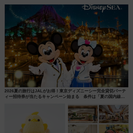
必見 「第17回那智勝浦町花火大
電鉄の臨時列車やアクセス情
会」は8月11日開催！
報、利根川に咲く8,000発の大迫
力＆屋台を満喫
2026夏の旅行はJALがお得！東京ディズニーシー完全貸切パーテ
ィー招待券が当たるキャンペーン始まる 条件は「夏の国内線に2
回搭乗」