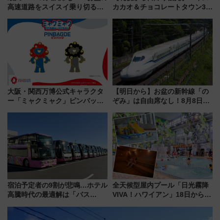
高速道路をスイスイ乗り切る快
カカオ＆チョコレートタウン3周
適ドライブ術
年！ 9月は入場料半額やチョコ
詰め放題を開催、ロイズタウン
駅からのアクセスも
大阪・関西万博公式キャラクタ
【明日から】お盆の新幹線「の
ー「ミャクミャク」ピンバッジ
ぞみ」は自由席なし！8月8日午
新登場！関西の駅構内などで7月
前はほぼ満席…でも数時間ズラ
中旬発売
せば空きが見つかることも 混
雑避ける「空席」探しのコツ
宿泊予定者の9割が悲鳴…ホテル
全天候型屋内プール「日光霧降
高騰時代の最適解は「バス
VIVA！ハワイアン」18日から営
泊」!? WILLER最新調査で判明
業開始 小さなお子様連れのフ
した、推し活遠征や観光時のリ
ァミリーから大人まで幅広い世