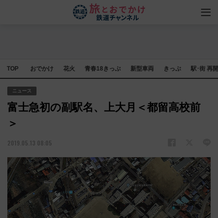
TOP
おでかけ
花火
青春18きっぷ
新型車両
きっぷ
駅･街 再
ニュース
富士急初の副駅名、上大月＜都留高校前
＞
2019.05.13 08:05