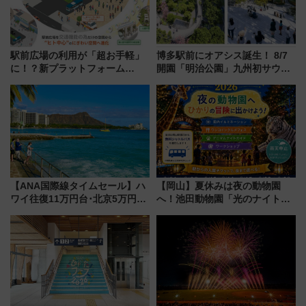
駅前広場の利用が「超お手軽」
博多駅前にオアシス誕生！ 8/7
に！？新プラットフォーム
開園「明治公園」九州初サウナ
「HirakeBA」8月3日始動、ス
TOTOPAや日本一のピザなど絶
マホで簡単申請 物販や演奏会な
品グルメ登場で駅前の過ごし方
どに【JR東日本】
はどう変わる？
【ANA国際線タイムセール】ハ
【岡山】夏休みは夜の動物園
ワイ往復11万円台･北京5万円台
へ！池田動物園「光のナイトズ
～、憧れのビジネスクラスも！
ー2026」で光と動物が彩る特別
来春のGW旅行まで狙える激ア
な夜
ツ路線まとめ（8/10まで）