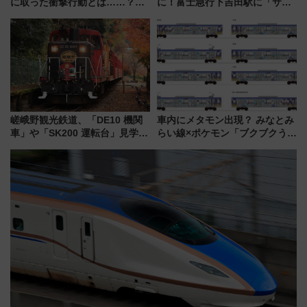
に取った衝撃行動とは……？
に！富士急行下吉田駅に「サ電
『友近・礼二の妄想トレイン』
（SADEN）」2026年12月開
で極上の夏祭り鉄道旅を放送
業 行き交う電車の音や振動を
感じながら「ととのう」新感覚
嵯峨野観光鉄道、「DE10 機関
車内にメタモン出現？ みなとみ
車」や「SK200 運転台」見学ツ
らい線×ポケモン「ブクブクうみ
アーを開催！ ラストランイベン
ぞこの街」ラッピング電車が運
トの一環で激レア体験できちゃ
行開始に！ この夏は直通列車で
うかも 参加方法やスケジュール
横浜へ！
をご紹介