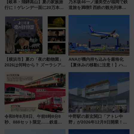
【岐阜・飛騨高山】夏の家族旅
乃木坂46一ノ瀬美空が福岡で鉄
行に！ゲレンデ一面に20万本の
道旅を満喫⁈ 西鉄の観光列車
ひまわりが咲き誇る「アルコピ
「THE RAIL KITCHEN
アひまわり園」開園
CHIKUGO」で巡る福岡･太宰
府･柳川の旅！YouTubeが公開
に
【横浜市】夏の「夜の動物園」
ANAが機内持ち込みを厳格化
2026は何時から？ ズーラシア・
【夏休みの移動に注意！】ハン
野毛山・金沢の電車アクセスや
ドバッグやPCケースも対象の
見どころ、限定イベントを徹底
「身の回り品」新サイズ制限
解説！
(40×30×20cm)おさらい
令和8年8月8日、午前8時8分8
中野駅の新玄関口「アトレ中
秒、888セット限定……鉄道各
野」が2026年12月9日開業！新
社の「8・8・8」な記念きっぷ
改札直結で屋上BBQも楽しめる
たち
注目スポット