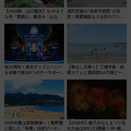
【2026秋・山口観光】SLやまぐ
成田空港の”未来予想図”が決
ち号「貴婦人」復活＆「はなあ
定！商業施設も入る巨大ワンタ
かり」初走行区間も！山口DCの
ーミナル、京成の高架新駅整備
注目観光列車まとめ きっぷの取
で新型特急が品川･羽田とを結
り方は？
ぶ！ JR空港駅は2面3線化！
祝25周年！東京ディズニーシー
【車なし日帰り】三浦半島・絶
を水路で巡る8つのテーマポート
景カフェと透明度AA穴場ビーチ
と限定デコレーションを解説
を巡る！ おトクな電車きっぷ活
用してストレスフリー旅へ行こ
う！
2026年夏は那智勝浦へ！熊野灘
【2026年】銚子みなとまつり花
に面した「特選」白砂ビーチは
火大会は8/8 (土)開催！JR･銚子