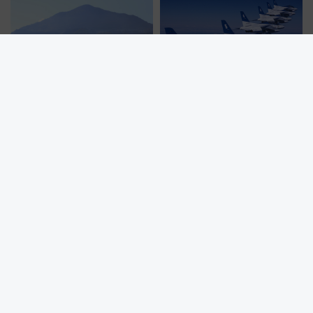
【2026年夏】西武鉄道でおトク
小松島港まつり2026にブルーイ
に秩父へ？ 小児50円＆コスパ最
ンパルス飛来！JR四国の臨時ダ
強きっぷで「安・近・短」な家
イヤや駐車場予約を徹底解説
族旅行！ 深夜の正丸トンネル探
検や特急ラビューも