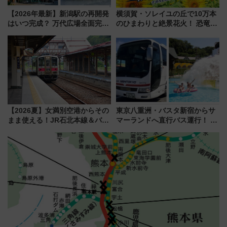
【2026年最新】新潟駅の再開発
横須賀・ソレイユの丘で10万本
はいつ完成？ 万代広場全面完成
のひまわりと絶景花火！ 恐竜や
から「にいがた2キロ」・古町再
ドッグプールなど三浦半島の日
開発、バスタ新潟構想まで徹底
帰りお出かけ最新情報（2026年
解説！
7月17日～開催）
【2026夏】女満別空港からその
東京八重洲・バスタ新宿からサ
まま使える！JR石北本線＆バス
マーランドへ直行バス運行！ お
乗り放題「北見・網走周遊フリ
トクな1Dayパスで夏のプールと
ーパス」でおトクに道東観光
推し活を楽しもう！（2026年
（8/3発売）
8/1～31）