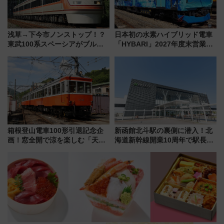
浅草→下今市ノンストップ！？
日本初の水素ハイブリッド電車
東武100系スペーシアがブルー
「HYBARI」2027年度末営業運
リボン賞35周年記念で「デビュ
転へ 鉄道・発電・まちづくり
ー当時の停車駅」を再現 運転
で水素利活用が加速
時刻や特急券の買い方を紹介
箱根登山電車100形引退記念企
新函館北斗駅の裏側に潜入！北
画！窓全開で涼を楽しむ「天然
海道新幹線開業10周年で駅長
クーラー体験号」と限定鉄コレ
室・地下通路など公開イベン
発売
ト 参加方法や体験内容を紹介