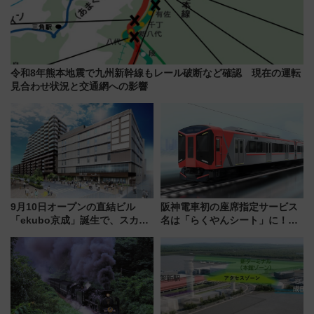
令和8年熊本地震で九州新幹線もレール破断など確認 現在の運転
見合わせ状況と交通網への影響
9月10日オープンの直結ビル
阪神電車初の座席指定サービス
「ekubo京成」誕生で、スカイ
名は「らくやんシート」に！新
ライナーも停まる巨大ハブ駅・
型3000系で大阪梅田～山陽姫路
新鎌ヶ谷はどう変わる？ 全テナ
を快適移動
ント情報も公開！