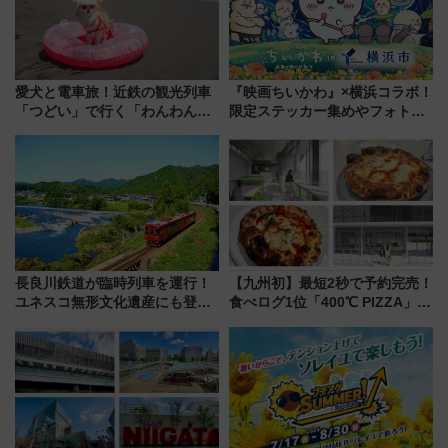
愛犬と電車旅！近鉄の観光列車
『映画ちいかわ』×横浜コラボ！
「つどい」で行く「わんわん列
限定ステッカー集めやフォトス
車」第5弾！海辺のBBQも楽し
ポット、特別花火でみなとみら
める日帰りツアー
いを満喫しよう（花火鑑賞会応
募は7/12まで！）
長良川鉄道が臨時列車を運行！
【九州初】最短2秒で予約完売！
ユネスコ無形文化遺産にも登録
食べログ1位「400℃ PIZZA」が
された「郡上おどり」楽しむ人
博多駅すぐの明治公園に8/7オー
に 乗車には予約が必要
プン。もつ鍋風など限定メニュ
ーも