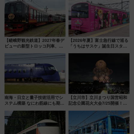
【嵯峨野観光鉄道】2027年春デ
【2026年夏】富士急行線で巡る
ビューの新型トロッコ列車、い
「うちはサスケ」誕生日スタン
よいよ試運転開始へ！現行車両
プラリー！富士急ハイランド限
は2026年で引退
定グルメ＆グッズ徹底ガイド
南海・日立と量子技術活用でシ
【立川市】立川まつり国営昭和
ステム構築 なにわ筋線にも期待
記念公園花火大会7/25開催！
乗務員・車両計画作業を短縮へ
5000発の花火が夜を彩る 今年は
混雑に要注意、その理由は