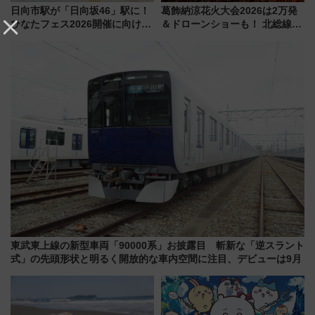
日向市駅が「日向坂46」駅に！
葛飾納涼花火大会2026は2万発
ひなたフェス2026開催に向けJR
＆ドローンショーも！ 北総線を
九州が記念きっぷや臨時列車で
使った穴場アクセスや臨時列
全力応援 夜行列車「ドリーム
車、観覧スポット情報と周辺観
おひさま号」も走る
光まとめ（7/28開催）
東武東上線の新型車両「90000系」お披露目 斬新な「逆スラント
式」の先頭形状と明るく開放的な車内空間に注目、デビューは9月