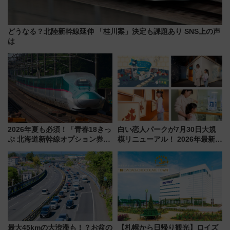
どうなる？北陸新幹線延伸 「桂川案」決定も課題あり SNS上の声
は
2026年夏も必須！「青春18きっ
白い恋人パークが7月30日大規
ぷ 北海道新幹線オプション券」
模リニューアル！ 2026年最新の
自動改札対応ルールと途中下車
新エリア・工場見学の見どころ
の罠
と料金・アクセスを徹底解説
（札幌市）
最大45kmの大渋滞も！？お盆の
【札幌から日帰り観光】ロイズ