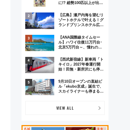
に!? 総勢100匹以上が出現
「レジェンドリサーチ」本
格謎解き・グッズ情報まと
【広島】瀬戸内海を望むリ
め
ゾートホテルで叶える！グ
ランドプリンスホテル広島
のフォトウエディング＆カ
ジュアルパーティープラン
【ANA国際線タイムセー
ル】ハワイ往復11万円台･
北京5万円台～、憧れのビ
ジネスクラスも！来春の
GW旅行まで狙える激アツ
【西武新宿線】新車両「ト
路線まとめ（8/10まで）
キイロ」2027年春運行開
始！田無・新所沢にも停
車 2028年春には「第2
弾」も
9月10日オープンの直結ビ
ル「ekubo京成」誕生で、
スカイライナーも停まる巨
大ハブ駅・新鎌ヶ谷はどう
変わる？ 全テナント情報も
公開！
VIEW ALL