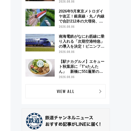
う秋の京都 斉藤雪乃＆福
2026.08.06
原トシヒロと行く！9月13
日「京都の鉄道満喫ツア
2026年9月東京メトロダイ
ー」開催
ヤ改正！銀座線・丸ノ内線
で合計212本の大増発、混
雑緩和に期待
2026.08.06
南海電鉄がなにわ筋線に乗
り入れる「次期空港特急」
の導入を決定！ピニンファ
リーナによる日本初の鉄道
2026.08.06
デザイン
【駅ナカグルメ】エキュー
ト秋葉原に「T’sたんた
ん」 新橋に551蓬莱の
DNAを継ぐ「東京豚饅」、
2026.08.06
オムライス専門店「肉とた
まご」新グルメ続々登場！
VIEW ALL
【2026年8月】