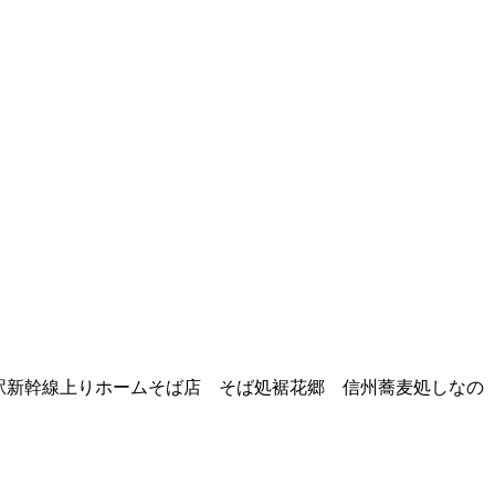
駅新幹線上りホームそば店 そば処裾花郷 信州蕎麦処しな