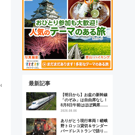
最新記事
が
【明日から】お盆の新幹線
「のぞみ」は自由席なし！
8月8日午前はほぼ満席…で
も数時間ズラせば空きが見
2026.08.06
つかることも 混雑避ける
「空席」探しのコツ
ありがとう現行車両！嵯峨
野トロッコ貸切＆サンダー
バードレストランで語り合