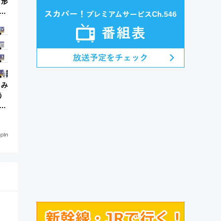
有形
」
ラ
とみ
う
が
列車
！