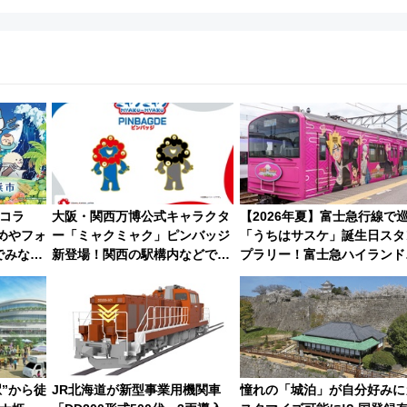
コラ
大阪・関西万博公式キャラクタ
【2026年夏】富士急行線で
めやフォ
ー「ミャクミャク」ピンバッジ
「うちはサスケ」誕生日スタ
でみなと
新登場！関西の駅構内などで7
プラリー！富士急ハイランド
花火鑑賞
月中旬発売
定グルメ＆グッズ徹底ガイド
駅”から徒
JR北海道が新型事業用機関車
憧れの「城泊」が自分好みに