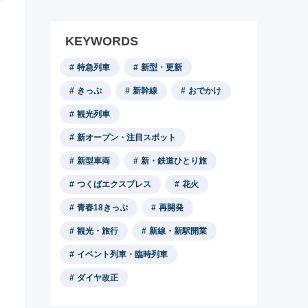
KEYWORDS
特急列車
新型・更新
きっぷ
新幹線
おでかけ
観光列車
新オープン・注目スポット
新型車両
新・鉄道ひとり旅
つくばエクスプレス
花火
青春18きっぷ
再開発
観光・旅行
新線・新駅開業
イベント列車・臨時列車
ダイヤ改正