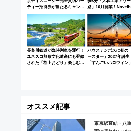
京ディズニーシー完全貸切パー
歩3分「大和工業アリー
ティー招待券が当たるキャンペ
路」10月開業！Novelbr
ーン始まる 条件は「夏の国内
演 や大相撲巡業など 
線に2回搭乗」
ントとアクセス
長良川鉄道が臨時列車を運行！
ハウステンボスに初の
ユネスコ無形文化遺産にも登録
ースター」2027年誕生
された「郡上おどり」楽しむ人
「すんごいハロウィン
に 乗車には予約が必要
ろも一挙紹介
オススメ記事
東京駅直結・八重洲