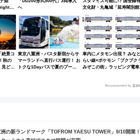
ナ姫
「DD200形式500代」3両導入
スタマイズ可能に!? 国登録
ight公
へ
文化財・丸亀城「延寿閣別館
豪華イベ
にオーダーメイド型の宿泊プ
ンが誕生！
「絶景コ
東京八重洲・バスタ新宿からサ
車内にメタモン出現？ みな
！秋の
マーランドへ直行バス運行！ お
らい線×ポケモン「ブクブク
」見どこ
トクな1Dayパスで夏のプール
みぞこの街」ラッピング電車
と推し活を楽しもう！（2026年
運行開始に！ この夏は直通
8/1～31）
で横浜へ！
Recommended by
の新ランドマーク「TOFROM YAESU TOWER」9/10開業