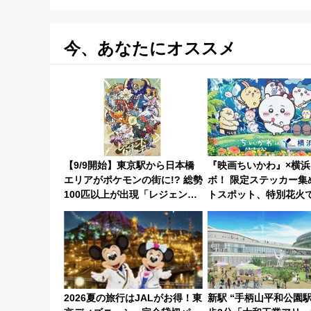
今、あなたにオススメ
【9/9開始】東京駅から日本橋
『映画ちいかわ』×横浜
エリアがポケモンの街に!? 総勢
ボ！ 限定ステッカー集
100匹以上が出現「レジェンド
トスポット、特別花火
リサーチ」本格謎解き・グッズ
みらいを満喫しよう（
情報まとめ
会応募は7/12まで！）
2026夏の旅行はJALがお得！東
新駅 “手柄山平和公園