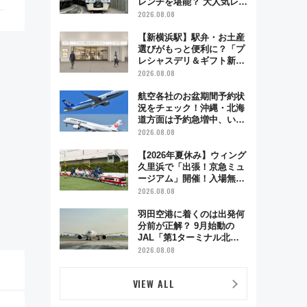
レンチを堪能？ 大人気レス
トラン列車「52席の至福」
2026.08.08
で味わう近江牛や伝統文化
の特別コラボ
【新横浜駅】駅弁・お土産
選びがもっと便利に？「プ
レシャスデリ＆ギフト新横
浜」がオープン 場所や営
2026.08.08
業時間・限定弁当を紹介
航空各社のお盆期間予約状
況をチェック！沖縄・北海
道方面は予約急増中、いま
から狙うべき日は？
2026.08.08
【2026年夏休み】ウィング
久里浜で「出張！京急ミュ
ージアム」開催！入場無料
でスタンプラリーや子ども
2026.08.08
制服撮影も
羽田空港に着くのは出発何
分前が正解？ 9月始動の
JAL「第1ターミナル北側
サテライト」は徒歩1キロ
2026.08.08
超え！ 知っておきたい変更
点まとめ
VIEW ALL