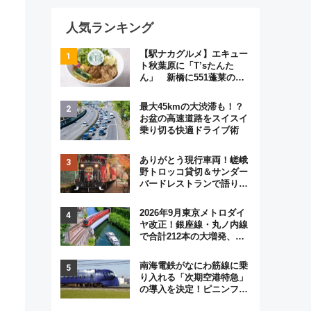
人気ランキング
【駅ナカグルメ】エキュー
ト秋葉原に「T’sたんた
ん」 新橋に551蓬莱の
DNAを継ぐ「東京豚饅」、
オムライス専門店「肉とた
最大45kmの大渋滞も！？
まご」新グルメ続々登場！
お盆の高速道路をスイスイ
【2026年8月】
乗り切る快適ドライブ術
ありがとう現行車両！嵯峨
野トロッコ貸切＆サンダー
バードレストランで語り合
う秋の京都 斉藤雪乃＆福
原トシヒロと行く！9月13
2026年9月東京メトロダイ
日「京都の鉄道満喫ツア
ヤ改正！銀座線・丸ノ内線
ー」開催
で合計212本の大増発、混
雑緩和に期待
南海電鉄がなにわ筋線に乗
り入れる「次期空港特急」
の導入を決定！ピニンファ
リーナによる日本初の鉄道