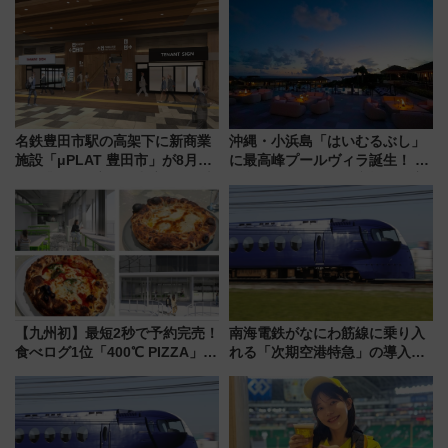
名鉄豊田市駅の高架下に新商業
沖縄・小浜島「はいむるぶし」
施設「μPLAT 豊田市」が8月26
に最高峰プールヴィラ誕生！ 石
日開業！全8店舗が出店し街の新
垣島から船で向かう究極のご褒
たな玄関口へ
美旅「何もしない贅沢」を体験
してみない？
【九州初】最短2秒で予約完売！
南海電鉄がなにわ筋線に乗り入
食べログ1位「400℃ PIZZA」が
れる「次期空港特急」の導入を
博多駅すぐの明治公園に8/7オー
決定！ピニンファリーナによる
プン。もつ鍋風など限定メニュ
日本初の鉄道デザイン
ーも