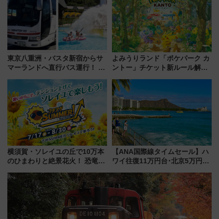
（8/3発売）
東京八重洲・バスタ新宿からサ
よみうりランド「ポケパーク カ
マーランドへ直行バス運行！ お
ントー」チケット新ルール解
トクな1Dayパスで夏のプールと
説！購入制限の緩和と入場時の
推し活を楽しもう！（2026年
本人確認が11月スタート
8/1～31）
横須賀・ソレイユの丘で10万本
【ANA国際線タイムセール】ハ
のひまわりと絶景花火！ 恐竜や
ワイ往復11万円台･北京5万円台
ドッグプールなど三浦半島の日
～、憧れのビジネスクラスも！
帰りお出かけ最新情報（2026年
来春のGW旅行まで狙える激ア
7月17日～開催）
ツ路線まとめ（8/10まで）