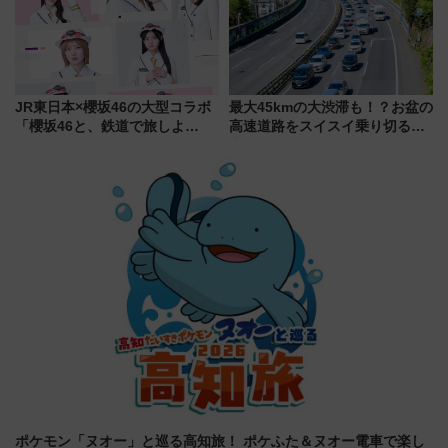
JR東日本×櫻坂46の大型コラボ
最大45kmの大渋滞も！？お盆の
「櫻坂46と、鉄道で旅しよ
高速道路をスイスイ乗り切る快
う。」が7月20日より始動！新
適ドライブ術
潟・長野・庄内へ
ポケモン「ヌオー」と巡る高知旅！ ポケふた＆ヌオー電車で楽し