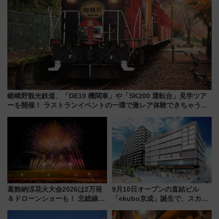
嵯峨野観光鉄道、「DE10 機関車」や「SK200 運転台」見学ツア
ーを開催！ ラストランイベントの一環で激レア体験できちゃうか
も 参加方法やスケジュールをご紹介
葛飾納涼花火大会2026は2万発
9月10日オープンの直結ビル
＆ドローンショーも！ 北総線を
「ekubo京成」誕生で、スカイ
使った穴場アクセスや臨時列
ライナーも停まる巨大ハブ駅・
車、観覧スポット情報と周辺観
新鎌ヶ谷はどう変わる？ 全テナ