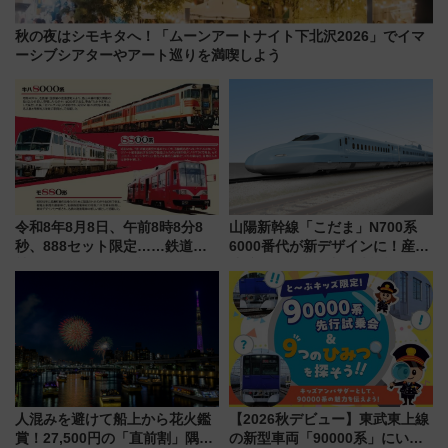
秋の夜はシモキタへ！「ムーンアートナイト下北沢2026」でイマ
ーシブシアターやアート巡りを満喫しよう
令和8年8月8日、午前8時8分8
山陽新幹線「こだま」N700系
秒、888セット限定……鉄道各
6000番代が新デザインに！産学
社の「8・8・8」な記念きっぷ
連携で描く瀬戸内の波模様 運
たち
用は今冬から
人混みを避けて船上から花火鑑
【2026秋デビュー】東武東上線
賞！27,500円の「直前割」隅田
の新型車両「90000系」にいち