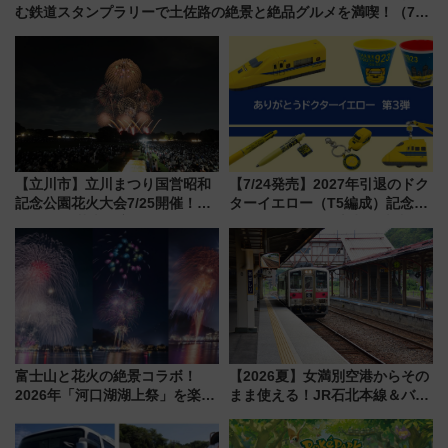
む鉄道スタンプラリーで土佐路の絶景と絶品グルメを満喫！（7月
18日スタート）
【立川市】立川まつり国営昭和
【7/24発売】2027年引退のドク
記念公園花火大会7/25開催！
ターイエロー（T5編成）記念グ
5000発の花火が夜を彩る 今年は
ッズ7種が登場！ 新幹線車内放
混雑に要注意、その理由は
送の目覚まし時計など通販・販
売店舗まとめ
富士山と花火の絶景コラボ！
【2026夏】女満別空港からその
2026年「河口湖湖上祭」を楽し
まま使える！JR石北本線＆バス
む完全ガイド＆鉄道アクセスの
乗り放題「北見・網走周遊フリ
ススメ
ーパス」でおトクに道東観光