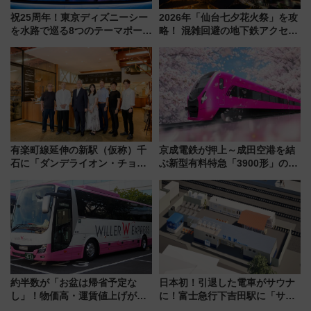
祝25周年！東京ディズニーシー
2026年「仙台七夕花火祭」を攻
を水路で巡る8つのテーマポート
略！ 混雑回避の地下鉄アクセス
と限定デコレーションを解説
からまだ買える有料席情報、花
火前に楽しむ仙台観光ルートま
で解説！
有楽町線延伸の新駅（仮称）千
京成電鉄が押上～成田空港を結
石に「ダンデライオン・チョコ
ぶ新型有料特急「3900形」のコ
レート」が出店！ 東京メトロが
ンセプト・デザイン公開 愛称
1億円出資で挑む新時代のまちづ
募集も実施
くりとは？
約半数が「お盆は帰省予定な
日本初！引退した電車がサウナ
し」！物価高・運賃値上げが財
に！富士急行下吉田駅に「サ電
布を直撃、往復1万円以内なら帰
（SADEN）」2026年12月開