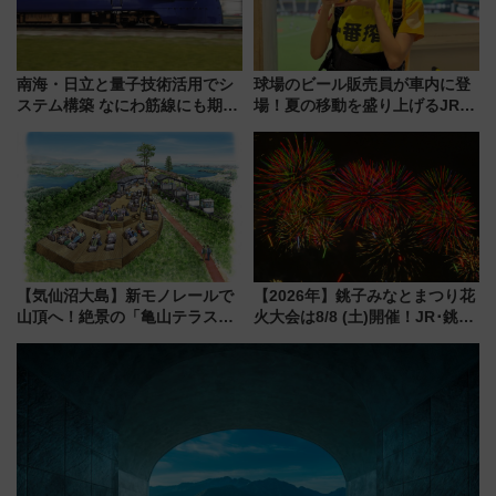
南海・日立と量子技術活用でシ
球場のビール販売員が車内に登
ステム構築 なにわ筋線にも期待
場！夏の移動を盛り上げるJR九
乗務員・車両計画作業を短縮へ
州「ビール新幹線」7月31日・8
月7日限定 ソフトバンクホーク
スとコラボ
【気仙沼大島】新モノレールで
【2026年】銚子みなとまつり花
山頂へ！絶景の「亀山テラス
火大会は8/8 (土)開催！JR･銚子
360°」が7月19日オープン、休
電鉄の臨時列車やアクセス情
暇村のお得な日帰りプランも登
報、利根川に咲く8,000発の大迫
場
力＆屋台を満喫