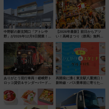
光まとめ（7/28開催）
ント情報も公開！
中野駅の新玄関口「アトレ中
【2026年最新】前日からアツ
野」が2026年12月9日開業！新
い！高崎まつり（群馬）無料観
改札直結で屋上BBQも楽しめる
覧エリアから初開催100人みこ
注目スポット
しまで
ありがとう現行車両！嵯峨野ト
再開発に沸く東京駅八重洲口！
ロッコ貸切＆サンダーバードレ
新幹線・バス乗車前に寄りたい
ストランで語り合う秋の京都
「ヤエチカ」2026年夏の「ひん
斉藤雪乃＆福原トシヒロと行
やり＆スタミナグルメ」6選【新
く！9月13日「京都の鉄道満喫
店舗も！】
ツアー」開催