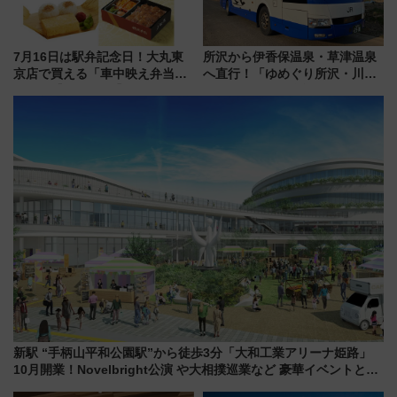
7月16日は駅弁記念日！大丸東
所沢から伊香保温泉・草津温泉
京店で買える「車中映え弁当」
へ直行！「ゆめぐり所沢・川越
フェア【2026年夏】
号」で群馬の温泉旅をもっと気
軽に 運行ダイヤ・運賃を解説
新駅 “手柄山平和公園駅”から徒歩3分「大和工業アリーナ姫路」
10月開業！Novelbright公演 や大相撲巡業など 豪華イベントとア
クセス