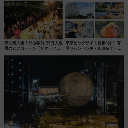
りたいけど……【WILLER お盆
業 行き交う電車の音や振動を
帰省動向調査】
感じながら「ととのう」新感覚
東北最大級！郡山駅前で7万人規
東京ビッグサイト徒歩3分！ 有
模のビアガーデン「サマーフェ
明ワシントンホテル改装オープ
スタ IN KORIYAMA 2026」
ン直前「ゆりかもめ運転台付き
7/24-26開催！ 有料席はJRE
客室」や海鮮丼が人気の朝食ビ
MALLで予約可能
ュッフェを現地レポ