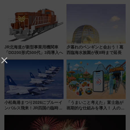
川花火クルーズはデパ地下グル
早く乗れる！ 8/11開催の小学生
メも持ち込みOK
向け先行試乗会でキッズアンバ
サダーになろう
JR北海道が新型事業用機関車
夕暮れのペンギンと会おう！葛
「DD200形式500代」3両導入へ
西臨海水族園が夜8時まで延長
小松島港まつり2026にブルーイ
「うまいこと考えた」富士急が
ンパルス飛来！JR四国の臨時ダ
画期的な仕組みを導入！ 人のか
イヤや駐車場予約を徹底解説
わりにスマホが並ぶ「分身く
ん」始動