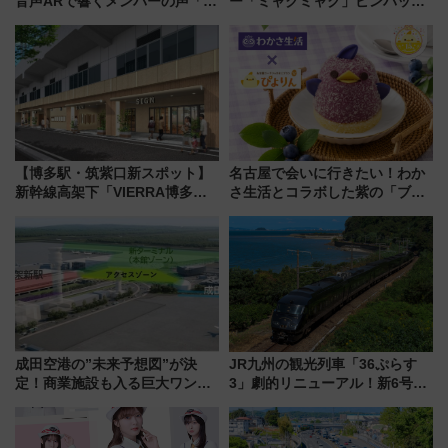
音声ARで響くメンバーの声「真
ー「ミャクミャク」ピンバッジ
夏の全国ツアー2026」
新登場！関西の駅構内などで7月
中旬発売
【博多駅・筑紫口新スポット】
名古屋で会いに行きたい！わか
新幹線高架下「VIERRA博多テ
さ生活とコラボした紫の「ブル
ラス」が9/18開業！九州初出店
ーベリーぴよりん」期間限定販
など注目の全6店舗 「博多活憩
売
通り」も一新
成田空港の”未来予想図”が決
JR九州の観光列車「36ぷらす
定！商業施設も入る巨大ワンタ
3」劇的リニューアル！新6号車
ーミナル、京成の高架新駅整備
“1〜2名用グリーン個室”と曜日
で新型特急が品川･羽田とを結
別 “プレミアムランチ”導入･ル
ぶ！ JR空港駅は2面3線化！
ートや価格など解説