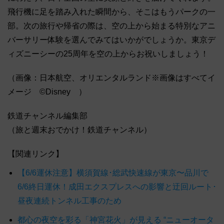
飛行機に足を踏み入れた瞬間から、そこはもうパークの一
部。次の旅行や帰省の際は、空の上から始まる特別なアニ
バーサリー体験を選んでみてはいかがでしょうか。東京デ
ィズニーシーの25周年を空の上からお祝いしましょう！
（画像：日本航空、オリエンタルランド※画像はすべてイ
メージ ©Disney ）
鉄道チャンネル編集部
（旅と週末おでかけ！鉄道チャンネル）
【関連リンク】
【6/6運休注意】横須賀線･総武快速線が東京〜品川で
6/6終日運休！成田エクスプレスへの影響と迂回ルート･
昼夜連続トンネル工事のため
都心の夜空を彩る「神宮花火」が見える “ニューオータ