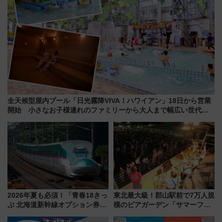
全天候型屋内プール「日光霧降VIVA！ハワイアン」18日から営業
開始 小さなお子様連れのファミリーから大人まで幅広い世代が
一日中楽しる夏のリゾートを楽しんで
2026年夏も必須！「青春18きっ
東北最大級！郡山駅前で7万人規
ぷ 北海道新幹線オプション券」
模のビアガーデン「サマーフェ
自動改札対応ルールと途中下車
スタ IN KORIYAMA 2026」