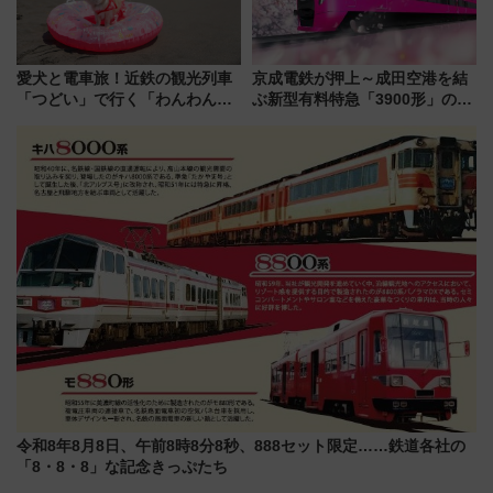
愛犬と電車旅！近鉄の観光列車
京成電鉄が押上～成田空港を結
「つどい」で行く「わんわん列
ぶ新型有料特急「3900形」のコ
車」第5弾！海辺のBBQも楽し
ンセプト・デザイン公開 愛称
める日帰りツアー
募集も実施
令和8年8月8日、午前8時8分8秒、888セット限定……鉄道各社の
「8・8・8」な記念きっぷたち