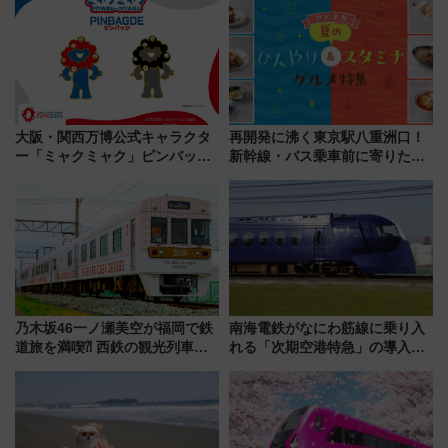
の罠
7/24-26開催！ 有料席はJRE
MALLで予約可能
大阪・関西万博公式キャラクタ
再開発に沸く東京駅八重洲口！
ー「ミャクミャク」ピンバッジ
新幹線・バス乗車前に寄りたい
新登場！関西の駅構内などで7月
「ヤエチカ」2026年夏の「ひん
中旬発売
やり＆スタミナグルメ」6選【新
店舗も！】
乃木坂46一ノ瀬美空が福岡で鉄
南海電鉄がなにわ筋線に乗り入
道旅を満喫⁈ 西鉄の観光列車
れる「次期空港特急」の導入を
「THE RAIL KITCHEN
決定！ピニンファリーナによる
CHIKUGO」で巡る福岡･太宰
日本初の鉄道デザイン
府･柳川の旅！YouTubeが公開
に