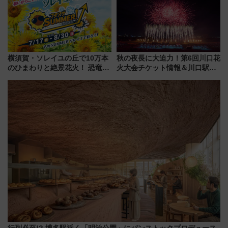
横須賀・ソレイユの丘で10万本
秋の夜長に大迫力！第6回川口花
のひまわりと絶景花火！ 恐竜や
火大会チケット情報＆川口駅か
ドッグプールなど三浦半島の日
らのアクセスガイド
帰りお出かけ最新情報（2026年
7月17日～開催）