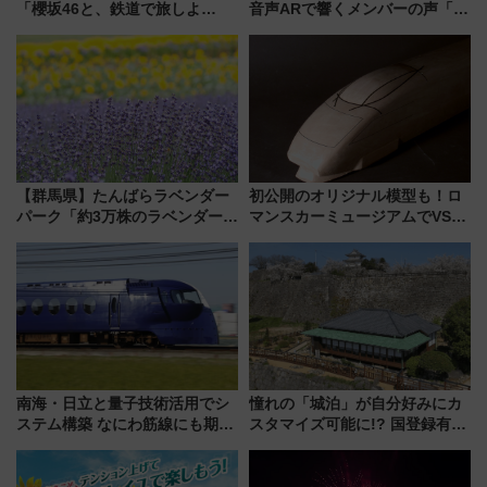
「櫻坂46と、鉄道で旅しよ
音声ARで響くメンバーの声「真
う。」が7月20日より始動！新
夏の全国ツアー2026」
潟・長野・庄内へ
【群馬県】たんばらラベンダー
初公開のオリジナル模型も！ロ
パーク「約3万株のラベンダー」
マンスカーミュージアムでVSE
が見頃！新幹線＆無料送迎バス
の設計秘話に迫る企画展が7月
で都心から約1時間半で夏の絶景
15日スタート
を！
南海・日立と量子技術活用でシ
憧れの「城泊」が自分好みにカ
ステム構築 なにわ筋線にも期待
スタマイズ可能に!? 国登録有形
乗務員・車両計画作業を短縮へ
文化財・丸亀城「延寿閣別館」
にオーダーメイド型の宿泊プラ
ンが誕生！