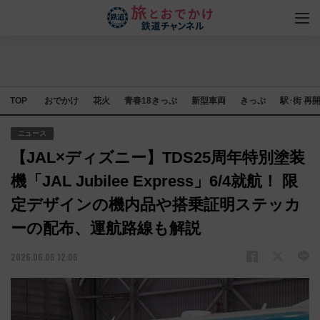
TOP
おでかけ
花火
青春18きっぷ
新型車両
きっぷ
駅･街 再
ニュース
【JAL×ディズニー】TDS25周年特別塗装
機「JAL Jubilee Express」6/4就航！ 限
定デザインの機内品や搭乗証明ステッカ
ーの配布、運航路線も解説
2026.06.06 12:06