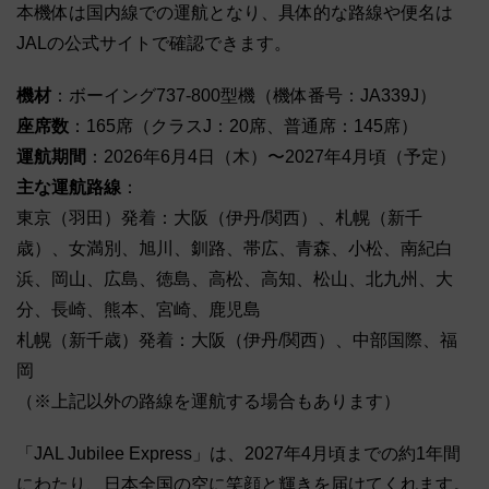
本機体は国内線での運航となり、具体的な路線や便名は
JALの公式サイトで確認できます。
機材
：ボーイング737-800型機（機体番号：JA339J）
座席数
：165席（クラスJ：20席、普通席：145席）
運航期間
：2026年6月4日（木）〜2027年4月頃（予定）
主な運航路線
：
東京（羽田）発着：大阪（伊丹/関西）、札幌（新千
歳）、女満別、旭川、釧路、帯広、青森、小松、南紀白
浜、岡山、広島、徳島、高松、高知、松山、北九州、大
分、長崎、熊本、宮崎、鹿児島
札幌（新千歳）発着：大阪（伊丹/関西）、中部国際、福
岡
（※上記以外の路線を運航する場合もあります）
「JAL Jubilee Express」は、2027年4月頃までの約1年間
にわたり、日本全国の空に笑顔と輝きを届けてくれます。