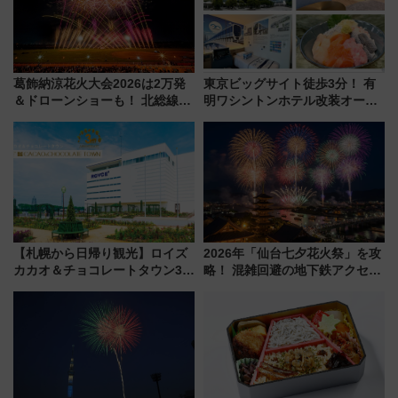
葛飾納涼花火大会2026は2万発
東京ビッグサイト徒歩3分！ 有
＆ドローンショーも！ 北総線を
明ワシントンホテル改装オープ
使った穴場アクセスや臨時列
ン直前「ゆりかもめ運転台付き
車、観覧スポット情報と周辺観
客室」や海鮮丼が人気の朝食ビ
光まとめ（7/28開催）
ュッフェを現地レポ
【札幌から日帰り観光】ロイズ
2026年「仙台七夕花火祭」を攻
カカオ＆チョコレートタウン3周
略！ 混雑回避の地下鉄アクセス
年！ 9月は入場料半額やチョコ
からまだ買える有料席情報、花
詰め放題を開催、ロイズタウン
火前に楽しむ仙台観光ルートま
駅からのアクセスも
で解説！