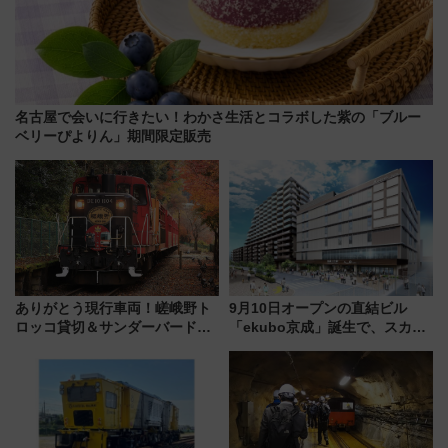
名古屋で会いに行きたい！わかさ生活とコラボした紫の「ブルー
ベリーぴよりん」期間限定販売
ありがとう現行車両！嵯峨野ト
9月10日オープンの直結ビル
ロッコ貸切＆サンダーバードレ
「ekubo京成」誕生で、スカイ
ストランで語り合う秋の京都
ライナーも停まる巨大ハブ駅・
斉藤雪乃＆福原トシヒロと行
新鎌ヶ谷はどう変わる？ 全テナ
く！9月13日「京都の鉄道満喫
ント情報も公開！
ツアー」開催