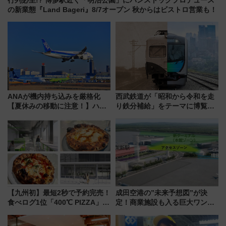
行列必至!? 博多駅近く「明治公園」にパンストックプロデュース
の新業態『Land Bageri』8/7オープン 秋からはビストロ営業も！
ANAが機内持ち込みを厳格化
西武鉄道が「昭和から令和を走
【夏休みの移動に注意！】ハン
り鉄分補給」をテーマに博覧会
ドバッグやPCケースも対象の
を実施！くすのきホールで8月
「身の回り品」新サイズ制限
14日から 新車両「トキイロ」体
(40×30×20cm)おさらい
験ブースも アクセスや申込方法
を解説
【九州初】最短2秒で予約完売！
成田空港の”未来予想図”が決
食べログ1位「400℃ PIZZA」が
定！商業施設も入る巨大ワンタ
博多駅すぐの明治公園に8/7オー
ーミナル、京成の高架新駅整備
プン。もつ鍋風など限定メニュ
で新型特急が品川･羽田とを結