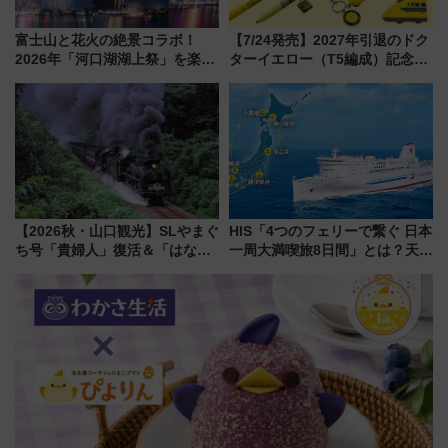
富士山と花火の絶景コラボ！
【7/24発売】2027年引退のドク
2026年「河口湖湖上祭」を楽し
ターイエロー（T5編成）記念グ
む完全ガイド＆鉄道アクセスの
ッズ7種が登場！ 新幹線車内放
ススメ
送の目覚まし時計など通販・販
売店舗まとめ
【2026秋・山口観光】SLやまぐ
HIS「4つのフェリーで繋ぐ 日本
ち号「貴婦人」復活＆「はなあ
一周大満喫旅8日間」とは？天橋
かり」初走行区間も！山口DCの
立・小樽・日光東照宮など全国
注目観光列車まとめ きっぷの取
の絶景＆限定グルメを網羅！煩
り方は？
雑な手続きも不要でお手軽に楽
しめるプランが登場