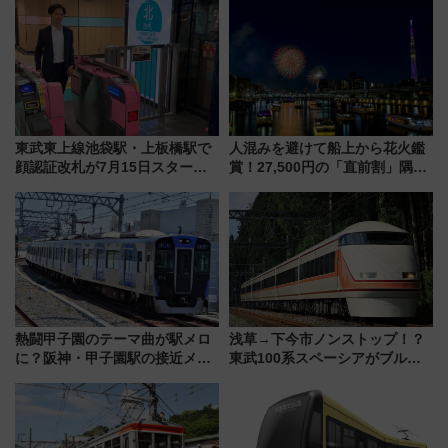
東武東上線池袋駅・上板橋駅で
人混みを避けて船上から花火鑑
顔認証改札が7月15日スター
賞！27,500円の「直前割」隅田
ト、手ぶらで乗車から買い物ま
川花火クルーズはデパ地下グル
でシームレスに
メも持ち込みOK
熱闘甲子園のテーマ曲が駅メロ
浅草→下今市ノンストップ！？
に？阪神・甲子園駅の接近メロ
東武100系スペーシアがブルー
ディがVaundy「かげろう」×向
リボン賞35周年記念で「デビュ
谷実アレンジの特別仕様へ、8月
ー当時の停車駅」を再現 運転
5日始発から
時刻や特急券の買い方を紹介