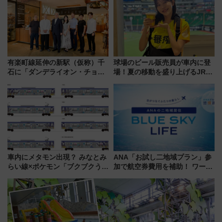
ーも
ぶ！ JR空港駅は2面3線化！
有楽町線延伸の新駅（仮称）千
球場のビール販売員が車内に登
石に「ダンデライオン・チョコ
場！夏の移動を盛り上げるJR九
レート」が出店！ 東京メトロが
州「ビール新幹線」7月31日・8
1億円出資で挑む新時代のまちづ
月7日限定 ソフトバンクホーク
くりとは？
スとコラボ
車内にメタモン出現？ みなとみ
ANA「お試し二地域プラン」参
らい線×ポケモン「ブクブクうみ
加で航空券費用を補助！ ワーケ
ぞこの街」ラッピング電車が運
ーションや週末移住に最適な自
行開始に！ この夏は直通列車で
治体は？ 2026年は対象のエリア
横浜へ！
が拡大！