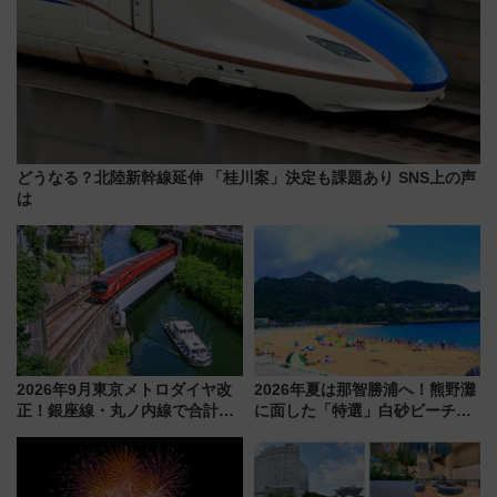
どうなる？北陸新幹線延伸 「桂川案」決定も課題あり SNS上の声
は
2026年9月東京メトロダイヤ改
2026年夏は那智勝浦へ！熊野灘
正！銀座線・丸ノ内線で合計
に面した「特選」白砂ビーチは
212本の大増発、混雑緩和に期
必見 「第17回那智勝浦町花火大
待
会」は8月11日開催！