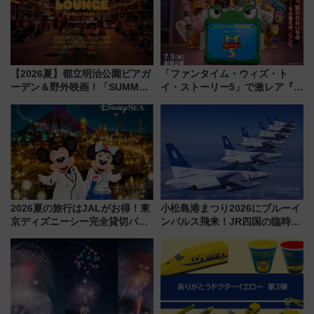
【2026夏】都立明治公園ビアガ
「ファンタイム・ウィズ・ト
ーデン＆野外映画！「SUMMER
イ・ストーリー5」で激レア『ロ
LOUNGE」のアクセスと上映ス
ルカナ』カードをゲット！最新
ケジュール 夜風とビール、映画
デコレーションも徹底解説
を満喫！
2026夏の旅行はJALがお得！東
小松島港まつり2026にブルーイ
京ディズニーシー完全貸切パー
ンパルス飛来！JR四国の臨時ダ
ティー招待券が当たるキャンペ
イヤや駐車場予約を徹底解説
ーン始まる 条件は「夏の国内
線に2回搭乗」