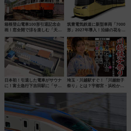
箱根登山電車100形引退記念企
筑豊電気鉄道に新型車両「7000
画！窓全開で涼を楽しむ「天然
形」2027年導入！沿線の花をイ
クーラー体験号」と限定鉄コレ
メージしたイエローを採用 車
発売
内は落ち着いたゆとりある空間
に
日本初！引退した電車がサウナ
埼玉・川越駅すぐ！「川越餃子
に！富士急行下吉田駅に「サ電
祭り」とは？宇都宮・浜松から
（SADEN）」2026年12月開
ご当地和牛まで全国の人気餃子
業 行き交う電車の音や振動を
を食べ比べ【7月25日・26日開
感じながら「ととのう」新感覚
催】