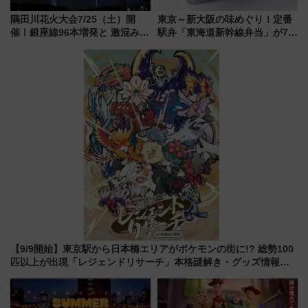
隅田川花火大会7/25（土）開
東京～新大阪の味めぐり！定番
催！銀座線96本増発と 激混みの
駅弁「東海道新幹線弁当」が7月
「浅草駅」を回避する最寄り駅･
21日にリニューアル発売
アクセス攻略法、2万発の花火が
都心の夜に！
【9/9開始】東京駅から日本橋エリアがポケモンの街に!? 総勢100
匹以上が出現「レジェンドリサーチ」本格謎解き・グッズ情報ま
とめ