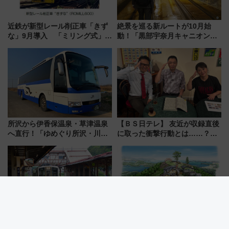
近鉄が新型レール削正車「きず
絶景を巡る新ルートが10月始
な」9月導入 「ミリング式」採
動！「黒部宇奈月キャニオンル
用でメンテナンス作業を効率
ート」と旅の拠点「欅平ラウン
化！安全性や乗り心地の向上に
ジ」がオープン
貢献するだけでなく、全線区で
活躍するための仕組みも
所沢から伊香保温泉・草津温泉
【ＢＳ日テレ】 友近が収録直後
へ直行！「ゆめぐり所沢・川越
に取った衝撃行動とは……？
号」で群馬の温泉旅をもっと気
『友近・礼二の妄想トレイン』
軽に 運行ダイヤ・運賃を解説
で極上の夏祭り鉄道旅を放送
【2026夏】女満別空港からその
【気仙沼大島】新モノレールで