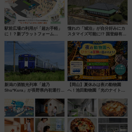
駅前広場の利用が「超お手軽」
憧れの「城泊」が自分好みにカ
に！？新プラットフォーム
スタマイズ可能に!? 国登録有形
「HirakeBA」8月3日始動、ス
文化財・丸亀城「延寿閣別館」
マホで簡単申請 物販や演奏会な
にオーダーメイド型の宿泊プラ
どに【JR東日本】
ンが誕生！
新潟の酒観光列車「越乃
【岡山】夏休みは夜の動物園
Shu*Kura」が長野県内初運行！
へ！池田動物園「光のナイトズ
地酒と食を味わう信州プレDC特
ー2026」で光と動物が彩る特別
別企画
な夜