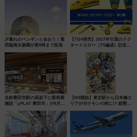
レポート
同時開催！
夕暮れのペンギンと会おう！葛
【7/24発売】2027年引退のドク
西臨海水族園が夜8時まで延長
ターイエロー（T5編成）記念グ
ッズ7種が登場！ 新幹線車内放
送の目覚まし時計など通販・販
売店舗まとめ
名鉄豊田市駅の高架下に新商業
【9/9開始】東京駅から日本橋エ
施設「μPLAT 豊田市」が8月26
リアがポケモンの街に!? 総勢
日開業！全8店舗が出店し街の新
100匹以上が出現「レジェンド
たな玄関口へ
リサーチ」本格謎解き・グッズ
情報まとめ