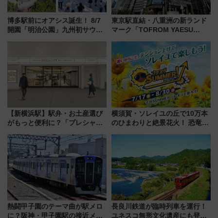
博多駅前にオアシス誕生！ 8/7
東京駅直結・八重洲の新ランド
開園「明治公園」九州初サウナ
マーク「TOFROM YAESU
TOTOPAや日本一のピザなど絶
TOWER」9/10開業！ 雨に濡れ
品グルメ登場で駅前の過ごし方
ないバスターミナル直結でスキ
はどう変わる？
マ時間が充実
【新横浜駅】駅弁・お土産選び
横須賀・ソレイユの丘で10万本
がもっと便利に？「プレシャス
のひまわりと絶景花火！ 恐竜や
デリ＆ギフト新横浜」がオープ
ドッグプールなど三浦半島の日
ン 場所や営業時間・限定弁当
帰りお出かけ最新情報（2026年
を紹介
7月17日～開催）
熱闘甲子園のテーマ曲が駅メロ
長良川鉄道が臨時列車を運行！
に？阪神・甲子園駅の接近メロ
ユネスコ無形文化遺産にも登録