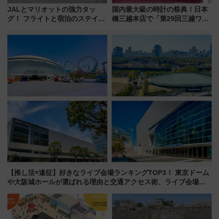
JALとマリオットの強力タッ
国内最大級の時計の祭典！日本
グ！ フライトと宿泊のステイタ
橋三越本店で「第29回三越ワー
スマッチでFLY ON ポイントや
ルドウォッチフェア」開幕
上級会員資格を効率よく獲得す
【2026年8月5日～25日】
る方法を解説
【推し活×遠征】好きなライブ会場ランキングTOP3！ 東京ドーム
や大阪城ホールが選ばれる理由と交通アクセス術、ライブ会場に
何を求める？