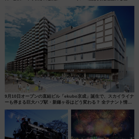
ディがVaundy「かげろう」×向
された「郡上おどり」楽しむ人
谷実アレンジの特別仕様へ、8月
に 乗車には予約が必要
5日始発から
9月10日オープンの直結ビル「ekubo京成」誕生で、スカイライナ
ーも停まる巨大ハブ駅・新鎌ヶ谷はどう変わる？ 全テナント情報
も公開！