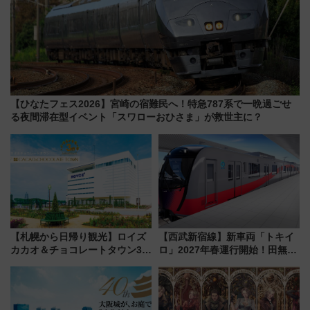
【ひなたフェス2026】宮崎の宿難民へ！特急787系で一晩過ごせ
る夜間滞在型イベント「スワローおひさま」が救世主に？
【札幌から日帰り観光】ロイズ
【西武新宿線】新車両「トキイ
カカオ＆チョコレートタウン3周
ロ」2027年春運行開始！田無・
年！ 9月は入場料半額やチョコ
新所沢にも停車 2028年春には
詰め放題を開催、ロイズタウン
「第2弾」も
駅からのアクセスも