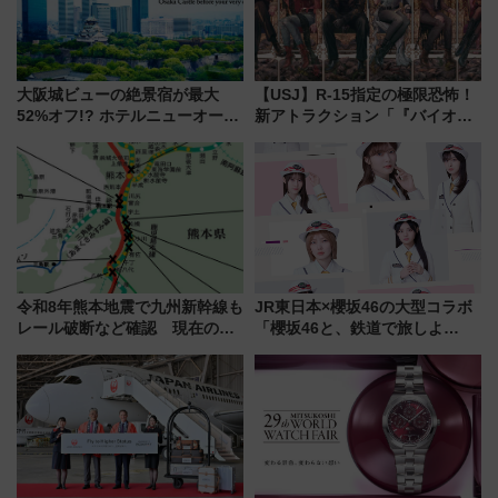
大阪城ビューの絶景宿が最大
【USJ】R-15指定の極限恐怖！
52%オフ!? ホテルニューオータ
新アトラクション「『バイオハ
ニ大阪の40周年「夏のタイムセ
ザード レクイエム』 ザ・ダイ
ール」で秋の関西旅を豪華にす
ブ」今秋登場 ―予測不能の恐
る方法（8月20日まで！）
怖に泣き叫べ―
令和8年熊本地震で九州新幹線も
JR東日本×櫻坂46の大型コラボ
レール破断など確認 現在の運
「櫻坂46と、鉄道で旅しよ
転見合わせ状況と交通網への影
う。」が7月20日より始動！新
響
潟・長野・庄内へ