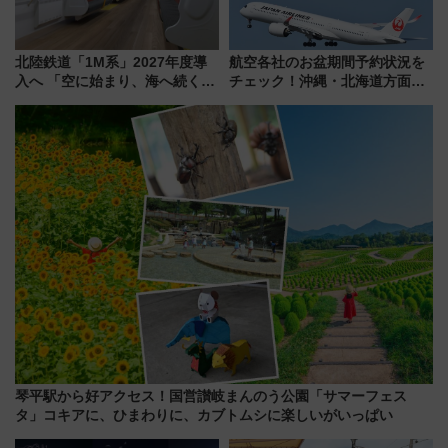
北陸鉄道「1M系」2027年度導
航空各社のお盆期間予約状況を
入へ 「空に始まり、海へ続く」
チェック！沖縄・北海道方面は
白山比咩神社をモチーフにした
予約急増中、いまから狙うべき
神秘的なデザイン
日は？
琴平駅から好アクセス！国営讃岐まんのう公園「サマーフェス
タ」コキアに、ひまわりに、カブトムシに楽しいがいっぱい