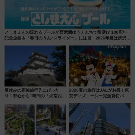
としまえんの流れるプールが西武園ゆうえんちで復活!? 100周年
記念企画＆「春日のうん○スライダー」に注目 2026年夏は所沢へ
遊びに行こう
夏休みの家族旅行先にぴった
2026夏の旅行はJALがお得！東
り！都心から1時間の「湘南西エ
京ディズニーシー完全貸切パー
リア」満喫ガイド 鎌倉・江の
ティー招待券が当たるキャンペ
島とは異なる魅力を持つ今夏の
ーン始まる 条件は「夏の国内
注目スポット
線に2回搭乗」