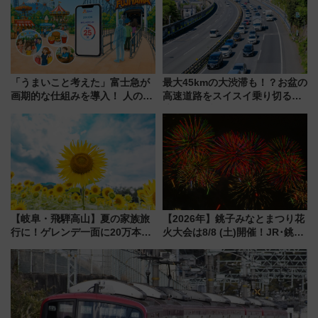
雑避ける「空席」探しのコツ
対象路線まとめ
「うまいこと考えた」富士急が
最大45kmの大渋滞も！？お盆の
画期的な仕組みを導入！ 人のか
高速道路をスイスイ乗り切る快
わりにスマホが並ぶ「分身く
適ドライブ術
ん」始動
【岐阜・飛騨高山】夏の家族旅
【2026年】銚子みなとまつり花
行に！ゲレンデ一面に20万本の
火大会は8/8 (土)開催！JR･銚子
ひまわりが咲き誇る「アルコピ
電鉄の臨時列車やアクセス情
アひまわり園」開園
報、利根川に咲く8,000発の大迫
力＆屋台を満喫