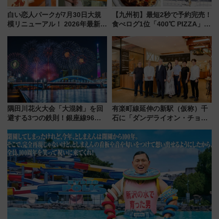
白い恋人パークが7月30日大規
【九州初】最短2秒で予約完売！
模リニューアル！ 2026年最新の
食べログ1位「400℃ PIZZA」が
新エリア・工場見学の見どころ
博多駅すぐの明治公園に8/7オー
と料金・アクセスを徹底解説
プン。もつ鍋風など限定メニュ
（札幌市）
ーも
隅田川花火大会「大混雑」を回
有楽町線延伸の新駅（仮称）千
避する3つの鉄則！銀座線96本
石に「ダンデライオン・チョコ
増発･浅草線臨時ダイヤ･スカイ
レート」が出店！ 東京メトロが
ツリー駅の規制まとめ 7/25開催
1億円出資で挑む新時代のまちづ
（2026年）
くりとは？