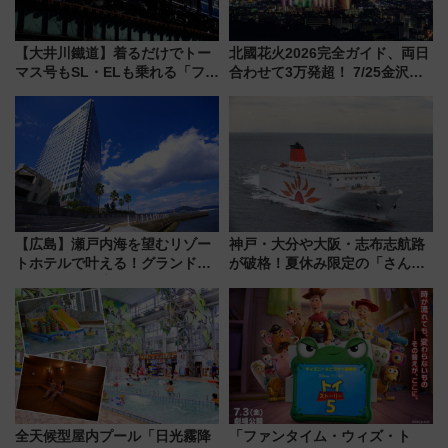
【大井川鐵道】着るだけでトー
北國花火2026完全ガイド、両日
マス号もSL・ELも乗れる「フリ
合わせて3万発超！ 7/25金沢大
ーきっぷTシャツ」8月6日より
会・8/1川北大会の2つの花火大
受注販売
会の日程・アクセス・観覧席ま
とめ（石川県）
【広島】瀬戸内海を望むリゾー
神戸・大分や大阪・志布志航路
トホテルで叶える！グランドプ
が破格！夏休み限定の「さんふ
リンスホテル広島のフォトウエ
らわあスペシャルセール」スタ
ディング＆カジュアルパーティ
ート 夕朝食ビュッフェ付きで
ープラン
快適な船旅はいかが？
全天候型屋内プール「日光霧降
「ファンタイム・ウィズ・ト