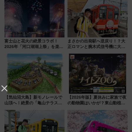
富士山と花火の絶景コラボ！
まさかの出発駅へ逆戻り！？大
2026年「河口湖湖上祭」を楽し
正ロマンと腕木式信号機に大興
む完全ガイド＆鉄道アクセスの
奮「新・鉄道ひとり旅」277回
ススメ
目の舞台は岐阜県の「明知鉄
道」
【気仙沼大島】新モノレールで
【2026年版】夏休みに家族で夜
山頂へ！絶景の「亀山テラス
の動物園はいかが？東山動植物
360°」が7月19日オープン、休
園＆のんほいパーク「ナイト
暇村のお得な日帰りプランも登
ZOO」開催情報
場