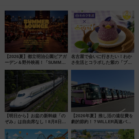
【2026夏】都立明治公園ビアガ
名古屋で会いに行きたい！わか
ーデン＆野外映画！「SUMMER
さ生活とコラボした紫の「ブル
LOUNGE」のアクセスと上映ス
ーベリーぴよりん」期間限定販
ケジュール 夜風とビール、映画
売
を満喫！
【明日から】お盆の新幹線「の
【2026年夏】推し活の遠征費を
ぞみ」は自由席なし！8月8日午
劇的節約！？WILLER高速バス
前はほぼ満席…でも数時間ズラ
「1km5円セール」やワンコイン
せば空きが見つかることも 混
温泉の最強ルート 予約期間・