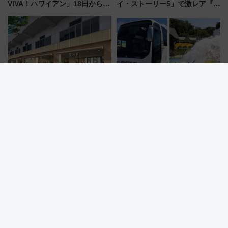
VIVA！ハワイアン」18日から営
イ・ストーリー5」で激レア『ロ
業開始 小さなお子様連れのフ
ルカナ』カードをゲット！最新
ァミリーから大人まで幅広い世
デコレーションも徹底解説
代が一日中楽しる夏のリゾート
を楽しんで
【博多駅・筑紫口新スポット】
東京八重洲・バスタ新宿からサ
新幹線高架下「VIERRA博多テ
マーランドへ直行バス運行！ お
ラス」が9/18開業！九州初出店
トクな1Dayパスで夏のプールと
など注目の全6店舗 「博多活憩
推し活を楽しもう！（2026年
通り」も一新
8/1～31）