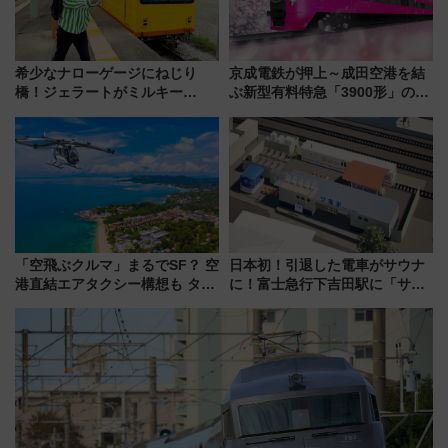
希少なナローゲージにねじり
京成電鉄が押上～成田空港を結
橋！ジェラートがミルキー
ぶ新型有料特急「3900形」のコ
米！？「新・鉄道ひとり旅」
ンセプト・デザイン公開 愛称
278回目の舞台は「三岐鉄道北
募集も実施
勢線」
「空飛ぶクルマ」まるでSF？ 空
日本初！引退した電車がサウナ
港直結エアタクシー構想も タイ
に！富士急行下吉田駅に「サ電
で検証
（SADEN）」2026年12月開
業 行き交う電車の音や振動を
感じながら「ととのう」新感覚