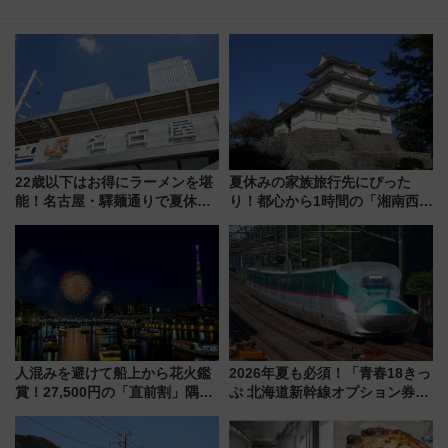
22歳以下はお得にラーメンを堪
夏休みの家族旅行先にぴった
能！名古屋・驛麺通りで夏休み
り！都心から1時間の「湘南西エ
限定「U22応援割り」が7月21日
リア」満喫ガイド 鎌倉・江の
よりスタート
島とは異なる魅力を持つ今夏の
注目スポット
人混みを避けて船上から花火鑑
2026年夏も必須！「青春18きっ
賞！27,500円の「直前割」隅田
ぷ 北海道新幹線オプション券」
川花火クルーズはデパ地下グル
自動改札対応ルールと途中下車
メも持ち込みOK
の罠