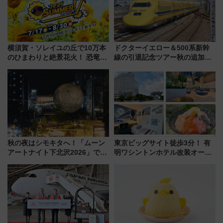
横須賀・ソレイユの丘で10万本
ドクターイエロー＆500系新幹
のひまわりと絶景花火！ 恐竜や
線の引退記念ツアー秋の追加企
ドッグプールなど三浦半島の日
画が決定！乗車体験やグッズ・
帰りお出かけ最新情報（2026年
ホテル情報まとめ
7月17日～開催）
秋の夜はシモキタへ！「ムーン
東京ビッグサイト徒歩3分！ 有
アートナイト下北沢2026」でイ
明ワシントンホテル改装オープ
マーシブシアターやアート巡り
ン直前「ゆりかもめ運転台付き
を満喫しよう
客室」や海鮮丼が人気の朝食ビ
ュッフェを現地レポ