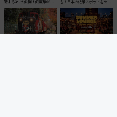
避する3つの鉄則！銀座線96本
も！日本の絶景スポットをめぐ
増発･浅草線臨時ダイヤ･スカイ
って集める「索道印(さくどうい
ツリー駅の規制まとめ 7/25開催
ん)」企画がスタート
（2026年）
ありがとう現行車両！嵯峨野ト
【2026夏】都立明治公園ビアガ
ロッコ貸切＆サンダーバードレ
ーデン＆野外映画！「SUMMER
ストランで語り合う秋の京都
LOUNGE」のアクセスと上映ス
斉藤雪乃＆福原トシヒロと行
ケジュール 夜風とビール、映画
く！9月13日「京都の鉄道満喫
を満喫！
ツアー」開催