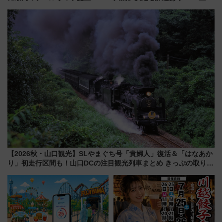
垣島から船で向かう究極のご褒
声は
美旅「何もしない贅沢」を体験
してみない？
【2026秋・山口観光】SLやまぐち号「貴婦人」復活＆「はなあか
り」初走行区間も！山口DCの注目観光列車まとめ きっぷの取り方
は？