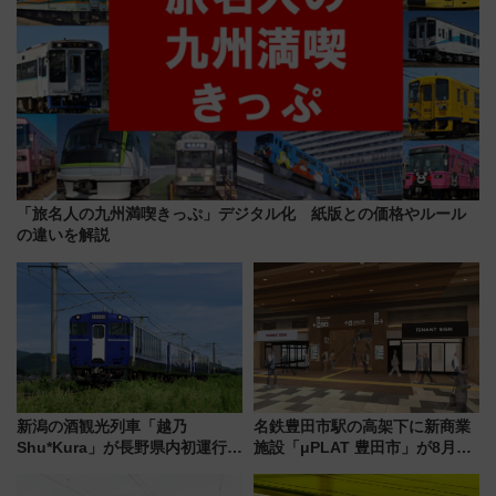
「旅名人の九州満喫きっぷ」デジタル化 紙版との価格やルール
の違いを解説
新潟の酒観光列車「越乃
名鉄豊田市駅の高架下に新商業
Shu*Kura」が長野県内初運行！
施設「μPLAT 豊田市」が8月26
地酒と食を味わう信州プレDC特
日開業！全8店舗が出店し街の新
別企画
たな玄関口へ