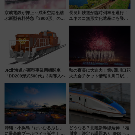
京成電鉄が押上～成田空港を結
長良川鉄道が臨時列車を運行！
ぶ新型有料特急「3900形」のコ
ユネスコ無形文化遺産にも登録
ンセプト・デザイン公開 愛称
された「郡上おどり」楽しむ人
募集も実施
に 乗車には予約が必要
JR北海道が新型事業用機関車
秋の夜長に大迫力！第6回川口花
「DD200形式500代」3両導入へ
火大会チケット情報＆川口駅か
らのアクセスガイド
沖縄・小浜島「はいむるぶし」
どうなる？北陸新幹線延伸 「桂
に最高峰プールヴィラ誕生！ 石
川案」決定も課題あり SNS上の