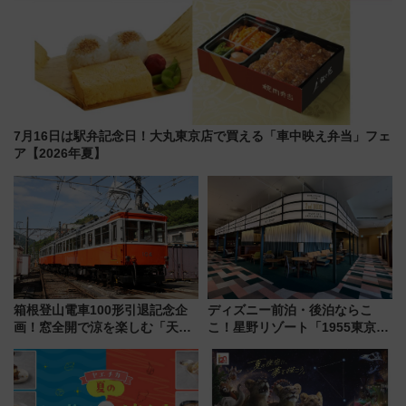
7月16日は駅弁記念日！大丸東京店で買える「車中映え弁当」フェ
ア【2026年夏】
箱根登山電車100形引退記念企
ディズニー前泊・後泊ならこ
画！窓全開で涼を楽しむ「天然
こ！星野リゾート「1955東京ベ
クーラー体験号」と限定鉄コレ
イ」が子連れや夕食難民を救う5
発売
つの理由 無料バス＆24時間サー
ビスで混雑回避