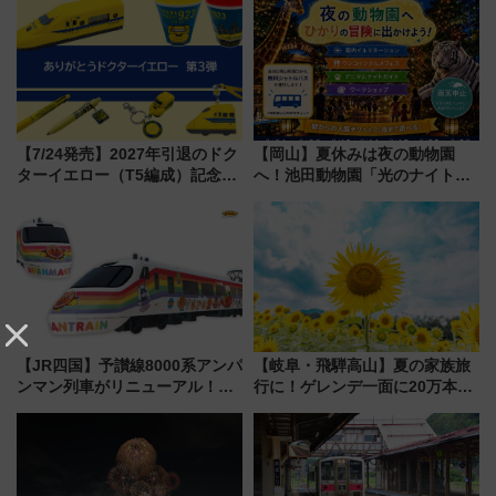
【7/24発売】2027年引退のドク
【岡山】夏休みは夜の動物園
ターイエロー（T5編成）記念グ
へ！池田動物園「光のナイトズ
ッズ7種が登場！ 新幹線車内放
ー2026」で光と動物が彩る特別
送の目覚まし時計など通販・販
な夜
売店舗まとめ
【JR四国】予讃線8000系アンパ
【岐阜・飛騨高山】夏の家族旅
ンマン列車がリニューアル！内
行に！ゲレンデ一面に20万本の
外装デザイン公開 デビューは
ひまわりが咲き誇る「アルコピ
今年12月
アひまわり園」開園