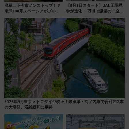
浅草→下今市ノンストップ！？
【8月1日スタート】JAL工場見
東武100系スペーシアがブルー
学が進化！ 万博で話題の「空飛
リボン賞35周年記念で「デビュ
ぶクルマ」体験が常設化!? 期間
ー当時の停車駅」を再現 運転
限定の歴代制服仮想試着体験も
時刻や特急券の買い方を紹介
レポート
2026年9月東京メトロダイヤ改正！銀座線・丸ノ内線で合計212本
の大増発、混雑緩和に期待