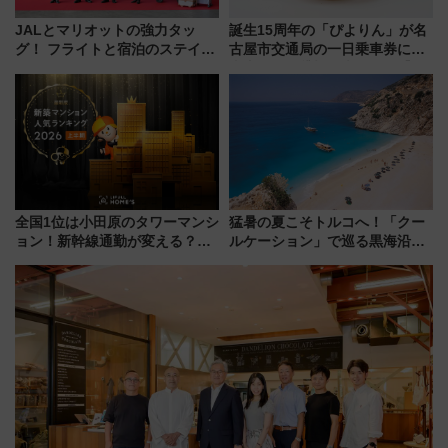
JALとマリオットの強力タッ
誕生15周年の「ぴよりん」が名
グ！ フライトと宿泊のステイタ
古屋市交通局の一日乗車券に！
スマッチでFLY ON ポイントや
東山線では貸切電車も登場【限
上級会員資格を効率よく獲得す
定1万5000枚】
る方法を解説
全国1位は小田原のタワーマンシ
猛暑の夏こそトルコへ！「クー
ョン！新幹線通勤が変える？
ルケーション」で巡る黒海沿岸
「住みたい街」の最新トレンド
やエーゲ海の避暑リゾート 関
【新築マンション人気ランキン
連検索数が前年比237％増、ナ
グ】
ショジオも認める『2026年に訪
れるべき世界の旅先』