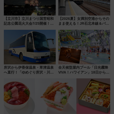
【立川市】立川まつり国営昭和
【2026夏】女満別空港からその
記念公園花火大会7/25開催！
まま使える！JR石北本線＆バス
5000発の花火が夜を彩る 今年は
乗り放題「北見・網走周遊フリ
混雑に要注意、その理由は
ーパス」でおトクに道東観光
（8/3発売）
所沢から伊香保温泉・草津温泉
全天候型屋内プール「日光霧降
へ直行！「ゆめぐり所沢・川越
VIVA！ハワイアン」18日から営
号」で群馬の温泉旅をもっと気
業開始 小さなお子様連れのフ
軽に 運行ダイヤ・運賃を解説
ァミリーから大人まで幅広い世
代が一日中楽しる夏のリゾート
を楽しんで