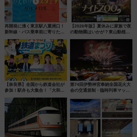
再開発に沸く東京駅八重洲口！
【2026年版】夏休みに家族で夜
新幹線・バス乗車前に寄りたい
の動物園はいかが？東山動植物
「ヤエチカ」2026年夏の「ひん
園＆のんほいパーク「ナイト
やり＆スタミナグルメ」6選【新
ZOO」開催情報
店舗も！】
【奈良県】全国から鉄道会社が
第74回伊勢神宮奉納全国花火大
参加！駅弁も大集合！「大和鉄
会の交通規制・臨時列車マッ
道まつり2026」が8月8日・9日
プ！JR東海・近鉄で快適にアク
に開催決定
セス