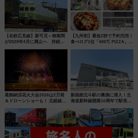
【名鉄広見線】新可児～御嵩間
【九州初】最短2秒で予約完売！
が2029年4月に廃止へ 存続協
食べログ1位「400℃ PIZZA」が
議終了で100年の歴史に幕
博多駅すぐの明治公園に8/7オー
プン。もつ鍋風など限定メニュ
ーも
葛飾納涼花火大会2026は2万発
新函館北斗駅の裏側に潜入！北
＆ドローンショーも！ 北総線を
海道新幹線開業10周年で駅長
使った穴場アクセスや臨時列
室・地下通路など公開イベン
車、観覧スポット情報と周辺観
ト 参加方法や体験内容を紹介
光まとめ（7/28開催）