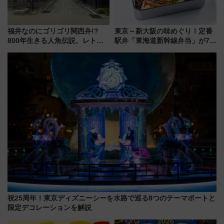
福井なのにゴリゴリ関西弁!?
東京～新大阪の味めぐり！定番
800年生きる人魚伝説、レトロ
駅弁「東海道新幹線弁当」が7月
建築の町並み「小浜西組」、町
21日にリニューアル発売
屋カフェで非日常を！週末観光
に最適な小浜の歩き方
祝25周年！東京ディズニーシーを水路で巡る8つのテーマポートと
限定デコレーションを解説