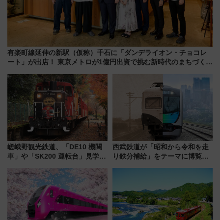
有楽町線延伸の新駅（仮称）千石に「ダンデライオン・チョコレ
ート」が出店！ 東京メトロが1億円出資で挑む新時代のまちづくり
とは？
嵯峨野観光鉄道、「DE10 機関
西武鉄道が「昭和から令和を走
車」や「SK200 運転台」見学ツ
り鉄分補給」をテーマに博覧会
アーを開催！ ラストランイベン
を実施！くすのきホールで8月
トの一環で激レア体験できちゃ
14日から 新車両「トキイロ」体
うかも 参加方法やスケジュール
験ブースも アクセスや申込方法
をご紹介
を解説