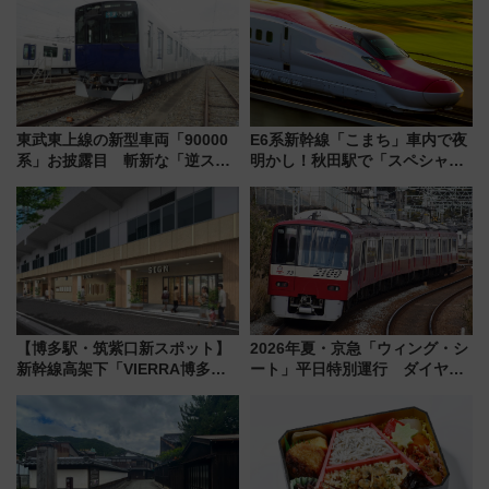
東武東上線の新型車両「90000
E6系新幹線「こまち」車内で夜
系」お披露目 斬新な「逆スラ
明かし！秋田駅で「スペシャル
ント式」の先頭形状と明るく開
ナイト」8月開催、料金や予約方
放的な車内空間に注目、デビュ
法は？
ーは9月
【博多駅・筑紫口新スポット】
2026年夏・京急「ウィング・シ
新幹線高架下「VIERRA博多テ
ート」平日特別運行 ダイヤ・
ラス」が9/18開業！九州初出店
乗車方法を解説！2階建てバスや
など注目の全6店舗 「博多活憩
三浦海岸を堪能できるお出かけ
通り」も一新
プランもご紹介