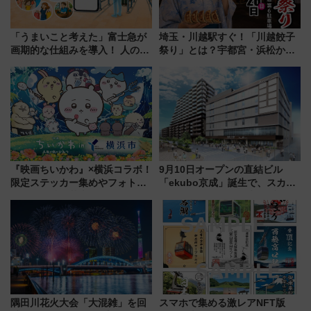
「うまいこと考えた」富士急が
埼玉・川越駅すぐ！「川越餃子
画期的な仕組みを導入！ 人のか
祭り」とは？宇都宮・浜松から
わりにスマホが並ぶ「分身く
ご当地和牛まで全国の人気餃子
ん」始動
を食べ比べ【7月25日・26日開
催】
『映画ちいかわ』×横浜コラボ！
9月10日オープンの直結ビル
限定ステッカー集めやフォトス
「ekubo京成」誕生で、スカイ
ポット、特別花火でみなとみら
ライナーも停まる巨大ハブ駅・
いを満喫しよう（花火鑑賞会応
新鎌ヶ谷はどう変わる？ 全テナ
募は7/12まで！）
ント情報も公開！
隅田川花火大会「大混雑」を回
スマホで集める激レアNFT版