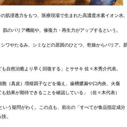
0倍の肌浸透力をもつ、医療現場で生まれた高濃度水素イオン水
と、肌のバリア機能や、修復力・再生力がアップするという。
で、シワやたるみ、シミなどの原因のひとつ、乾燥からバリア。
ども自然治癒より早く回復する」とササキ 佐々木秀介代表。
芽細胞（真皮）増殖因子などを備え、歯槽膿漏や口内炎、火傷
ても効果が期待できることを確認している」（佐々木代表）
 という疑問がわく。この点も、前出の「すべてが食品指定成分
る技。