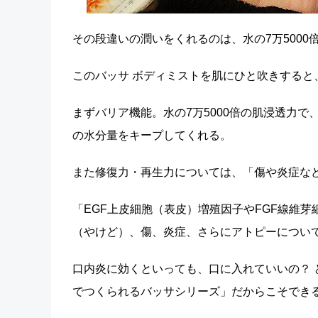
その段違いの潤いをくれるのは、水の7万500
このバッサ ボディミストを肌にひと吹きする
まずバリア機能。水の7万5000倍の肌浸透力
の水分量をキープしてくれる。
また修復力・再生力については、「傷や炎症な
「EGF上皮細胞（表皮）増殖因子やFGF線維
（やけど）、傷、炎症、さらにアトピーについ
口内炎に効くといっても、口に入れていいの？
でつくられるバッサシリーズ」だからこそでき