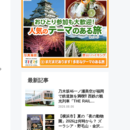
っ
最新記事
乃木坂46一ノ瀬美空が福岡
で鉄道旅を満喫⁈ 西鉄の観
光列車「THE RAIL
KITCHEN CHIKUGO」で巡
2026.08.06
る福岡･太宰府･柳川の旅！
YouTubeが公開に
【横浜市】夏の「夜の動物
園」2026は何時から？ ズ
ーラシア・野毛山・金沢の