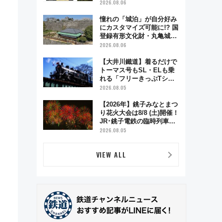
電車アクセスや見どころ、
2026.08.06
限定イベントを徹底解説！
憧れの「城泊」が自分好み
にカスタマイズ可能に!? 国
登録有形文化財・丸亀城
「延寿閣別館」にオーダー
2026.08.06
メイド型の宿泊プランが誕
生！
【大井川鐵道】着るだけで
トーマス号もSL・ELも乗
れる「フリーきっぷTシャ
ツ」8月6日より受注販売
2026.08.05
【2026年】銚子みなとまつ
り花火大会は8/8 (土)開催！
JR･銚子電鉄の臨時列車や
アクセス情報、利根川に咲
2026.08.05
く8,000発の大迫力＆屋台
を満喫
VIEW ALL