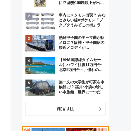
に!? 総勢100匹以上が出現
「レジェンドリサーチ」本
格謎解き・グッズ情報まと
車内にメタモン出現？ みな
め
とみらい線×ポケモン「ブ
クブクうみぞこの街」ラッ
ピング電車が運行開始に！
この夏は直通列車で横浜
熱闘甲子園のテーマ曲が駅
へ！
メロに？阪神・甲子園駅の
接近メロディが
Vaundy「かげろう」×向谷
実アレンジの特別仕様へ、
【ANA国際線タイムセー
8月5日始発から
ル】ハワイ往復11万円台･
北京5万円台～、憧れのビ
ジネスクラスも！来春の
GW旅行まで狙える激アツ
無一文の大学生が町家を水
路線まとめ（8/10まで）
族館に!? 福井･小浜の珍し
い水族館、世界に一つだけ
の塗り箸制作体験、鯖街道
の御食国など 小浜観光レポ
第2弾
VIEW ALL