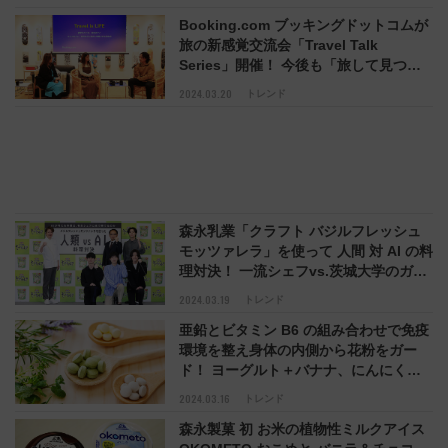
える注目度
Booking.com ブッキングドットコムが
旅の新感覚交流会「Travel Talk
Series」開催！ 今後も「旅して見つけ
る最高の自分！ Travel is LIFE」をテー
2024.03.20
トレンド
マに続くから旅好きは要チェック！
森永乳業「クラフト バジルフレッシュ
モッツァレラ」を使って 人間 対 AI の料
理対決！ 一流シェフvs.茨城大学のガチ
勝負の行方は？ 3/25 YouTube ライブ配
2024.03.19
トレンド
信で実況
亜鉛とビタミン B6 の組み合わせで免疫
環境を整え身体の内側から花粉をガー
ド！ ヨーグルト＋バナナ、にんにく＋
牡蠣、サプリメントも◎
2024.03.16
トレンド
森永製菓 初 お米の植物性ミルクアイス