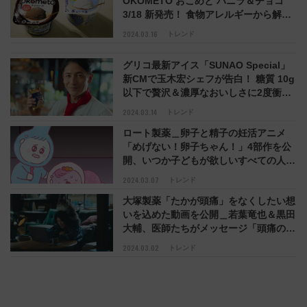
OKOMETO おこめと バニラ＆チョコ
3/18 新発売！ 食物アレルギーから解
放、心 身体 環境にやさしいお米のアイ
2024.03.16
トレンド
スでみんないっしょにおいしくハッピー
に！
グリコ最新アイス「SUNAO Special」
新CMで玉木宏シェフが告白！ 糖質 10g
以下で贅沢＆濃厚なおいしさに2度衝撃
「しっかりとした甘さ、より一層バニラ
2024.03.14
トレンド
アイスのおいしさを楽しめる」
ロート製薬＿卵子と精子の妊活アニメ
「めげない！卵子ちゃん！」4部作を公
開、いつか子どもが欲しいすべての人へ
＿妊活白書2023 調査結果も公開
2024.03.07
トレンド
大塚製薬「たかが頭痛」をなくしたい想
いを込めた動画を公開＿若葉竜也＆黒田
大輔、医師たちがメッセージ「頭痛の悩
み.jp」もチェック
2024.03.02
トレンド