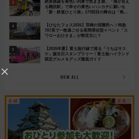
絶景路線を黄色い列車で気まま旅、「海が見え
る難読駅」で幸せの黄色いハンカチに願いを
「新・鉄道ひとり旅」279回目の舞台は「島原
鉄道」
【ひなたフェス2026】宮崎の宿難民へ！特急
787系で一晩過ごせる夜間滞在型イベント「ス
ワローおひさま」が救世主に？
【2026年夏】富士急行線で巡る「うちはサス
ケ」誕生日スタンプラリー！富士急ハイランド
限定グルメ＆グッズ徹底ガイド
VIEW ALL