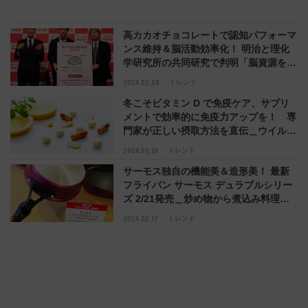
高カカオチョコレートで認知パフォーマ
ンス維持＆脳活動効率化！ 明治と理化
学研究所の共同研究で判明「脳資源をう
まく抑えながら疲れにくい状態をキープ
2024.02.28
トレンド
できる」
冬こそビタミン D で免疫ケア、サプリ
メントで効率的に免疫力アップを！ 専
門家が正しい摂取方法を直伝＿ウイルス
や細菌に対抗する免疫機能を促進するビ
2024.02.19
トレンド
タミン D のチカラとは
サーモス独自の機能美＆造形美！ 最新
フライパン サーモス デュラブルシリー
ズ 2/21発売＿炒め物から煮込み料理ま
で使える深型形状、より持ちやすく手入
2024.02.17
トレンド
れしやすい取っ手にアップデート