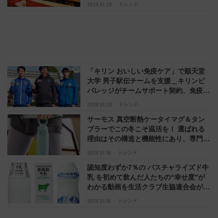
しながら追い込みアフターバーン効果を
2024.01.29
トレンド
最大化、好きな時間で予約し楽しくみん
なで挑む1時間のリアル
「キリン おいしい免疫ケア」で順天堂
大学 男子駅伝チームを支援＿キリンビ
バレッジがチームサポート契約、免疫ケ
ア講義＆レクチャーや健康管理アドバイ
2024.01.23
トレンド
スも展開
サーモス 真空断熱ケータイマグ＆タン
ブラーでこの冬こそ温活を！ 選ばれる
理由はその構造と機能性にあり、専門医
も「冬は温かい飲みものをこまめに飲む
2024.01.18
トレンド
ことが大切」
認知度わずか7％の パスチャライズド牛
乳 を初めて飲んだ人たちの“幸せ度”が
わかる動画を生活クラブ生協連合会が公
開、新鮮で安心の Another Milk の衝撃
2024.01.16
トレンド
＿新規WEB加入限定「無料おためし3品
プレゼント」も注目！