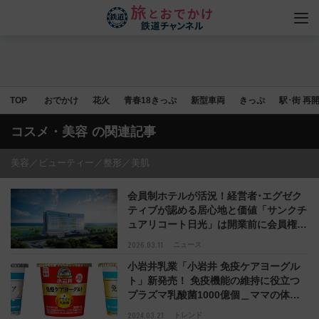
TOP
おでかけ
花火
青春18きっぷ
新型車両
きっぷ
駅･街 再
コスメ・美容
の関連記事
美容／ビューティー／整形／美肌
会員制ホテルが活況！経営者･エグゼク
ティブが認める居心地と価値「サンクチ
ュアリコート日光」は開業前に会員権完
売、淡路島･金沢は建設中
2026.03.11
ニュース
小岩井乳業「小岩井 免疫ケアヨーグル
ト」新発売！ 免疫機能の維持に役立つ
プラズマ乳酸菌1000億個＿ママの体調
管理に関する最新の意識調査結果からみ
2024.03.21
トレンド