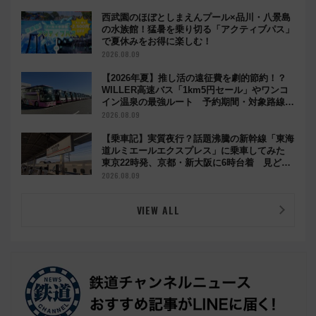
西武園のほぼとしまえんプール×品川・八景島
の水族館！猛暑を乗り切る「アクティブパス」
で夏休みをお得に楽しむ！
2026.08.09
【2026年夏】推し活の遠征費を劇的節約！？
WILLER高速バス「1km5円セール」やワンコ
イン温泉の最強ルート 予約期間・対象路線ま
とめ
2026.08.09
【乗車記】実質夜行？話題沸騰の新幹線「東海
道ルミエールエクスプレス」に乗車してみた
東京22時発、京都・新大阪に6時台着 見どこ
ろは岐阜羽島の素晴らし過ぎる朝
2026.08.09
VIEW ALL