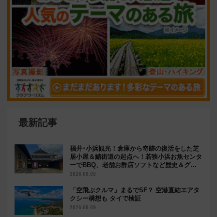
最新記事
福井･小浜観光！倉庫から奇跡の復活をした芝
居小屋＆鯖街道の起点へ！若狭小浜お魚センタ
ーでBBQ、老舗お酢店ソフトなど歴史＆グル
メ散歩
2026.08.09
「空飛ぶクルマ」まるでSF？ 空港直結エアタ
クシー構想も タイで検証
2026.08.09