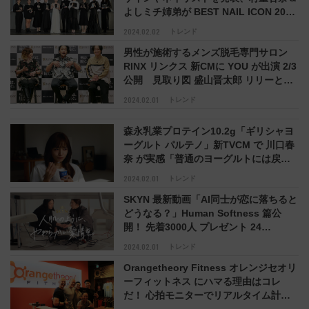
よしミチ姉弟が BEST NAIL ICON 2024
に！ 気になる最新3大ネイルトレンドも
2024.02.02
トレンド
ここでチェック
男性が施術するメンズ脱毛専門サロン
RINX リンクス 新CMに YOU が出演 2/3
公開 見取り図 盛山晋太郎 リリーとい
っしょに「2023脱◯◯」を宣言！ 「男
2024.02.01
トレンド
は、脱ぐ。Men for Men」
森永乳業プロテイン10.2g「ギリシャヨ
ーグルト パルテノ」新TVCM で 川口春
奈 が実感「普通のヨーグルトには戻れ
ない」ヨーグルト成分を3倍濃縮、濃密
2024.02.01
トレンド
食感と濃厚クリーミーなおいしさ、プロ
SKYN 最新動画「AI同士が恋に落ちると
テイン10.2g 含有
どうなる？」Human Softness 篇公
開！ 先着3000人 プレゼント 24
Valentine Campaign も注目
2024.02.01
トレンド
Orangetheory Fitness オレンジセオリ
ーフィットネス にハマる理由はコレ
だ！ 心拍モニターでリアルタイム計測