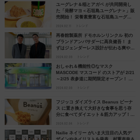
ユーグレナ＆稲とアガベ が共同開発し
た「発酵マヨ＜石垣島ユーグレナ＞」販
売開始！ 栄養素豊富な石垣島ユーグレ
ナ50億個 配合、酒粕が主原料でカロリ
2024.02.11
トレンド
ーは通常マヨネーズの半分という画期的
再春館製薬所 ドモホルンリンクル 初の
マヨ系の誕生
ブランドアンバサダーに高良健吾！ ま
ずはジェンダーレス設計が伝わる爽やか
な CMナレーションから「漢方発想がベ
2024.02.09
トレンド
ースの再春館製薬所に共感できる」
おしゃれ＆機能性◎なマスク
MASCODE マスコード のストアが 2/21
～2/25 表参道に期間限定オープン！ お
うちに眠る新品マスクを回収し
2024.02.09
トレンド
MASCODE と交換、限定6種類を300円
で購入できるチャンスも
フジッコ ダイズライス Beanus ビーナ
ス に置き換えて大好きな食事を思う存
分に食べてダイエット＆筋力アップ！
超低糖質＋高タンパク質な大豆ライスを
2024.02.04
トレンド
使った管理栄養士推奨メニューをここで
Nailie ネイリー がいま大注目の人気デ
チェック
ザインやネイリストを発表、村重杏奈＆