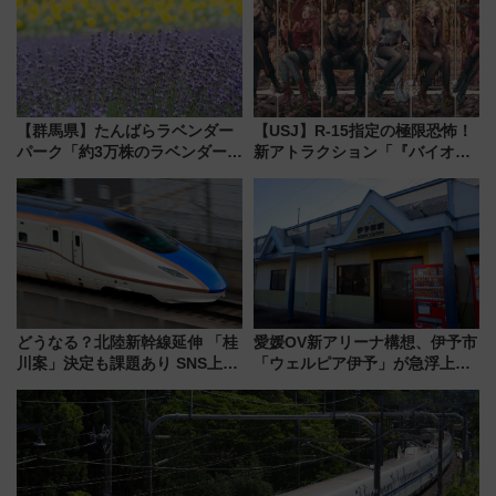
(40×30×20cm)おさらい
【群馬県】たんばらラベンダー
【USJ】R-15指定の極限恐怖！
パーク「約3万株のラベンダー」
新アトラクション「『バイオハ
が見頃！新幹線＆無料送迎バス
ザード レクイエム』 ザ・ダイ
で都心から約1時間半で夏の絶景
ブ」今秋登場 ―予測不能の恐
を！
怖に泣き叫べ―
どうなる？北陸新幹線延伸 「桂
愛媛OV新アリーナ構想、伊予市
川案」決定も課題あり SNS上の
「ウェルピア伊予」が急浮上！
声は
サイボウズ青野社長の参加表明
で探る鉄道アクセスの未来