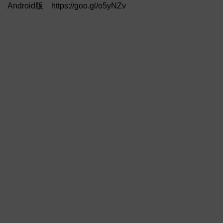
Android版 https://goo.gl/o5yNZv