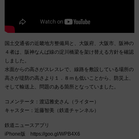
国土交通省の近畿地方整備局と、大阪府、大阪市、阪神の
４者は、阪神なんば線の淀川橋梁を架け替える方針を確認
しました。
水面からの高さがスレスレで、線路を敷設している場所の
高さが堤防の高さより１．８ｍも低いことから、防災上、
そして輸送上、問題のある箇所となっていました。
コメンテータ：渡辺雅史さん（ライター）
キャスター：近藤智美（鉄道チャンネル）
鉄道ニュースアプリ
iPhone版 https://goo.gl/WPB4X6