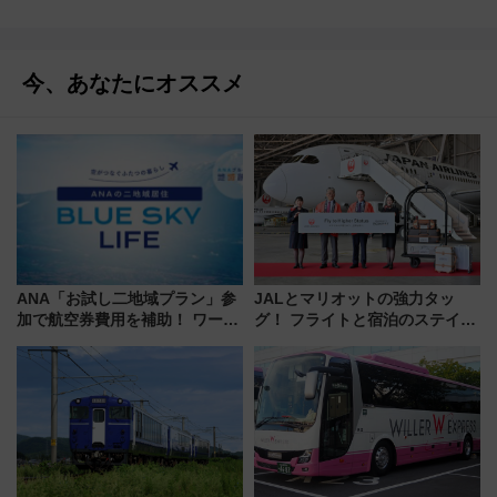
今、あなたにオススメ
ANA「お試し二地域プラン」参
JALとマリオットの強力タッ
加で航空券費用を補助！ ワーケ
グ！ フライトと宿泊のステイタ
ーションや週末移住に最適な自
スマッチでFLY ON ポイントや
治体は？ 2026年は対象のエリア
上級会員資格を効率よく獲得す
が拡大！
る方法を解説