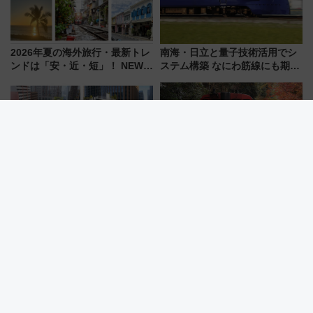
2026年夏の海外旅行・最新トレ
南海・日立と量子技術活用でシ
ンドは「安・近・短」！ NEWT
ステム構築 なにわ筋線にも期待
調査から読み解く、最新の人気
乗務員・車両計画作業を短縮へ
渡航先TOP5とは？ 円安時代の
旅行術
博多駅前にオアシス誕生！ 8/7
嵯峨野観光鉄道、「DE10 機関
開園「明治公園」九州初サウナ
車」や「SK200 運転台」見学ツ
TOTOPAや日本一のピザなど絶
アーを開催！ ラストランイベン
品グルメ登場で駅前の過ごし方
トの一環で激レア体験できちゃ
はどう変わる？
うかも 参加方法やスケジュール
をご紹介