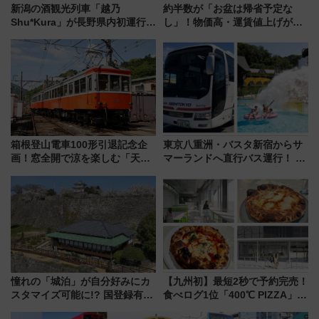
新潟の酒観光列車「越乃
約半数が「お盆は帰省予定な
Shu*Kura」が長野県内初運行！
し」！物価高・運賃値上げが財
地酒と食を味わう信州プレDC特
布を直撃、往復1万円以内なら帰
別企画
りたいけど……【WILLER お盆
帰省動向調査】
箱根登山電車100形引退記念企
東京八重洲・バスタ新宿からサ
画！窓全開で涼を楽しむ「天然
マーランドへ直行バス運行！ お
クーラー体験号」と限定鉄コレ
トクな1Dayパスで夏のプールと
発売
推し活を楽しもう！（2026年
8/1～31）
憧れの「城泊」が自分好みにカ
【九州初】最短2秒で予約完売！
スタマイズ可能に!? 国登録有形
食べログ1位「400℃ PIZZA」が
文化財・丸亀城「延寿閣別館」
博多駅すぐの明治公園に8/7オー