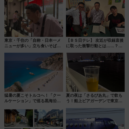
東京・千住の「自称・日本一メ
【ＢＳ日テレ】 友近が収録直後
ニューが多い」立ち食いそば屋
に取った衝撃行動とは……？
とは？ ＢＳ日テレ『ドランク塚
『友近・礼二の妄想トレイン』
地のふらっと立ち食いそば』
で極上の夏祭り鉄道旅を放送
7/27夜10時～放送
猛暑の夏こそトルコへ！「クー
夏の夜は「さるびあ丸」で飲も
ルケーション」で巡る黒海沿岸
う！船上ビアガーデンで東京湾
やエーゲ海の避暑リゾート 関
の夜景を眺めながら軽く一
連検索数が前年比237％増、ナ
杯……工場直送生ビールや島グ
ショジオも認める『2026年に訪
ルメが美味い
れるべき世界の旅先』