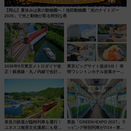
【岡山】夏休みは夜の動物園へ！池田動物園「光のナイトズー
2026」で光と動物が彩る特別な夜
2026年9月東京メトロダイヤ改
東京ビッグサイト徒歩3分！ 有
正！銀座線・丸ノ内線で合計
明ワシントンホテル改装オープ
212本の大増発、混雑緩和に期
ン直前「ゆりかもめ運転台付き
待
客室」や海鮮丼が人気の朝食ビ
ュッフェを現地レポ
長良川鉄道が臨時列車を運行！
東急「GREEN×EXPO 2027」ラ
ユネスコ無形文化遺産にも登録
ッピング特別列車が7/14～東