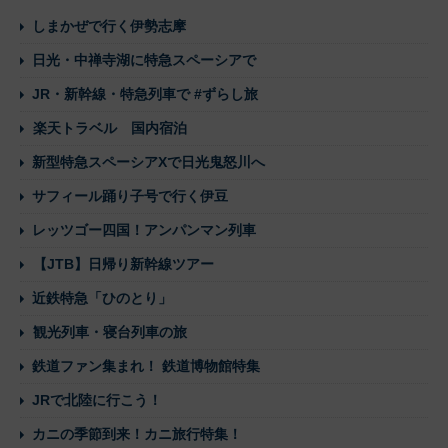
しまかぜで行く伊勢志摩
日光・中禅寺湖に特急スペーシアで
JR・新幹線・特急列車で #ずらし旅
楽天トラベル 国内宿泊
新型特急スペーシアXで日光鬼怒川へ
サフィール踊り子号で行く伊豆
レッツゴー四国！アンパンマン列車
【JTB】日帰り新幹線ツアー
近鉄特急「ひのとり」
観光列車・寝台列車の旅
鉄道ファン集まれ！ 鉄道博物館特集
JRで北陸に行こう！
カニの季節到来！カニ旅行特集！