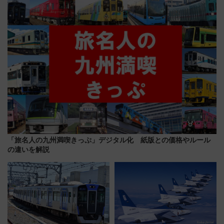
にオーダーメイド型の宿泊プラ
プン。もつ鍋風など限定メニュ
ンが誕生！
ーも
「旅名人の九州満喫きっぷ」デジタル化 紙版との価格やルール
の違いを解説