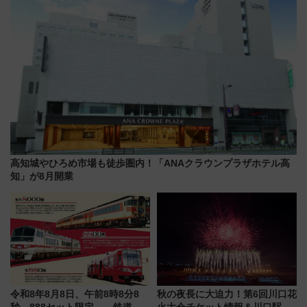
高知城やひろめ市場も徒歩圏内！「ANAクラウンプラザホテル高
知」が8月開業
令和8年8月8日、午前8時8分8
秋の夜長に大迫力！第6回川口花
秒、888セット限定……鉄道各
火大会チケット情報＆川口駅か