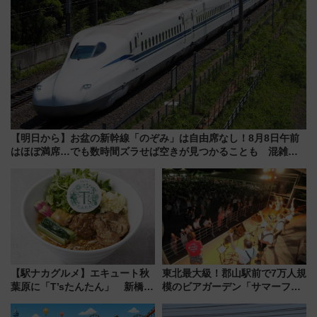
【明日から】お盆の新幹線「のぞみ」は自由席なし！8月8日午前
はほぼ満席…でも数時間ズラせば空きが見つかることも 混雑避
ける「空席」探しのコツ
【駅ナカグルメ】エキュート秋
東北最大級！郡山駅前で7万人規
葉原に「T’sたんたん」 新橋に
模のビアガーデン「サマーフェ
551蓬莱のDNAを継ぐ「東京豚
スタ IN KORIYAMA 2026」
饅」、オムライス専門店「肉と
7/24-26開催！ 有料席はJRE