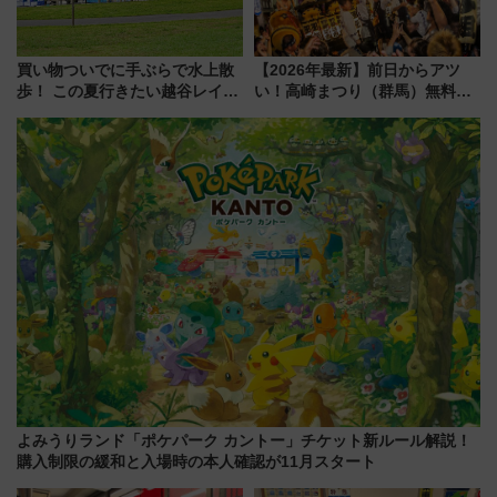
買い物ついでに手ぶらで水上散
【2026年最新】前日からアツ
歩！ この夏行きたい越谷レイク
い！高崎まつり（群馬）無料観
タウンの新たな水辺の憩いエリ
覧エリアから初開催100人みこ
ア「LAKESIDE PARK」（埼玉
しまで
県越谷市）
よみうりランド「ポケパーク カントー」チケット新ルール解説！
購入制限の緩和と入場時の本人確認が11月スタート