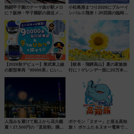
熱闘甲子園のテーマ曲が駅メロ
小松島港まつり2026にブルーイ
に？阪神・甲子園駅の接近メロ
ンパルス飛来！JR四国の臨時ダ
ディがVaundy「かげろう」×向
イヤや駐車場予約を徹底解説
谷実アレンジの特別仕様へ、8月
5日始発から
【2026秋デビュー】東武東上線
【岐阜・飛騨高山】夏の家族旅
の新型車両「90000系」にいち
行に！ゲレンデ一面に20万本の
早く乗れる！ 8/11開催の小学生
ひまわりが咲き誇る「アルコピ
向け先行試乗会でキッズアンバ
アひまわり園」開園
サダーになろう
人混みを避けて船上から花火鑑
ポケモン「ヌオー」と巡る高知
賞！27,500円の「直前割」隅田
旅！ ポケふた＆ヌオー電車で楽
川花火クルーズはデパ地下グル
しむ鉄道スタンプラリーで土佐