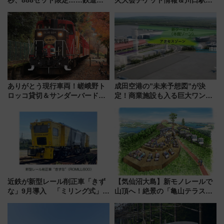
社の「8・8・8」な記念きっぷ
らのアクセスガイド
たち
ありがとう現行車両！嵯峨野ト
成田空港の”未来予想図”が決
ロッコ貸切＆サンダーバードレ
定！商業施設も入る巨大ワンタ
ストランで語り合う秋の京都
ーミナル、京成の高架新駅整備
斉藤雪乃＆福原トシヒロと行
で新型特急が品川･羽田とを結
く！9月13日「京都の鉄道満喫
ぶ！ JR空港駅は2面3線化！
ツアー」開催
近鉄が新型レール削正車「きず
【気仙沼大島】新モノレールで
な」9月導入 「ミリング式」採
山頂へ！絶景の「亀山テラス
用でメンテナンス作業を効率
360°」が7月19日オープン、休
化！安全性や乗り心地の向上に
暇村のお得な日帰りプランも登
貢献するだけでなく、全線区で
場