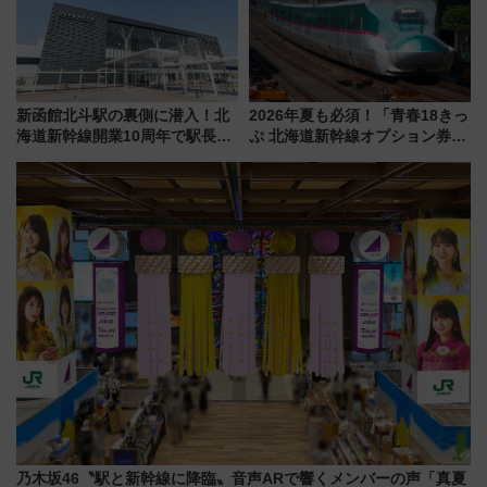
活躍するための仕組みも
新函館北斗駅の裏側に潜入！北
2026年夏も必須！「青春18きっ
海道新幹線開業10周年で駅長
ぷ 北海道新幹線オプション券」
室・地下通路など公開イベン
自動改札対応ルールと途中下車
ト 参加方法や体験内容を紹介
の罠
乃木坂46〝駅と新幹線に降臨〟音声ARで響くメンバーの声「真夏