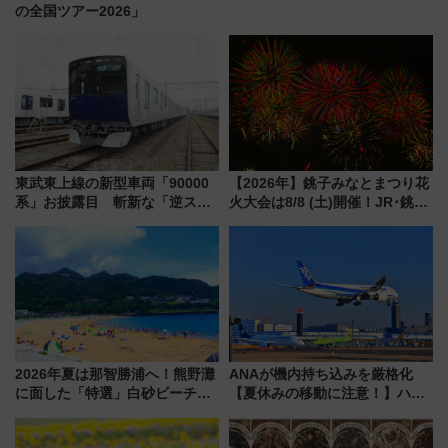
の全国ツアー2026」
東武東上線の新型車両「90000
【2026年】銚子みなとまつり花
系」お披露目 斬新な「逆スラ
火大会は8/8 (土)開催！JR･銚子
ント式」の先頭形状と明るく開
電鉄の臨時列車やアクセス情
放的な車内空間に注目、デビュ
報、利根川に咲く8,000発の大迫
ーは9月
力＆屋台を満喫
2026年夏は那智勝浦へ！熊野灘
ANAが機内持ち込みを厳格化
に面した「特選」白砂ビーチは
【夏休みの移動に注意！】ハン
必見 「第17回那智勝浦町花火大
ドバッグやPCケースも対象の
会」は8月11日開催！
「身の回り品」新サイズ制限