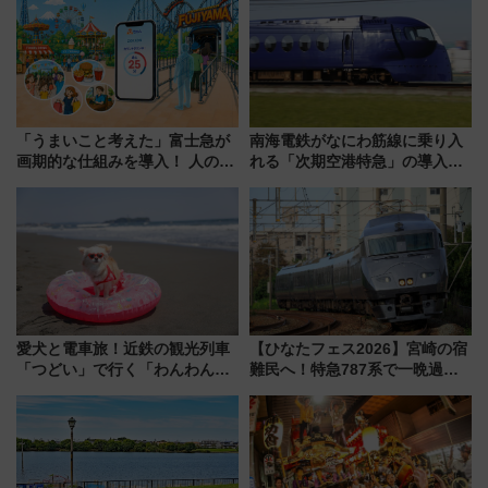
たまご」新グルメ続々登場！
MALLで予約可能
【2026年8月】
「うまいこと考えた」富士急が
南海電鉄がなにわ筋線に乗り入
画期的な仕組みを導入！ 人のか
れる「次期空港特急」の導入を
わりにスマホが並ぶ「分身く
決定！ピニンファリーナによる
ん」始動
日本初の鉄道デザイン
愛犬と電車旅！近鉄の観光列車
【ひなたフェス2026】宮崎の宿
「つどい」で行く「わんわん列
難民へ！特急787系で一晩過ご
車」第5弾！海辺のBBQも楽し
せる夜間滞在型イベント「スワ
める日帰りツアー
ローおひさま」が救世主に？