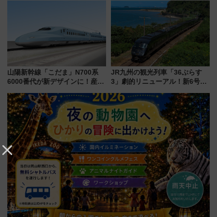
メも持ち込みOK
路の絶景と絶品グルメを満喫！
（7月18日スタート）
山陽新幹線「こだま」N700系
JR九州の観光列車「36ぷらす
6000番代が新デザインに！産学
3」劇的リニューアル！新6号車
連携で描く瀬戸内の波模様 運
“1〜2名用グリーン個室”と曜日
用は今冬から
別 “プレミアムランチ”導入･ル
ートや価格など解説