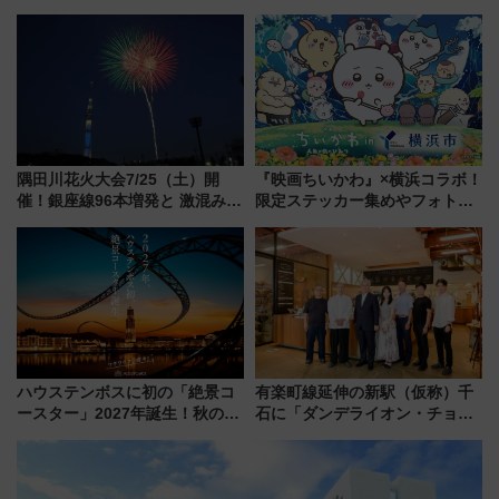
された「郡上おどり」楽しむ人
横・田園都市・目黒線でデビュ
に 乗車には予約が必要
ー！ 注目の編成やデザインまと
め
隅田川花火大会7/25（土）開
『映画ちいかわ』×横浜コラボ！
催！銀座線96本増発と 激混みの
限定ステッカー集めやフォトス
「浅草駅」を回避する最寄り駅･
ポット、特別花火でみなとみら
アクセス攻略法、2万発の花火が
いを満喫しよう（花火鑑賞会応
都心の夜に！
募は7/12まで！）
ハウステンボスに初の「絶景コ
有楽町線延伸の新駅（仮称）千
ースター」2027年誕生！秋の
石に「ダンデライオン・チョコ
「すんごいハロウィン」見どこ
レート」が出店！ 東京メトロが
ろも一挙紹介
1億円出資で挑む新時代のまちづ
くりとは？