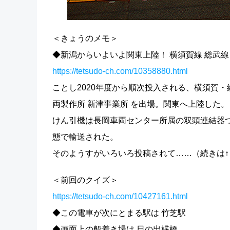
＜きょうのメモ＞
◆新潟からいよいよ関東上陸！ 横須賀線 総武線 E2
https://tetsudo-ch.com/10358880.html
ことし2020年度から順次投入される、横須賀・総
両製作所 新津事業所 を出場。関東へ上陸した。
けん引機は長岡車両センター所属の双頭連結器つき
態で輸送された。
そのようすがいろいろ投稿されて……（続きは↑
＜前回のクイズ＞
https://tetsudo-ch.com/10427161.html
◆この電車が次にとまる駅は 竹芝駅
◆画面上の船着き場は 日の出桟橋