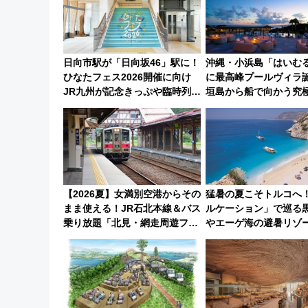
日向市駅が「日向坂46」駅に！
沖縄・小浜島「はいむ
ひなたフェス2026開催に向け
に最高峰プールヴィラ誕
JR九州が記念きっぷや臨時列車
垣島から船で向かう究
で全力応援 夜行列車「ドリー
美旅「何もしない贅沢
ムおひさま号」も走る
してみない？
【2026夏】女満別空港からその
猛暑の夏こそトルコへ
まま使える！JR石北本線＆バス
ルケーション」で巡る
乗り放題「北見・網走周遊フリ
やエーゲ海の避暑リゾ
ーパス」でおトクに道東観光
連検索数が前年比237
（8/3発売）
ショジオも認める『20
れるべき世界の旅先』