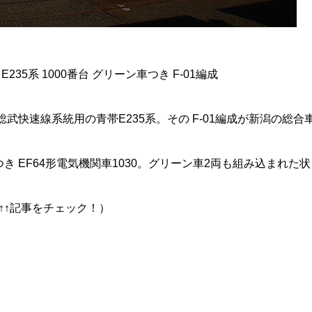
35系 1000番台 グリーン車つき F-01編成
武快速線系統用の青帯E235系。その F-01編成が新潟の総合
 EF64形電気機関車1030。グリーン車2両も組み込まれた状
↑↑記事をチェック！）