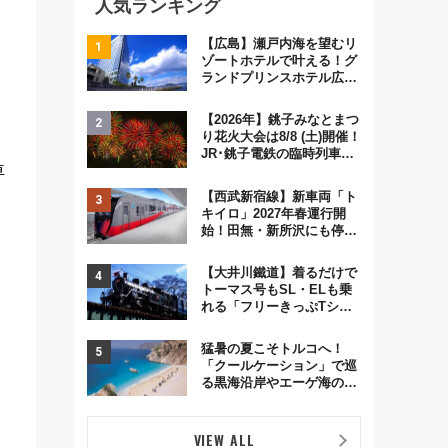
人気ランキング
【広島】瀬戸内海を望むリ
ゾートホテルで叶える！グ
ランドプリンスホテル広島
のフォトウエディング＆カ
ジュアルパーティープラン
【2026年】銚子みなとまつ
り花火大会は8/8 (土)開催！
JR･銚子電鉄の臨時列車や
車
アクセス情報、利根川に咲
く8,000発の大迫力＆屋台
【西武新宿線】新車両「ト
を満喫
キイロ」2027年春運行開
始！田無・新所沢にも停
車 2028年春には「第2
弾」も
【大井川鐵道】着るだけで
トーマス号もSL・ELも乗
れる「フリーきっぷTシャ
ツ」8月6日より受注販売
猛暑の夏こそトルコへ！
「クールケーション」で巡
る黒海沿岸やエーゲ海の避
暑リゾート 関連検索数が
前年比237％増、ナショジ
オも認める『2026年に訪れ
VIEW ALL