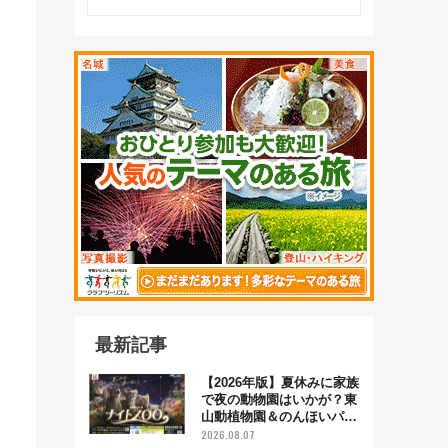
るべき世界の旅先』
最新記事
【2026年版】夏休みに家族
で夜の動物園はいかが？東
山動植物園＆のんほいパー
ク「ナイトZOO」開催情報
2026.08.07