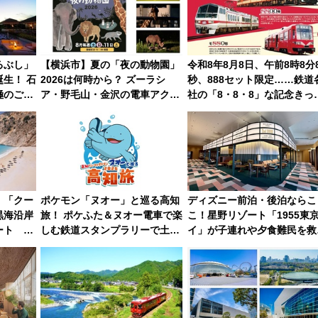
るぶし」
【横浜市】夏の「夜の動物園」
令和8年8月8日、午前8時8分
生！ 石
2026は何時から？ ズーラシ
秒、888セット限定……鉄道
極のご褒
ア・野毛山・金沢の電車アクセ
社の「8・8・8」な記念きっ
」を体験
スや見どころ、限定イベントを
たち
徹底解説！
！「クー
ポケモン「ヌオー」と巡る高知
ディズニー前泊・後泊ならこ
黒海沿岸
旅！ ポケふた＆ヌオー電車で楽
こ！星野リゾート「1955東
ート 関
しむ鉄道スタンプラリーで土佐
イ」が子連れや夕食難民を救
％増、ナ
路の絶景と絶品グルメを満喫！
5つの理由 無料バス＆24時間
26年に訪
（7月18日スタート）
ービスで混雑回避