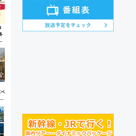
8
各
ぷ
京ベ
う
サ