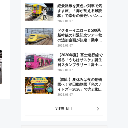
絶景路線を黄色い列車で気
まま旅、「海が見える難読
駅」で幸せの黄色いハンカ
チに願いを 「新・鉄道ひ
2026.08.07
とり旅」279回目の舞台は
「島原鉄道」
ドクターイエロー＆500系
新幹線の引退記念ツアー秋
の追加企画が決定！乗車体
験やグッズ・ホテル情報ま
2026.08.07
とめ
【2026年夏】富士急行線で
巡る「うちはサスケ」誕生
日スタンプラリー！富士急
ハイランド限定グルメ＆グ
2026.08.07
ッズ徹底ガイド
【岡山】夏休みは夜の動物
園へ！池田動物園「光のナ
イトズー2026」で光と動物
が彩る特別な夜
2026.08.07
VIEW ALL