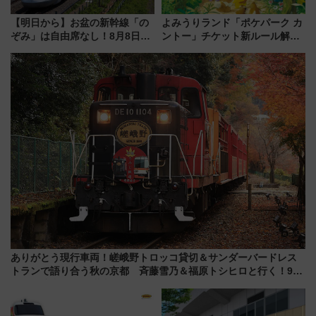
【明日から】お盆の新幹線「の
よみうりランド「ポケパーク カ
ぞみ」は自由席なし！8月8日午
ントー」チケット新ルール解
前はほぼ満席…でも数時間ズラ
説！購入制限の緩和と入場時の
せば空きが見つかることも 混
本人確認が11月スタート
雑避ける「空席」探しのコツ
ありがとう現行車両！嵯峨野トロッコ貸切＆サンダーバードレス
トランで語り合う秋の京都 斉藤雪乃＆福原トシヒロと行く！9月
13日「京都の鉄道満喫ツアー」開催