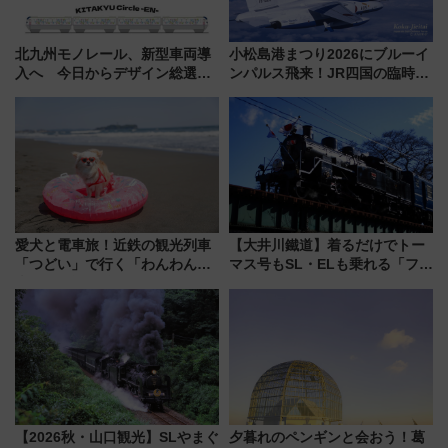
北九州モノレール、新型車両導
小松島港まつり2026にブルーイ
入へ 今日からデザイン総選挙
ンパルス飛来！JR四国の臨時ダ
始まる
イヤや駐車場予約を徹底解説
愛犬と電車旅！近鉄の観光列車
【大井川鐵道】着るだけでトー
「つどい」で行く「わんわん列
マス号もSL・ELも乗れる「フリ
車」第5弾！海辺のBBQも楽し
ーきっぷTシャツ」8月6日より
める日帰りツアー
受注販売
【2026秋・山口観光】SLやまぐ
夕暮れのペンギンと会おう！葛