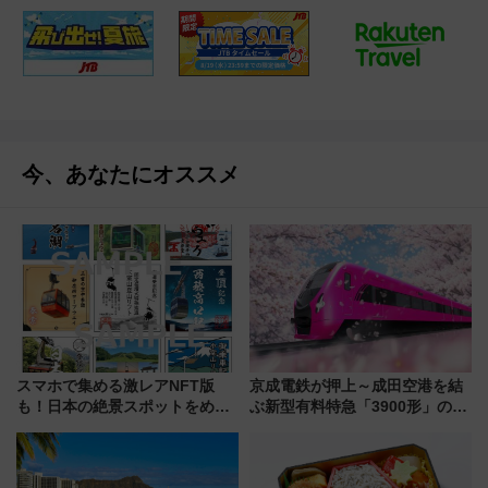
今、あなたにオススメ
スマホで集める激レアNFT版
京成電鉄が押上～成田空港を結
も！日本の絶景スポットをめぐ
ぶ新型有料特急「3900形」のコ
って集める「索道印(さくどうい
ンセプト・デザイン公開 愛称
ん)」企画がスタート
募集も実施