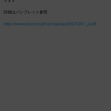
ります
詳細はパンフレット参照
https://www.jreast.co.jp/hachioji/aas/20170207_a.pdf