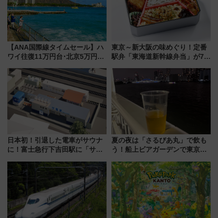
【ANA国際線タイムセール】ハ
東京～新大阪の味めぐり！定番
ワイ往復11万円台･北京5万円台
駅弁「東海道新幹線弁当」が7月
～、憧れのビジネスクラスも！
21日にリニューアル発売
来春のGW旅行まで狙える激ア
ツ路線まとめ（8/10まで）
日本初！引退した電車がサウナ
夏の夜は「さるびあ丸」で飲も
に！富士急行下吉田駅に「サ電
う！船上ビアガーデンで東京湾
（SADEN）」2026年12月開
の夜景を眺めながら軽く一
業 行き交う電車の音や振動を
杯……工場直送生ビールや島グ
感じながら「ととのう」新感覚
ルメが美味い