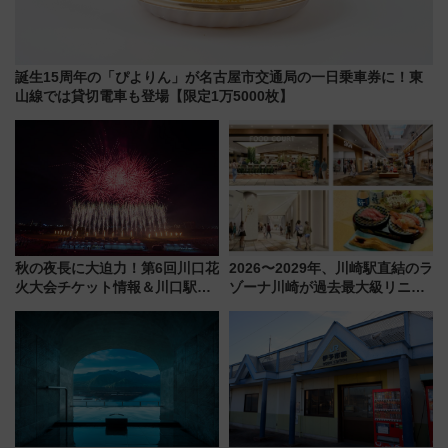
誕生15周年の「ぴよりん」が名古屋市交通局の一日乗車券に！東
山線では貸切電車も登場【限定1万5000枚】
秋の夜長に大迫力！第6回川口花
2026〜2029年、川崎駅直結のラ
火大会チケット情報＆川口駅か
ゾーナ川崎が過去最大級リニュ
らのアクセスガイド
ーアル！ フードコート拡大など
「いつから何が変わるか」徹底
解説！