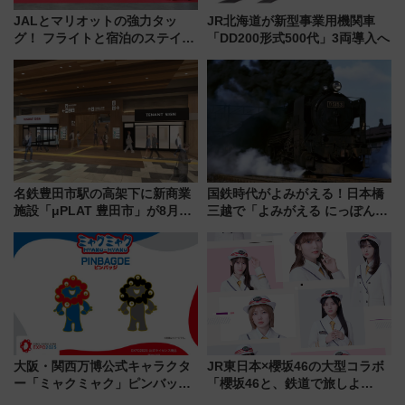
JALとマリオットの強力タッ
JR北海道が新型事業用機関車
グ！ フライトと宿泊のステイタ
「DD200形式500代」3両導入へ
スマッチでFLY ON ポイントや
上級会員資格を効率よく獲得す
る方法を解説
名鉄豊田市駅の高架下に新商業
国鉄時代がよみがえる！日本橋
施設「μPLAT 豊田市」が8月26
三越で「よみがえる にっぽんの
日開業！全8店舗が出店し街の新
鉄道展」7/22-8/3開催、広田尚
たな玄関口へ
敬の名作写真も、駅弁フェスも
同時開催！
大阪・関西万博公式キャラクタ
JR東日本×櫻坂46の大型コラボ
ー「ミャクミャク」ピンバッジ
「櫻坂46と、鉄道で旅しよ
新登場！関西の駅構内などで7月
う。」が7月20日より始動！新