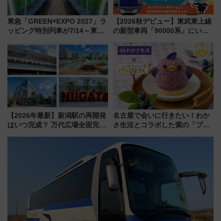
東急「GREEN×EXPO 2027」ラ
【2026秋デビュー】東武東上線
ッピング特別列車が7/14～東
の新型車両「90000系」にいち
横・田園都市・目黒線でデビュ
早く乗れる！ 8/11開催の小学生
ー！ 注目の編成やデザインまと
向け先行試乗会でキッズアンバ
め
サダーになろう
【2026年最新】新潟駅の再開発
名古屋で会いに行きたい！わか
はいつ完成？ 万代広場全面完成
さ生活とコラボした紫の「ブル
から「にいがた2キロ」・古町再
ーベリーぴよりん」期間限定販
開発、バスタ新潟構想まで徹底
売
解説！