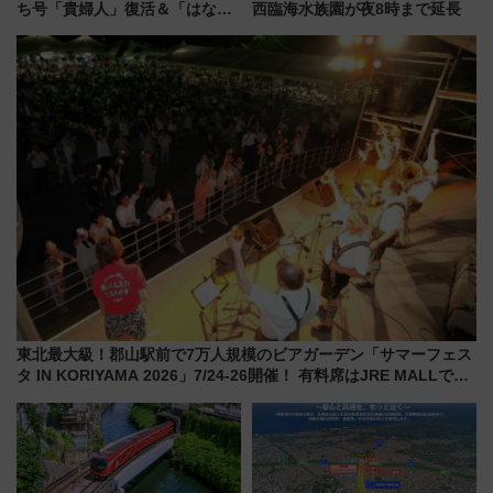
ち号「貴婦人」復活＆「はなあ
西臨海水族園が夜8時まで延長
かり」初走行区間も！山口DCの
注目観光列車まとめ きっぷの取
り方は？
東北最大級！郡山駅前で7万人規模のビアガーデン「サマーフェス
タ IN KORIYAMA 2026」7/24-26開催！ 有料席はJRE MALLで予
約可能