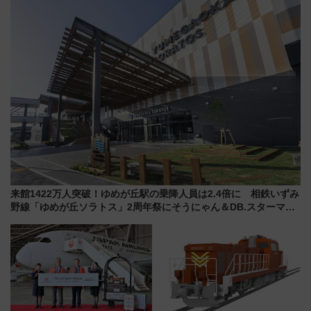
用は今冬から
を食べ比べ【7月25日・26日開
催】
来館1422万人突破！ゆめが丘駅の乗降人員は2.4倍に 相鉄いずみ
野線「ゆめが丘ソラトス」2周年祭にそうにゃん＆DB.スターマン
が登場