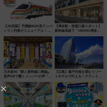
【JR四国】予讃線8000系アンパ
【博多駅・筑紫口新スポット】
ンマン列車がリニューアル！内
新幹線高架下「VIERRA博多テ
外装デザイン公開 デビューは
ラス」が9/18開業！九州初出店
今年12月
など注目の全6店舗 「博多活憩
通り」も一新
乃木坂46〝駅と新幹線に降臨〟
【広島】瀬戸内海を望むリゾー
音声ARで響くメンバーの声「真
トホテルで叶える！グランドプ
夏の全国ツアー2026」
リンスホテル広島のフォトウエ
ディング＆カジュアルパーティ
ープラン