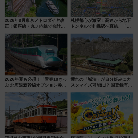
2026年9月東京メトロダイヤ改
札幌都心が激変！高速から地下
正！銀座線・丸ノ内線で合計
トンネルで札幌駅へ直結、「創
212本の大増発、混雑緩和に期
成川通都心アクセス道路」が7月
待
から本格着工、延長4.8km整備
事業の全貌
2026年夏も必須！「青春18きっ
憧れの「城泊」が自分好みにカ
ぷ 北海道新幹線オプション券」
スタマイズ可能に!? 国登録有形
自動改札対応ルールと途中下車
文化財・丸亀城「延寿閣別館」
の罠
にオーダーメイド型の宿泊プラ
ンが誕生！
箱根登山電車100形引退記念企
横須賀・ソレイユの丘で10万本