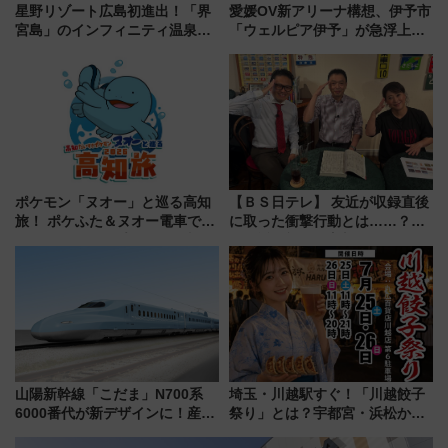
星野リゾート広島初進出！「界
愛媛OV新アリーナ構想、伊予市
宮島」のインフィニティ温泉と
「ウェルピア伊予」が急浮上！
古式サウナ「石風呂」を大解剖
サイボウズ青野社長の参加表明
宿泊料金・アクセスは？（2026
で探る鉄道アクセスの未来
年7月23日開業）
ポケモン「ヌオー」と巡る高知
【ＢＳ日テレ】 友近が収録直後
旅！ ポケふた＆ヌオー電車で楽
に取った衝撃行動とは……？
しむ鉄道スタンプラリーで土佐
『友近・礼二の妄想トレイン』
路の絶景と絶品グルメを満喫！
で極上の夏祭り鉄道旅を放送
（7月18日スタート）
山陽新幹線「こだま」N700系
埼玉・川越駅すぐ！「川越餃子
6000番代が新デザインに！産学
祭り」とは？宇都宮・浜松から
連携で描く瀬戸内の波模様 運
ご当地和牛まで全国の人気餃子