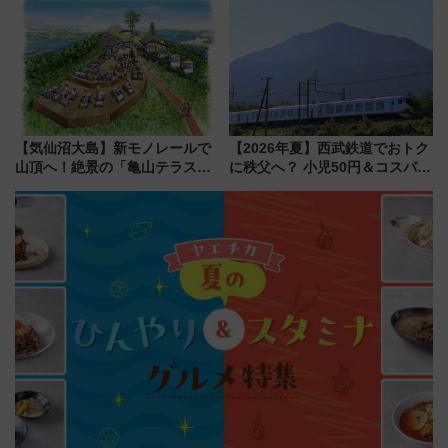
中旬発売
潟・長野・庄内へ
【気仙沼大島】新モノレールで
【2026年夏】西武鉄道でおトク
山頂へ！絶景の「亀山テラス
に秩父へ？ 小児50円＆コスパ最
360°」が7月19日オープン、休
強きっぷで「安・近・短」な家
暇村のお得な日帰りプランも登
族旅行！ 深夜の正丸トンネル探
場
検や特急ラビューも