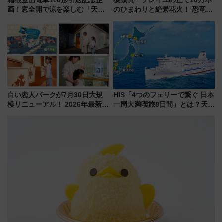
画！窓全開で涼を楽しむ「天然
のひまわりと絶景花火！ 恐竜や
クーラー体験号」と限定鉄コレ
ドッグプールなど三浦半島の日
発売
帰りお出かけ最新情報（2026年
7月17日～開催）
白い恋人パークが7月30日大規
HIS「4つのフェリーで繋ぐ 日本
模リニューアル！ 2026年最新の
一周大満喫旅8日間」とは？天橋
新エリア・工場見学の見どころ
立・小樽・日光東照宮など全国
と料金・アクセスを徹底解説
の絶景＆限定グルメを網羅！煩
（札幌市）
雑な手続きも不要でお手軽に楽
しめるプランが登場