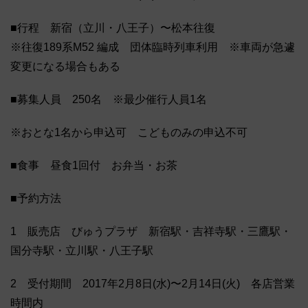
■行程 新宿（立川・八王子）〜松本往復
※往復189系M52 編成 団体臨時列車利用 ※車両が急遽
変更になる場合もある
■募集人員 250名 ※最少催行人員1名
※おとな1名から申込可 こどものみの申込不可
■食事 昼食1回付 お弁当・お茶
■予約方法
1 販売店 びゅうプラザ 新宿駅・吉祥寺駅・三鷹駅・
国分寺駅・立川駅・八王子駅
2 受付期間 2017年2月8日(水)〜2月14日(火) 各店営業
時間内