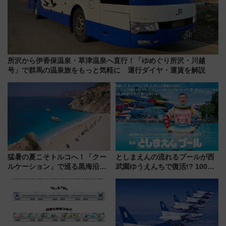
所沢から伊香保温泉・草津温泉へ直行！「ゆめぐり所沢・川越
号」で群馬の温泉旅をもっと気軽に 運行ダイヤ・運賃を解説
猛暑の夏こそトルコへ！「クー
としまえんの流れるプールが西
ルケーション」で巡る黒海沿岸
武園ゆうえんちで復活!? 100周
やエーゲ海の避暑リゾート 関
年記念企画＆「春日のうん○スラ
連検索数が前年比237％増、ナ
イダー」に注目 2026年夏は所
ショジオも認める『2026年に訪
沢へ遊びに行こう
れるべき世界の旅先』