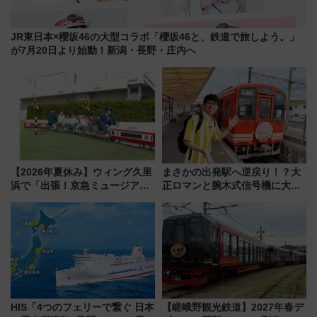
JR東日本×櫻坂46の大型コラボ「櫻坂46と、鉄道で旅しよう。」
が7月20日より始動！新潟・長野・庄内へ
【2026年夏休み】ウィング久里
まさかの出発駅へ逆戻り！？大
浜で「出張！京急ミュージア
正ロマンと腕木式信号機に大興
ム」開催！入場無料でスタンプ
奮「新・鉄道ひとり旅」277回
ラリーや子ども制服撮影も
目の舞台は岐阜県の「明知鉄
道」
HIS「4つのフェリーで繋ぐ 日本
【嵯峨野観光鉄道】2027年春デ