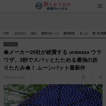
TOP
おでかけ
花火
青春18きっぷ
新型車両
きっぷ
駅･街 再
トレンド
傘メーカー20社が絶賛する urawaza ウラ
ワザ、3秒でスパッとたためる最強の折
りたたみ傘！ ムーンバット最新作
2021.06.21 12:06