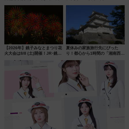
強きっぷで「安・近・短」な家
族旅行！ 深夜の正丸トンネル探
検や特急ラビューも
【2026年】銚子みなとまつり花
夏休みの家族旅行先にぴった
火大会は8/8 (土)開催！JR･銚子
り！都心から1時間の「湘南西エ
電鉄の臨時列車やアクセス情
リア」満喫ガイド 鎌倉・江の
報、利根川に咲く8,000発の大迫
島とは異なる魅力を持つ今夏の
力＆屋台を満喫
注目スポット