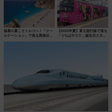
剖！（9/10開業）
猛暑の夏こそトルコへ！「クー
【2026年夏】富士急行線で巡る
ルケーション」で巡る黒海沿岸
「うちはサスケ」誕生日スタン
やエーゲ海の避暑リゾート 関
プラリー！富士急ハイランド限
連検索数が前年比237％増、ナ
定グルメ＆グッズ徹底ガイド
ショジオも認める『2026年に訪
れるべき世界の旅先』