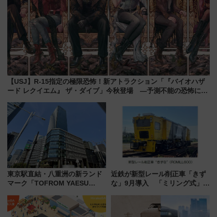
【USJ】R-15指定の極限恐怖！新アトラクション「『バイオハザ
ード レクイエム』 ザ・ダイブ」今秋登場 ―予測不能の恐怖に泣
き叫べ―
東京駅直結・八重洲の新ランド
近鉄が新型レール削正車「きず
マーク「TOFROM YAESU
な」9月導入 「ミリング式」採
TOWER」9/10開業！ 雨に濡れ
用でメンテナンス作業を効率
ないバスターミナル直結でスキ
化！安全性や乗り心地の向上に
マ時間が充実
貢献するだけでなく、全線区で