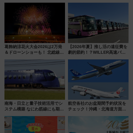
情
葛飾納涼花火大会2026は2万発
【2026年夏】推し活の遠征費を
＆ドローンショーも！ 北総線を
劇的節約！？WILLER高速バス
使った穴場アクセスや臨時列
「1km5円セール」やワンコイン
車、観覧スポット情報と周辺観
温泉の最強ルート 予約期間・
光まとめ（7/28開催）
対象路線まとめ
南海・日立と量子技術活用でシ
航空各社のお盆期間予約状況を
ステム構築 なにわ筋線にも期待
チェック！沖縄・北海道方面は
乗務員・車両計画作業を短縮へ
予約急増中、いまから狙うべき
日は？