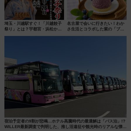
埼玉・川越駅すぐ！「川越餃子
名古屋で会いに行きたい！わか
祭り」とは？宇都宮・浜松から
さ生活とコラボした紫の「ブル
ご当地和牛まで全国の人気餃子
ーベリーぴよりん」期間限定販
を食べ比べ【7月25日・26日開
売
催】
宿泊予定者の9割が悲鳴…ホテル高騰時代の最適解は「バス泊」!?
WILLER最新調査で判明した、推し活遠征や観光時のリアルな懐事