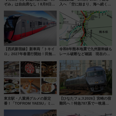
ぞみ」は自由席なし！8月8日午
入へ 「空に始まり、海へ続く」
前はほぼ満席…でも数時間ズラ
白山比咩神社をモチーフにした
せば空きが見つかることも 混
神秘的なデザイン
雑避ける「空席」探しのコツ
【西武新宿線】新車両「トキイ
令和8年熊本地震で九州新幹線も
ロ」2027年春運行開始！田無・
レール破断など確認 現在の運
新所沢にも停車 2028年春には
転見合わせ状況と交通網への影
「第2弾」も
響
東京駅・八重洲グルメの新定
【ひなたフェス2026】宮崎の宿
番！「TOFROM YAESU」ミシ
難民へ！特急787系で一晩過ご
ュラン店から大衆酒場まで68店
せる夜間滞在型イベント「スワ
舗が集結した食の空間を徹底解
ローおひさま」が救世主に？