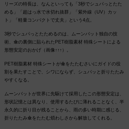
リーズの特長は、なんといっても「3秒でシュパっとたた
める」「超はっ水で水切れ抜群」「紫外線（UV）カッ
ト」「軽量コンパクトで丈夫」という4点。
3秒でシュパっとたためるのは、ムーンバット独自の技
術、傘の裏側に貼られたPET樹脂素材 特殊シートによる
形態安定のおかげ（画像↑↑↑）。
PET樹脂素材 特殊シートが傘をたたむさいにガイドの役
割を果たすことで、シワにならず、シュパッと折りたたみ
やすくなる。
ムーンバットが世界に先駆けて採用したこの形態安定は、
形状記憶とは異なり、使用するたびに薄れることなく、半
永久的に折り目が残ることから、雨の多い時期に感じる、
折りたたみ傘をたたむ煩わしさから解放してくれる。