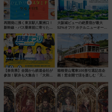
再開発に沸く東京駅八重洲口！
大阪城ビューの絶景宿が最大
新幹線・バス乗車前に寄りたい
52%オフ!? ホテルニューオータ
「ヤエチカ」2026年夏の「ひん
ニ大阪の40周年「夏のタイムセ
やり＆スタミナグルメ」6選【新
ール」で秋の関西旅を豪華にす
店舗も！】
る方法（8月20日まで！）
【奈良県】全国から鉄道会社が
箱根登山電車100形引退記念企
参加！駅弁も大集合！「大和鉄
画！窓全開で涼を楽しむ「天然
道まつり2026」が8月8日・9日
クーラー体験号」と限定鉄コレ
に開催決定
発売