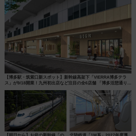
【博多駅・筑紫口新スポット】新幹線高架下「VIERRA博多テラ
ス」が9/18開業！九州初出店など注目の全6店舗 「博多活憩通り」
も一新
【明日から】お盆の新幹線「の
北陸鉄道「1M系」2027年度導