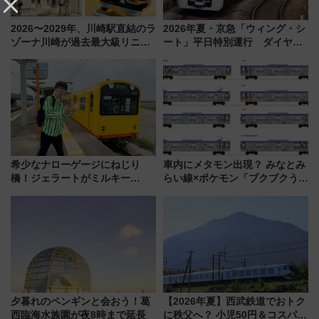
2026〜2029年、川崎駅直結のラ
2026年夏・京急「ウィング・シ
ゾーナ川崎が過去最大級リニュ
ート」平日特別運行 ダイヤ・
ーアル！ フードコート拡大など
乗車方法を解説！2階建てバスや
「いつから何が変わるか」徹底
三浦海岸を堪能できるお出かけ
解説！
プランもご紹介
希少なナローゲージにねじり
車内にメタモン出現？ みなとみ
橋！ジェラートがミルキー
らい線×ポケモン「ブクブクうみ
米！？「新・鉄道ひとり旅」
ぞこの街」ラッピング電車が運
278回目の舞台は「三岐鉄道北
行開始に！ この夏は直通列車で
勢線」
横浜へ！
夕暮れのペンギンと会おう！葛
【2026年夏】西武鉄道でおトク
西臨海水族園が夜8時まで延長
に秩父へ？ 小児50円＆コスパ最