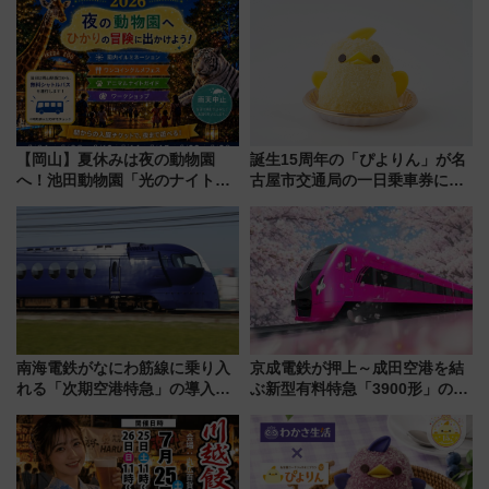
ア「LAKESIDE PARK」（埼玉
「身の回り品」新サイズ制限
県越谷市）
(40×30×20cm)おさらい
【岡山】夏休みは夜の動物園
誕生15周年の「ぴよりん」が名
へ！池田動物園「光のナイトズ
古屋市交通局の一日乗車券に！
ー2026」で光と動物が彩る特別
東山線では貸切電車も登場【限
な夜
定1万5000枚】
南海電鉄がなにわ筋線に乗り入
京成電鉄が押上～成田空港を結
れる「次期空港特急」の導入を
ぶ新型有料特急「3900形」のコ
決定！ピニンファリーナによる
ンセプト・デザイン公開 愛称
日本初の鉄道デザイン
募集も実施