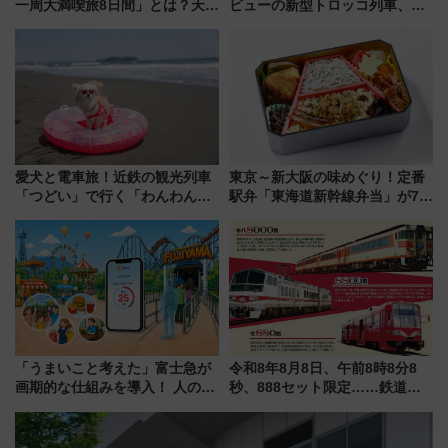
一周大満喫旅8日間」とは？天橋
ビューの新型トロッコ列車、い
立・小樽・日光東照宮など全国
よいよ試運転開始へ！現行車両
の絶景＆限定グルメを網羅！煩
は2026年で引退
雑な手続きも不要でお手軽に楽
しめるプランが登場
愛犬と電車旅！近鉄の観光列車
東京～新大阪の味めぐり！定番
「つどい」で行く「わんわん列
駅弁「東海道新幹線弁当」が7月
車」第5弾！海辺のBBQも楽し
21日にリニューアル発売
める日帰りツアー
「うまいこと考えた」富士急が
令和8年8月8日、午前8時8分8
画期的な仕組みを導入！ 人のか
秒、888セット限定……鉄道各
わりにスマホが並ぶ「分身く
社の「8・8・8」な記念きっぷ
ん」始動
たち