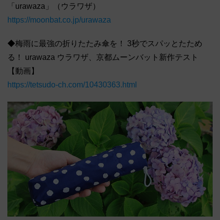
「urawaza」（ウラワザ）
https://moonbat.co.jp/urawaza
◆梅雨に最強の折りたたみ傘を！ 3秒でスパッとたため
る！ urawaza ウラワザ、京都ムーンバット新作テスト
【動画】
https://tetsudo-ch.com/10430363.html