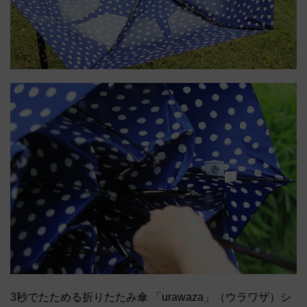
3秒でたためる折りたたみ傘 「urawaza」（ウラワザ）シ