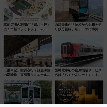
活躍するための仕組みも
駅前広場の利用が「超お手軽」
西武鉄道が「昭和から令和を走
に！？新プラットフォーム
り鉄分補給」をテーマに博覧会
「HirakeBA」8月3日始動、ス
を実施！くすのきホールで8月
マホで簡単申請 物販や演奏会な
14日から 新車両「トキイロ」体
どに【JR東日本】
験ブースも アクセスや申込方法
を解説
【乗車記】実質夜行？話題沸騰
阪神電車初の座席指定サービス
の新幹線「東海道ルミエールエ
名は「らくやんシート」に！新
クスプレス」に乗車してみた
型3000系で大阪梅田～山陽姫路
東京22時発、京都・新大阪に6
を快適移動
時台着 見どころは岐阜羽島の
素晴らし過ぎる朝