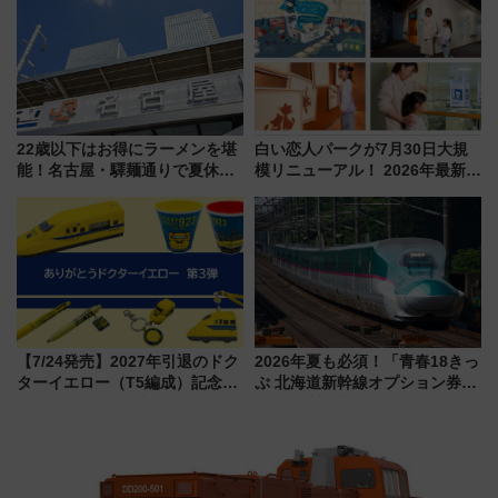
用してストレスフリー旅へ行こ
う！
22歳以下はお得にラーメンを堪
白い恋人パークが7月30日大規
能！名古屋・驛麺通りで夏休み
模リニューアル！ 2026年最新の
限定「U22応援割り」が7月21日
新エリア・工場見学の見どころ
よりスタート
と料金・アクセスを徹底解説
（札幌市）
【7/24発売】2027年引退のドク
2026年夏も必須！「青春18きっ
ターイエロー（T5編成）記念グ
ぷ 北海道新幹線オプション券」
ッズ7種が登場！ 新幹線車内放
自動改札対応ルールと途中下車
送の目覚まし時計など通販・販
の罠
売店舗まとめ