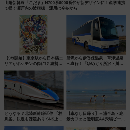
山陽新幹線「こだま」N700系6000番代が新デザインに！産学連携
で描く瀬戸内の波模様 運用は今冬から
【9/9開始】東京駅から日本橋エ
所沢から伊香保温泉・草津温泉
リアがポケモンの街に!? 総勢
へ直行！「ゆめぐり所沢・川越
100匹以上が出現「レジェンド
号」で群馬の温泉旅をもっと気
リサーチ」本格謎解き・グッズ
軽に 運行ダイヤ・運賃を解説
情報まとめ
どうなる？北陸新幹線延伸 「桂
【車なし日帰り】三浦半島・絶
川案」決定も課題あり SNS上の
景カフェと透明度AA穴場ビーチ
声は
を巡る！ おトクな電車きっぷ活