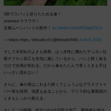
3秒でスパッと折りたためる傘！
urawaza ウラワザ！
京都ムーンバットの新作！
pic.twitter.com/nFDbp01SCn
— tokyo chips／tetsudo-ch (@tetsudo546)
June 9, 2020
そして水切れのよさも抜群。はっ水性に優れたデュポン社
製テフロン加工を生地に施しているから、パッと軽く振る
だけで水滴が切れる。だから傘をたたんで巻くときも手は
いっさい濡れない！
さらに、傘の骨はこれまた軽くてじょうぶなグラスファイ
バー骨を採用。強度もあることから、ゲリラ的な暴風雨の
ときもしっかり耐える。
そしてこの時期、役立つのがUV防止加工。紫外線も90％