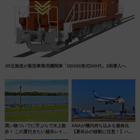
JR北海道が新型事業用機関車「DD200形式500代」3両導入へ
買い物ついでに手ぶらで水上散
ANAが機内持ち込みを厳格化
歩！ この夏行きたい越谷レイク
【夏休みの移動に注意！】ハン
タウンの新たな水辺の憩いエリ
ドバッグやPCケースも対象の