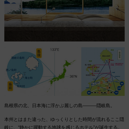
島根県の北、日本海に浮かぶ麗しの島―――隠岐島。
本州とはまた違った、ゆっくりとした時間が流れるここ隠
岐に、“静かに躍動する地球を感じるホテル”が誕生する。