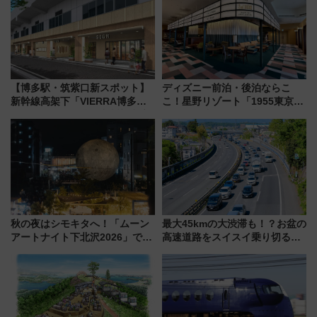
【博多駅・筑紫口新スポット】
ディズニー前泊・後泊ならこ
新幹線高架下「VIERRA博多テ
こ！星野リゾート「1955東京ベ
ラス」が9/18開業！九州初出店
イ」が子連れや夕食難民を救う5
など注目の全6店舗 「博多活憩
つの理由 無料バス＆24時間サー
通り」も一新
ビスで混雑回避
秋の夜はシモキタへ！「ムーン
最大45kmの大渋滞も！？お盆の
アートナイト下北沢2026」でイ
高速道路をスイスイ乗り切る快
マーシブシアターやアート巡り
適ドライブ術
を満喫しよう