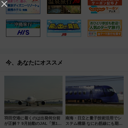
今、あなたにオススメ
羽田空港に着くのは出発何分前
南海・日立と量子技術活用でシ
が正解？ 9月始動のJAL「第1タ
ステム構築 なにわ筋線にも期待