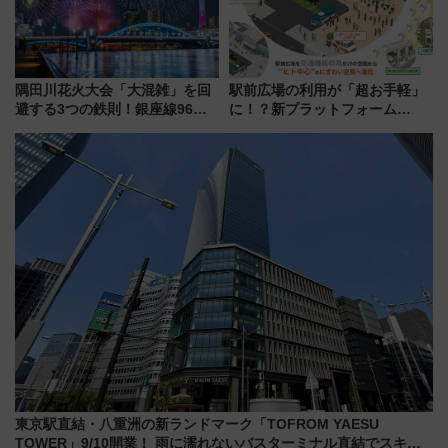
隅田川花火大会「大混雑」を回
駅前広場の利用が「超お手軽」
避する3つの鉄則！銀座線96本
に！？新プラットフォーム
増発･浅草線臨時ダイヤ･スカイ
「HirakeBA」8月3日始動、ス
ツリー駅の規制まとめ 7/25開催
マホで簡単申請 物販や演奏会な
（2026年）
どに【JR東日本】
東京駅直結・八重洲の新ランドマーク「TOFROM YAESU
TOWER」9/10開業！ 雨に濡れないバスターミナル直結でスキマ