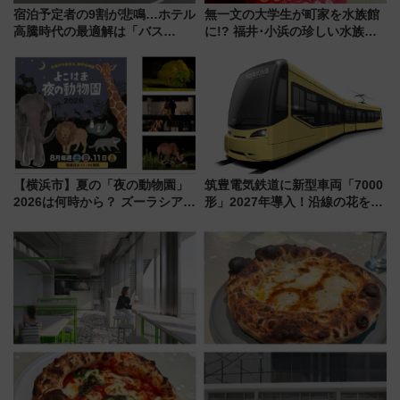
宿泊予定者の9割が悲鳴…ホテル
無一文の大学生が町家を水族館
高騰時代の最適解は「バス
に!? 福井･小浜の珍しい水族
泊」!? WILLER最新調査で判明
館、世界に一つだけの塗り箸制
した、推し活遠征や観光時のリ
作体験、鯖街道の御食国など 小
アルな懐事情
浜観光レポ 第2弾
【横浜市】夏の「夜の動物園」
筑豊電気鉄道に新型車両「7000
2026は何時から？ ズーラシア・
形」2027年導入！沿線の花をイ
野毛山・金沢の電車アクセスや
メージしたイエローを採用 車
見どころ、限定イベントを徹底
内は落ち着いたゆとりある空間
解説！
に