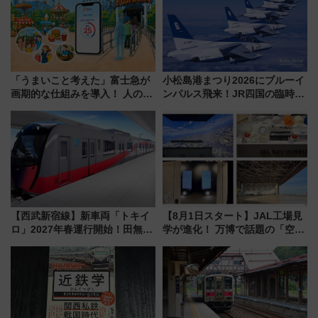
「うまいこと考えた」富士急が
小松島港まつり2026にブルーイ
画期的な仕組みを導入！ 人のか
ンパルス飛来！JR四国の臨時ダ
わりにスマホが並ぶ「分身く
イヤや駐車場予約を徹底解説
ん」始動
【西武新宿線】新車両「トキイ
【8月1日スタート】JAL工場見
ロ」2027年春運行開始！田無・
学が進化！ 万博で話題の「空飛
新所沢にも停車 2028年春には
ぶクルマ」体験が常設化!? 期間
「第2弾」も
限定の歴代制服仮想試着体験も
レポート