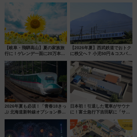
ーミナル北側サテライト」は徒
乗務員・車両計画作業を短縮へ
歩1キロ超え！ 知っておきたい
変更点まとめ
【岐阜・飛騨高山】夏の家族旅
【2026年夏】西武鉄道でおトク
行に！ゲレンデ一面に20万本の
に秩父へ？ 小児50円＆コスパ最
ひまわりが咲き誇る「アルコピ
強きっぷで「安・近・短」な家
アひまわり園」開園
族旅行！ 深夜の正丸トンネル探
検や特急ラビューも
2026年夏も必須！「青春18きっ
日本初！引退した電車がサウナ
ぷ 北海道新幹線オプション券」
に！富士急行下吉田駅に「サ電
自動改札対応ルールと途中下車
（SADEN）」2026年12月開
の罠
業 行き交う電車の音や振動を
感じながら「ととのう」新感覚