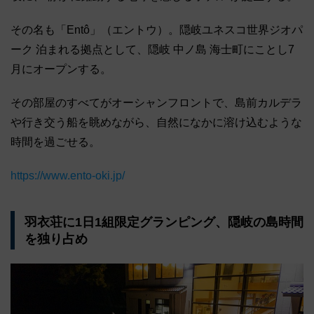
その名も「Entô」（エントウ）。隠岐ユネスコ世界ジオパ
ーク 泊まれる拠点として、隠岐 中ノ島 海士町にことし7
月にオープンする。
その部屋のすべてがオーシャンフロントで、島前カルデラ
や行き交う船を眺めながら、自然になかに溶け込むような
時間を過ごせる。
https://www.ento-oki.jp/
羽衣荘に1日1組限定グランピング、隠岐の島時間
を独り占め