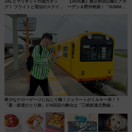
JALとマリオットの強力タッ
【2026夏】都立明治公園ビアガ
グ！ フライトと宿泊のステイタ
ーデン＆野外映画！「SUMMER
スマッチでFLY ON ポイントや
LOUNGE」のアクセスと上映ス
上級会員資格を効率よく獲得す
ケジュール 夜風とビール、映画
る方法を解説
を満喫！
希少なナローゲージにねじり橋！ジェラートがミルキー米！？
「新・鉄道ひとり旅」278回目の舞台は「三岐鉄道北勢線」