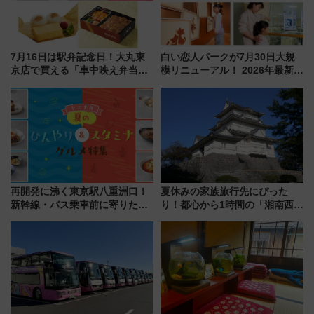
7月16日は駅弁記念日！大丸東
白い恋人パークが7月30日大規
京店で買える「車中映え弁当」
模リニューアル！ 2026年最新の
フェア【2026年夏】
新エリア・工場見学の見どころ
と料金・アクセスを徹底解説
（札幌市）
再開発に沸く東京駅八重洲口！
夏休みの家族旅行先にぴった
新幹線・バス乗車前に寄りたい
り！都心から1時間の「湘南西エ
「ヤエチカ」2026年夏の「ひん
リア」満喫ガイド 鎌倉・江の
やり＆スタミナグルメ」6選【新
島とは異なる魅力を持つ今夏の
店舗も！】
注目スポット