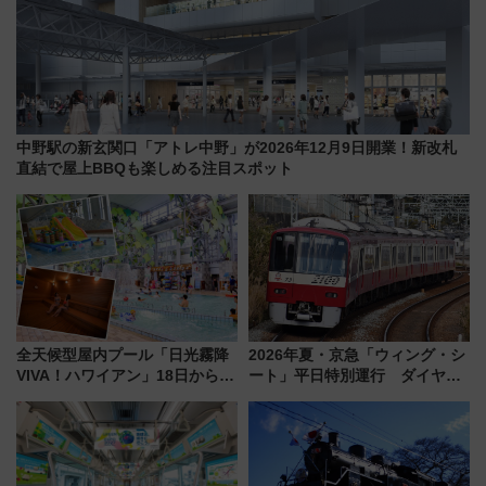
中野駅の新玄関口「アトレ中野」が2026年12月9日開業！新改札
直結で屋上BBQも楽しめる注目スポット
全天候型屋内プール「日光霧降
2026年夏・京急「ウィング・シ
VIVA！ハワイアン」18日から営
ート」平日特別運行 ダイヤ・
業開始 小さなお子様連れのフ
乗車方法を解説！2階建てバスや
ァミリーから大人まで幅広い世
三浦海岸を堪能できるお出かけ
代が一日中楽しる夏のリゾート
プランもご紹介
を楽しんで