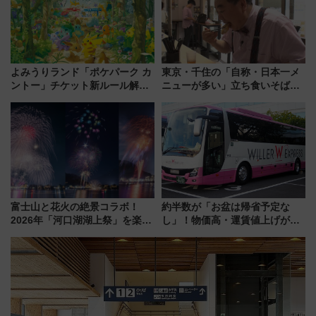
よみうりランド「ポケパーク カ
東京・千住の「自称・日本一メ
ントー」チケット新ルール解
ニューが多い」立ち食いそば屋
説！購入制限の緩和と入場時の
とは？ ＢＳ日テレ『ドランク塚
本人確認が11月スタート
地のふらっと立ち食いそば』
7/27夜10時～放送
富士山と花火の絶景コラボ！
約半数が「お盆は帰省予定な
2026年「河口湖湖上祭」を楽し
し」！物価高・運賃値上げが財
む完全ガイド＆鉄道アクセスの
布を直撃、往復1万円以内なら帰
ススメ
りたいけど……【WILLER お盆
帰省動向調査】