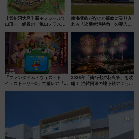
【気仙沼大島】新モノレールで
南海電鉄がなにわ筋線に乗り入
山頂へ！絶景の「亀山テラス
れる「次期空港特急」の導入を
360°」が7月19日オープン、休
決定！ピニンファリーナによる
暇村のお得な日帰りプランも登
日本初の鉄道デザイン
場
「ファンタイム・ウィズ・ト
2026年「仙台七夕花火祭」を攻
イ・ストーリー5」で激レア『ロ
略！ 混雑回避の地下鉄アクセス
ルカナ』カードをゲット！最新
からまだ買える有料席情報、花
デコレーションも徹底解説
火前に楽しむ仙台観光ルートま
で解説！