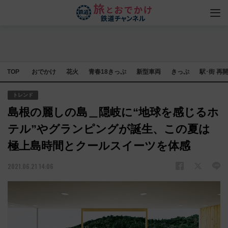
TOP
おでかけ
花火
青春18きっぷ
新型車両
きっぷ
駅･街 再
トレンド
島根の麗しの島＿隠岐に“地球を感じるホ
テル”やグランピングが誕生、この夏は
極上島時間とクールスイーツを体感
2021.06.21 14:06