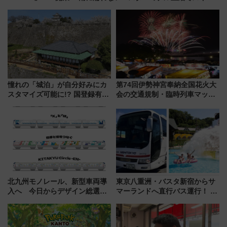
時間が充実
憧れの「城泊」が自分好みにカ
第74回伊勢神宮奉納全国花火大
スタマイズ可能に!? 国登録有形
会の交通規制・臨時列車マッ
文化財・丸亀城「延寿閣別館」
プ！JR東海・近鉄で快適にアク
にオーダーメイド型の宿泊プラ
セス
ンが誕生！
北九州モノレール、新型車両導
東京八重洲・バスタ新宿からサ
入へ 今日からデザイン総選挙
マーランドへ直行バス運行！ お
始まる
トクな1Dayパスで夏のプールと
推し活を楽しもう！（2026年
8/1～31）