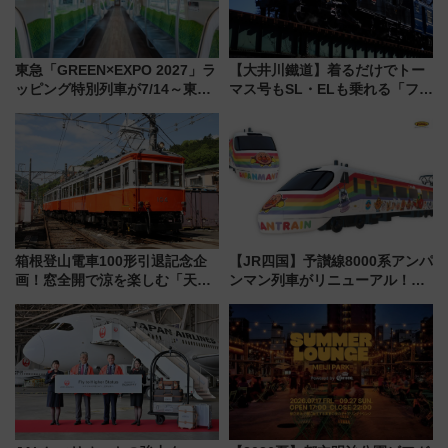
東急「GREEN×EXPO 2027」ラ
【大井川鐵道】着るだけでトー
ッピング特別列車が7/14～東
マス号もSL・ELも乗れる「フリ
横・田園都市・目黒線でデビュ
ーきっぷTシャツ」8月6日より
ー！ 注目の編成やデザインまと
受注販売
め
箱根登山電車100形引退記念企
【JR四国】予讃線8000系アンパ
画！窓全開で涼を楽しむ「天然
ンマン列車がリニューアル！内
クーラー体験号」と限定鉄コレ
外装デザイン公開 デビューは
発売
今年12月