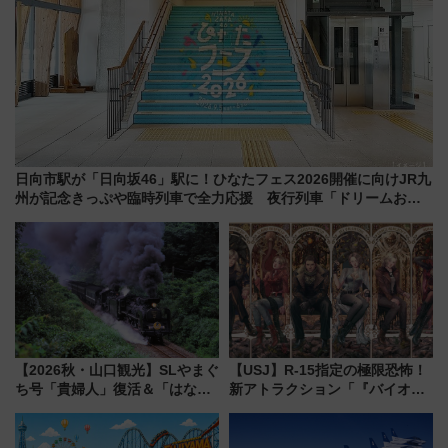
日向市駅が「日向坂46」駅に！ひなたフェス2026開催に向けJR九
州が記念きっぷや臨時列車で全力応援 夜行列車「ドリームおひ
さま号」も走る
【2026秋・山口観光】SLやまぐ
【USJ】R-15指定の極限恐怖！
ち号「貴婦人」復活＆「はなあ
新アトラクション「『バイオハ
かり」初走行区間も！山口DCの
ザード レクイエム』 ザ・ダイ
注目観光列車まとめ きっぷの取
ブ」今秋登場 ―予測不能の恐
り方は？
怖に泣き叫べ―