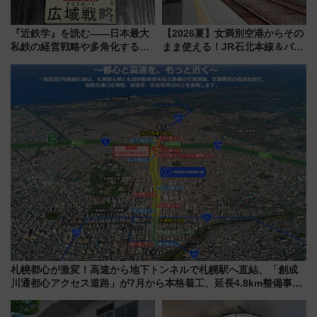
『近鉄学』を読む――日本最大
【2026夏】女満別空港からその
私鉄の経営戦略や多角化する事
まま使える！JR石北本線＆バス
業の根底にある考えを浮き彫り
乗り放題「北見・網走周遊フリ
にする一冊
ーパス」でおトクに道東観光
（8/3発売）
札幌都心が激変！高速から地下トンネルで札幌駅へ直結、「創成
川通都心アクセス道路」が7月から本格着工、延長4.8km整備事業
の全貌