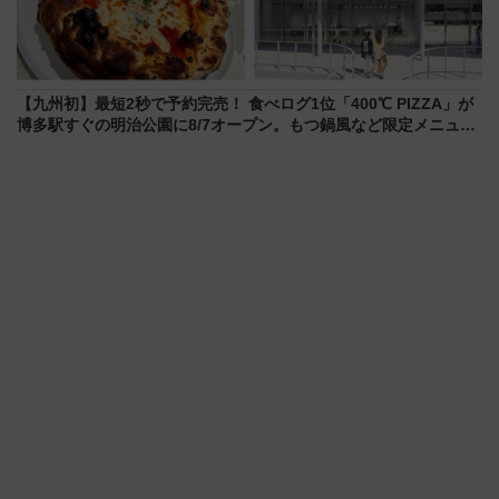
【九州初】最短2秒で予約完売！ 食べログ1位「400℃ PIZZA」が
博多駅すぐの明治公園に8/7オープン。もつ鍋風など限定メニュー
も