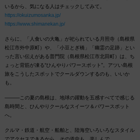
いるから、気になる人はチェックしてみて。
https://okuizumosanka.jp/
https://www.shimanekan.jp/
さらに、「人食いの大亀」が祀られている月照寺（島根県
松江市外中原町）や、「小豆とぎ橋」「幽霊の足跡」とい
った言い伝えがある普門院（島根県松江市北田町）は、ち
ょっと背筋が凍る“ひんやりパワースポット”。アツい島根
旅をこうしたスポットでクールダウンするのも、いいか
も。
―――この夏の島根は、地球の躍動を五感すべてで感じる
島時間と、ひんやりクールなスイーツ＆パワースポット
へ。
クルマ・鉄道・航空・船舶と、陸海空いろいろなスタイル
でアクセスできるから、その道中も、楽しんで。