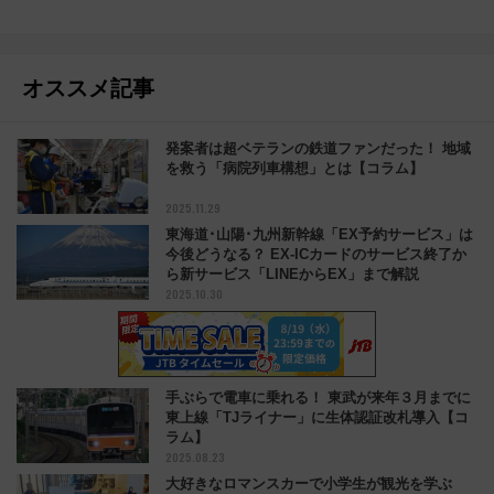
オススメ記事
発案者は超ベテランの鉄道ファンだった！ 地域
を救う「病院列車構想」とは【コラム】
2025.11.29
東海道･山陽･九州新幹線「EX予約サービス」は
今後どうなる？ EX-ICカードのサービス終了か
ら新サービス「LINEからEX」まで解説
2025.10.30
手ぶらで電車に乗れる！ 東武が来年３月までに
東上線「TJライナー」に生体認証改札導入【コ
ラム】
2025.08.23
大好きなロマンスカーで小学生が観光を学ぶ