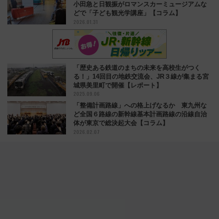
小田急と日観振がロマンスカーミュージアムな
どで「子ども観光学講座」【コラム】
2026.01.31
「歴史ある鉄道のまちの未来を高校生がつく
る！」14回目の地鉄交流会、JR３線が集まる宮
城県美里町で開催【レポート】
2025.09.06
「整備計画路線」への格上げなるか 東九州な
ど全国６路線の新幹線基本計画路線の沿線自治
体が東京で総決起大会【コラム】
2026.02.07