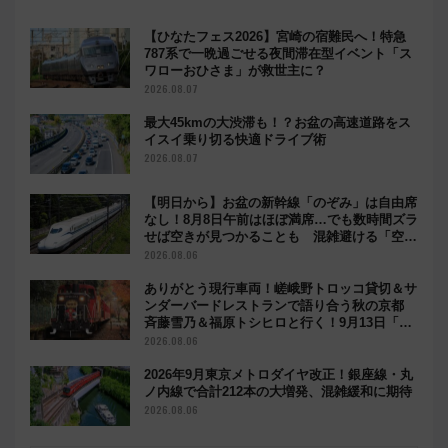
【ひなたフェス2026】宮崎の宿難民へ！特急
787系で一晩過ごせる夜間滞在型イベント「ス
ワローおひさま」が救世主に？
2026.08.07
最大45kmの大渋滞も！？お盆の高速道路をス
イスイ乗り切る快適ドライブ術
2026.08.07
【明日から】お盆の新幹線「のぞみ」は自由席
なし！8月8日午前はほぼ満席…でも数時間ズラ
せば空きが見つかることも 混雑避ける「空
席」探しのコツ
2026.08.06
ありがとう現行車両！嵯峨野トロッコ貸切＆サ
ンダーバードレストランで語り合う秋の京都
斉藤雪乃＆福原トシヒロと行く！9月13日「京
都の鉄道満喫ツアー」開催
2026.08.06
2026年9月東京メトロダイヤ改正！銀座線・丸
ノ内線で合計212本の大増発、混雑緩和に期待
2026.08.06