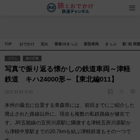
TOP
おでかけ
花火
青春18きっぷ
新型車両
きっぷ
駅･街 再
コラム
鉄の広場
写真で振り返る懐かしの鉄道車両～津軽
鉄道 キハ24000形～【東北編011】
2022.01.02 12:01
本州の最北に位置する青森県には、前回までにご紹介した
廃止された路線以外に、現在も複数の私鉄路線が健在で
す。JR五能線の五所川原駅に隣接する津軽五所川原駅か
ら津軽中里駅までの20.7kmを結ぶ津軽鉄道もその一つで