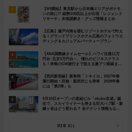
【9/9開始】東京駅から日本橋エリアがポケモ
ンの街に!? 総勢100匹以上が出現「レジェンド
リサーチ」本格謎解き・グッズ情報まとめ
【広島】瀬戸内海を望むリゾートホテルで叶え
る！グランドプリンスホテル広島のフォトウエ
ディング＆カジュアルパーティープラン
【ANA国際線タイムセール】ハワイ往復11万
円台･北京5万円台～、憧れのビジネスクラス
も！来春のGW旅行まで狙える激アツ路線まと
め（8/10まで）
【西武新宿線】新車両「トキイロ」2027年春
運行開始！田無・新所沢にも停車 2028年春
には「第2弾」も
9月10日オープンの直結ビル「ekubo京成」誕
生で、スカイライナーも停まる巨大ハブ駅・新
鎌ヶ谷はどう変わる？ 全テナント情報も公
開！
VIEW ALL