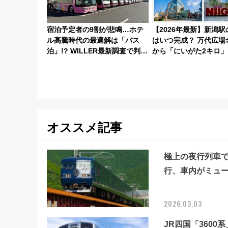
宿泊予定者の9割が悲鳴…ホテ
【2026年最新】新潟
ル高騰時代の最適解は「バス
はいつ完成？ 万代広場
泊」!? WILLER最新調査で判明
から「にいがた2キロ」
した、推し活遠征や観光時のリ
再開発、バスタ新潟構
アルな懐事情
底解説！
オススメ記事
極上の夜行列車で巡
行、車内がミュー
2026.03.03
JR四国「360