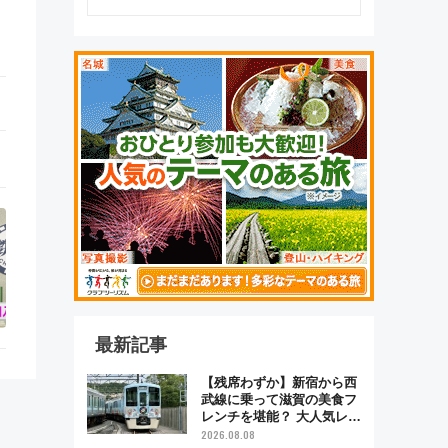
最新記事
【残席わずか】新宿から西
武線に乗って滋賀の美食フ
レンチを堪能？ 大人気レス
トラン列車「52席の至福」
2026.08.08