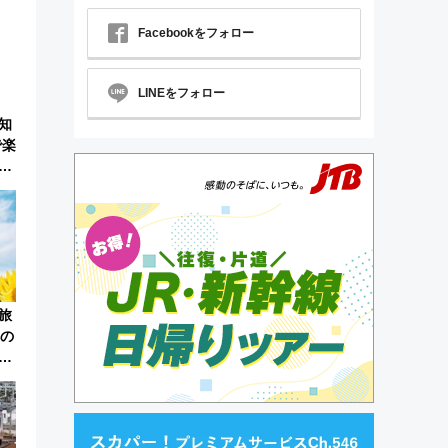
Facebookをフォロー
LINEをフォロー
知
で楽
佐
！
旅
本の
ピ