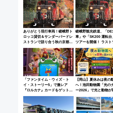
ありがとう現行車両！嵯峨野ト
嵯峨野観光鉄道、「DE1
ロッコ貸切＆サンダーバードレ
車」や「SK200 運転
ストランで語り合う秋の京都
ツアーを開催！ ラスト
斉藤雪乃＆福原トシヒロと行
ントの一環で激レア体
く！9月13日「京都の鉄道満喫
ゃうかも 参加方法やス
ツアー」開催
ルをご紹介
「ファンタイム・ウィズ・ト
【岡山】夏休みは夜の
イ・ストーリー5」で激レア
へ！池田動物園「光の
『ロルカナ』カードをゲット！
ー2026」で光と動物
最新デコレーションも徹底解説
な夜