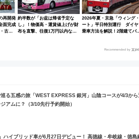
駅の再開発
約半数が「お盆は帰省予定な
2026年夏・京急「ウィング
全面完成
し」！物価高・運賃値上げが財
ート」平日特別運行 ダイヤ
・古町
布を直撃、往復1万円以内なら
乗車方法を解説！2階建てバ
想まで徹
帰りたいけど……【WILLER お
や三浦海岸を堪能できるお出
盆帰省動向調査】
けプランもご紹介
Recommended by
る五感の旅「WEST EXPRESS 銀河」山陰コースが4/3から
ジアムに？（3/10先行予約開始）
0系」ハイブリッド車が6月27日デビュー！ 高徳線・牟岐線・徳島