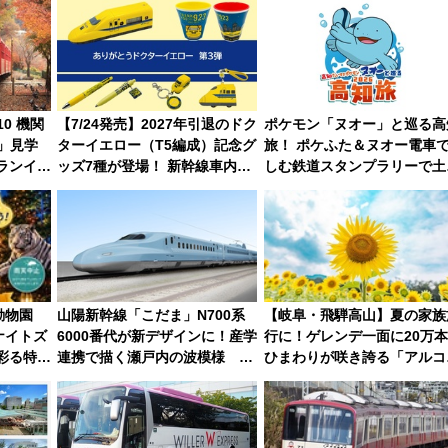
0 機関
【7/24発売】2027年引退のドク
ポケモン「ヌオー」と巡る高
台」見学
ターイエロー（T5編成）記念グ
旅！ ポケふた＆ヌオー電車
ランイベ
ッズ7種が登場！ 新幹線車内放
しむ鉄道スタンプラリーで土
験できち
送の目覚まし時計など通販・販
路の絶景と絶品グルメを満喫
ケジュー
売店舗まとめ
（7月18日スタート）
動物園
山陽新幹線「こだま」N700系
【岐阜・飛騨高山】夏の家族
ナイトズ
6000番代が新デザインに！産学
行に！ゲレンデ一面に20万
が彩る特別
連携で描く瀬戸内の波模様 運
ひまわりが咲き誇る「アルコ
用は今冬から
アひまわり園」開園