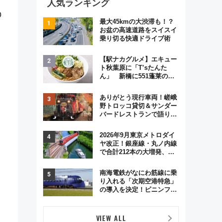
人気ランキング
０
最大45kmの大渋滞も！？
お盆の高速道路をスイスイ
乗り切る快適ドライブ術
【駅ナカグルメ】エキュー
ト秋葉原に「T’sたんた
ん」 新橋に551蓬莱の
DNAを継ぐ「東京豚饅」、
オムライス専門店「肉とた
ありがとう現行車両！嵯峨
まご」新グルメ続々登場！
野トロッコ貸切＆サンダー
【2026年8月】
バードレストランで語り合
う秋の京都 斉藤雪乃＆福
原トシヒロと行く！9月13
2026年9月東京メトロダイ
日「京都の鉄道満喫ツア
ヤ改正！銀座線・丸ノ内線
ー」開催
で合計212本の大増発、混
雑緩和に期待
南海電鉄がなにわ筋線に乗
り入れる「次期空港特急」
の導入を決定！ピニンファ
リーナによる日本初の鉄道
デザイン
VIEW ALL