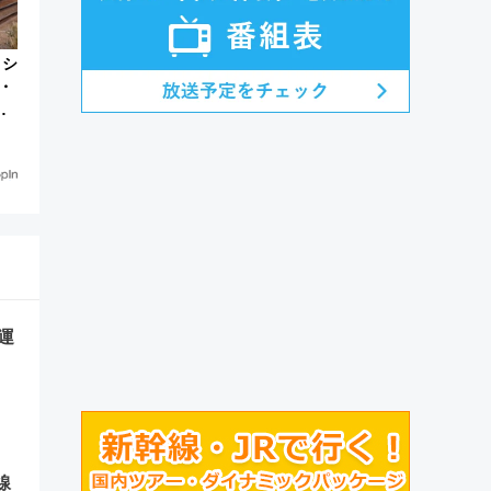
・シ
・
ス
か
運
線