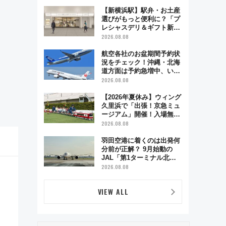
で味わう近江牛や伝統文化
の特別コラボ
【新横浜駅】駅弁・お土産
選びがもっと便利に？「プ
レシャスデリ＆ギフト新横
浜」がオープン 場所や営
2026.08.08
業時間・限定弁当を紹介
航空各社のお盆期間予約状
況をチェック！沖縄・北海
道方面は予約急増中、いま
から狙うべき日は？
2026.08.08
【2026年夏休み】ウィング
久里浜で「出張！京急ミュ
ージアム」開催！入場無料
でスタンプラリーや子ども
2026.08.08
制服撮影も
羽田空港に着くのは出発何
分前が正解？ 9月始動の
JAL「第1ターミナル北側
サテライト」は徒歩1キロ
2026.08.08
超え！ 知っておきたい変更
点まとめ
VIEW ALL