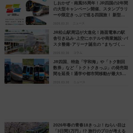
しおかぜ・南風55周年！JR四国の2年間
の大型キャンペーン開催、スタンプラリ
ーや限定きっぷで巡る四国旅！ 新型車
両のデビューも
2026.03.31
ニュース
JR松山駅周辺が大進化！路面電車の駅
舎引き込み･上空にホテルや商業施設･バ
スタ整備･アリーナ誕生の “まちづくり
プラン”と新幹線への期待
2026.03.30
コラム
JR四国、特急「宇和海」や「トク割回
数券」など「トクトクきっぷ」の発売期
間を延長！通学や都市間移動が最大5割
引きもお得に
2026.03.30
ニュース
2026年春の青春18きっぷ！ねらい目は
「3日間1万円」!? 旅行のプロが考える