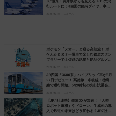
ス”飛来！兵庫県からも見える 7/19の飛
行ルートに JR四国の臨時ダイヤ、事前
予約の駐車場など（徳島県）
2026.07.15
ニュース
ポケモン「ヌオー」と巡る高知旅！ ポ
ケふた＆ヌオー電車で楽しむ鉄道スタン
プラリーで土佐路の絶景と絶品グルメを
満喫！（7月18日スタート）
2026.07.12
ニュース
JR四国「3600系」ハイブリッド車が6月
27日デビュー！ 高徳線・牟岐線・徳島
線で運行開始。5/20締切の先行試乗会や
徳島駅での出発式もチェック
2026.05.18
ニュース
【JR4社連携】鉄道DXが加速！「人型
ロボット重機」やドローン、生成AIの導
入で鉄道の未来はどう変わる？JR7社に