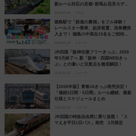
新ルール対応の京都･群馬お花見モデル
コースも紹介
2026.03.04
コラム
徳島駅で「鉄道の裏側」をフル体験！
レールスター乗車、起床装置、洗車機突
入まで！ 徳島の中高生15名をご招待
（JR四国）
2026.02.24
ニュース
JR四国「阪神往復フリーきっぷ」2026
年3月終了へ 新「阪神・四国WEBきっ
ぷ」との違いと注意点を徹底解説！
2026.02.23
ニュース
【2026年版】青春18きっぷ発売決定！
「連続3日間・5日間」ルール継続、最新
仕様とスケジュールまとめ
2026.02.05
ニュース
JR四国の特急自由席に乗り放題！「ス
マえき平日1日パス」発売 2月限定