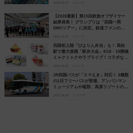
よる部品共通化も
2026.05.12
ニュース
【2026最新】第15回鉄旅オブザイヤー
結果発表！ グランプリは「四国一周
DMVツアー」に決定。鉄道ファンの心
を掴んだ至極のツアーを一挙紹介
2026.04.16
ニュース
四国初上陸「ぴよりん弁当」も！ 高松
駅で最大規模「駅弁大会」4/18・19開催
ミャクミャクやラブライブ！コラボなど
60種以上の駅弁が集結
2026.04.10
ニュース
JR四国バスが「スマえき」対応！ 3種類
の1日フリーパスが登場、アンパンマン
ミュージアムや砥部、高原リゾートの観
光もスマホひとつで便利に
2026.04.08
ニュース