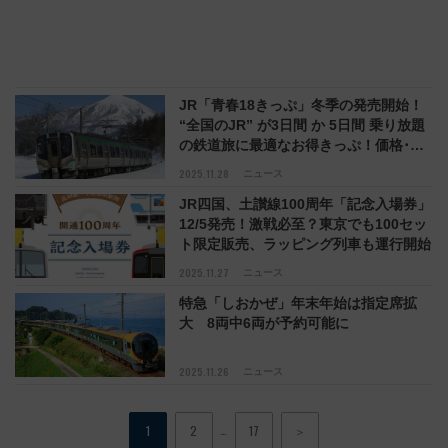
JR「青春18きっぷ」冬季の発売開始！
“全国のJR” が3日間 か 5日間 乗り放題
の鉄道旅に最適なお得きっぷ！価格･期
間･注意点まとめ
2025.11.28
ニュース
JR四国、土讃線100周年「記念入場券」
12/5発売！激戦必至？東京でも100セッ
ト限定販売、ラッピング列車も運行開始
2025.11.27
ニュース
特急「しおかぜ」年末年始は指定席拡
大 8両中6両が予約可能に
2025.11.26
ニュース
…
1
2
17
＞