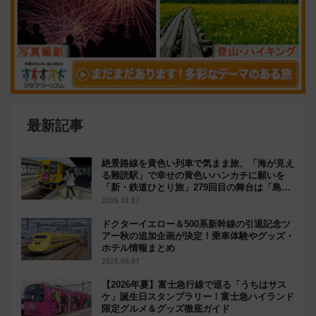
最新記事
絶景路線を黄色い列車で気まま旅、「海が見え
る難読駅」で幸せの黄色いハンカチに願いを
「新・鉄道ひとり旅」279回目の舞台は「島原
鉄道」
2026.08.07
ドクターイエロー＆500系新幹線の引退記念ツ
アー秋の追加企画が決定！乗車体験やグッズ・
ホテル情報まとめ
2026.08.07
【2026年夏】富士急行線で巡る「うちはサス
ケ」誕生日スタンプラリー！富士急ハイランド
限定グルメ＆グッズ徹底ガイド