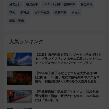
おでかけ
観光列車
イベント列車・臨時列車
新型車両
花火
新幹線
ダイヤ改正
特急列車
きっぷ
新型・更新
人気ランキング
【広島】瀬戸内海を望むリゾートホテルで叶え
る！グランドプリンスホテル広島のフォトウエ
ディング＆カジュアルパーティープラン
【2026年】銚子みなとまつり花火大会は8/8
(土)開催！JR･銚子電鉄の臨時列車やアクセス
情報、利根川に咲く8,000発の大迫力＆屋台を
満喫
【西武新宿線】新車両「トキイロ」2027年春
運行開始！田無・新所沢にも停車 2028年春
には「第2弾」も