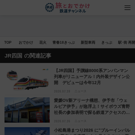
TOP
おでかけ
花火
青春18きっぷ
新型車両
きっぷ
駅･街 再
JR四国
の関連記事
【JR四国】予讃線8000系アンパンマン
列車がリニューアル！内外装デザイン公
開 デビューは今年12月
2026.07.28
ニュース
愛媛OV新アリーナ構想、伊予市「ウェ
ルピア伊予」が急浮上！サイボウズ青野
社長の参加表明で探る鉄道アクセスの未
来
2026.07.26
ニュース
小松島港まつり2026 に”ブルーインパル