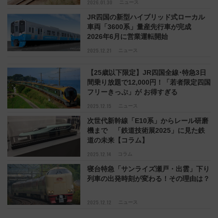
2026.01.30
ニュース
JR四国の新型ハイブリッド式ローカル
車両「3600系」量産先行車が完成
2026年6月に営業運転開始
2025.12.21
ニュース
【25歳以下限定】JR四国全線･特急3日
間乗り放題で12,000円！「若者限定四国
フリーきっぷ」が お得すぎる
2025.12.15
ニュース
次世代新幹線「E10系」からレール研磨
機まで 「鉄道技術展2025」に見た鉄
道の未来【コラム】
2025.12.14
コラム
寝台特急「サンライズ瀬戸・出雲」下り
列車の出発時刻が変わる！その理由は？
2025.12.12
ニュース