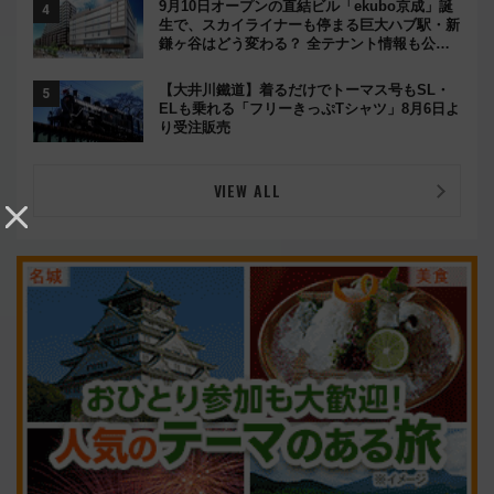
9月10日オープンの直結ビル「ekubo京成」誕
生で、スカイライナーも停まる巨大ハブ駅・新
鎌ヶ谷はどう変わる？ 全テナント情報も公
開！
【大井川鐵道】着るだけでトーマス号もSL・
ELも乗れる「フリーきっぷTシャツ」8月6日よ
り受注販売
VIEW ALL