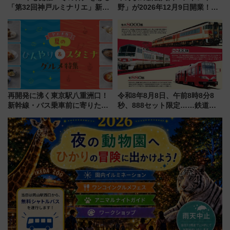
「第32回神戸ルミナリエ」新た
野」が2026年12月9日開業！新
な「希望の鐘」とともに震災の
改札直結で屋上BBQも楽しめる
記憶を次世代へ
注目スポット
再開発に沸く東京駅八重洲口！
令和8年8月8日、午前8時8分8
新幹線・バス乗車前に寄りたい
秒、888セット限定……鉄道各
「ヤエチカ」2026年夏の「ひん
社の「8・8・8」な記念きっぷ
やり＆スタミナグルメ」6選【新
たち
店舗も！】