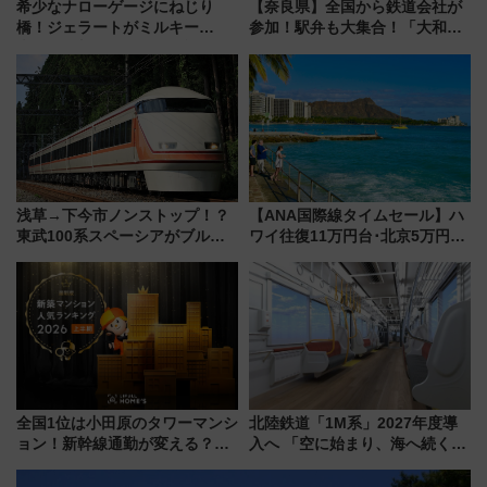
希少なナローゲージにねじり
【奈良県】全国から鉄道会社が
橋！ジェラートがミルキー
参加！駅弁も大集合！「大和鉄
米！？「新・鉄道ひとり旅」
道まつり2026」が8月8日・9日
278回目の舞台は「三岐鉄道北
に開催決定
勢線」
浅草→下今市ノンストップ！？
【ANA国際線タイムセール】ハ
東武100系スペーシアがブルー
ワイ往復11万円台･北京5万円台
リボン賞35周年記念で「デビュ
～、憧れのビジネスクラスも！
ー当時の停車駅」を再現 運転
来春のGW旅行まで狙える激ア
時刻や特急券の買い方を紹介
ツ路線まとめ（8/10まで）
全国1位は小田原のタワーマンシ
北陸鉄道「1M系」2027年度導
ョン！新幹線通勤が変える？
入へ 「空に始まり、海へ続く」
「住みたい街」の最新トレンド
白山比咩神社をモチーフにした
【新築マンション人気ランキン
神秘的なデザイン