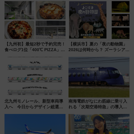
【九州初】最短2秒で予約完売！
【横浜市】夏の「夜の動物園」
食べログ1位「400℃ PIZZA」が
2026は何時から？ ズーラシア・
博多駅すぐの明治公園に8/7オー
野毛山・金沢の電車アクセスや
プン。もつ鍋風など限定メニュ
見どころ、限定イベントを徹底
ーも
解説！
北九州モノレール、新型車両導
南海電鉄がなにわ筋線に乗り入
入へ 今日からデザイン総選挙
れる「次期空港特急」の導入を
始まる
決定！ピニンファリーナによる
日本初の鉄道デザイン