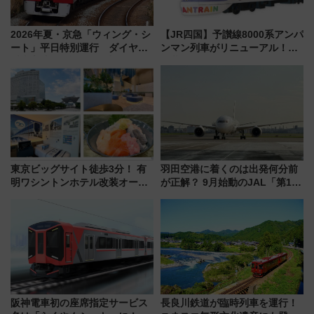
2026年夏・京急「ウィング・シ
【JR四国】予讃線8000系アンパ
ート」平日特別運行 ダイヤ・
ンマン列車がリニューアル！内
乗車方法を解説！2階建てバスや
外装デザイン公開 デビューは
三浦海岸を堪能できるお出かけ
今年12月
プランもご紹介
東京ビッグサイト徒歩3分！ 有
羽田空港に着くのは出発何分前
明ワシントンホテル改装オープ
が正解？ 9月始動のJAL「第1タ
ン直前「ゆりかもめ運転台付き
ーミナル北側サテライト」は徒
客室」や海鮮丼が人気の朝食ビ
歩1キロ超え！ 知っておきたい
ュッフェを現地レポ
変更点まとめ
阪神電車初の座席指定サービス
長良川鉄道が臨時列車を運行！