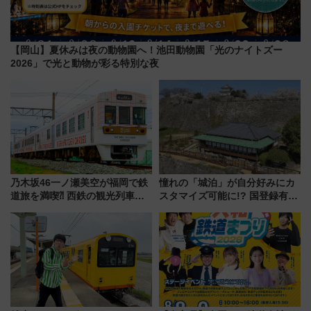
【岡山】夏休みは夜の動物園へ！池田動物園「光のナイトズー
2026」で光と動物が彩る特別な夜
乃木坂46一ノ瀬美空が福岡で鉄
憧れの「城泊」が自分好みにカ
道旅を満喫⁈ 西鉄の観光列車
スタマイズ可能に!? 国登録有形
「THE RAIL KITCHEN
文化財・丸亀城「延寿閣別館」
CHIKUGO」で巡る福岡･太宰
にオーダーメイド型の宿泊プラ
府･柳川の旅！YouTubeが公開
ンが誕生！
に