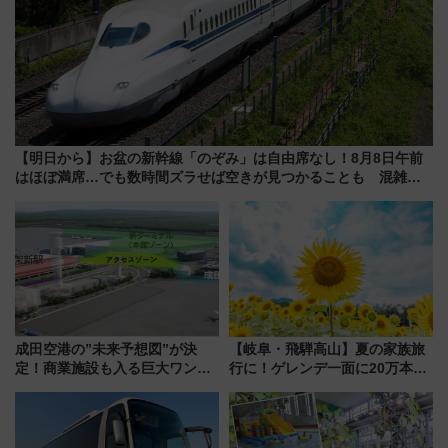
【明日から】お盆の新幹線「のぞみ」は自由席なし！8月8日午前
はほぼ満席…でも数時間ズラせば空きが見つかることも 混雑避
ける「空席」探しのコツ
成田空港の”未来予想図”が決
【岐阜・飛騨高山】夏の家族旅
定！商業施設も入る巨大ワンタ
行に！ゲレンデ一面に20万本の
ーミナル、京成の高架新駅整備
ひまわりが咲き誇る「アルコピ
で新型特急が品川･羽田とを結
アひまわり園」開園
ぶ！ JR空港駅は2面3線化！