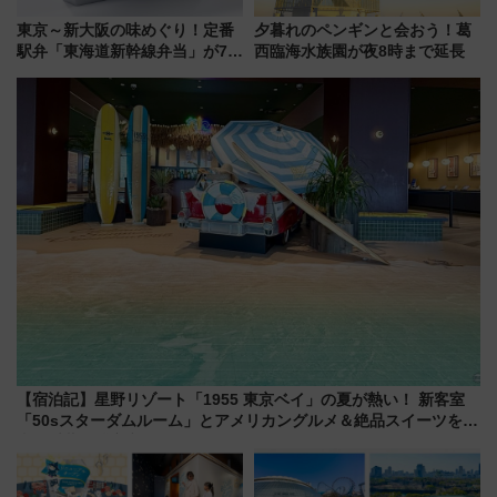
東京～新大阪の味めぐり！定番
夕暮れのペンギンと会おう！葛
駅弁「東海道新幹線弁当」が7月
西臨海水族園が夜8時まで延長
21日にリニューアル発売
【宿泊記】星野リゾート「1955 東京ベイ」の夏が熱い！ 新客室
「50sスターダムルーム」とアメリカングルメ＆絶品スイーツを満
喫（千葉県浦安市）