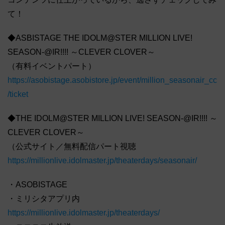
て！
◆ASBISTAGE THE IDOLM@STER MILLION LIVE!
SEASON-@IR!!!! ～CLEVER CLOVER～
（有料イベントパート）
https://asobistage.asobistore.jp/event/million_seasonair_cc
/ticket
◆THE IDOLM@STER MILLION LIVE! SEASON-@IR!!!! ～
CLEVER CLOVER～
（公式サイト／無料配信パート視聴
https://millionlive.idolmaster.jp/theaterdays/seasonair/
・ASOBISTAGE
・ミリシタアプリ内
https://millionlive.idolmaster.jp/theaterdays/