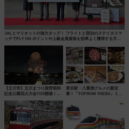
JALとマリオットの強力タッグ！ フライトと宿泊のステイタスマ
ッチでFLY ON ポイントや上級会員資格を効率よく獲得する方法
を解説
【立川市】立川まつり国営昭和
東京駅・八重洲グルメの新定
記念公園花火大会7/25開催！
番！「TOFROM YAESU」ミシ
5000発の花火が夜を彩る 今年は
ュラン店から大衆酒場まで68店
混雑に要注意、その理由は
舗が集結した食の空間を徹底解
剖！（9/10開業）