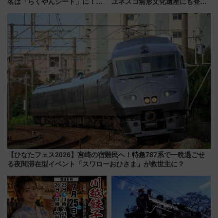
名は「らくやんシート」に！新
ユネスコ無形文化遺産にも登録
型3000系で大阪梅田～山陽姫路
された「郡上おどり」楽しむ人
を快適移動
に 乗車には予約が必要
【ひなたフェス2026】宮崎の宿難民へ！特急787系で一晩過ごせ
る夜間滞在型イベント「スワローおひさま」が救世主に？