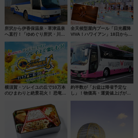
所沢から伊香保温泉・草津温泉
全天候型屋内プール「日光霧降
へ直行！「ゆめぐり所沢・川越
VIVA！ハワイアン」18日から営
号」で群馬の温泉旅をもっと気
業開始 小さなお子様連れのフ
軽に 運行ダイヤ・運賃を解説
ァミリーから大人まで幅広い世
代が一日中楽しる夏のリゾート
を楽しんで
横須賀・ソレイユの丘で10万本
約半数が「お盆は帰省予定な
のひまわりと絶景花火！ 恐竜や
し」！物価高・運賃値上げが財
ドッグプールなど三浦半島の日
布を直撃、往復1万円以内なら帰
帰りお出かけ最新情報（2026年
りたいけど……【WILLER お盆
7月17日～開催）
帰省動向調査】