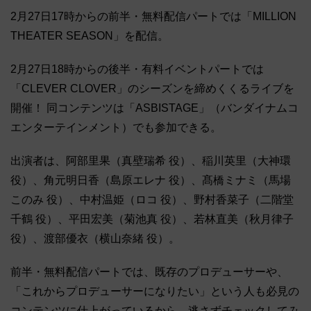
2月27日17時からの前半・無料配信パートでは「MILLION
THEATER SEASON」を配信。
2月27日18時からの後半・有料イベントパートでは
「CLEVER CLOVER」のシーズンを締めくくるライブを
開催！ 同コンテンツは「ASBISTAGE」（バンダイナムコ
エンターテインメント）でも参加できる。
出演者は、阿部里果（真壁瑞希 役）、稲川英里（大神環
役）、角元明日香（島原エレナ 役）、髙橋ミナミ（馬場
このみ 役）、中村温姫（ロコ 役）、野村香菜子（二階堂
千鶴 役）、平田宏美（菊池真 役）、若林直美（秋月律子
役）、渡部優衣（横山奈緒 役）。
前半・無料配信パートでは、既存のプロデューサーや、
「これからプロデューサーになりたい」という人も必見の
コンテンツに仕上がっているから、逃さずチェックしてみ