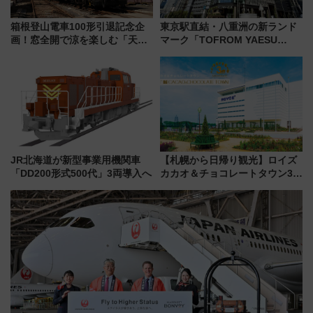
箱根登山電車100形引退記念企
東京駅直結・八重洲の新ランド
画！窓全開で涼を楽しむ「天然
マーク「TOFROM YAESU
クーラー体験号」と限定鉄コレ
TOWER」9/10開業！ 雨に濡れ
発売
ないバスターミナル直結でスキ
マ時間が充実
JR北海道が新型事業用機関車
【札幌から日帰り観光】ロイズ
「DD200形式500代」3両導入へ
カカオ＆チョコレートタウン3周
年！ 9月は入場料半額やチョコ
詰め放題を開催、ロイズタウン
駅からのアクセスも