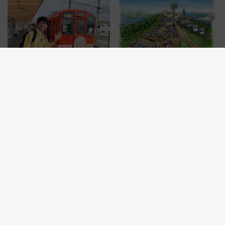
行開始に！ この夏は直通列車で
敬の名作写真も、駅弁フェスも
横浜へ！
同時開催！
まさかの出発駅へ逆戻り！？大
【気仙沼大島】新モノレールで
正ロマンと腕木式信号機に大興
山頂へ！絶景の「亀山テラス
奮「新・鉄道ひとり旅」277回
360°」が7月19日オープン、休
目の舞台は岐阜県の「明知鉄
暇村のお得な日帰りプランも登
道」
場