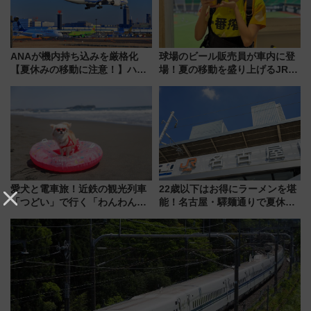
ANAが機内持ち込みを厳格化
球場のビール販売員が車内に登
【夏休みの移動に注意！】ハン
場！夏の移動を盛り上げるJR九
ドバッグやPCケースも対象の
州「ビール新幹線」7月31日・8
「身の回り品」新サイズ制限
月7日限定 ソフトバンクホーク
(40×30×20cm)おさらい
スとコラボ
愛犬と電車旅！近鉄の観光列車
22歳以下はお得にラーメンを堪
「つどい」で行く「わんわん列
能！名古屋・驛麺通りで夏休み
車」第5弾！海辺のBBQも楽し
限定「U22応援割り」が7月21日
める日帰りツアー
よりスタート