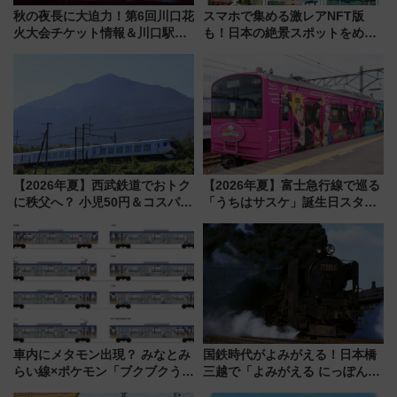
秋の夜長に大迫力！第6回川口花
スマホで集める激レアNFT版
火大会チケット情報＆川口駅か
も！日本の絶景スポットをめぐ
らのアクセスガイド
って集める「索道印(さくどうい
ん)」企画がスタート
【2026年夏】西武鉄道でおトク
【2026年夏】富士急行線で巡る
に秩父へ？ 小児50円＆コスパ最
「うちはサスケ」誕生日スタン
強きっぷで「安・近・短」な家
プラリー！富士急ハイランド限
族旅行！ 深夜の正丸トンネル探
定グルメ＆グッズ徹底ガイド
検や特急ラビューも
車内にメタモン出現？ みなとみ
国鉄時代がよみがえる！日本橋
らい線×ポケモン「ブクブクうみ
三越で「よみがえる にっぽんの
ぞこの街」ラッピング電車が運
鉄道展」7/22-8/3開催、広田尚