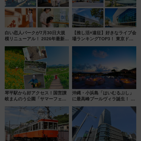
白い恋人パークが7月30日大規
【推し活×遠征】好きなライブ会
模リニューアル！ 2026年最新の
場ランキングTOP3！ 東京ドー
新エリア・工場見学の見どころ
ムや大阪城ホールが選ばれる理
と料金・アクセスを徹底解説
由と交通アクセス術、ライブ会
（札幌市）
場に何を求める？
琴平駅から好アクセス！国営讃
沖縄・小浜島「はいむるぶし」
岐まんのう公園「サマーフェス
に最高峰プールヴィラ誕生！ 石
タ」コキアに、ひまわりに、カ
垣島から船で向かう究極のご褒
ブトムシに楽しいがいっぱい
美旅「何もしない贅沢」を体験
してみない？