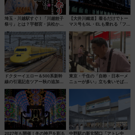
埼玉・川越駅すぐ！「川越餃子
【大井川鐵道】着るだけでトー
祭り」とは？宇都宮・浜松から
マス号もSL・ELも乗れる「フリ
ご当地和牛まで全国の人気餃子
ーきっぷTシャツ」8月6日より
を食べ比べ【7月25日・26日開
受注販売
催】
ドクターイエロー＆500系新幹
東京・千住の「自称・日本一メ
線の引退記念ツアー秋の追加企
ニューが多い」立ち食いそば屋
画が決定！乗車体験やグッズ・
とは？ ＢＳ日テレ『ドランク塚
ホテル情報まとめ
地のふらっと立ち食いそば』
7/27夜10時～放送
2027年も開催！冬の神戸を彩る
中野駅の新玄関口「アトレ中