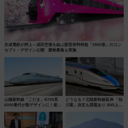
京成電鉄が押上～成田空港を結ぶ新型有料特急「3900形」のコン
セプト・デザイン公開 愛称募集も実施
山陽新幹線「こだま」N700系
どうなる？北陸新幹線延伸 「桂
6000番代が新デザインに！産学
川案」決定も課題あり SNS上の
連携で描く瀬戸内の波模様 運
声は
用は今冬から