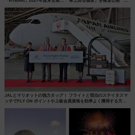
「HYBARI」2027年度末営業運
車上回る個室」を報道公開 プ
転へ 鉄道・発電・まちづくり
ライベート感備えた上質な空間
で水素利活用が加速
JALとマリオットの強力タッグ！ フライトと宿泊のステイタスマ
ッチでFLY ON ポイントや上級会員資格を効率よく獲得する方法
を解説