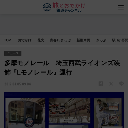
TOP
おでかけ
花火
青春18きっぷ
新型車両
きっぷ
駅･街 再
ニュース
多摩モノレール 埼玉西武ライオンズ装
飾『Lモノレール』運行
2017.04.05 09:04