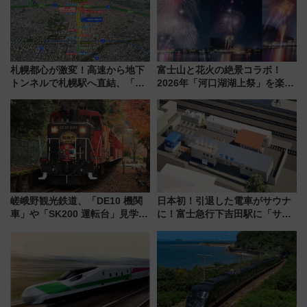
札幌都心が激変！高速から地下
富士山と花火の絶景コラボ！
トンネルで札幌駅へ直結、「創
2026年「河口湖湖上祭」を楽し
成川通都心アクセス道路」が7月
む完全ガイド＆鉄道アクセスの
から本格着工、延長4.8km整備
ススメ
事業の全貌
嵯峨野観光鉄道、「DE10 機関
日本初！引退した電車がサウナ
車」や「SK200 運転台」見学ツ
に！富士急行下吉田駅に「サ電
アーを開催！ ラストランイベン
（SADEN）」2026年12月開
トの一環で激レア体験できちゃ
業 行き交う電車の音や振動を
うかも 参加方法やスケジュール
感じながら「ととのう」新感覚
をご紹介