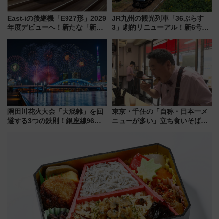
East-iの後継機「E927形」2029
JR九州の観光列車「36ぷらす
年度デビューへ！新たな「新幹
3」劇的リニューアル！新6号車
線専用検測車」の性能を徹底解
“1〜2名用グリーン個室”と曜日
説【JR東日本】
別 “プレミアムランチ”導入･ル
ートや価格など解説
隅田川花火大会「大混雑」を回
東京・千住の「自称・日本一メ
避する3つの鉄則！銀座線96本
ニューが多い」立ち食いそば屋
増発･浅草線臨時ダイヤ･スカイ
とは？ ＢＳ日テレ『ドランク塚
ツリー駅の規制まとめ 7/25開催
地のふらっと立ち食いそば』
（2026年）
7/27夜10時～放送