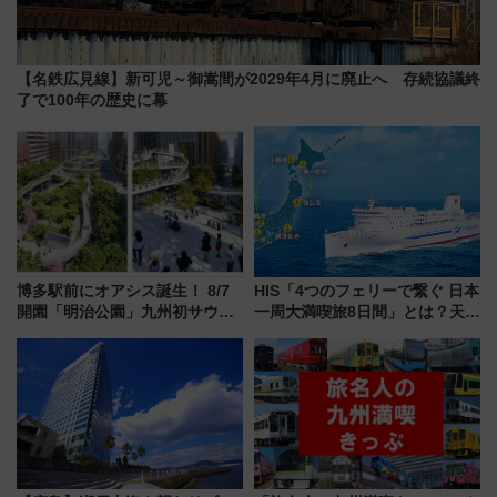
【名鉄広見線】新可児～御嵩間が2029年4月に廃止へ 存続協議終
了で100年の歴史に幕
博多駅前にオアシス誕生！ 8/7
HIS「4つのフェリーで繋ぐ 日本
開園「明治公園」九州初サウナ
一周大満喫旅8日間」とは？天橋
TOTOPAや日本一のピザなど絶
立・小樽・日光東照宮など全国
品グルメ登場で駅前の過ごし方
の絶景＆限定グルメを網羅！煩
はどう変わる？
雑な手続きも不要でお手軽に楽
しめるプランが登場