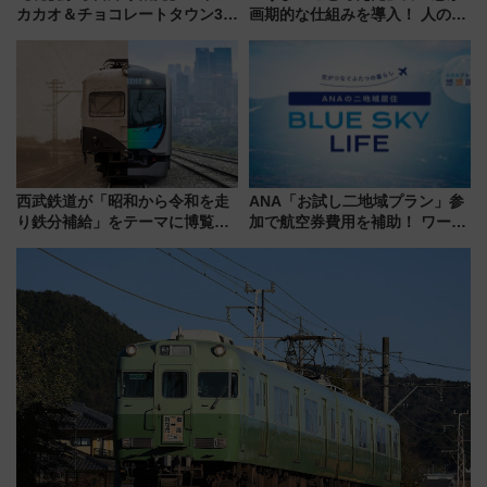
カカオ＆チョコレートタウン3周
画期的な仕組みを導入！ 人のか
年！ 9月は入場料半額やチョコ
わりにスマホが並ぶ「分身く
詰め放題を開催、ロイズタウン
ん」始動
駅からのアクセスも
西武鉄道が「昭和から令和を走
ANA「お試し二地域プラン」参
り鉄分補給」をテーマに博覧会
加で航空券費用を補助！ ワーケ
を実施！くすのきホールで8月
ーションや週末移住に最適な自
14日から 新車両「トキイロ」体
治体は？ 2026年は対象のエリア
験ブースも アクセスや申込方法
が拡大！
を解説