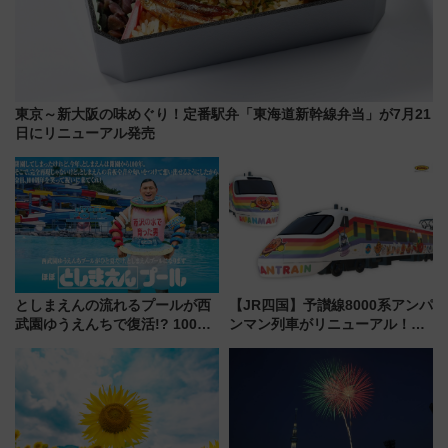
東京～新大阪の味めぐり！定番駅弁「東海道新幹線弁当」が7月21
日にリニューアル発売
としまえんの流れるプールが西
【JR四国】予讃線8000系アンパ
武園ゆうえんちで復活!? 100周
ンマン列車がリニューアル！内
年記念企画＆「春日のうん○スラ
外装デザイン公開 デビューは
イダー」に注目 2026年夏は所
今年12月
沢へ遊びに行こう