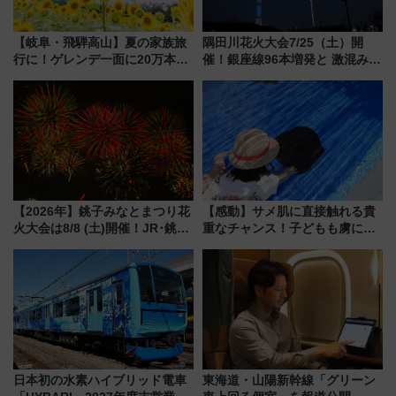
【岐阜・飛騨高山】夏の家族旅
隅田川花火大会7/25（土）開
行に！ゲレンデ一面に20万本の
催！銀座線96本増発と 激混みの
ひまわりが咲き誇る「アルコピ
「浅草駅」を回避する最寄り駅･
アひまわり園」開園
アクセス攻略法、2万発の花火が
都心の夜に！
【2026年】銚子みなとまつり花
【感動】サメ肌に直接触れる貴
火大会は8/8 (土)開催！JR･銚子
重なチャンス！子どもも虜にな
電鉄の臨時列車やアクセス情
る鴨川シーワールド「エイとサ
報、利根川に咲く8,000発の大迫
メのタッチングプール」【夏休
力＆屋台を満喫
み限定企画】
日本初の水素ハイブリッド電車
東海道・山陽新幹線「グリーン