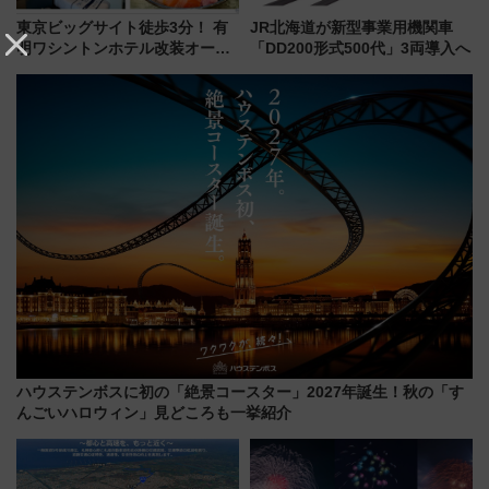
東京ビッグサイト徒歩3分！ 有
JR北海道が新型事業用機関車
明ワシントンホテル改装オープ
「DD200形式500代」3両導入へ
ン直前「ゆりかもめ運転台付き
客室」や海鮮丼が人気の朝食ビ
ュッフェを現地レポ
ハウステンボスに初の「絶景コースター」2027年誕生！秋の「す
んごいハロウィン」見どころも一挙紹介