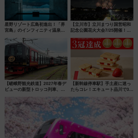
星野リゾート広島初進出！「界
【立川市】立川まつり国営昭和
宮島」のインフィニティ温泉と
記念公園花火大会7/25開催！
古式サウナ「石風呂」を大解剖
5000発の花火が夜を彩る 今年は
宿泊料金・アクセスは？（2026
混雑に要注意、その理由は
年7月23日開業）
【嵯峨野観光鉄道】2027年春デ
【新幹線停車駅】手土産に迷っ
ビューの新型トロッコ列車、い
たらコレ！エキュート品川で3年
よいよ試運転開始へ！現行車両
連続売上1位を獲得した定番手土
は2026年で引退
産スイーツとは？