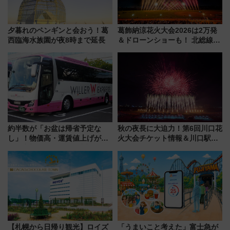
夕暮れのペンギンと会おう！葛
葛飾納涼花火大会2026は2万発
西臨海水族園が夜8時まで延長
＆ドローンショーも！ 北総線を
使った穴場アクセスや臨時列
車、観覧スポット情報と周辺観
光まとめ（7/28開催）
約半数が「お盆は帰省予定な
秋の夜長に大迫力！第6回川口花
し」！物価高・運賃値上げが財
火大会チケット情報＆川口駅か
布を直撃、往復1万円以内なら帰
らのアクセスガイド
りたいけど……【WILLER お盆
帰省動向調査】
【札幌から日帰り観光】ロイズ
「うまいこと考えた」富士急が