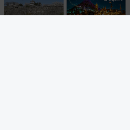
1億円出資で挑む新時代のまちづ
年祭にそうにゃん＆DB.スター
くりとは？
マンが登場
憧れの「城泊」が自分好みにカ
2026夏の旅行はJALがお得！東
スタマイズ可能に!? 国登録有形
京ディズニーシー完全貸切パー
文化財・丸亀城「延寿閣別館」
ティー招待券が当たるキャンペ
にオーダーメイド型の宿泊プラ
ーン始まる 条件は「夏の国内
ンが誕生！
線に2回搭乗」