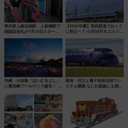
東武東上線池袋駅・上板橋駅で
【2026年夏】西武鉄道でおトク
顔認証改札が7月15日スター
に秩父へ？ 小児50円＆コスパ最
ト、手ぶらで乗車から買い物ま
強きっぷで「安・近・短」な家
でシームレスに
族旅行！ 深夜の正丸トンネル探
検や特急ラビューも
沖縄・小浜島「はいむるぶし」
南海・日立と量子技術活用でシ
に最高峰プールヴィラ誕生！ 石
ステム構築 なにわ筋線にも期待
垣島から船で向かう究極のご褒
乗務員・車両計画作業を短縮へ
美旅「何もしない贅沢」を体験
してみない？