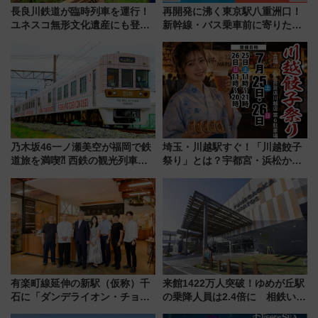
長良川鉄道が臨時列車を運行！
再開発に沸く東京駅八重洲口！
ユネスコ無形文化遺産にも登録
新幹線・バス乗車前に寄りたい
された「郡上おどり」楽しむ人
「ヤエチカ」2026年夏の「ひん
に 乗車には予約が必要
やり＆スタミナグルメ」6選【新
店舗も！】
乃木坂46一ノ瀬美空が福岡で鉄
埼玉・川越駅すぐ！「川越餃子
道旅を満喫⁈ 西鉄の観光列車
祭り」とは？宇都宮・浜松から
「THE RAIL KITCHEN
ご当地和牛まで全国の人気餃子
CHIKUGO」で巡る福岡･太宰
を食べ比べ【7月25日・26日開
府･柳川の旅！YouTubeが公開
催】
に
有楽町線延伸の新駅（仮称）千
来館1422万人突破！ゆめが丘駅
石に「ダンデライオン・チョコ
の乗降人員は2.4倍に 相鉄いず
レート」が出店！ 東京メトロが
み野線「ゆめが丘ソラトス」2周