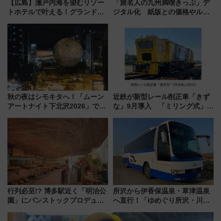
【広島】瀬戸内海を望むリゾー
「旅名人の九州満喫きっぷ」デ
トホテルで叶える！グランドプ
ジタル化 紙版との価格やルー
リンスホテル広島のフォトウエ
ルの違いを解説
ディング＆カジュアルパーティ
ープラン
秋の夜はシモキタへ！「ムーン
近鉄が新型レール削正車「きず
アートナイト下北沢2026」でイ
な」9月導入 「ミリング式」採
マーシブシアターやアート巡り
用でメンテナンス作業を効率
を満喫しよう
化！安全性や乗り心地の向上に
貢献するだけでなく、全線区で
活躍するための仕組みも
行列必至!? 博多駅近く「明治公
所沢から伊香保温泉・草津温泉
園」にパンストックプロデュー
へ直行！「ゆめぐり所沢・川越
スの新業態『Land Bageri』8/7
号」で群馬の温泉旅をもっと気
オープン 秋からはビストロ営業
軽に 運行ダイヤ・運賃を解説