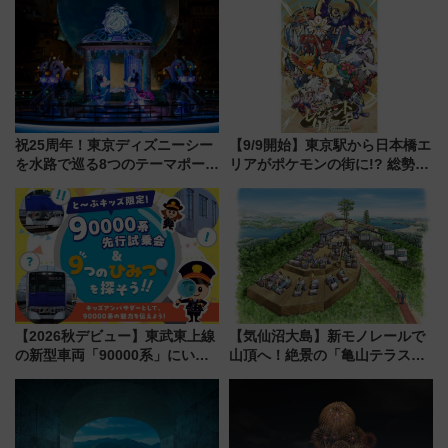
祝25周年！東京ディズニーシー
【9/9開始】東京駅から日本橋エ
を水路で巡る8つのテーマポート
リアがポケモンの街に!? 総勢
と限定デコレーションを解説
100匹以上が出現「レジェンド
リサーチ」本格謎解き・グッズ
情報まとめ
【2026秋デビュー】東武東上線
【気仙沼大島】新モノレールで
の新型車両「90000系」にいち
山頂へ！絶景の「亀山テラス
早く乗れる！ 8/11開催の小学生
360°」が7月19日オープン、休
向け先行試乗会でキッズアンバ
暇村のお得な日帰りプランも登
サダーになろう
場