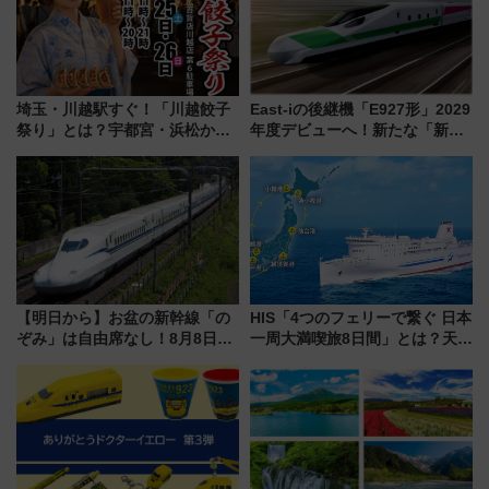
埼玉・川越駅すぐ！「川越餃子
East-iの後継機「E927形」2029
祭り」とは？宇都宮・浜松から
年度デビューへ！新たな「新幹
ご当地和牛まで全国の人気餃子
線専用検測車」の性能を徹底解
を食べ比べ【7月25日・26日開
説【JR東日本】
催】
【明日から】お盆の新幹線「の
HIS「4つのフェリーで繋ぐ 日本
ぞみ」は自由席なし！8月8日午
一周大満喫旅8日間」とは？天橋
前はほぼ満席…でも数時間ズラ
立・小樽・日光東照宮など全国
せば空きが見つかることも 混
の絶景＆限定グルメを網羅！煩
雑避ける「空席」探しのコツ
雑な手続きも不要でお手軽に楽
しめるプランが登場