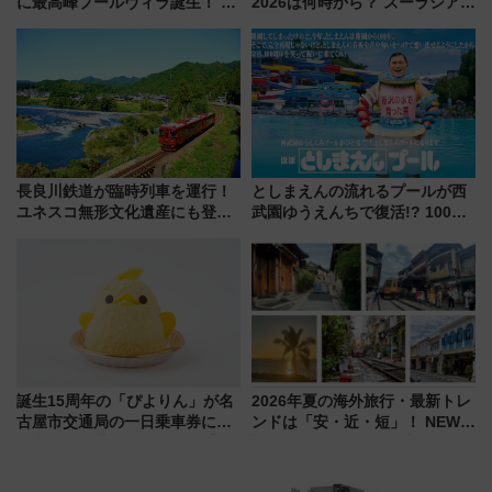
に最高峰プールヴィラ誕生！ 石
2026は何時から？ ズーラシア・
垣島から船で向かう究極のご褒
野毛山・金沢の電車アクセスや
美旅「何もしない贅沢」を体験
見どころ、限定イベントを徹底
してみない？
解説！
長良川鉄道が臨時列車を運行！
としまえんの流れるプールが西
ユネスコ無形文化遺産にも登録
武園ゆうえんちで復活!? 100周
された「郡上おどり」楽しむ人
年記念企画＆「春日のうん○スラ
に 乗車には予約が必要
イダー」に注目 2026年夏は所
沢へ遊びに行こう
誕生15周年の「ぴよりん」が名
2026年夏の海外旅行・最新トレ
古屋市交通局の一日乗車券に！
ンドは「安・近・短」！ NEWT
東山線では貸切電車も登場【限
調査から読み解く、最新の人気
定1万5000枚】
渡航先TOP5とは？ 円安時代の
旅行術