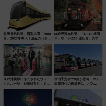
【新築マンション人気ランキン
グ】
筑豊電気鉄道に新型車両「7000
嵯峨野観光鉄道、「DE10 機関
形」2027年導入！沿線の花をイ
車」や「SK200 運転台」見学ツ
メージしたイエローを採用 車
アーを開催！ ラストランイベン
内は落ち着いたゆとりある空間
トの一環で激レア体験できちゃ
に
うかも 参加方法やスケジュール
をご紹介
東武池袋駅に導入されたウォー
宿泊予定者の9割が悲鳴…ホテル
クスルー型「顔認証改札」を見
高騰時代の最適解は「バス
る 低コストで「顔パス」実装
泊」!? WILLER最新調査で判明
した、推し活遠征や観光時のリ
アルな懐事情