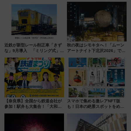
オも認める『2026年に訪れるべき世界の旅先』
近鉄が新型レール削正車「きず
秋の夜はシモキタへ！「ムーン
な」9月導入 「ミリング式」採
アートナイト下北沢2026」でイ
用でメンテナンス作業を効率
マーシブシアターやアート巡り
化！安全性や乗り心地の向上に
を満喫しよう
貢献するだけでなく、全線区で
活躍するための仕組みも
【奈良県】全国から鉄道会社が
スマホで集める激レアNFT版
参加！駅弁も大集合！「大和鉄
も！日本の絶景スポットをめぐ
道まつり2026」が8月8日・9日
って集める「索道印(さくどうい
に開催決定
ん)」企画がスタート