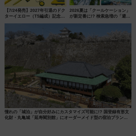
【7/24発売】2027年引退のドク
2026夏は「クールケーション」
ターイエロー（T5編成）記念グ
が新定番に!? 検索急増の「避暑
ッズ7種が登場！ 新幹線車内放
地ランキングTOP5」。涼しさ
送の目覚まし時計など通販・販
と移動を楽しむ、電車で行くお
売店舗まとめ
すすめ観光情報も
憧れの「城泊」が自分好みにカスタマイズ可能に!? 国登録有形文
化財・丸亀城「延寿閣別館」にオーダーメイド型の宿泊プランが
誕生！