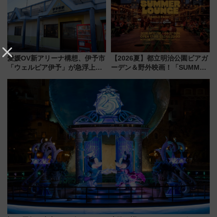
覧席情報まで徹底解説
怖に泣き叫べ―
愛媛OV新アリーナ構想、伊予市
【2026夏】都立明治公園ビアガ
「ウェルピア伊予」が急浮上！
ーデン＆野外映画！「SUMMER
サイボウズ青野社長の参加表明
LOUNGE」のアクセスと上映ス
で探る鉄道アクセスの未来
ケジュール 夜風とビール、映画
を満喫！