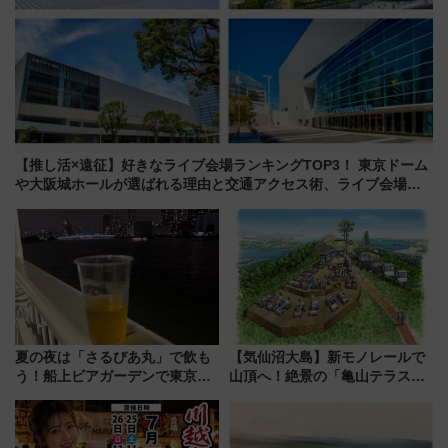
【推し活×遠征】好きなライブ会場ランキングTOP3！ 東京ドーム
や大阪城ホールが選ばれる理由と交通アクセス術、ライブ会場に
何を求める？
夏の夜は「さるびあ丸」で飲も
【気仙沼大島】新モノレールで
う！船上ビアガーデンで東京湾
山頂へ！絶景の「亀山テラス
の夜景を眺めながら軽く一
360°」が7月19日オープン、休
杯……工場直送生ビールや島グ
暇村のお得な日帰りプランも登
ルメが美味い
場