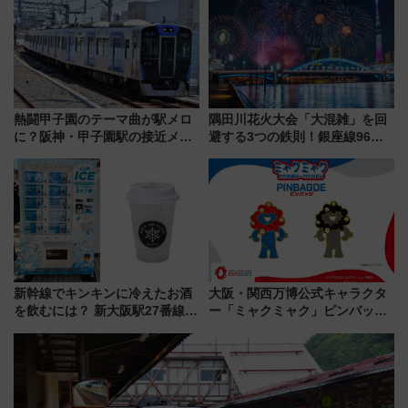
事業の全貌
熱闘甲子園のテーマ曲が駅メロ
隅田川花火大会「大混雑」を回
に？阪神・甲子園駅の接近メロ
避する3つの鉄則！銀座線96本
ディがVaundy「かげろう」×向
増発･浅草線臨時ダイヤ･スカイ
谷実アレンジの特別仕様へ、8月
ツリー駅の規制まとめ 7/25開催
5日始発から
（2026年）
新幹線でキンキンに冷えたお酒
大阪・関西万博公式キャラクタ
を飲むには？ 新大阪駅27番線ホ
ー「ミャクミャク」ピンバッジ
ームに登場した完全キャッシュ
新登場！関西の駅構内などで7月
レス「カップ氷」専用自販機が
中旬発売
話題！