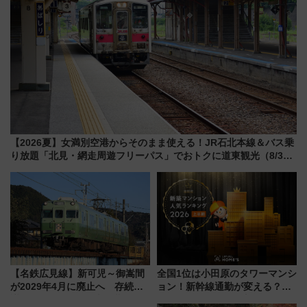
【2026夏】女満別空港からそのまま使える！JR石北本線＆バス乗
り放題「北見・網走周遊フリーパス」でおトクに道東観光（8/3発
売）
【名鉄広見線】新可児～御嵩間
全国1位は小田原のタワーマンシ
が2029年4月に廃止へ 存続協
ョン！新幹線通勤が変える？
議終了で100年の歴史に幕
「住みたい街」の最新トレンド