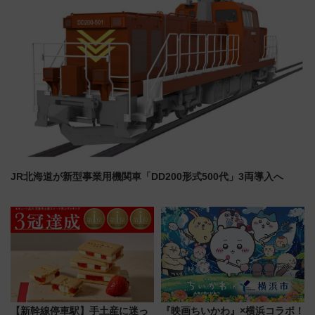
JR北海道が新型事業用機関車「DD200形式500代」3両導入へ
【新幹線停車駅】手土産に迷っ
『映画ちいかわ』×横浜コラボ！