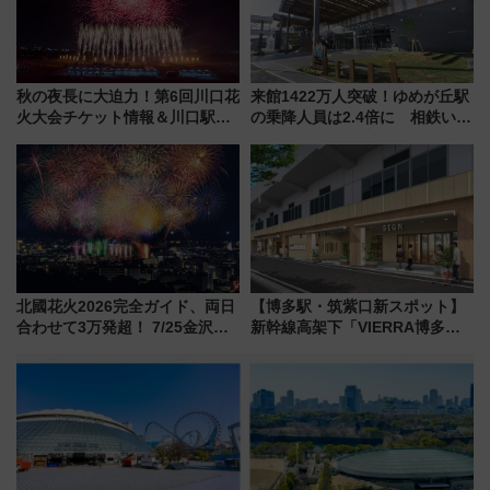
秋の夜長に大迫力！第6回川口花
来館1422万人突破！ゆめが丘駅
火大会チケット情報＆川口駅か
の乗降人員は2.4倍に 相鉄いず
らのアクセスガイド
み野線「ゆめが丘ソラトス」2周
年祭にそうにゃん＆DB.スター
マンが登場
北國花火2026完全ガイド、両日
【博多駅・筑紫口新スポット】
合わせて3万発超！ 7/25金沢大
新幹線高架下「VIERRA博多テ
会・8/1川北大会の2つの花火大
ラス」が9/18開業！九州初出店
会の日程・アクセス・観覧席ま
など注目の全6店舗 「博多活憩
とめ（石川県）
通り」も一新