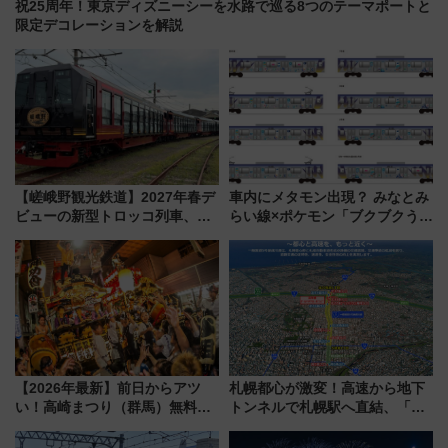
祝25周年！東京ディズニーシーを水路で巡る8つのテーマポートと
限定デコレーションを解説
【嵯峨野観光鉄道】2027年春デ
車内にメタモン出現？ みなとみ
ビューの新型トロッコ列車、い
らい線×ポケモン「ブクブクうみ
よいよ試運転開始へ！現行車両
ぞこの街」ラッピング電車が運
は2026年で引退
行開始に！ この夏は直通列車で
横浜へ！
【2026年最新】前日からアツ
札幌都心が激変！高速から地下
い！高崎まつり（群馬）無料観
トンネルで札幌駅へ直結、「創
覧エリアから初開催100人みこ
成川通都心アクセス道路」が7月
しまで
から本格着工、延長4.8km整備