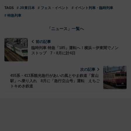
TAGS
# JR東日本
# フェス・イベント
# イベント列車・臨時列車
# 特急列車
「ニュース」一覧へ
前の記事
臨時列車 特急「185」運転へ！横浜～伊東間でノン
ストップ 7・8月に計4日
次の記事
455系・413系観光急行があいの風とやま鉄道「富山
駅」へ乗り入れ 8月に「急行立山号」運転 えちご
トキめき鉄道