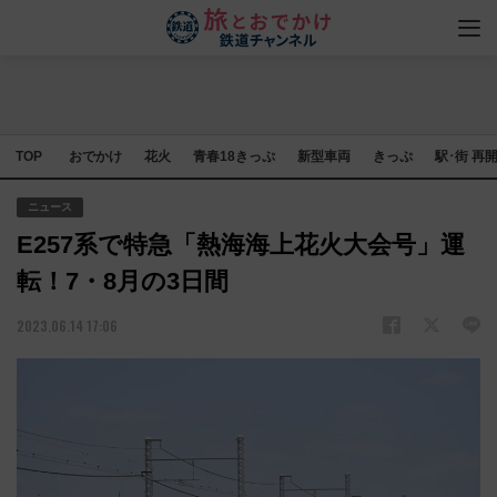
TOP
おでかけ
花火
青春18きっぷ
新型車両
きっぷ
駅･街 再
ニュース
E257系で特急「熱海海上花火大会号」運
転！7・8月の3日間
2023.06.14 17:06