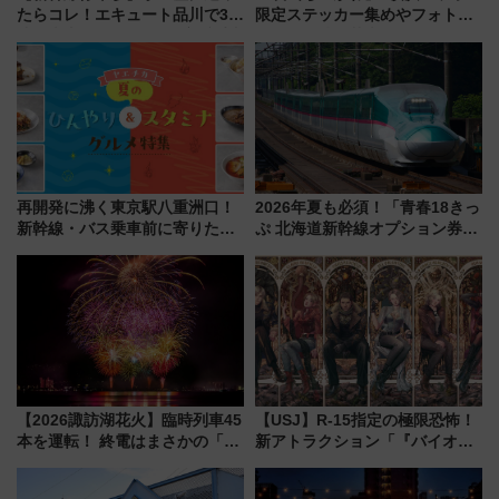
たらコレ！エキュート品川で3年
限定ステッカー集めやフォトス
連続売上1位を獲得した定番手土
ポット、特別花火でみなとみら
産スイーツとは？
いを満喫しよう（花火鑑賞会応
募は7/12まで！）
再開発に沸く東京駅八重洲口！
2026年夏も必須！「青春18きっ
新幹線・バス乗車前に寄りたい
ぷ 北海道新幹線オプション券」
「ヤエチカ」2026年夏の「ひん
自動改札対応ルールと途中下車
やり＆スタミナグルメ」6選【新
の罠
店舗も！】
【2026諏訪湖花火】臨時列車45
【USJ】R-15指定の極限恐怖！
本を運転！ 終電はまさかの「0
新アトラクション「『バイオハ
時30分発新宿行き」!? 当日のプ
ザード レクイエム』 ザ・ダイ
ログラムから交通規制情報、観
ブ」今秋登場 ―予測不能の恐