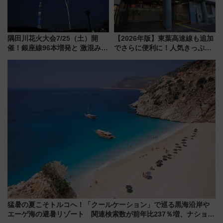
隅田川花火大会7/25（土）開
【2026年版】東葉高速線も追加
催！銀座線96本増発と 激混みの
でさらに便利に！人気きっぷ
「浅草駅」を回避する最寄り駅･
「サンキューちばフリーパス」
アクセス攻略法、2万発の花火が
今年も発売 秋・早春に千葉県を
都心の夜に！
巡るなら使い勝手・コスパ抜群
猛暑の夏こそトルコへ！「クールケーション」で巡る黒海沿岸や
エーゲ海の避暑リゾート 関連検索数が前年比237％増、ナショジ