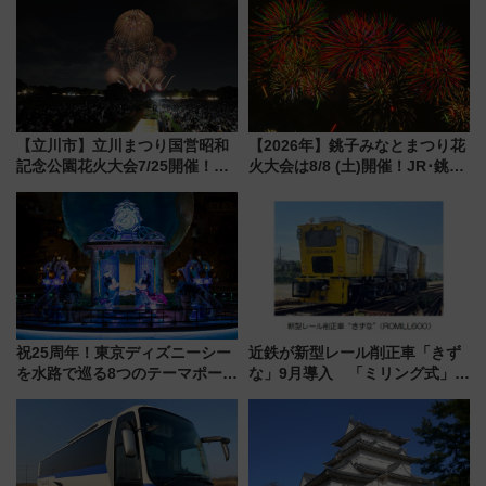
【立川市】立川まつり国営昭和
【2026年】銚子みなとまつり花
記念公園花火大会7/25開催！
火大会は8/8 (土)開催！JR･銚子
5000発の花火が夜を彩る 今年は
電鉄の臨時列車やアクセス情
混雑に要注意、その理由は
報、利根川に咲く8,000発の大迫
力＆屋台を満喫
祝25周年！東京ディズニーシー
近鉄が新型レール削正車「きず
を水路で巡る8つのテーマポート
な」9月導入 「ミリング式」採
と限定デコレーションを解説
用でメンテナンス作業を効率
化！安全性や乗り心地の向上に
貢献するだけでなく、全線区で
活躍するための仕組みも