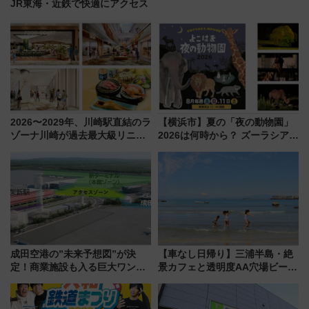
JR東海・近鉄で快適にアクセス
2026〜2029年、川崎駅直結のラ
【横浜市】夏の「夜の動物園」
ゾーナ川崎が過去最大級リニュ
2026は何時から？ ズーラシア・
ーアル！ フードコート拡大など
野毛山・金沢の電車アクセスや
「いつから何が変わるか」徹底
見どころ、限定イベントを徹底
解説！
解説！
成田空港の”未来予想図”が決
【車なし日帰り】三浦半島・絶
定！商業施設も入る巨大ワンタ
景カフェと透明度AA穴場ビーチ
ーミナル、京成の高架新駅整備
を巡る！ おトクな電車きっぷ活
で新型特急が品川･羽田とを結
用してストレスフリー旅へ行こ
ぶ！ JR空港駅は2面3線化！
う！