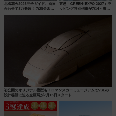
北國花火2026完全ガイド、両日
東急「GREEN×EXPO 2027」ラ
合わせて3万発超！ 7/25金沢大
ッピング特別列車が7/14～東
会・8/1川北大会の2つの花火大
横・田園都市・目黒線でデビュ
会の日程・アクセス・観覧席ま
ー！ 注目の編成やデザインまと
とめ（石川県）
め
初公開のオリジナル模型も！ロマンスカーミュージアムでVSEの
設計秘話に迫る企画展が7月15日スタート