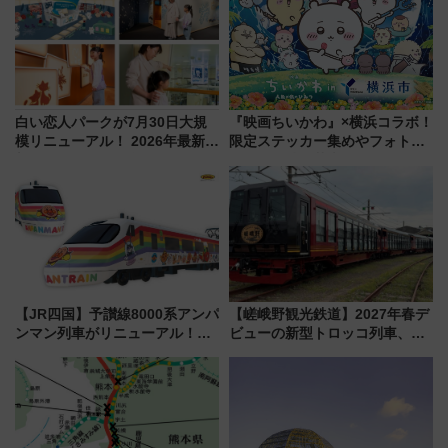
都心の夜に！
白い恋人パークが7月30日大規
『映画ちいかわ』×横浜コラボ！
模リニューアル！ 2026年最新の
限定ステッカー集めやフォトス
新エリア・工場見学の見どころ
ポット、特別花火でみなとみら
と料金・アクセスを徹底解説
いを満喫しよう（花火鑑賞会応
（札幌市）
募は7/12まで！）
【JR四国】予讃線8000系アンパ
【嵯峨野観光鉄道】2027年春デ
ンマン列車がリニューアル！内
ビューの新型トロッコ列車、い
外装デザイン公開 デビューは
よいよ試運転開始へ！現行車両
今年12月
は2026年で引退