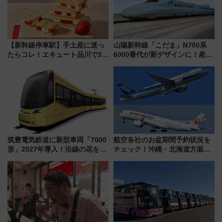
【新幹線停車駅】手土産に迷っ
山陽新幹線「こだま」N700系
たらコレ！エキュート品川で3年
6000番代が新デザインに！産学
連続売上1位を獲得した定番手土
連携で描く瀬戸内の波模様 運
産スイーツとは？
用は今冬から
筑豊電気鉄道に新型車両「7000
航空各社のお盆期間予約状況を
形」2027年導入！沿線の花をイ
チェック！沖縄・北海道方面は
メージしたイエローを採用 車
予約急増中、いまから狙うべき
内は落ち着いたゆとりある空間
日は？
に