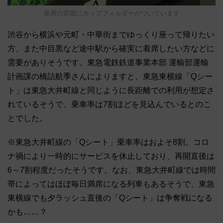
座席の背面にカップフォルダーがついています
渋谷から横浜や元町・中華街までゆっくり座って帰りたい
方、また中目黒など途中駅から確実に着席したい方などに
需要がありそうです。東急電鉄鉄道事業本部 運輸部運輸
計画課の橋詰航季さんによりますと、東急東横線「Qシー
ト」は東急大井町線と同じように長距離での利用が想定さ
れているそうで、乗車率は7割ほどを見込んでいるとのこ
とでした。
※東急大井町線の「Qシート」乗車率はおよそ8割。コロ
ナ禍により一時的にサービスを休止しており、再開直後は
6～7割程度だったそうです。なお、東急大井町線では時間
帯によってはほぼ毎日満席になる列車もあるそうで、東急
東横線でも夕ラッシュ直後の「Qシート」は争奪戦になる
かも……？