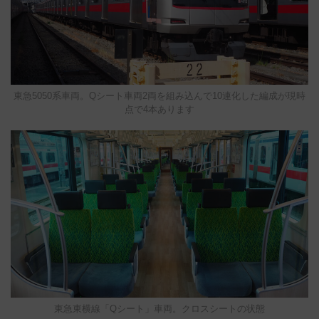
東急5050系車両。Qシート車両2両を組み込んで10連化した編成が現時
点で4本あります
東急東横線「Qシート」車両。クロスシートの状態