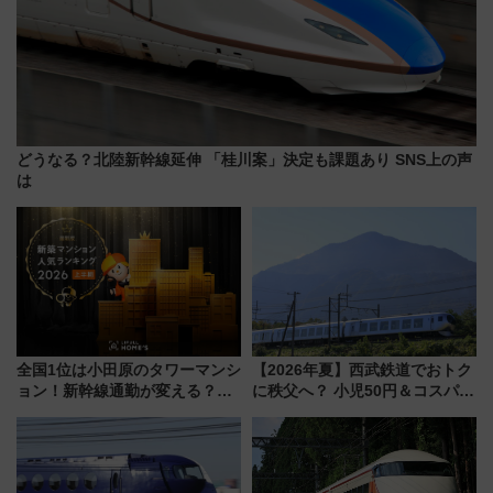
どうなる？北陸新幹線延伸 「桂川案」決定も課題あり SNS上の声
は
全国1位は小田原のタワーマンシ
【2026年夏】西武鉄道でおトク
ョン！新幹線通勤が変える？
に秩父へ？ 小児50円＆コスパ最
「住みたい街」の最新トレンド
強きっぷで「安・近・短」な家
【新築マンション人気ランキン
族旅行！ 深夜の正丸トンネル探
グ】
検や特急ラビューも