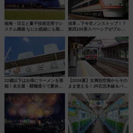
南海・日立と量子技術活用でシ
浅草→下今市ノンストップ！？
ステム構築 なにわ筋線にも期待
東武100系スペーシアがブルー
乗務員・車両計画作業を短縮へ
リボン賞35周年記念で「デビュ
ー当時の停車駅」を再現 運転
時刻や特急券の買い方を紹介
22歳以下はお得にラーメンを堪
【2026夏】女満別空港からその
能！名古屋・驛麺通りで夏休み
まま使える！JR石北本線＆バス
限定「U22応援割り」が7月21日
乗り放題「北見・網走周遊フリ
よりスタート
ーパス」でおトクに道東観光
（8/3発売）