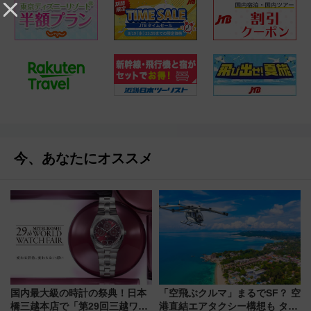
今、あなたにオススメ
国内最大級の時計の祭典！日本
「空飛ぶクルマ」まるでSF？ 空
橋三越本店で「第29回三越ワー
港直結エアタクシー構想も タイ