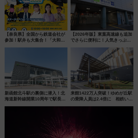
【奈良県】全国から鉄道会社が
【2026年版】東葉高速線も追加
参加！駅弁も大集合！「大和鉄
でさらに便利に！人気きっぷ
道まつり2026」が8月8日・9日
「サンキューちばフリーパス」
に開催決定
今年も発売 秋・早春に千葉県を
巡るなら使い勝手・コスパ抜群
新函館北斗駅の裏側に潜入！北
来館1422万人突破！ゆめが丘駅
海道新幹線開業10周年で駅長
の乗降人員は2.4倍に 相鉄いず
室・地下通路など公開イベン
み野線「ゆめが丘ソラトス」2周
ト 参加方法や体験内容を紹介
年祭にそうにゃん＆DB.スター
マンが登場