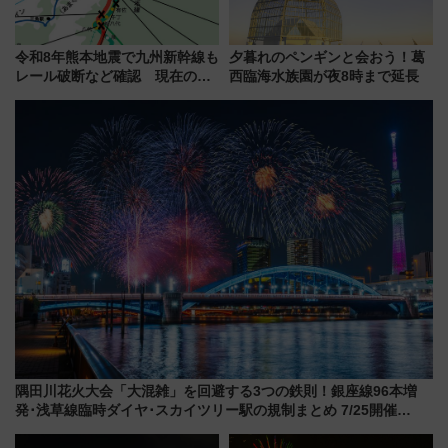
令和8年熊本地震で九州新幹線も
夕暮れのペンギンと会おう！葛
レール破断など確認 現在の運
西臨海水族園が夜8時まで延長
転見合わせ状況と交通網への影
響
隅田川花火大会「大混雑」を回避する3つの鉄則！銀座線96本増
発･浅草線臨時ダイヤ･スカイツリー駅の規制まとめ 7/25開催
（2026年）