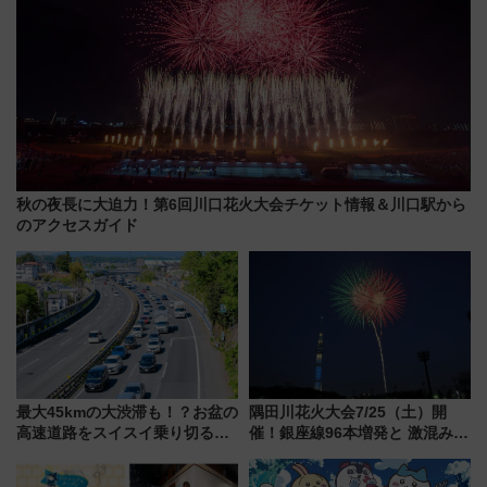
秋の夜長に大迫力！第6回川口花火大会チケット情報＆川口駅から
のアクセスガイド
最大45kmの大渋滞も！？お盆の
隅田川花火大会7/25（土）開
高速道路をスイスイ乗り切る快
催！銀座線96本増発と 激混みの
適ドライブ術
「浅草駅」を回避する最寄り駅･
アクセス攻略法、2万発の花火が