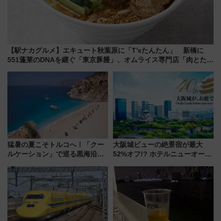
【駅ナカグルメ】エキュート秋葉原に「T’sたんたん」 新橋に
551蓬莱のDNAを継ぐ「東京豚饅」、オムライス専門店「肉とたま
ご」新グルメ続々登場！【2026年8月】
猛暑の夏こそトルコへ！「クー
大阪城ビューの絶景宿が最大
ルケーション」で巡る黒海沿岸
52%オフ!? ホテルニューオータ
やエーゲ海の避暑リゾート 関
ニ大阪の40周年「夏のタイムセ
連検索数が前年比237％増、ナ
ール」で秋の関西旅を豪華にす
ショジオも認める『2026年に訪
る方法（8月20日まで！）
れるべき世界の旅先』