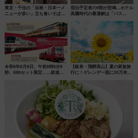
東京・千住の「自称・日本一メ
宿泊予定者の9割が悲鳴…ホテル
ニューが多い」立ち食いそば屋
高騰時代の最適解は「バス
とは？ ＢＳ日テレ『ドランク塚
泊」!? WILLER最新調査で判明
地のふらっと立ち食いそば』
した、推し活遠征や観光時のリ
7/27夜10時～放送
アルな懐事情
令和8年8月8日、午前8時8分8
【岐阜・飛騨高山】夏の家族旅
秒、888セット限定……鉄道各
行に！ゲレンデ一面に20万本の
社の「8・8・8」な記念きっぷ
ひまわりが咲き誇る「アルコピ
たち
アひまわり園」開園