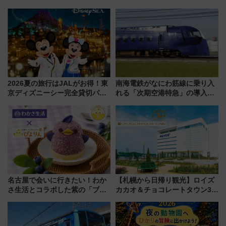
ルドウォッチフェア」開幕
で検証
【2026年8月5日～25日】
2026夏の旅行はJALがお得！東
南海電鉄がなにわ筋線に乗り入
京ディズニーシー完全貸切パー
れる「次期空港特急」の導入を
ティー招待券が当たるキャンペ
決定！ピニンファリーナによる
ーン始まる 条件は「夏の国内
日本初の鉄道デザイン
線に2回搭乗」
名古屋で会いに行きたい！わか
【札幌から日帰り観光】ロイズ
さ生活とコラボした紫の「ブル
カカオ＆チョコレートタウン3周
ーベリーぴよりん」期間限定販
年！ 9月は入場料半額やチョコ
売
詰め放題を開催、ロイズタウン
駅からのアクセスも