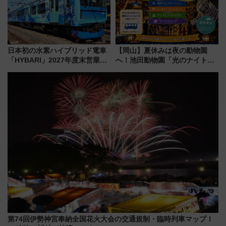
日本初の水素ハイブリッド電車
【岡山】夏休みは夜の動物園
「HYBARI」2027年度末営業運
へ！池田動物園「光のナイトズ
転へ 鉄道・発電・まちづくり
ー2026」で光と動物が彩る特別
で水素利活用が加速
な夜
第74回伊勢神宮奉納全国花火大会の交通規制・臨時列車マップ！