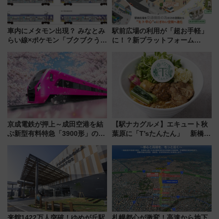
車内にメタモン出現？ みなとみ
駅前広場の利用が「超お手軽」
らい線×ポケモン「ブクブクうみ
に！？新プラットフォーム
ぞこの街」ラッピング電車が運
「HirakeBA」8月3日始動、ス
行開始に！ この夏は直通列車で
マホで簡単申請 物販や演奏会な
横浜へ！
どに【JR東日本】
京成電鉄が押上～成田空港を結
【駅ナカグルメ】エキュート秋
ぶ新型有料特急「3900形」のコ
葉原に「T’sたんたん」 新橋に
ンセプト・デザイン公開 愛称
551蓬莱のDNAを継ぐ「東京豚
募集も実施
饅」、オムライス専門店「肉と
たまご」新グルメ続々登場！
【2026年8月】
来館1422万人突破！ゆめが丘駅
札幌都心が激変！高速から地下