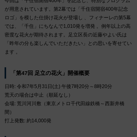
今回は「千住宿開宿400年」を記念し、特別なプログラム
が用意されています。第2幕では「千住宿開宿400年記念
ロゴ」を模した仕掛け花火が登場し 、フィナーレの第5幕
では、「千住」にちなんで1,010発を増発 。例年以上の高
密度な花火が期待されます。足立区長の近藤やよい氏は
「昨年の分も楽しんでいただきたい」との思いを寄せてい
ます 。
「第47回 足立の花火」開催概要
日時: 令和7年5月31日(土) 午後7時20分～8時20分
荒天の場合は中止（順延なし）
会場: 荒川河川敷（東京メトロ千代田線鉄橋～西新井橋
間）
打上発数: 約14,000発