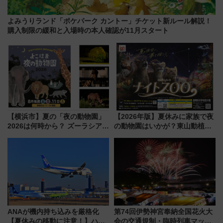
よみうりランド「ポケパーク カントー」チケット新ルール解説！
購入制限の緩和と入場時の本人確認が11月スタート
【横浜市】夏の「夜の動物園」
【2026年版】夏休みに家族で夜
2026は何時から？ ズーラシア・
の動物園はいかが？東山動植物
野毛山・金沢の電車アクセスや
園＆のんほいパーク「ナイト
見どころ、限定イベントを徹底
ZOO」開催情報
解説！
ANAが機内持ち込みを厳格化
第74回伊勢神宮奉納全国花火大
【夏休みの移動に注意！】ハン
会の交通規制・臨時列車マッ