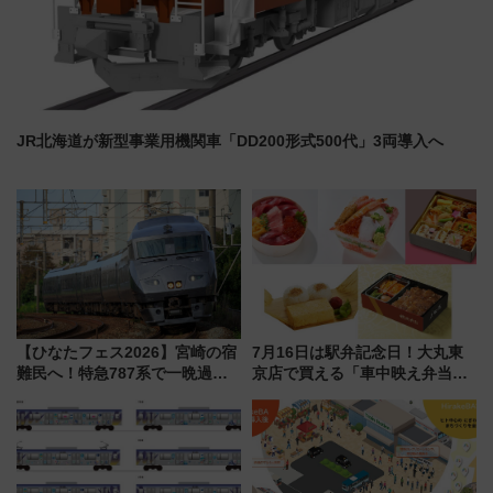
JR北海道が新型事業用機関車「DD200形式500代」3両導入へ
【ひなたフェス2026】宮崎の宿
7月16日は駅弁記念日！大丸東
難民へ！特急787系で一晩過ご
京店で買える「車中映え弁当」
せる夜間滞在型イベント「スワ
フェア【2026年夏】
ローおひさま」が救世主に？