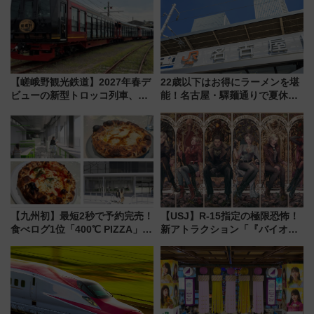
【嵯峨野観光鉄道】2027年春デ
22歳以下はお得にラーメンを堪
ビューの新型トロッコ列車、い
能！名古屋・驛麺通りで夏休み
よいよ試運転開始へ！現行車両
限定「U22応援割り」が7月21日
は2026年で引退
よりスタート
【九州初】最短2秒で予約完売！
【USJ】R-15指定の極限恐怖！
食べログ1位「400℃ PIZZA」が
新アトラクション「『バイオハ
博多駅すぐの明治公園に8/7オー
ザード レクイエム』 ザ・ダイ
プン。もつ鍋風など限定メニュ
ブ」今秋登場 ―予測不能の恐
ーも
怖に泣き叫べ―