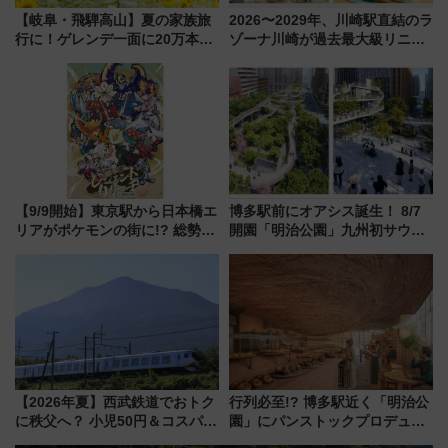
【岐阜・飛騨高山】夏の家族旅
2026〜2029年、川崎駅直結のラ
行に！ゲレンデ一面に20万本の
ゾーナ川崎が過去最大級リニュ
ひまわりが咲き誇る「アルコピ
ーアル！ フードコート拡大など
アひまわり園」開園
「いつから何が変わるか」徹底
解説！
【9/9開始】東京駅から日本橋エ
博多駅前にオアシス誕生！ 8/7
リアがポケモンの街に!? 総勢
開園「明治公園」九州初サウナ
100匹以上が出現「レジェンド
TOTOPAや日本一のピザなど絶
リサーチ」本格謎解き・グッズ
品グルメ登場で駅前の過ごし方
情報まとめ
はどう変わる？
【2026年夏】西武鉄道でおトク
行列必至!? 博多駅近く「明治公
に秩父へ？ 小児50円＆コスパ最
園」にパンストックプロデュー
強きっぷで「安・近・短」な家
スの新業態『Land Bageri』8/7