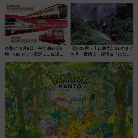
とは？ ＢＳ日テレ『ドランク塚
ムや大阪城ホールが選ばれる理
地のふらっと立ち食いそば』
由と交通アクセス術、ライブ会
7/27夜10時～放送
場に何を求める？
令和8年8月8日、午前8時8分8
【2026秋・山口観光】SLやまぐ
秒、888セット限定……鉄道各
ち号「貴婦人」復活＆「はなあ
社の「8・8・8」な記念きっぷ
かり」初走行区間も！山口DCの
たち
注目観光列車まとめ きっぷの取
り方は？