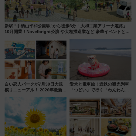
新駅 “手柄山平和公園駅”から徒歩3分「大和工業アリーナ姫路」
10月開業！Novelbright公演 や大相撲巡業など 豪華イベントとア
クセス
白い恋人パークが7月30日大規
愛犬と電車旅！近鉄の観光列車
模リニューアル！ 2026年最新の
「つどい」で行く「わんわん列
新エリア・工場見学の見どころ
車」第5弾！海辺のBBQも楽し
と料金・アクセスを徹底解説
める日帰りツアー
（札幌市）