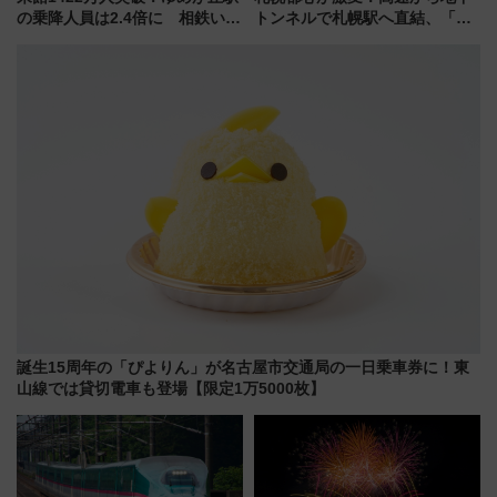
の乗降人員は2.4倍に 相鉄いず
トンネルで札幌駅へ直結、「創
み野線「ゆめが丘ソラトス」2周
成川通都心アクセス道路」が7月
年祭にそうにゃん＆DB.スター
から本格着工、延長4.8km整備
マンが登場
事業の全貌
誕生15周年の「ぴよりん」が名古屋市交通局の一日乗車券に！東
山線では貸切電車も登場【限定1万5000枚】