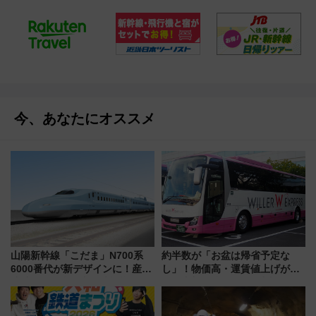
今、あなたにオススメ
山陽新幹線「こだま」N700系
約半数が「お盆は帰省予定な
6000番代が新デザインに！産学
し」！物価高・運賃値上げが財
連携で描く瀬戸内の波模様 運
布を直撃、往復1万円以内なら帰
用は今冬から
りたいけど……【WILLER お盆
帰省動向調査】