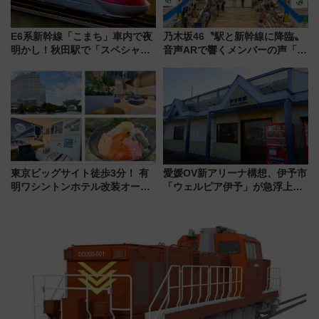
E6系新幹線「こまち」車内で夜
乃木坂46〝駅と新幹線に降臨〟
明かし！秋田駅で「スペシャル
音声ARで響くメンバーの声「真
ナイト」8月開催、料金や予約方
夏の全国ツアー2026」
法は？
東京ビッグサイト徒歩3分！ 有
愛媛OV新アリーナ構想、伊予市
明ワシントンホテル改装オープ
「ウェルピア伊予」が急浮上！
ン直前「ゆりかもめ運転台付き
サイボウズ青野社長の参加表明
客室」や海鮮丼が人気の朝食ビ
で探る鉄道アクセスの未来
ュッフェを現地レポ