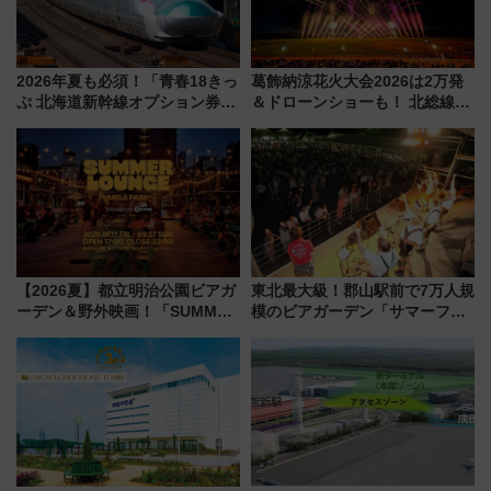
2026年夏も必須！「青春18きっ
葛飾納涼花火大会2026は2万発
ぷ 北海道新幹線オプション券」
＆ドローンショーも！ 北総線を
自動改札対応ルールと途中下車
使った穴場アクセスや臨時列
の罠
車、観覧スポット情報と周辺観
光まとめ（7/28開催）
【2026夏】都立明治公園ビアガ
東北最大級！郡山駅前で7万人規
ーデン＆野外映画！「SUMMER
模のビアガーデン「サマーフェ
LOUNGE」のアクセスと上映ス
スタ IN KORIYAMA 2026」
ケジュール 夜風とビール、映画
7/24-26開催！ 有料席はJRE
を満喫！
MALLで予約可能