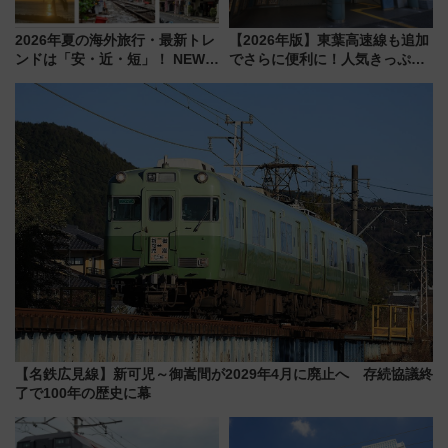
2026年夏の海外旅行・最新トレ
【2026年版】東葉高速線も追加
ンドは「安・近・短」！ NEWT
でさらに便利に！人気きっぷ
調査から読み解く、最新の人気
「サンキューちばフリーパス」
渡航先TOP5とは？ 円安時代の
今年も発売 秋・早春に千葉県を
旅行術
巡るなら使い勝手・コスパ抜群
【名鉄広見線】新可児～御嵩間が2029年4月に廃止へ 存続協議終
了で100年の歴史に幕