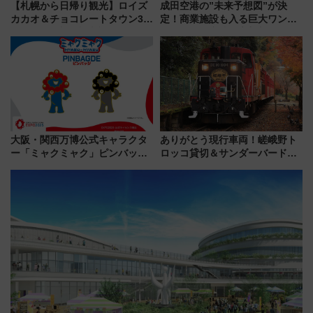
【札幌から日帰り観光】ロイズ
成田空港の”未来予想図”が決
カカオ＆チョコレートタウン3周
定！商業施設も入る巨大ワンタ
年！ 9月は入場料半額やチョコ
ーミナル、京成の高架新駅整備
詰め放題を開催、ロイズタウン
で新型特急が品川･羽田とを結
駅からのアクセスも
ぶ！ JR空港駅は2面3線化！
大阪・関西万博公式キャラクタ
ありがとう現行車両！嵯峨野ト
ー「ミャクミャク」ピンバッジ
ロッコ貸切＆サンダーバードレ
新登場！関西の駅構内などで7月
ストランで語り合う秋の京都
中旬発売
斉藤雪乃＆福原トシヒロと行
く！9月13日「京都の鉄道満喫
ツアー」開催