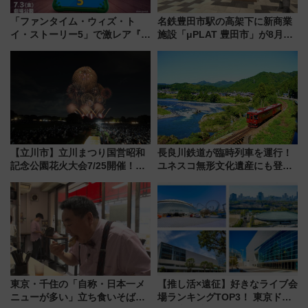
「ファンタイム・ウィズ・ト
名鉄豊田市駅の高架下に新商業
イ・ストーリー5」で激レア『ロ
施設「μPLAT 豊田市」が8月26
ルカナ』カードをゲット！最新
日開業！全8店舗が出店し街の新
デコレーションも徹底解説
たな玄関口へ
【立川市】立川まつり国営昭和
長良川鉄道が臨時列車を運行！
記念公園花火大会7/25開催！
ユネスコ無形文化遺産にも登録
5000発の花火が夜を彩る 今年は
された「郡上おどり」楽しむ人
混雑に要注意、その理由は
に 乗車には予約が必要
東京・千住の「自称・日本一メ
【推し活×遠征】好きなライブ会
ニューが多い」立ち食いそば屋
場ランキングTOP3！ 東京ドー