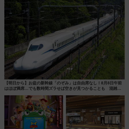
族旅行！ 深夜の正丸トンネル探
オープン 秋からはビストロ営業
検や特急ラビューも
も！
【明日から】お盆の新幹線「のぞみ」は自由席なし！8月8日午前
はほぼ満席…でも数時間ズラせば空きが見つかることも 混雑避
ける「空席」探しのコツ