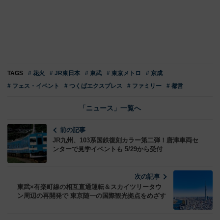
TAGS
# 花火
# JR東日本
# 東武
# 東京メトロ
# 京成
# フェス・イベント
# つくばエクスプレス
# ファミリー
# 都営
「ニュース」一覧へ
前の記事
JR九州、103系国鉄復刻カラー第二弾！唐津車両セ
ンターで見学イベントも 5/29から受付
次の記事
東武×有楽町線の相互直通運転＆スカイツリータウ
ン周辺の再開発で 東京随一の国際観光拠点をめざす