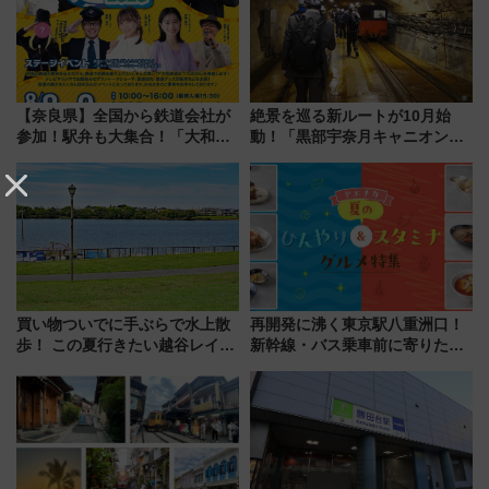
【奈良県】全国から鉄道会社が
絶景を巡る新ルートが10月始
参加！駅弁も大集合！「大和鉄
動！「黒部宇奈月キャニオンル
道まつり2026」が8月8日・9日
ート」と旅の拠点「欅平ラウン
に開催決定
ジ」がオープン
買い物ついでに手ぶらで水上散
再開発に沸く東京駅八重洲口！
歩！ この夏行きたい越谷レイク
新幹線・バス乗車前に寄りたい
タウンの新たな水辺の憩いエリ
「ヤエチカ」2026年夏の「ひん
ア「LAKESIDE PARK」（埼玉
やり＆スタミナグルメ」6選【新
県越谷市）
店舗も！】