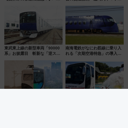
ドバッグやPCケースも対象の
プ！JR東海・近鉄で快適にアク
「身の回り品」新サイズ制限
セス
(40×30×20cm)おさらい
東武東上線の新型車両「90000
南海電鉄がなにわ筋線に乗り入
系」お披露目 斬新な「逆スラ
れる「次期空港特急」の導入を
ント式」の先頭形状と明るく開
決定！ピニンファリーナによる
放的な車内空間に注目、デビュ
日本初の鉄道デザイン
ーは9月
西武鉄道が「昭和から令和を走
東京八重洲・バスタ新宿からサ
り鉄分補給」をテーマに博覧会
マーランドへ直行バス運行！ お
を実施！くすのきホールで8月
トクな1Dayパスで夏のプールと
14日から 新車両「トキイロ」体
推し活を楽しもう！（2026年
験ブースも アクセスや申込方法
8/1～31）