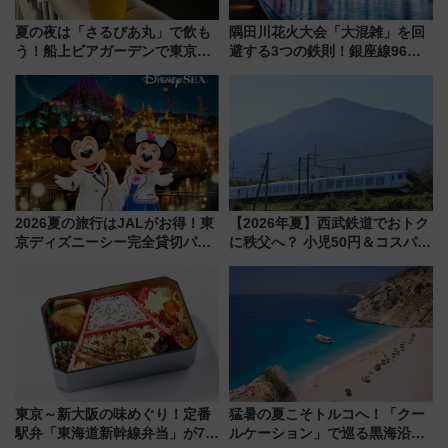
夏の夜は「さるびあ丸」で飲も
隅田川花火大会「大混雑」を回
う！船上ビアガーデンで東京湾
避する3つの鉄則！銀座線96本
の夜景を眺めながら軽く一
増発･浅草線臨時ダイヤ･スカイ
杯……工場直送生ビールや島グ
ツリー駅の規制まとめ 7/25開催
ルメが美味い
（2026年）
2026夏の旅行はJALがお得！東
【2026年夏】西武鉄道でおトク
京ディズニーシー完全貸切パー
に秩父へ？ 小児50円＆コスパ最
ティー招待券が当たるキャンペ
強きっぷで「安・近・短」な家
ーン始まる 条件は「夏の国内
族旅行！ 深夜の正丸トンネル探
線に2回搭乗」
検や特急ラビューも
東京～新大阪の味めぐり！定番
猛暑の夏こそトルコへ！「クー
駅弁「東海道新幹線弁当」が7月
ルケーション」で巡る黒海沿岸