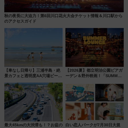
秋の夜長に大迫力！第6回川口花火大会チケット情報＆川口駅から
のアクセスガイド
【車なし日帰り】三浦半島・絶
【2026夏】都立明治公園ビアガ
景カフェと透明度AA穴場ビーチ
ーデン＆野外映画！「SUMMER
を巡る！ おトクな電車きっぷ活
LOUNGE」のアクセスと上映ス
用してストレスフリー旅へ行こ
ケジュール 夜風とビール、映画
う！
を満喫！
最大45kmの大渋滞も！？お盆の
白い恋人パークが7月30日大規