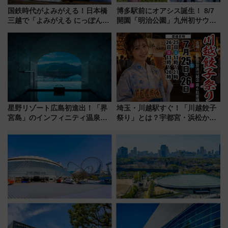
国鉄時代がよみがえる！日本橋
博多駅前にオアシス誕生！ 8/7
三越で「よみがえる にっぽんの
開園「明治公園」九州初サウナ
鉄道展」7/22-8/3開催、広田尚
TOTOPAや日本一のピザなど絶
敬の名作写真も、駅弁フェスも
品グルメ登場で駅前の過ごし方
同時開催！
はどう変わる？
星野リゾート広島初進出！「界
埼玉・川越駅すぐ！「川越餃子
宮島」のインフィニティ温泉と
祭り」とは？宇都宮・浜松から
古式サウナ「石風呂」を大解剖
ご当地和牛まで全国の人気餃子
宿泊料金・アクセスは？（2026
を食べ比べ【7月25日・26日開
年7月23日開業）
催】