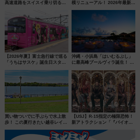
高速道路をスイスイ乗り切る快
模リニューアル！ 2026年最新の
適ドライブ術
新エリア・工場見学の見どころ
と料金・アクセスを徹底解説
（札幌市）
【2026年夏】富士急行線で巡る
沖縄・小浜島「はいむるぶし」
「うちはサスケ」誕生日スタン
に最高峰プールヴィラ誕生！ 石
プラリー！富士急ハイランド限
垣島から船で向かう究極のご褒
定グルメ＆グッズ徹底ガイド
美旅「何もしない贅沢」を体験
してみない？
買い物ついでに手ぶらで水上散
【USJ】R-15指定の極限恐怖！
歩！ この夏行きたい越谷レイク
新アトラクション「『バイオハ
タウンの新たな水辺の憩いエリ
ザード レクイエム』 ザ・ダイ
ア「LAKESIDE PARK」（埼玉
ブ」今秋登場 ―予測不能の恐
県越谷市）
怖に泣き叫べ―