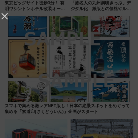
東京ビッグサイト徒歩3分！ 有
「旅名人の九州満喫きっぷ」デ
明ワシントンホテル改装オープ
ジタル化 紙版との価格やルー
ン直前「ゆりかもめ運転台付き
ルの違いを解説
客室」や海鮮丼が人気の朝食ビ
ュッフェを現地レポ
スマホで集める激レアNFT版も！日本の絶景スポットをめぐって
集める「索道印(さくどういん)」企画がスタート