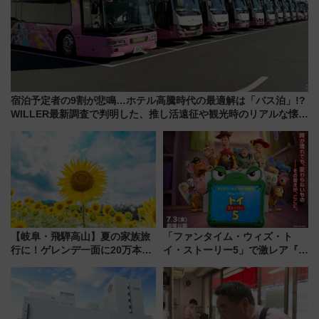
宿泊予定者の9割が悲鳴…ホテル高騰時代の最適解は「バス泊」!?
WILLER最新調査で判明した、推し活遠征や観光時のリアルな懐事
情
【岐阜・飛騨高山】夏の家族旅
「ファンタイム・ウィズ・ト
行に！ゲレンデ一面に20万本の
イ・ストーリー5」で激レア『ロ
ひまわりが咲き誇る「アルコピ
ルカナ』カードをゲット！最新
アひまわり園」開園
デコレーションも徹底解説