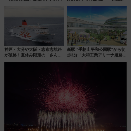
ライナーも停まる巨大ハブ駅・
議終了で100年の歴史に幕
新鎌ヶ谷はどう変わる？ 全テナ
ント情報も公開！
神戸・大分や大阪・志布志航路
新駅 “手柄山平和公園駅”から徒
が破格！夏休み限定の「さんふ
歩3分「大和工業アリーナ姫路」
らわあスペシャルセール」スタ
10月開業！Novelbright公演 や
ート 夕朝食ビュッフェ付きで
大相撲巡業など 豪華イベントと
快適な船旅はいかが？
アクセス