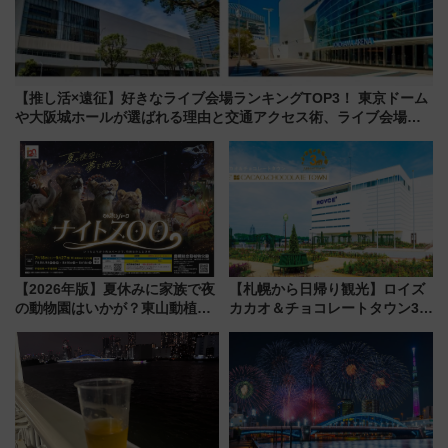
【推し活×遠征】好きなライブ会場ランキングTOP3！ 東京ドーム
や大阪城ホールが選ばれる理由と交通アクセス術、ライブ会場に
何を求める？
【2026年版】夏休みに家族で夜
【札幌から日帰り観光】ロイズ
の動物園はいかが？東山動植物
カカオ＆チョコレートタウン3周
園＆のんほいパーク「ナイト
年！ 9月は入場料半額やチョコ
ZOO」開催情報
詰め放題を開催、ロイズタウン
駅からのアクセスも