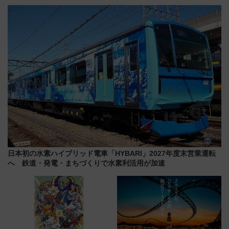
21日にリニューアル発売
やエーゲ海の避暑リゾート 関
連検索数が前年比237％増、ナ
ショジオも認める『2026年に訪
れるべき世界の旅先』
日本初の水素ハイブリッド電車「HYBARI」2027年度末営業運転
へ 鉄道・発電・まちづくりで水素利活用が加速