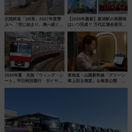
北陸鉄道「1M系」2027年度導
【2026年最新】新潟駅の再開発
入へ 「空に始まり、海へ続く」
はいつ完成？ 万代広場全面完成
白山比咩神社をモチーフにした
から「にいがた2キロ」・古町再
神秘的なデザイン
開発、バスタ新潟構想まで徹底
解説！
2026年夏・京急「ウィング・シ
東海道・山陽新幹線「グリーン
ート」平日特別運行 ダイヤ・
車上回る個室」を報道公開 プ
乗車方法を解説！2階建てバスや
ライベート感備えた上質な空間
三浦海岸を堪能できるお出かけ
プランもご紹介