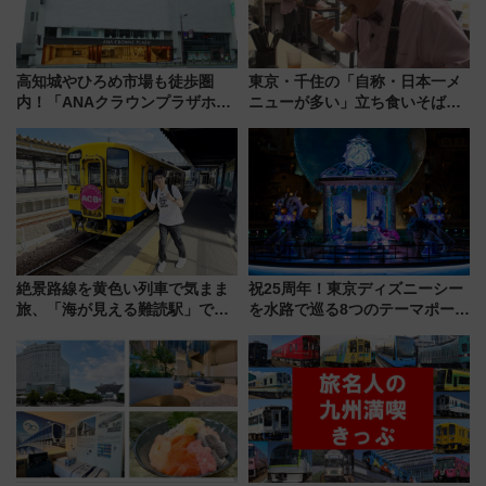
高知城やひろめ市場も徒歩圏
東京・千住の「自称・日本一メ
内！「ANAクラウンプラザホテ
ニューが多い」立ち食いそば屋
ル高知」が8月開業
とは？ ＢＳ日テレ『ドランク塚
地のふらっと立ち食いそば』
7/27夜10時～放送
絶景路線を黄色い列車で気まま
祝25周年！東京ディズニーシー
旅、「海が見える難読駅」で幸
を水路で巡る8つのテーマポート
せの黄色いハンカチに願いを
と限定デコレーションを解説
「新・鉄道ひとり旅」279回目
の舞台は「島原鉄道」