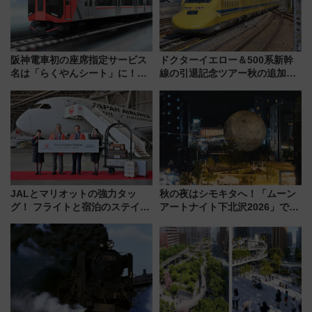
阪神電車初の座席指定サービス
ドクターイエロー＆500系新幹
名は「らくやんシート」に！新
線の引退記念ツアー秋の追加企
型3000系で大阪梅田～山陽姫路
画が決定！乗車体験やグッズ・
を快適移動
ホテル情報まとめ
JALとマリオットの強力タッ
秋の夜はシモキタへ！「ムーン
グ！ フライトと宿泊のステイタ
アートナイト下北沢2026」でイ
スマッチでFLY ON ポイントや
マーシブシアターやアート巡り
上級会員資格を効率よく獲得す
を満喫しよう
る方法を解説