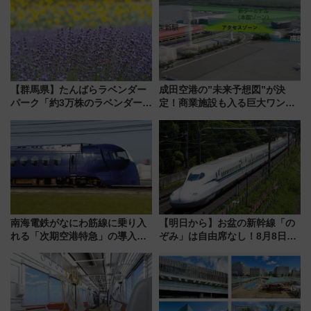
【群馬県】たんばらラベンダー
成田空港の”未来予想図”が決
パーク「約3万株のラベンダー」
定！商業施設も入る巨大ワンタ
が見頃！新幹線＆無料送迎バス
ーミナル、京成の高架新駅整備
で都心から約1時間半で夏の絶景
で新型特急が品川･羽田とを結
を！
ぶ！ JR空港駅は2面3線化！
南海電鉄がなにわ筋線に乗り入
【明日から】お盆の新幹線「の
れる「次期空港特急」の導入を
ぞみ」は自由席なし！8月8日午
決定！ピニンファリーナによる
前はほぼ満席…でも数時間ズラ
日本初の鉄道デザイン
せば空きが見つかることも 混
雑避ける「空席」探しのコツ