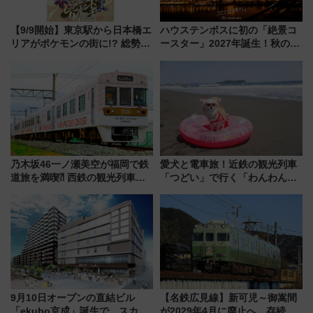
【9/9開始】東京駅から日本橋エ
ハウステンボスに初の「絶景コ
リアがポケモンの街に!? 総勢
ースター」2027年誕生！秋の
100匹以上が出現「レジェンド
「すんごいハロウィン」見どこ
リサーチ」本格謎解き・グッズ
ろも一挙紹介
情報まとめ
乃木坂46一ノ瀬美空が福岡で鉄
愛犬と電車旅！近鉄の観光列車
道旅を満喫⁈ 西鉄の観光列車
「つどい」で行く「わんわん列
「THE RAIL KITCHEN
車」第5弾！海辺のBBQも楽し
CHIKUGO」で巡る福岡･太宰
める日帰りツアー
府･柳川の旅！YouTubeが公開
に
9月10日オープンの直結ビル
【名鉄広見線】新可児～御嵩間
「ekubo京成」誕生で、スカイ
が2029年4月に廃止へ 存続協