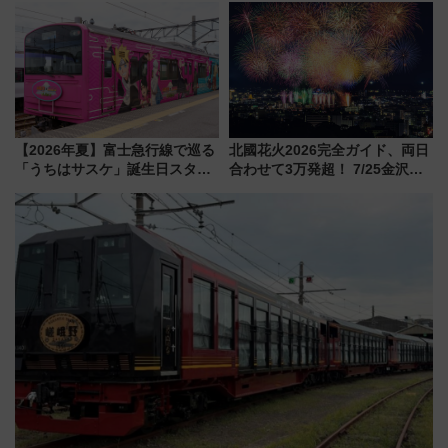
セス
CHIKUGO」で巡る福岡･太宰
府･柳川の旅！YouTubeが公開
に
【2026年夏】富士急行線で巡る
北國花火2026完全ガイド、両日
「うちはサスケ」誕生日スタン
合わせて3万発超！ 7/25金沢大
プラリー！富士急ハイランド限
会・8/1川北大会の2つの花火大
定グルメ＆グッズ徹底ガイド
会の日程・アクセス・観覧席ま
とめ（石川県）