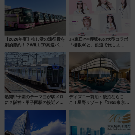
マンが登場
してみない？
【2026年夏】推し活の遠征費を
JR東日本×櫻坂46の大型コラボ
劇的節約！？WILLER高速バス
「櫻坂46と、鉄道で旅しよ
「1km5円セール」やワンコイン
う。」が7月20日より始動！新
温泉の最強ルート 予約期間・
潟・長野・庄内へ
対象路線まとめ
熱闘甲子園のテーマ曲が駅メロ
ディズニー前泊・後泊ならこ
に？阪神・甲子園駅の接近メロ
こ！星野リゾート「1955東京ベ
ディがVaundy「かげろう」×向
イ」が子連れや夕食難民を救う5
谷実アレンジの特別仕様へ、8月
つの理由 無料バス＆24時間サー
5日始発から
ビスで混雑回避