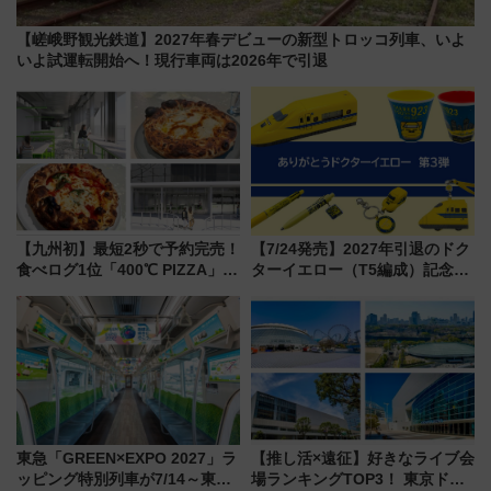
【嵯峨野観光鉄道】2027年春デビューの新型トロッコ列車、いよ
いよ試運転開始へ！現行車両は2026年で引退
【九州初】最短2秒で予約完売！
【7/24発売】2027年引退のドク
食べログ1位「400℃ PIZZA」が
ターイエロー（T5編成）記念グ
博多駅すぐの明治公園に8/7オー
ッズ7種が登場！ 新幹線車内放
プン。もつ鍋風など限定メニュ
送の目覚まし時計など通販・販
ーも
売店舗まとめ
東急「GREEN×EXPO 2027」ラ
【推し活×遠征】好きなライブ会
ッピング特別列車が7/14～東
場ランキングTOP3！ 東京ドー