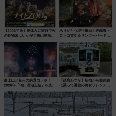
注目スポット
【2026年版】夏休みに家族で夜
ありがとう現行車両！嵯峨野ト
の動物園はいかが？東山動植物
ロッコ貸切＆サンダーバードレ
園＆のんほいパーク「ナイト
ストランで語り合う秋の京都
ZOO」開催情報
斉藤雪乃＆福原トシヒロと行
く！9月13日「京都の鉄道満喫
ツアー」開催
富士山と花火の絶景コラボ！
【残席わずか】新宿から西武線
2026年「河口湖湖上祭」を楽し
に乗って滋賀の美食フレンチを
む完全ガイド＆鉄道アクセスの
堪能？ 大人気レストラン列車
ススメ
「52席の至福」で味わう近江牛
や伝統文化の特別コラボ