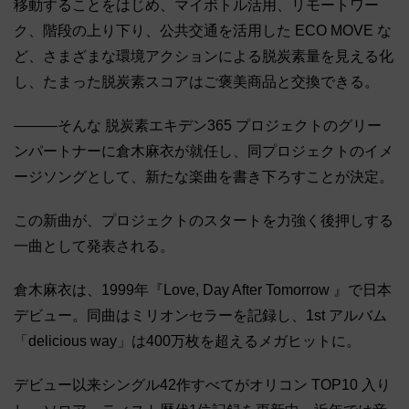
移動することをはじめ、マイボトル活用、リモートワー
ク、階段の上り下り、公共交通を活用した ECO MOVE な
ど、さまざまな環境アクションによる脱炭素量を見える化
し、たまった脱炭素スコアはご褒美商品と交換できる。
―――そんな 脱炭素エキデン365 プロジェクトのグリー
ンパートナーに倉木麻衣が就任し、同プロジェクトのイメ
ージソングとして、新たな楽曲を書き下ろすことが決定。
この新曲が、プロジェクトのスタートを力強く後押しする
一曲として発表される。
倉木麻衣は、1999年『Love, Day After Tomorrow 』で日本
デビュー。同曲はミリオンセラーを記録し、1st アルバム
「delicious way」は400万枚を超えるメガヒットに。
デビュー以来シングル42作すべてがオリコン TOP10 入り