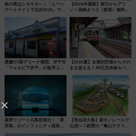
秋の夜はシモキタへ！「ムーン
【2026年最新】前日からアツ
アートナイト下北沢2026」でイ
い！高崎まつり（群馬）無料観
マーシブシアターやアート巡り
覧エリアから初開催100人みこ
を満喫しよう
しまで
愛媛OV新アリーナ構想、伊予市
【2026夏】女満別空港からその
「ウェルピア伊予」が急浮上！
まま使える！JR石北本線＆バス
サイボウズ青野社長の参加表明
乗り放題「北見・網走周遊フリ
で探る鉄道アクセスの未来
ーパス」でおトクに道東観光
（8/3発売）
星野リゾート広島初進出！「界
【気仙沼大島】新モノレールで
宮島」のインフィニティ温泉と
山頂へ！絶景の「亀山テラス
古式サウナ「石風呂」を大解剖
360°」が7月19日オープン、休