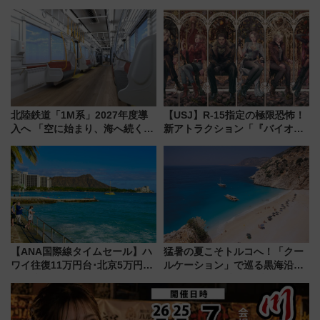
横・田園都市・目黒線でデビュ
ムや大阪城ホールが選ばれる理
ー！ 注目の編成やデザインまと
由と交通アクセス術、ライブ会
め
場に何を求める？
北陸鉄道「1M系」2027年度導
【USJ】R-15指定の極限恐怖！
入へ 「空に始まり、海へ続く」
新アトラクション「『バイオハ
白山比咩神社をモチーフにした
ザード レクイエム』 ザ・ダイ
神秘的なデザイン
ブ」今秋登場 ―予測不能の恐
怖に泣き叫べ―
【ANA国際線タイムセール】ハ
猛暑の夏こそトルコへ！「クー
ワイ往復11万円台･北京5万円台
ルケーション」で巡る黒海沿岸
～、憧れのビジネスクラスも！
やエーゲ海の避暑リゾート 関
来春のGW旅行まで狙える激ア
連検索数が前年比237％増、ナ
ツ路線まとめ（8/10まで）
ショジオも認める『2026年に訪
れるべき世界の旅先』