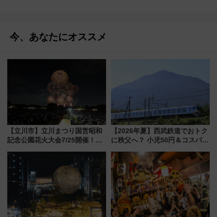
今、あなたにオススメ
【立川市】立川まつり国営昭和
【2026年夏】西武鉄道でおトク
記念公園花火大会7/25開催！
に秩父へ？ 小児50円＆コスパ最
5000発の花火が夜を彩る 今年は
強きっぷで「安・近・短」な家
混雑に要注意、その理由は
族旅行！ 深夜の正丸トンネル探
検や特急ラビューも