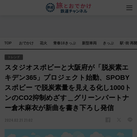
TOP
おでかけ
花火
青春18きっぷ
新型車両
きっぷ
駅･街 再
トレンド
スタジオスポビーと大阪府が「脱炭素エ
キデン365」プロジェクト始動、SPOBY
スポビー で脱炭素量を見える化し1000ト
ンのCO2抑制めざす＿グリーンパートナ
ー倉木麻衣が新曲を書き下ろし発信
2024.02.21 21:02