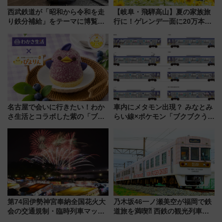
西武鉄道が「昭和から令和を走
【岐阜・飛騨高山】夏の家族旅
り鉄分補給」をテーマに博覧会
行に！ゲレンデ一面に20万本の
を実施！くすのきホールで8月
ひまわりが咲き誇る「アルコピ
14日から 新車両「トキイロ」体
アひまわり園」開園
験ブースも アクセスや申込方法
を解説
名古屋で会いに行きたい！わか
車内にメタモン出現？ みなとみ
さ生活とコラボした紫の「ブル
らい線×ポケモン「ブクブクうみ
ーベリーぴよりん」期間限定販
ぞこの街」ラッピング電車が運
売
行開始に！ この夏は直通列車で
横浜へ！
第74回伊勢神宮奉納全国花火大
乃木坂46一ノ瀬美空が福岡で鉄
会の交通規制・臨時列車マッ
道旅を満喫⁈ 西鉄の観光列車
プ！JR東海・近鉄で快適にアク
「THE RAIL KITCHEN