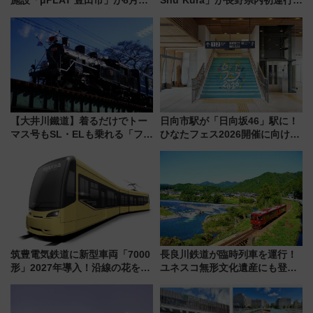
施設「μPLAT 豊田市」が8月26
Shu*Kura」が長野県内初運行！
日開業！全8店舗が出店し街の新
地酒と食を味わう信州プレDC特
たな玄関口へ
別企画
【大井川鐵道】着るだけでトー
日向市駅が「日向坂46」駅に！
マス号もSL・ELも乗れる「フリ
ひなたフェス2026開催に向けJR
ーきっぷTシャツ」8月6日より
九州が記念きっぷや臨時列車で
受注販売
全力応援 夜行列車「ドリーム
おひさま号」も走る
筑豊電気鉄道に新型車両「7000
長良川鉄道が臨時列車を運行！
形」2027年導入！沿線の花をイ
ユネスコ無形文化遺産にも登録
メージしたイエローを採用 車
された「郡上おどり」楽しむ人
内は落ち着いたゆとりある空間
に 乗車には予約が必要
に