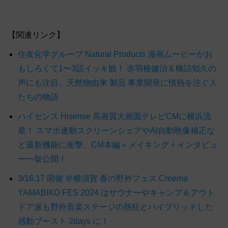
【関連リンク】
住友化学グループ Natural Products 漫画ムービーがお
もしろくて1〜3話イッキ観！ 赤羽根健治＆橋詰知久の
声にも注目、天然物由来 製品 事業開発に情熱を注ぐ人
たちの物語
ハイセンス Hisense 高画質大画面テレビCMに横浜流
星！ スマホ連動スクリーンシェアやAI自動映像補正な
ど最新機能に衝撃、CM本編＋メイキング＋インタビュ
ー一挙公開！
3/16.17 開催 ＠横須賀 春の野外フェス Creema
YAMABIKO FES 2024 はサウナーやキャンプ＆アウト
ドア派も野外音楽ステージの熱狂とハイブリッドした
感動ブースト 2days に！