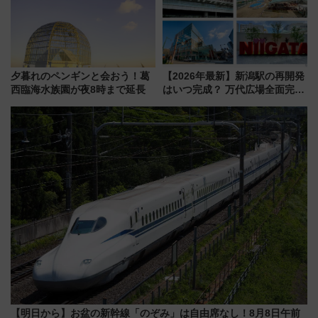
夕暮れのペンギンと会おう！葛
【2026年最新】新潟駅の再開発
西臨海水族園が夜8時まで延長
はいつ完成？ 万代広場全面完成
から「にいがた2キロ」・古町再
開発、バスタ新潟構想まで徹底
解説！
【明日から】お盆の新幹線「のぞみ」は自由席なし！8月8日午前