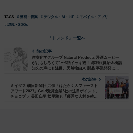
TAGS
# 芸能・音楽
# デジタル・AI・IoT
# モバイル・アプリ
# 環境・SDGs
「トレンド」一覧へ
前の記事
住友化学グループ Natural Products 漫画ムービー
がおもしろくて1〜3話イッキ観！ 赤羽根健治＆橋詰
知久の声にも注目、天然物由来 製品 事業開発に情
熱を注ぐ人たちの物語
次の記事
ミイダス 朝日新聞社 共催「はたらく人ファースト
アワード2023」Gold受賞企業3社の注目ポイント、
チョコプラ 長田庄平 松尾駿も「優秀な人材を確保
するには、はたらく人ファーストが大事」と実感