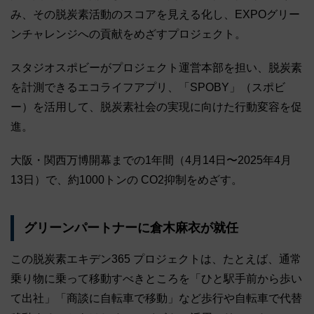
み、その脱炭素活動のスコアを見える化し、EXPOグリー
ンチャレンジへの貢献をめざすプロジェクト。
スタジオスポビーがプロジェクト運営本部を担い、脱炭素
を計測できるエコライフアプリ、「SPOBY」（スポビ
ー）を活用して、脱炭素社会の実現に向けた行動変容を促
進。
大阪・関西万博開幕までの1年間（4月14日〜2025年4月
13日）で、約1000トンの CO2抑制をめざす。
グリーンパートナーに倉木麻衣が就任
この脱炭素エキデン365 プロジェクトは、たとえば、通常
乗り物に乗って移動すべきところを「ひと駅手前から歩い
て出社」「商談に自転車で移動」など歩行や自転車で代替