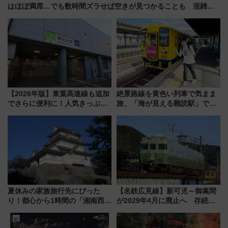
はほぼ満席…でも数時間ズラせば空きが見つかることも 混雑避
ける「空席」探しのコツ
【2026年版】東葉高速線も追加
絶景路線を黄色い列車で気まま
でさらに便利に！人気きっぷ
旅、「海が見える難読駅」で幸
「サンキューちばフリーパス」
せの黄色いハンカチに願いを
今年も発売 秋・早春に千葉県を
「新・鉄道ひとり旅」279回目
巡るなら使い勝手・コスパ抜群
の舞台は「島原鉄道」
夏休みの家族旅行先にぴった
【名鉄広見線】新可児～御嵩間
り！都心から1時間の「湘南西エ
が2029年4月に廃止へ 存続協
リア」満喫ガイド 鎌倉・江の
議終了で100年の歴史に幕
島とは異なる魅力を持つ今夏の