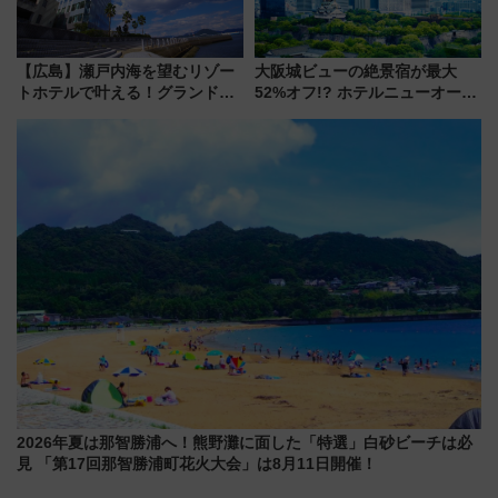
【広島】瀬戸内海を望むリゾー
大阪城ビューの絶景宿が最大
トホテルで叶える！グランドプ
52%オフ!? ホテルニューオータ
リンスホテル広島のフォトウエ
ニ大阪の40周年「夏のタイムセ
ディング＆カジュアルパーティ
ール」で秋の関西旅を豪華にす
ープラン
る方法（8月20日まで！）
2026年夏は那智勝浦へ！熊野灘に面した「特選」白砂ビーチは必
見 「第17回那智勝浦町花火大会」は8月11日開催！