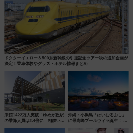
ドクターイエロー＆500系新幹線の引退記念ツアー秋の追加企画が
決定！乗車体験やグッズ・ホテル情報まとめ
来館1422万人突破！ゆめが丘駅
沖縄・小浜島「はいむるぶし」
の乗降人員は2.4倍に 相鉄いず
に最高峰プールヴィラ誕生！ 石
み野線「ゆめが丘ソラトス」2周
垣島から船で向かう究極のご褒
年祭にそうにゃん＆DB.スター
美旅「何もしない贅沢」を体験