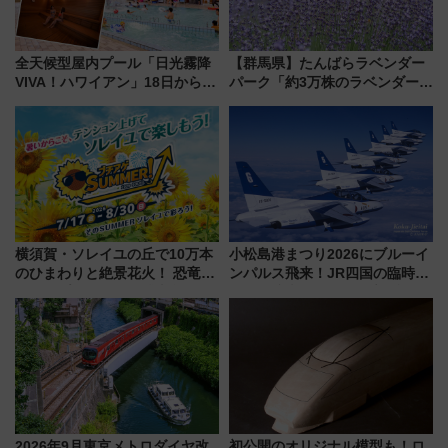
全天候型屋内プール「日光霧降
【群馬県】たんばらラベンダー
VIVA！ハワイアン」18日から営
パーク「約3万株のラベンダー」
業開始 小さなお子様連れのフ
が見頃！新幹線＆無料送迎バス
ァミリーから大人まで幅広い世
で都心から約1時間半で夏の絶景
代が一日中楽しる夏のリゾート
を！
を楽しんで
横須賀・ソレイユの丘で10万本
小松島港まつり2026にブルーイ
のひまわりと絶景花火！ 恐竜や
ンパルス飛来！JR四国の臨時ダ
ドッグプールなど三浦半島の日
イヤや駐車場予約を徹底解説
帰りお出かけ最新情報（2026年
7月17日～開催）
2026年9月東京メトロダイヤ改
初公開のオリジナル模型も！ロ