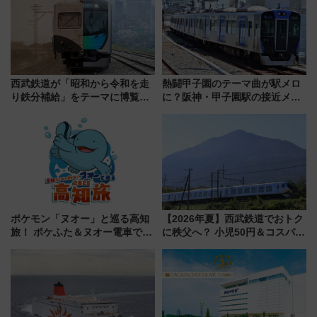
西武鉄道が「昭和から令和を走
熱闘甲子園のテーマ曲が駅メロ
り鉄分補給」をテーマに博覧会
に？阪神・甲子園駅の接近メロ
を実施！くすのきホールで8月
ディがVaundy「かげろう」×向
14日から 新車両「トキイロ」体
谷実アレンジの特別仕様へ、8月
験ブースも アクセスや申込方法
5日始発から
を解説
ポケモン「ヌオー」と巡る高知
【2026年夏】西武鉄道でおトク
旅！ ポケふた＆ヌオー電車で楽
に秩父へ？ 小児50円＆コスパ最
しむ鉄道スタンプラリーで土佐
強きっぷで「安・近・短」な家
路の絶景と絶品グルメを満喫！
族旅行！ 深夜の正丸トンネル探
（7月18日スタート）
検や特急ラビューも