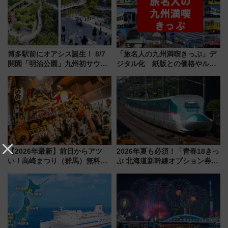
博多駅前にオアシス誕生！ 8/7
「旅名人の九州満喫きっぷ」デ
開園「明治公園」九州初サウナ
ジタル化 紙版との価格やルー
TOTOPAや日本一のピザなど絶
ルの違いを解説
品グルメ登場で駅前の過ごし方
はどう変わる？
【2026年最新】前日からアツ
2026年夏も必須！「青春18きっ
い！高崎まつり（群馬）無料観
ぷ 北海道新幹線オプション券」
覧エリアから初開催100人みこ
自動改札対応ルールと途中下車
しまで
の罠