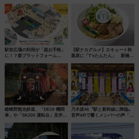
駅前広場の利用が「超お手軽」
【駅ナカグルメ】エキュート秋
に！？新プラットフォーム
葉原に「T’sたんたん」 新橋に
「HirakeBA」8月3日始動、ス
551蓬莱のDNAを継ぐ「東京豚
マホで簡単申請 物販や演奏会な
饅」、オムライス専門店「肉と
どに【JR東日本】
たまご」新グルメ続々登場！
【2026年8月】
嵯峨野観光鉄道、「DE10 機関
乃木坂46〝駅と新幹線に降臨〟
車」や「SK200 運転台」見学ツ
音声ARで響くメンバーの声「真
アーを開催！ ラストランイベン
夏の全国ツアー2026」
トの一環で激レア体験できちゃ
うかも 参加方法やスケジュール
をご紹介