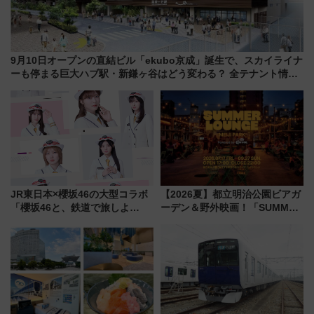
9月10日オープンの直結ビル「ekubo京成」誕生で、スカイライナ
ーも停まる巨大ハブ駅・新鎌ヶ谷はどう変わる？ 全テナント情報
も公開！
JR東日本×櫻坂46の大型コラボ
【2026夏】都立明治公園ビアガ
「櫻坂46と、鉄道で旅しよ
ーデン＆野外映画！「SUMMER
う。」が7月20日より始動！新
LOUNGE」のアクセスと上映ス
潟・長野・庄内へ
ケジュール 夜風とビール、映画
を満喫！