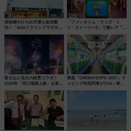
高知城やひろめ市場も徒歩圏
「ファンタイム・ウィズ・ト
内！「ANAクラウンプラザホテ
イ・ストーリー5」で激レア『ロ
ル高知」が8月開業
ルカナ』カードをゲット！最新
デコレーションも徹底解説
富士山と花火の絶景コラボ！
東急「GREEN×EXPO 2027」ラ
2026年「河口湖湖上祭」を楽し
ッピング特別列車が7/14～東
む完全ガイド＆鉄道アクセスの
横・田園都市・目黒線でデビュ
ススメ
ー！ 注目の編成やデザインまと
め