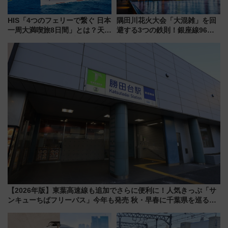
HIS「4つのフェリーで繋ぐ 日本
隅田川花火大会「大混雑」を回
一周大満喫旅8日間」とは？天橋
避する3つの鉄則！銀座線96本
立・小樽・日光東照宮など全国
増発･浅草線臨時ダイヤ･スカイ
の絶景＆限定グルメを網羅！煩
ツリー駅の規制まとめ 7/25開催
雑な手続きも不要でお手軽に楽
（2026年）
しめるプランが登場
【2026年版】東葉高速線も追加でさらに便利に！人気きっぷ「サ
ンキューちばフリーパス」今年も発売 秋・早春に千葉県を巡るな
ら使い勝手・コスパ抜群