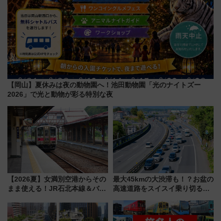
【岡山】夏休みは夜の動物園へ！池田動物園「光のナイトズー
2026」で光と動物が彩る特別な夜
【2026夏】女満別空港からその
最大45kmの大渋滞も！？お盆の
まま使える！JR石北本線＆バス
高速道路をスイスイ乗り切る快
乗り放題「北見・網走周遊フリ
適ドライブ術
ーパス」でおトクに道東観光
（8/3発売）