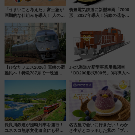
「うまいこと考えた」富士急が
筑豊電気鉄道に新型車両「7000
画期的な仕組みを導入！ 人のか
形」2027年導入！沿線の花をイ
わりにスマホが並ぶ「分身く
メージしたイエローを採用 車
ん」始動
内は落ち着いたゆとりある空間
に
【ひなたフェス2026】宮崎の宿
JR北海道が新型事業用機関車
難民へ！特急787系で一晩過ご
「DD200形式500代」3両導入へ
せる夜間滞在型イベント「スワ
ローおひさま」が救世主に？
長良川鉄道が臨時列車を運行！
名古屋で会いに行きたい！わか
ユネスコ無形文化遺産にも登録
さ生活とコラボした紫の「ブル