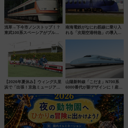
浅草→下今市ノンストップ！？
南海電鉄がなにわ筋線に乗り入
東武100系スペーシアがブルー
れる「次期空港特急」の導入を
リボン賞35周年記念で「デビュ
決定！ピニンファリーナによる
ー当時の停車駅」を再現 運転
日本初の鉄道デザイン
時刻や特急券の買い方を紹介
【2026年夏休み】ウィング久里
山陽新幹線「こだま」N700系
浜で「出張！京急ミュージア
6000番代が新デザインに！産学
ム」開催！入場無料でスタンプ
連携で描く瀬戸内の波模様 運
ラリーや子ども制服撮影も
用は今冬から