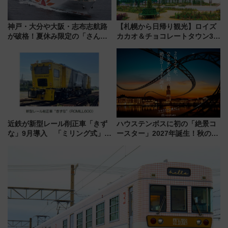
神戸・大分や大阪・志布志航路
【札幌から日帰り観光】ロイズ
が破格！夏休み限定の「さんふ
カカオ＆チョコレートタウン3周
らわあスペシャルセール」スタ
年！ 9月は入場料半額やチョコ
ート 夕朝食ビュッフェ付きで
詰め放題を開催、ロイズタウン
快適な船旅はいかが？
駅からのアクセスも
近鉄が新型レール削正車「きず
ハウステンボスに初の「絶景コ
な」9月導入 「ミリング式」採
ースター」2027年誕生！秋の
用でメンテナンス作業を効率
「すんごいハロウィン」見どこ
化！安全性や乗り心地の向上に
ろも一挙紹介
貢献するだけでなく、全線区で
活躍するための仕組みも