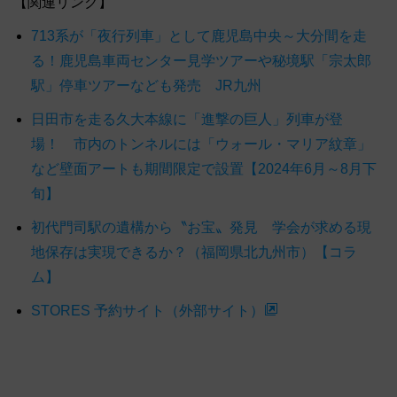
【関連リンク】
713系が「夜行列車」として鹿児島中央～大分間を走
る！鹿児島車両センター見学ツアーや秘境駅「宗太郎
駅」停車ツアーなども発売 JR九州
日田市を走る久大本線に「進撃の巨人」列車が登
場！ 市内のトンネルには「ウォール・マリア紋章」
など壁面アートも期間限定で設置【2024年6月～8月下
旬】
初代門司駅の遺構から〝お宝〟発見 学会が求める現
地保存は実現できるか？（福岡県北九州市）【コラ
ム】
STORES 予約サイト（外部サイト）