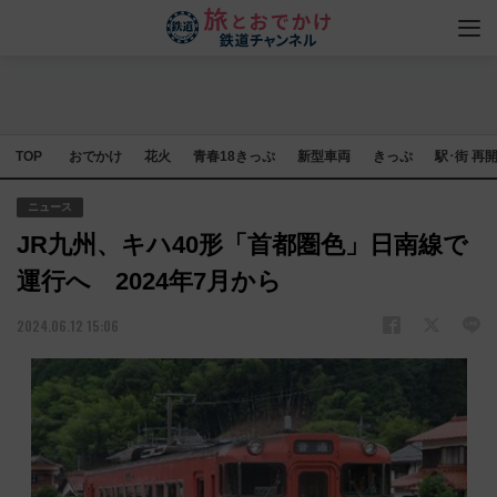
TOP
おでかけ
花火
青春18きっぷ
新型車両
きっぷ
駅･街 再
ニュース
JR九州、キハ40形「首都圏色」日南線で
運行へ 2024年7月から
2024.06.12 15:06