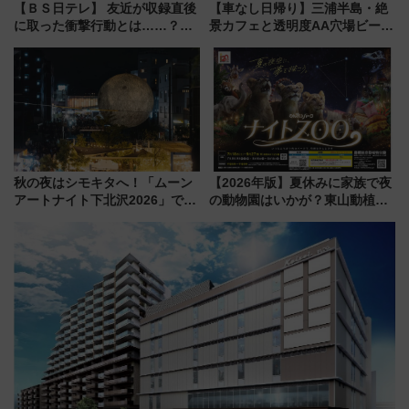
【ＢＳ日テレ】 友近が収録直後
【車なし日帰り】三浦半島・絶
に取った衝撃行動とは……？
景カフェと透明度AA穴場ビーチ
『友近・礼二の妄想トレイン』
を巡る！ おトクな電車きっぷ活
で極上の夏祭り鉄道旅を放送
用してストレスフリー旅へ行こ
う！
秋の夜はシモキタへ！「ムーン
【2026年版】夏休みに家族で夜
アートナイト下北沢2026」でイ
の動物園はいかが？東山動植物
マーシブシアターやアート巡り
園＆のんほいパーク「ナイト
を満喫しよう
ZOO」開催情報