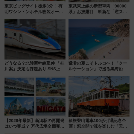
東京ビッグサイト徒歩3分！ 有
東武東上線の新型車両「90000
明ワシントンホテル改装オープ
系」お披露目 斬新な「逆スラ
ン直前「ゆりかもめ運転台付き
ント式」の先頭形状と明るく開
客室」や海鮮丼が人気の朝食ビ
放的な車内空間に注目、デビュ
ュッフェを現地レポ
ーは9月
どうなる？北陸新幹線延伸 「桂
猛暑の夏こそトルコへ！「クー
川案」決定も課題あり SNS上の
ルケーション」で巡る黒海沿岸
声は
やエーゲ海の避暑リゾート 関
連検索数が前年比237％増、ナ
ショジオも認める『2026年に訪
れるべき世界の旅先』
【2026年最新】新潟駅の再開発
箱根登山電車100形引退記念企
はいつ完成？ 万代広場全面完成
画！窓全開で涼を楽しむ「天然
から「にいがた2キロ」・古町再
クーラー体験号」と限定鉄コレ