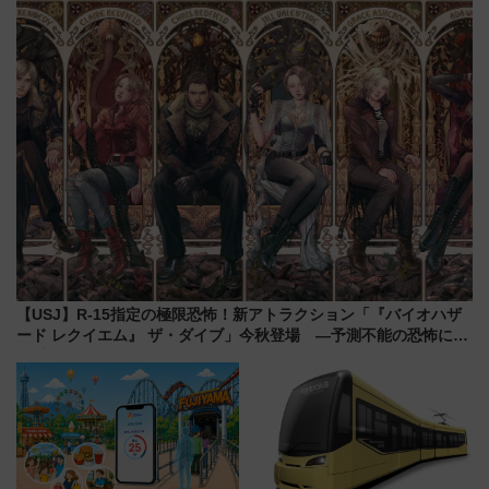
開発、バスタ新潟構想まで徹底
発売
解説！
【USJ】R-15指定の極限恐怖！新アトラクション「『バイオハザ
ード レクイエム』 ザ・ダイブ」今秋登場 ―予測不能の恐怖に泣
き叫べ―