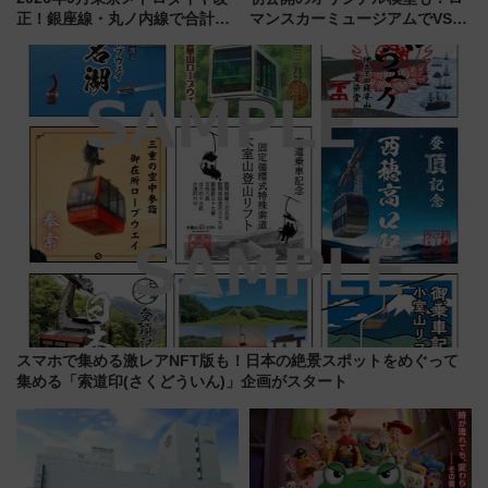
正！銀座線・丸ノ内線で合計
マンスカーミュージアムでVSE
212本の大増発、混雑緩和に期
の設計秘話に迫る企画展が7月
待
15日スタート
スマホで集める激レアNFT版も！日本の絶景スポットをめぐって
集める「索道印(さくどういん)」企画がスタート