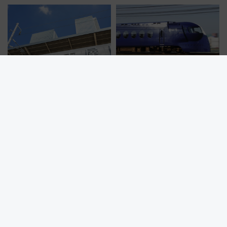
された「郡上おどり」楽しむ人
ーベリーぴよりん」期間限定販
に 乗車には予約が必要
売
22歳以下はお得にラーメンを堪
南海・日立と量子技術活用でシ
能！名古屋・驛麺通りで夏休み
ステム構築 なにわ筋線にも期待
限定「U22応援割り」が7月21日
乗務員・車両計画作業を短縮へ
よりスタート