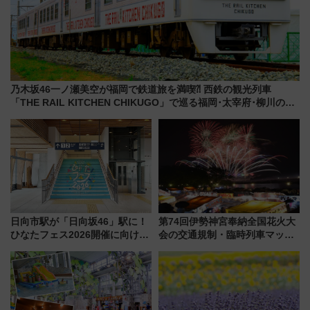
乃木坂46一ノ瀬美空が福岡で鉄道旅を満喫⁈ 西鉄の観光列車
「THE RAIL KITCHEN CHIKUGO」で巡る福岡･太宰府･柳川の
旅！YouTubeが公開に
日向市駅が「日向坂46」駅に！
第74回伊勢神宮奉納全国花火大
ひなたフェス2026開催に向けJR
会の交通規制・臨時列車マッ
九州が記念きっぷや臨時列車で
プ！JR東海・近鉄で快適にアク
全力応援 夜行列車「ドリーム
セス
おひさま号」も走る