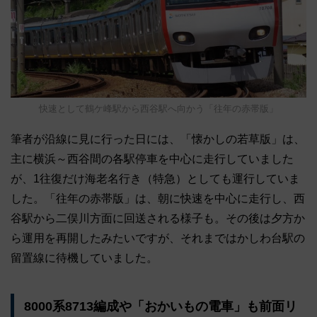
快速として鶴ケ峰駅から西谷駅へ向かう「往年の赤帯版」
筆者が沿線に見に行った日には、「懐かしの若草版」は、
主に横浜～西谷間の各駅停車を中心に走行していました
が、1往復だけ海老名行き（特急）としても運行していま
した。「往年の赤帯版」は、朝に快速を中心に走行し、西
谷駅から二俣川方面に回送される様子も。その後は夕方か
ら運用を再開したみたいですが、それまではかしわ台駅の
留置線に待機していました。
8000系8713編成や「おかいもの電車」も前面リ