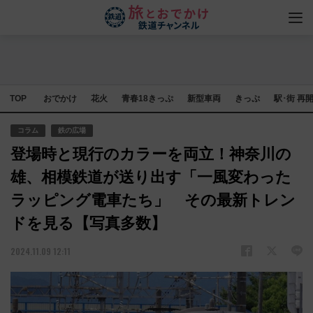
TOP
おでかけ
花火
青春18きっぷ
新型車両
きっぷ
駅･街 再
コラム
鉄の広場
登場時と現行のカラーを両立！神奈川の
雄、相模鉄道が送り出す「一風変わった
ラッピング電車たち」 その最新トレン
ドを見る【写真多数】
2024.11.09 12:11