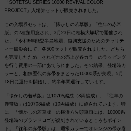
「SOTETSU SERIES 10000 REVIVAL COLOR
PROJECT」入場券セットが販売されました。
この入場券セットは、「懐かしの若草版」「往年の赤帯
版」の2種類用意され、3月23日に相模大塚駅で開催され
た、「令和6年能登半島地震」復興支援のためのチャリテ
ィー撮影会にて、各500セットが販売されました。どちら
も完売したため、それぞれの売上が各カラーのラッピング
を行う費用の一部にあてられました。その結果、登場時カ
ラーと、相鉄歴代の赤帯をまとった10000系が実現。5月
18日に運行を開始し、約半年間運行しています。
「懐かしの若草版」は10705編成（8両編成）、「往年の
赤帯版」は10708編成（10両編成）に施されています。特
に、「懐かしの若草版」の横浜方先頭車両には、10000系
登場時のブランドロゴが復刻されているところもポイン
ト。「往年の赤帯版」は、通常カラーでオレンジの帯が巻