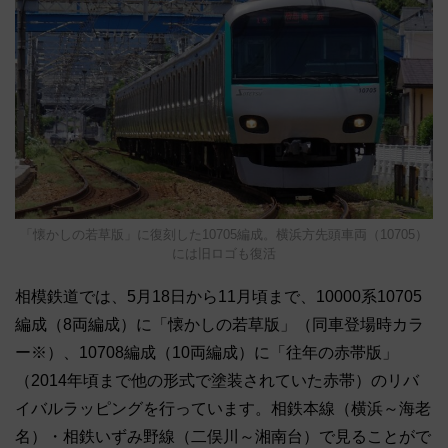
「懐かしの若草版」に復刻した10705編成。横浜方先頭車両（10705）
には旧ロゴも復活
相模鉄道では、5月18日から11月頃まで、10000系10705
編成（8両編成）に「懐かしの若草版」（同車登場時カラ
ー※）、10708編成（10両編成）に「往年の赤帯版」
（2014年頃まで他の形式で塗装されていた赤帯）のリバ
イバルラッピングを行っています。相鉄本線（横浜～海老
名）・相鉄いずみ野線（二俣川～湘南台）で見ることがで