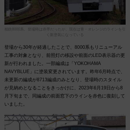
相鉄8000系。登場時は赤帯だったが、現在は青・オレンジのラインを引
く新塗装になっている
登場から30年が経過したことで、8000系もリニューアル
工事の対象となり、前照灯の移設や前面のLED表示器の更
新が行われました。一部編成は「YOKOHAMA
NAVYBLUE」に塗装変更されています。昨年6月時点で、
未更新の編成が8713編成のみとなり、登場時のスタイル
が見納めとなることをきっかけに、2023年6月19日から8
月下旬まで、同編成の前面窓下のラインを赤色に復刻して
いました。