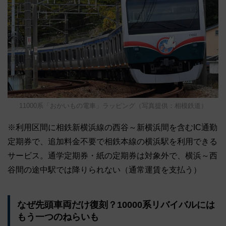
11000系「おかいもの電車」ラッピング（写真提供：相模鉄道）
※利用区間に相鉄新横浜線の西谷～新横浜間を含むIC通勤
定期券で、追加料金不要で相鉄本線の横浜駅を利用できる
サービス。通学定期券・紙の定期券は対象外で、横浜～西
谷間の途中駅では降りられない（通常運賃を支払う）
なぜ先頭車両だけ復刻？10000系リバイバルには
もう一つのねらいも