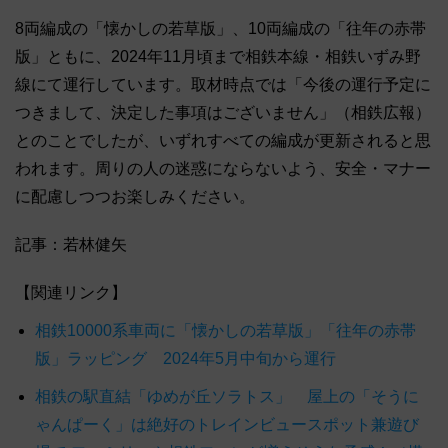
8両編成の「懐かしの若草版」、10両編成の「往年の赤帯
版」ともに、2024年11月頃まで相鉄本線・相鉄いずみ野
線にて運行しています。取材時点では「今後の運行予定に
つきまして、決定した事項はございません」（相鉄広報）
とのことでしたが、いずれすべての編成が更新されると思
われます。周りの人の迷惑にならないよう、安全・マナー
に配慮しつつお楽しみください。
記事：若林健矢
【関連リンク】
相鉄10000系車両に「懐かしの若草版」「往年の赤帯
版」ラッピング 2024年5月中旬から運行
相鉄の駅直結「ゆめが丘ソラトス」 屋上の「そうに
ゃんぱーく」は絶好のトレインビュースポット兼遊び