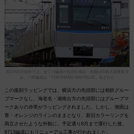
2024年5月現在では、全ての編成が前照灯移設・前面LED表示器更新済
み、一部編成は「YOKOHAMA NAVYBLUE」化された
この復刻ラッピングでは、横浜方の先頭部には相鉄グルー
プマークなし、海老名・湘南台方の先頭部にはグループマ
ークありの赤帯がラッピングされました。しかし、側面は
青・オレンジのラインのままとなり、新旧カラーリングを
両立させたような外観に。予定通り8月まで運行した後、
8713編成にもリニューアル工事が行われました。