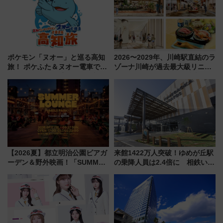
巡るなら使い勝手・コスパ抜群
ポケモン「ヌオー」と巡る高知
2026〜2029年、川崎駅直結のラ
旅！ ポケふた＆ヌオー電車で楽
ゾーナ川崎が過去最大級リニュ
しむ鉄道スタンプラリーで土佐
ーアル！ フードコート拡大など
路の絶景と絶品グルメを満喫！
「いつから何が変わるか」徹底
（7月18日スタート）
解説！
【2026夏】都立明治公園ビアガ
来館1422万人突破！ゆめが丘駅
ーデン＆野外映画！「SUMMER
の乗降人員は2.4倍に 相鉄いず
LOUNGE」のアクセスと上映ス
み野線「ゆめが丘ソラトス」2周
ケジュール 夜風とビール、映画
年祭にそうにゃん＆DB.スター
を満喫！
マンが登場