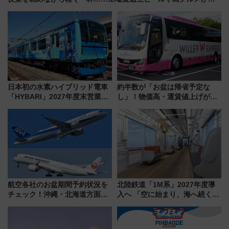
味い
日本初の水素ハイブリッド電車
約半数が「お盆は帰省予定な
「HYBARI」2027年度末営業運
し」！物価高・運賃値上げが財
転へ 鉄道・発電・まちづくり
布を直撃、往復1万円以内なら帰
で水素利活用が加速
りたいけど……【WILLER お盆
帰省動向調査】
航空各社のお盆期間予約状況を
北陸鉄道「1M系」2027年度導
チェック！沖縄・北海道方面は
入へ 「空に始まり、海へ続く」
予約急増中、いまから狙うべき
白山比咩神社をモチーフにした
日は？
神秘的なデザイン