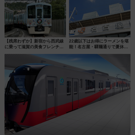
で都心から約1時間半で夏の絶景
を満喫しよう
を！
【残席わずか】新宿から西武線
22歳以下はお得にラーメンを堪
に乗って滋賀の美食フレンチを
能！名古屋・驛麺通りで夏休み
堪能？ 大人気レストラン列車
限定「U22応援割り」が7月21日
「52席の至福」で味わう近江牛
よりスタート
や伝統文化の特別コラボ