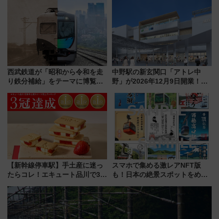
谷実アレンジの特別仕様へ、8月
化！安全性や乗り心地の向上に
5日始発から
貢献するだけでなく、全線区で
活躍するための仕組みも
西武鉄道が「昭和から令和を走
中野駅の新玄関口「アトレ中
り鉄分補給」をテーマに博覧会
野」が2026年12月9日開業！新
を実施！くすのきホールで8月
改札直結で屋上BBQも楽しめる
14日から 新車両「トキイロ」体
注目スポット
験ブースも アクセスや申込方法
を解説
【新幹線停車駅】手土産に迷っ
スマホで集める激レアNFT版
たらコレ！エキュート品川で3年
も！日本の絶景スポットをめぐ
連続売上1位を獲得した定番手土
って集める「索道印(さくどうい
産スイーツとは？
ん)」企画がスタート