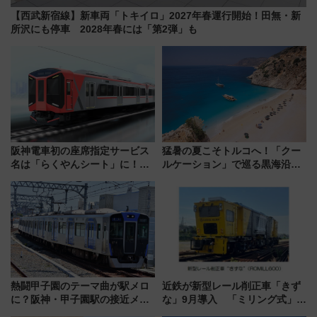
【西武新宿線】新車両「トキイロ」2027年春運行開始！田無・新
所沢にも停車 2028年春には「第2弾」も
阪神電車初の座席指定サービス
猛暑の夏こそトルコへ！「クー
名は「らくやんシート」に！新
ルケーション」で巡る黒海沿岸
型3000系で大阪梅田～山陽姫路
やエーゲ海の避暑リゾート 関
を快適移動
連検索数が前年比237％増、ナ
ショジオも認める『2026年に訪
れるべき世界の旅先』
熱闘甲子園のテーマ曲が駅メロ
近鉄が新型レール削正車「きず
に？阪神・甲子園駅の接近メロ
な」9月導入 「ミリング式」採
ディがVaundy「かげろう」×向
用でメンテナンス作業を効率