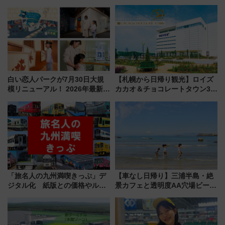
ドバッグやPCケースも対象の
せる夜間滞在型イベント「スワ
「身の回り品」新サイズ制限
ローおひさま」が救世主に？
(40×30×20cm)おさらい
白い恋人パークが7月30日大規
【札幌から日帰り観光】ロイズ
模リニューアル！ 2026年最新の
カカオ＆チョコレートタウン3周
新エリア・工場見学の見どころ
年！ 9月は入場料半額やチョコ
と料金・アクセスを徹底解説
詰め放題を開催、ロイズタウン
（札幌市）
駅からのアクセスも
「旅名人の九州満喫きっぷ」デ
【車なし日帰り】三浦半島・絶
ジタル化 紙版との価格やルー
景カフェと透明度AA穴場ビーチ
ルの違いを解説
を巡る！ おトクな電車きっぷ活
用してストレスフリー旅へ行こ
う！