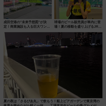
成田空港の”未来予想図”が決
球場のビール販売員が車内に登
定！商業施設も入る巨大ワンタ
場！夏の移動を盛り上げるJR九
ーミナル、京成の高架新駅整備
州「ビール新幹線」7月31日・8
で新型特急が品川･羽田とを結
月7日限定 ソフトバンクホーク
ぶ！ JR空港駅は2面3線化！
スとコラボ
夏の夜は「さるびあ丸」で飲もう！船上ビアガーデンで東京湾の
夜景を眺めながら軽く一杯……工場直送生ビールや島グルメが美