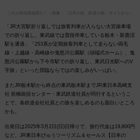
これが経由路線図だ！（画像：「日本の旅、鉄道の旅」サイトから）
「JR大宮駅折り返しでは旅客列車が入らない大宮操車場
での折り返し。東武線では普段停車している栃木・新鹿沼
駅を通過」「253系が定期旅客列車として走らない両毛
線・上越線・高崎線や鬼怒川公園駅（頭端式ホーム）、鬼
怒川公園駅から下今市駅での折り返し、東武日光駅へのV
字旅」といった団臨ならではの楽しみがいっぱい。
またJR栃木駅から終点の東武栃木駅までJR東日本高崎支
社 前橋統括センター・東武鉄道社員が同行するというこ
とで、各鉄道会社社員との旅を楽しめるのも面白いところ
かも。
出発日は2025年3月2日(日)日帰りで、旅行代金は19,800円
など。JR東日本びゅうツーリズム＆セールス【日本の