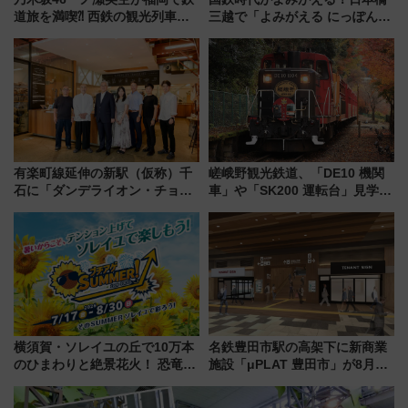
道旅を満喫⁈ 西鉄の観光列車
三越で「よみがえる にっぽんの
「THE RAIL KITCHEN
鉄道展」7/22-8/3開催、広田尚
CHIKUGO」で巡る福岡･太宰
敬の名作写真も、駅弁フェスも
府･柳川の旅！YouTubeが公開
同時開催！
に
有楽町線延伸の新駅（仮称）千
嵯峨野観光鉄道、「DE10 機関
石に「ダンデライオン・チョコ
車」や「SK200 運転台」見学ツ
レート」が出店！ 東京メトロが
アーを開催！ ラストランイベン
1億円出資で挑む新時代のまちづ
トの一環で激レア体験できちゃ
くりとは？
うかも 参加方法やスケジュール
をご紹介
横須賀・ソレイユの丘で10万本
名鉄豊田市駅の高架下に新商業
のひまわりと絶景花火！ 恐竜や
施設「μPLAT 豊田市」が8月26
ドッグプールなど三浦半島の日
日開業！全8店舗が出店し街の新
帰りお出かけ最新情報（2026年
たな玄関口へ