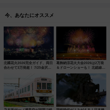
今、あなたにオススメ
北國花火2026完全ガイド、両日
葛飾納涼花火大会2026は2万発
合わせて3万発超！ 7/25金沢大
＆ドローンショーも！ 北総線を
会・8/1川北大会の2つの花火大
使った穴場アクセスや臨時列
会の日程・アクセス・観覧席ま
車、観覧スポット情報と周辺観
とめ（石川県）
光まとめ（7/28開催）
乃木坂46一ノ瀬美空が福岡で鉄
国鉄時代がよみがえる！日本橋