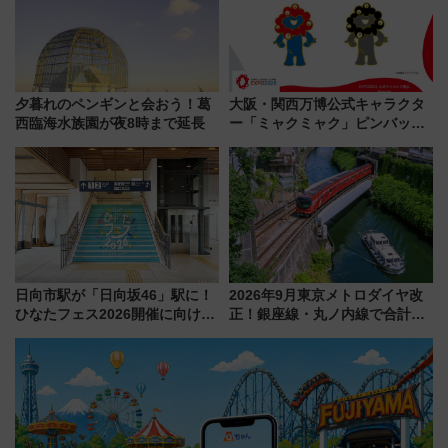
夕暮れのペンギンと会おう！葛
大阪・関西万博公式キャラクタ
西臨海水族園が夜8時まで延長
ー「ミャクミャク」ピンバッジ
新登場！関西の駅構内などで7月
中旬発売
日向市駅が「日向坂46」駅に！
2026年9月東京メトロダイヤ改
ひなたフェス2026開催に向けJR
正！銀座線・丸ノ内線で合計
九州が記念きっぷや臨時列車で
212本の大増発、混雑緩和に期
全力応援 夜行列車「ドリーム
待
おひさま号」も走る