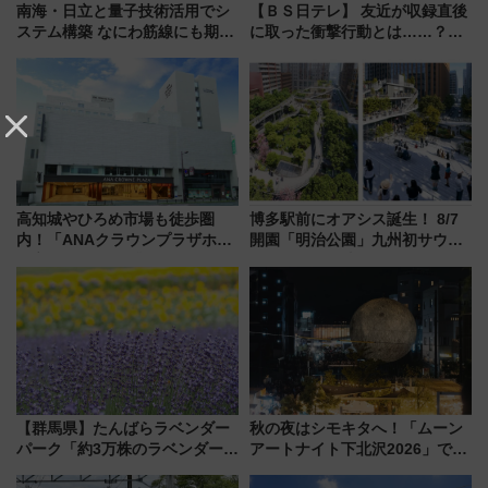
南海・日立と量子技術活用でシ
【ＢＳ日テレ】 友近が収録直後
ステム構築 なにわ筋線にも期待
に取った衝撃行動とは……？
乗務員・車両計画作業を短縮へ
『友近・礼二の妄想トレイン』
で極上の夏祭り鉄道旅を放送
高知城やひろめ市場も徒歩圏
博多駅前にオアシス誕生！ 8/7
内！「ANAクラウンプラザホテ
開園「明治公園」九州初サウナ
ル高知」が8月開業
TOTOPAや日本一のピザなど絶
品グルメ登場で駅前の過ごし方
はどう変わる？
【群馬県】たんばらラベンダー
秋の夜はシモキタへ！「ムーン
パーク「約3万株のラベンダー」
アートナイト下北沢2026」でイ
が見頃！新幹線＆無料送迎バス
マーシブシアターやアート巡り