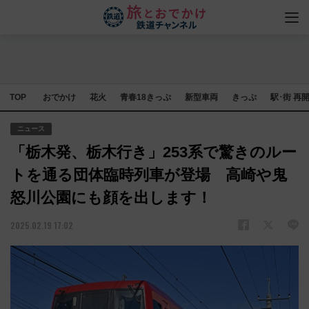
TOP
おでかけ
花火
青春18きっぷ
新型車両
きっぷ
駅･街 再
ニュース
「栃木発、栃木行き」253系で驚きのルー
トを通る団体臨時列車が登場 高崎や鬼
怒川公園にも顔を出します！
2025.02.19 17:02