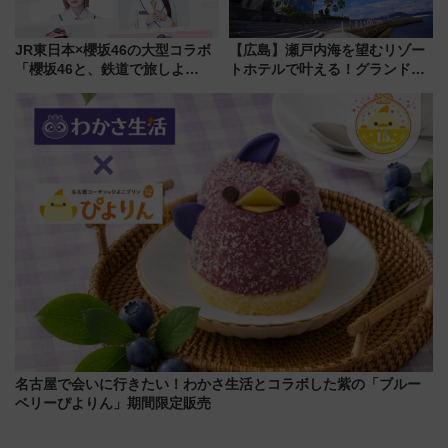
JR東日本×櫻坂46の大型コラボ
【広島】瀬戸内海を望むリゾー
「櫻坂46と、鉄道で旅しよ
トホテルで叶える！グランドプ
う。」が7月20日より始動！新
リンスホテル広島のフォトウエ
潟・長野・庄内へ
ディング＆カジュアルパーティ
ープラン
名古屋で会いに行きたい！わかさ生活とコラボした紫の「ブルー
ベリーぴよりん」期間限定販売