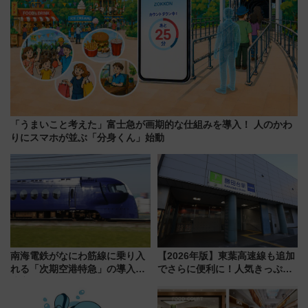
「うまいこと考えた」富士急が画期的な仕組みを導入！ 人のかわ
りにスマホが並ぶ「分身くん」始動
南海電鉄がなにわ筋線に乗り入
【2026年版】東葉高速線も追加
れる「次期空港特急」の導入を
でさらに便利に！人気きっぷ
決定！ピニンファリーナによる
「サンキューちばフリーパス」
日本初の鉄道デザイン
今年も発売 秋・早春に千葉県を