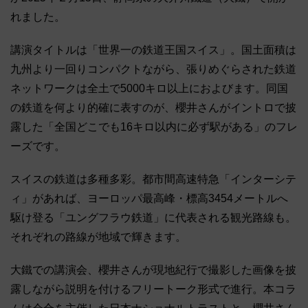
れました。
講演タイトルは「世界一の鉄道王国スイス」。国土面積は
九州より一回りコンパクトながら、張りめぐらされた鉄道
ネットワークは全土で5000キロ以上におよびます。同国
の鉄道を何より的確に表すのが、櫻井さんがイントロで披
露した「全国どこでも16キロ以内に必ず駅がある」のフレ
ーズです。
スイスの鉄道は多種多彩。都市間高速特急「インターシテ
ィ」があれば、ヨーロッパ最高峰・標高3454メートルへ
駆け登る「ユングフラウ鉄道」に代表される観光路線も。
それぞれの路線が地域で輝きます。
大鐵での講演会、櫻井さんが現地紀行で撮影した画像を披
露しながら説明を付けるフリートーク形式で進行。本コラ