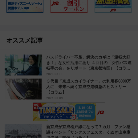
オススメ記事
バスドライバー不足、解決のカギは「運転大好
き！」な女性活用にあり ４回目の「女性バス運
転手の会」をリポート（東京都港区）【コラ
2026.03.11
ム】
３代目「京成スカイライナー」の利用客6000万
人に 未来へ続く京成空港特急のヒストリー
【コラム】
2025.08.09
新京成が京成松戸線になって７カ月 ファン感
謝イベント「サンクスフェスタ」くぬぎ山車庫
で盛況に開催【コラム】