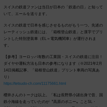
スイスの鉄道ファンは当日が日本の「鉄道の日」と知って
いて、エールを送ります。
スイスの鉄道で日本を感じさせるものがもう一つ。先述の
レーティッシュ鉄道には、「箱根登山鉄道」と漢字でプリ
ントした特別塗装車（EL＝電気機関車）が運行されま
す。
【参考】ヨーロッパ有数の工業国・スイスの鉄道に注目！
ダイヤや運転方法も日本の参考になります（※2021年2月
14日掲載記事、「箱根登山鉄道」プリント車両の写真あ
り）
https://tetsudo-ch.com/11175661.html
櫻井さんのトークは以上。「私は長野県小諸出身で昔、国
鉄小海線を走っていたのが〝高原のポニー〟ことSL・