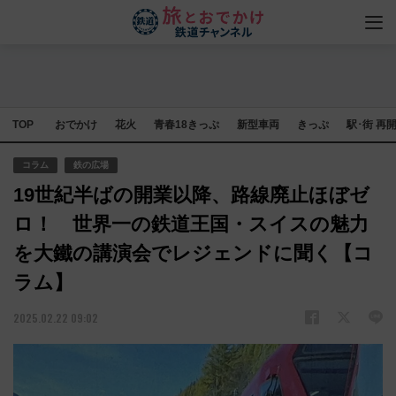
TOP
おでかけ
花火
青春18きっぷ
新型車両
きっぷ
駅･街 再
コラム
鉄の広場
19世紀半ばの開業以降、路線廃止ほぼゼ
ロ！ 世界一の鉄道王国・スイスの魅力
を大鐵の講演会でレジェンドに聞く【コ
ラム】
2025.02.22 09:02