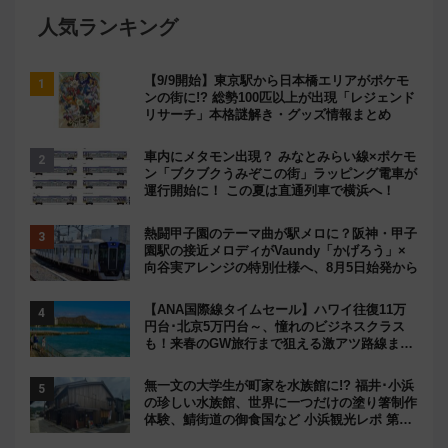
人気ランキング
【9/9開始】東京駅から日本橋エリアがポケモ
ンの街に!? 総勢100匹以上が出現「レジェンド
リサーチ」本格謎解き・グッズ情報まとめ
車内にメタモン出現？ みなとみらい線×ポケモ
ン「ブクブクうみぞこの街」ラッピング電車が
運行開始に！ この夏は直通列車で横浜へ！
熱闘甲子園のテーマ曲が駅メロに？阪神・甲子
園駅の接近メロディがVaundy「かげろう」×
向谷実アレンジの特別仕様へ、8月5日始発から
【ANA国際線タイムセール】ハワイ往復11万
円台･北京5万円台～、憧れのビジネスクラス
も！来春のGW旅行まで狙える激アツ路線まと
め（8/10まで）
無一文の大学生が町家を水族館に!? 福井･小浜
の珍しい水族館、世界に一つだけの塗り箸制作
体験、鯖街道の御食国など 小浜観光レポ 第2
弾