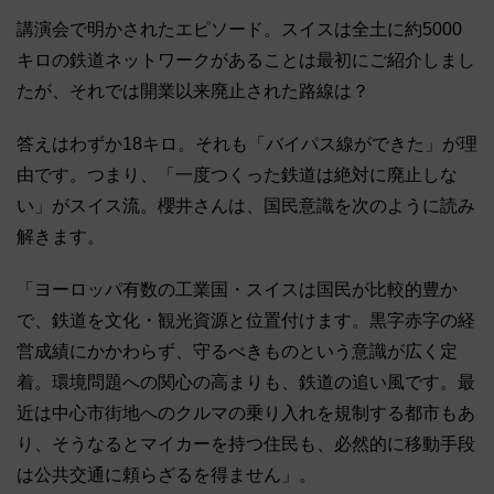
講演会で明かされたエピソード。スイスは全土に約5000
キロの鉄道ネットワークがあることは最初にご紹介しまし
たが、それでは開業以来廃止された路線は？
答えはわずか18キロ。それも「バイパス線ができた」が理
由です。つまり、「一度つくった鉄道は絶対に廃止しな
い」がスイス流。櫻井さんは、国民意識を次のように読み
解きます。
「ヨーロッパ有数の工業国・スイスは国民が比較的豊か
で、鉄道を文化・観光資源と位置付けます。黒字赤字の経
営成績にかかわらず、守るべきものという意識が広く定
着。環境問題への関心の高まりも、鉄道の追い風です。最
近は中心市街地へのクルマの乗り入れを規制する都市もあ
り、そうなるとマイカーを持つ住民も、必然的に移動手段
は公共交通に頼らざるを得ません」。