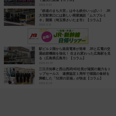
2025.11.03
「鉄道のまち大宮」は今も鉄分いっぱい！ JR
大宮駅東口には新しい商業施設「ムスブルミ
ネ」開業（埼玉県さいたま市）【コラム】
2025.11.15
駅ビル２階から路面電車が発車 JRと広電の交
通結節機能を強化！ 生まれ変わった広島駅を見
る（広島県広島市）【コラム】
2026.03.25
三日月知事と西山西武HD社長が滋賀の魅力をト
ップセールス 連携協定１周年で湖国の食材を
満載した「52席の至福」が快走【コラム】
2026.01.24