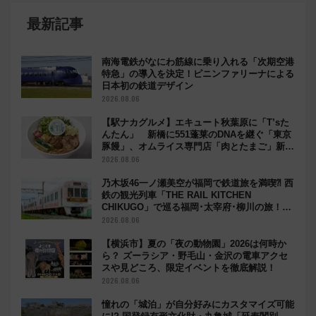
最新記事
南海電鉄がなにわ筋線に乗り入れる「次期空港
特急」の導入を決定！ピニンファリーナによる
日本初の鉄道デザイン
2026.08.06
【駅ナカグルメ】エキュート秋葉原に「T’sた
んたん」 新橋に551蓬莱のDNAを継ぐ「東京
豚饅」、オムライス専門店「肉とたまご」新グ
ルメ続々登場！【2026年8月】
2026.08.06
乃木坂46一ノ瀬美空が福岡で鉄道旅を満喫⁈ 西
鉄の観光列車「THE RAIL KITCHEN
CHIKUGO」で巡る福岡･太宰府･柳川の旅！
YouTubeが公開に
2026.08.06
【横浜市】夏の「夜の動物園」2026は何時か
ら？ ズーラシア・野毛山・金沢の電車アクセ
スや見どころ、限定イベントを徹底解説！
2026.08.06
憧れの「城泊」が自分好みにカスタマイズ可能