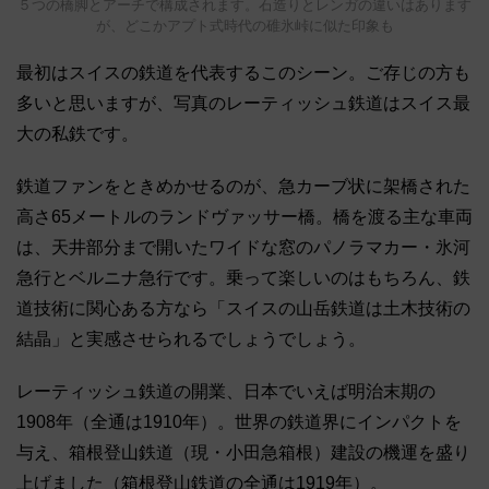
５つの橋脚とアーチで構成されます。石造りとレンガの違いはあります
が、どこかアプト式時代の碓氷峠に似た印象も
最初はスイスの鉄道を代表するこのシーン。ご存じの方も
多いと思いますが、写真のレーティッシュ鉄道はスイス最
大の私鉄です。
鉄道ファンをときめかせるのが、急カーブ状に架橋された
高さ65メートルのランドヴァッサー橋。橋を渡る主な車両
は、天井部分まで開いたワイドな窓のパノラマカー・氷河
急行とベルニナ急行です。乗って楽しいのはもちろん、鉄
道技術に関心ある方なら「スイスの山岳鉄道は土木技術の
結晶」と実感させられるでしょうでしょう。
レーティッシュ鉄道の開業、日本でいえば明治末期の
1908年（全通は1910年）。世界の鉄道界にインパクトを
与え、箱根登山鉄道（現・小田急箱根）建設の機運を盛り
上げました（箱根登山鉄道の全通は1919年）。