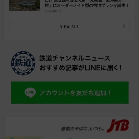
に!? 国登録有形文化財・丸亀城「延寿閣別
館」にオーダーメイド型の宿泊プランが誕生！
2026.08.06
VIEW ALL