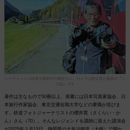
レーティッシュ鉄道を取材中の櫻井さん。カメラは静止画と動画の〝二
刀流〟です
著作は主なもので50冊以上、肩書には日本写真家協会、日
本旅行作家協会、東京交通短期大学などの要職が並びま
す。鉄道フォトジャーナリストの櫻井寛（さくらい・か
ん）さん（70）。そんなレジェンドを講師に迎えた講演会
が2025年２月15日、静岡県の大井川鐵道（大鐵）で開か