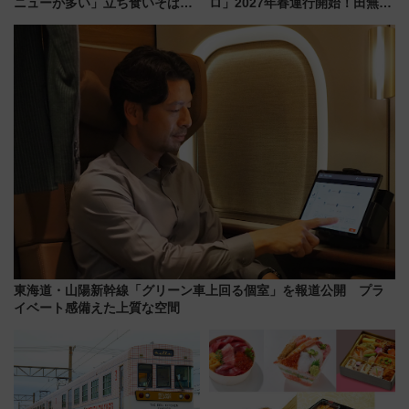
ニューが多い」立ち食いそば屋
ロ」2027年春運行開始！田無・
とは？ ＢＳ日テレ『ドランク塚
新所沢にも停車 2028年春には
地のふらっと立ち食いそば』
「第2弾」も
7/27夜10時～放送
東海道・山陽新幹線「グリーン車上回る個室」を報道公開 プラ
イベート感備えた上質な空間