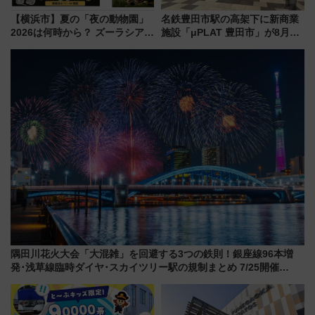
【横浜市】夏の「夜の動物園」
名鉄豊田市駅の高架下に新商業
2026は何時から？ ズーラシア・
施設「μPLAT 豊田市」が8月26
野毛山・金沢の電車アクセスや
日開業！全8店舗が出店し街の新
見どころ、限定イベントを徹底
たな玄関口へ
解説！
隅田川花火大会「大混雑」を回避する3つの鉄則！銀座線96本増
発･浅草線臨時ダイヤ･スカイツリー駅の規制まとめ 7/25開催
（2026年）