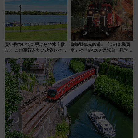
業 行き交う電車の音や振動を
感じながら「ととのう」新感覚
買い物ついでに手ぶらで水上散
嵯峨野観光鉄道、「DE10 機関
歩！ この夏行きたい越谷レイク
車」や「SK200 運転台」見学ツ
タウンの新たな水辺の憩いエリ
アーを開催！ ラストランイベン
ア「LAKESIDE PARK」（埼玉
トの一環で激レア体験できちゃ
県越谷市）
うかも 参加方法やスケジュール
をご紹介