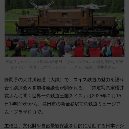
戦前生まれのスイス鉄道の凸形EL「クロコダイル」の特別運転を見守
るファン（写真：日本ナショナルトラスト、撮影：櫻井寛さん）
静岡県の大井川鐵道（大鐵）で、スイス鉄道の魅力を語り
合う講演会＆参加者座談会が開かれる。「鉄道写真家櫻井
寛さんに聞く世界一の鉄道王国スイス」は2025年２月15
日14時15分から、島田市の新金谷駅前の鉄道ミュージア
ム・プラザロコで。
主催は、文化財や自然景観保護を目的に活動する日本ナシ