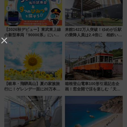
【2026秋デビュー】東武東上線
来館1422万人突破！ゆめが丘駅
の新型車両「90000系」にいち
の乗降人員は2.4倍に 相鉄いず
早く乗れる！ 8/11開催の小学生
み野線「ゆめが丘ソラトス」2周
向け先行試乗会でキッズアンバ
年祭にそうにゃん＆DB.スター
サダーになろう
マンが登場
【岐阜・飛騨高山】夏の家族旅
箱根登山電車100形引退記念企
行に！ゲレンデ一面に20万本の
画！窓全開で涼を楽しむ「天然
ひまわりが咲き誇る「アルコピ
クーラー体験号」と限定鉄コレ
アひまわり園」開園
発売