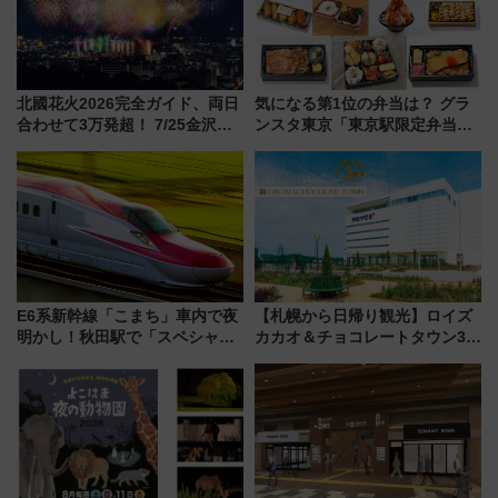
北國花火2026完全ガイド、両日
気になる第1位の弁当は？ グラ
合わせて3万発超！ 7/25金沢大
ンスタ東京「東京駅限定弁当
会・8/1川北大会の2つの花火大
2026 売上ランキング」
会の日程・アクセス・観覧席ま
とめ（石川県）
E6系新幹線「こまち」車内で夜
【札幌から日帰り観光】ロイズ
明かし！秋田駅で「スペシャル
カカオ＆チョコレートタウン3周
ナイト」8月開催、料金や予約方
年！ 9月は入場料半額やチョコ
法は？
詰め放題を開催、ロイズタウン
駅からのアクセスも