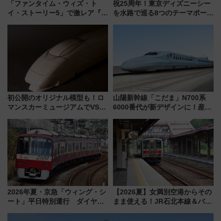
「ファンタイム・ウィズ・ト
祝25周年！東京ディズニーシー
イ・ストーリー5」で激レア『ロ
を水路で巡る8つのテーマポート
ルカナ』カードをゲット！最新
と限定デコレーションを解説
デコレーションも徹底解説
初公開のオリジナル模型も！ロ
山陽新幹線「こだま」N700系
マンスカーミュージアムでVSE
6000番代が新デザインに！産学
の設計秘話に迫る企画展が7月
連携で描く瀬戸内の波模様 運
15日スタート
用は今冬から
2026年夏・京急「ウィング・シ
【2026夏】女満別空港からその
ート」平日特別運行 ダイヤ・
まま使える！JR石北本線＆バス
乗車方法を解説！2階建てバスや
乗り放題「北見・網走周遊フリ
三浦海岸を堪能できるお出かけ
ーパス」でおトクに道東観光