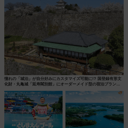
プランもご紹介
（8/3発売）
憧れの「城泊」が自分好みにカスタマイズ可能に!? 国登録有形文
化財・丸亀城「延寿閣別館」にオーダーメイド型の宿泊プランが
誕生！