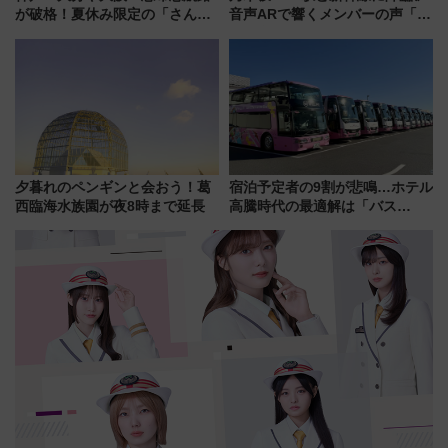
が破格！夏休み限定の「さんふ
音声ARで響くメンバーの声「真
らわあスペシャルセール」スタ
夏の全国ツアー2026」
ート 夕朝食ビュッフェ付きで
快適な船旅はいかが？
夕暮れのペンギンと会おう！葛
宿泊予定者の9割が悲鳴…ホテル
西臨海水族園が夜8時まで延長
高騰時代の最適解は「バス
泊」!? WILLER最新調査で判明
した、推し活遠征や観光時のリ
アルな懐事情