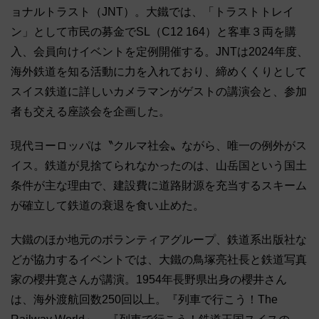
ョナルトラスト（JNT）。大鐵では、「トラストトレイ
ン」として市民の募金でSL（C12 164）と客車３両を購
入、会員向けイベントを定例開催する。JNTは2024年度、
海外鉄道を知る活動に力を入れており、締めくくりとして
スイス鉄道に詳しいカメラマンがゲストの講演会と、参加
者も交える座談会を企画した。
現代ヨーロッパは〝クルマ社会〟ながら、唯一の例外がス
イス。鉄道が見捨てられなかったのは、山岳国という国土
条件が主な理由で、建設費に道路財源を充当するスキーム
が確立して鉄道の衰退を食い止めた。
大鐵のほか地元のボランティアグループ、鉄道系出版社な
どが協力するイベントでは、大鐵の鳥塚亮社長と鉄道写真
家の櫻井寛さんが講演。1954年長野県出身の櫻井さん
は、海外渡航回数250回以上。『列車で行こう！The