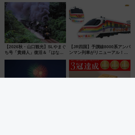
ドバッグやPCケースも対象の
ザード レクイエム』 ザ・ダイ
「身の回り品」新サイズ制限
ブ」今秋登場 ―予測不能の恐
(40×30×20cm)おさらい
怖に泣き叫べ―
【2026秋・山口観光】SLやまぐ
【JR四国】予讃線8000系アンパ
ち号「貴婦人」復活＆「はなあ
ンマン列車がリニューアル！内
かり」初走行区間も！山口DCの
外装デザイン公開 デビューは
注目観光列車まとめ きっぷの取
今年12月
り方は？
隅田川花火大会7/25（土）開
【新幹線停車駅】手土産に迷っ
催！銀座線96本増発と 激混みの
たらコレ！エキュート品川で3年
「浅草駅」を回避する最寄り駅･
連続売上1位を獲得した定番手土
アクセス攻略法、2万発の花火が
産スイーツとは？
都心の夜に！