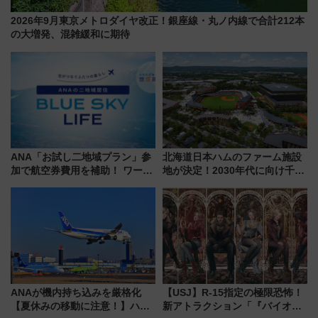
2026年9月東京メトロダイヤ改正！銀座線・丸ノ内線で合計212本
の大増発、混雑緩和に期待
ANA「お試し二地域プラン」参
北海道日本ハムのファーム施設
加で航空券費用を補助！ ワーケ
地が決定！2030年代に向け千歳
ーションや週末移住に最適な自
線沿線が一大野球エリア
治体は？ 2026年は対象のエリア
が拡大！
ANAが機内持ち込みを厳格化
【USJ】R-15指定の極限恐怖！
【夏休みの移動に注意！】ハン
新アトラクション「『バイオハ