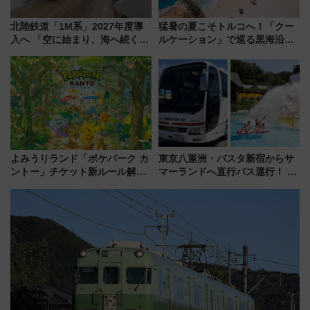
北陸鉄道「1M系」2027年度導
猛暑の夏こそトルコへ！「クー
入へ 「空に始まり、海へ続く」
ルケーション」で巡る黒海沿岸
白山比咩神社をモチーフにした
やエーゲ海の避暑リゾート 関
神秘的なデザイン
連検索数が前年比237％増、ナ
ショジオも認める『2026年に訪
れるべき世界の旅先』
よみうりランド「ポケパーク カ
東京八重洲・バスタ新宿からサ
ントー」チケット新ルール解
マーランドへ直行バス運行！ お
説！購入制限の緩和と入場時の
トクな1Dayパスで夏のプールと
本人確認が11月スタート
推し活を楽しもう！（2026年
8/1～31）