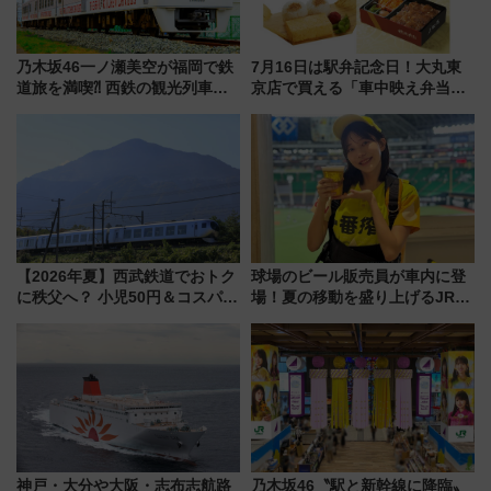
乃木坂46一ノ瀬美空が福岡で鉄
7月16日は駅弁記念日！大丸東
道旅を満喫⁈ 西鉄の観光列車
京店で買える「車中映え弁当」
「THE RAIL KITCHEN
フェア【2026年夏】
CHIKUGO」で巡る福岡･太宰
府･柳川の旅！YouTubeが公開
に
【2026年夏】西武鉄道でおトク
球場のビール販売員が車内に登
に秩父へ？ 小児50円＆コスパ最
場！夏の移動を盛り上げるJR九
強きっぷで「安・近・短」な家
州「ビール新幹線」7月31日・8
族旅行！ 深夜の正丸トンネル探
月7日限定 ソフトバンクホーク
検や特急ラビューも
スとコラボ
神戸・大分や大阪・志布志航路
乃木坂46〝駅と新幹線に降臨〟