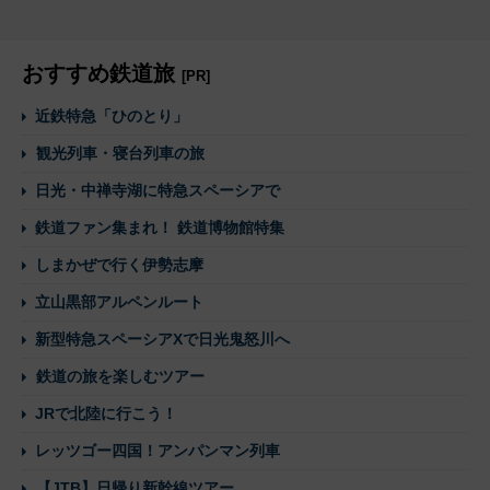
おすすめ鉄道旅
[PR]
近鉄特急「ひのとり」
観光列車・寝台列車の旅
日光・中禅寺湖に特急スペーシアで
鉄道ファン集まれ！ 鉄道博物館特集
しまかぜで行く伊勢志摩
立山黒部アルペンルート
新型特急スペーシアXで日光鬼怒川へ
鉄道の旅を楽しむツアー
JRで北陸に行こう！
レッツゴー四国！アンパンマン列車
【JTB】日帰り新幹線ツアー