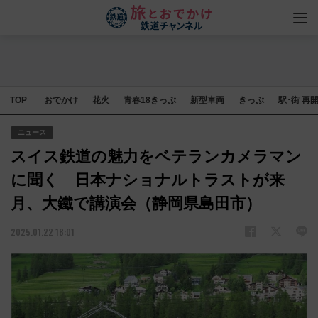
TOP
おでかけ
花火
青春18きっぷ
新型車両
きっぷ
駅･街 再
ニュース
スイス鉄道の魅力をベテランカメラマン
に聞く 日本ナショナルトラストが来
月、大鐵で講演会（静岡県島田市）
2025.01.22 18:01