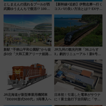
としまえんの流れるプールが西
【新幹線×近鉄】伊勢志摩へ行く
武園ゆうえんちで復活!? 100周
コスパの良い方法とは!? EXサー
年記念企画＆「春日のうん○スラ
ビス限定「近鉄伊勢志摩フリー
イダー」に注目 2026年夏は所
パス」の購入方法と紙版・デジ
沢へ遊びに行こう
タル版の違いを解説
新駅 “手柄山平和公園駅”から徒
JR九州の観光列車「36ぷらす
歩3分「大和工業アリーナ姫路」
3」劇的リニューアル！新6号車
10月開業！Novelbright公演 や
“1〜2名用グリーン個室”と曜日
大相撲巡業など 豪華イベントと
別 “プレミアムランチ”導入･ル
アクセス
ートや価格など解説
JR北海道が新型事業用機関車
日本初！引退した電車がサウナ
「DD200形式500代」3両導入へ
に！富士急行下吉田駅に「サ電
（SADEN）」2026年12月開