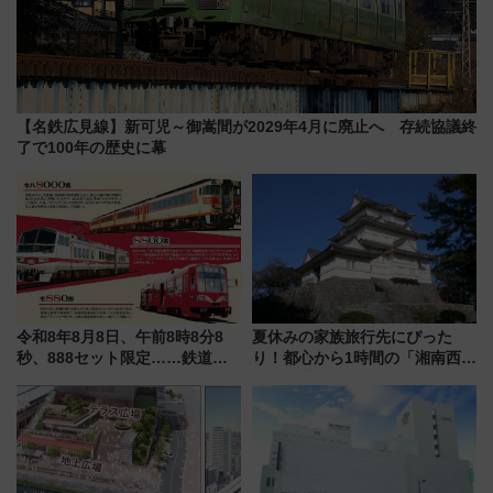
【名鉄広見線】新可児～御嵩間が2029年4月に廃止へ 存続協議終
了で100年の歴史に幕
令和8年8月8日、午前8時8分8
夏休みの家族旅行先にぴった
秒、888セット限定……鉄道各
り！都心から1時間の「湘南西エ
社の「8・8・8」な記念きっぷ
リア」満喫ガイド 鎌倉・江の
たち
島とは異なる魅力を持つ今夏の
注目スポット