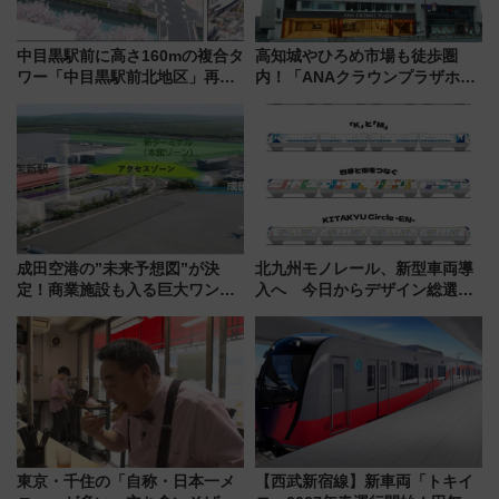
中目黒駅前に高さ160mの複合タ
高知城やひろめ市場も徒歩圏
ワー「中目黒駅前北地区」再開
内！「ANAクラウンプラザホテ
発の全貌
ル高知」が8月開業
成田空港の”未来予想図”が決
北九州モノレール、新型車両導
定！商業施設も入る巨大ワンタ
入へ 今日からデザイン総選挙
ーミナル、京成の高架新駅整備
始まる
で新型特急が品川･羽田とを結
ぶ！ JR空港駅は2面3線化！
東京・千住の「自称・日本一メ
【西武新宿線】新車両「トキイ