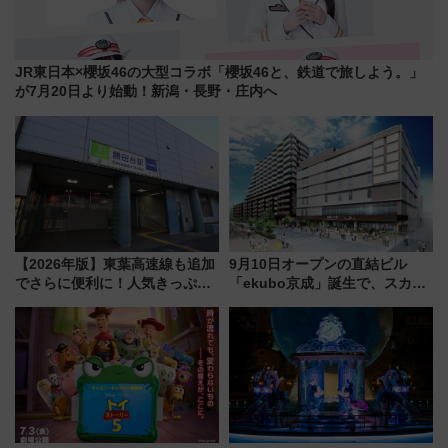
JR東日本×櫻坂46の大型コラボ「櫻坂46と、鉄道で旅しよう。」
が7月20日より始動！新潟・長野・庄内へ
【2026年版】東葉高速線も追加
9月10日オープンの直結ビル
でさらに便利に！人気きっぷ
「ekubo京成」誕生で、スカイ
「サンキューちばフリーパス」
ライナーも停まる巨大ハブ駅・
今年も発売 秋・早春に千葉県を
新鎌ヶ谷はどう変わる？ 全テナ
巡るなら使い勝手・コスパ抜群
ント情報も公開！