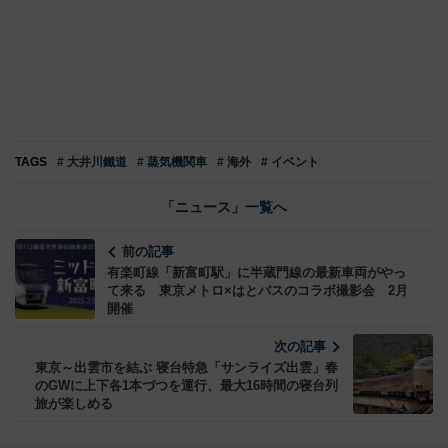
TAGS
# 大井川鐵道
# 蒸気機関車
# 海外
# イベント
「ニュース」一覧へ
前の記事
有楽町線「新富町駅」に半蔵門線の最新車両がやっ
て来る 東京メトロ×はとバスのコラボ撮影会 2月
開催
次の記事
東京～出雲市を結ぶ 寝台特急「サンライズ出雲」春
のGWに上下各1本づつを運行、最大16時間の寝台列
旅が楽しめる