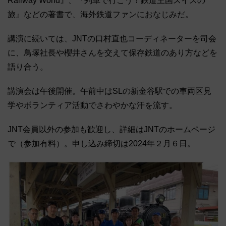
Railway World』、『列車で行こう！鉄道王国スイスの
旅』などの著書で、海外鉄道ファンにおなじみだ。
講演に続いては、JNTの口村直也コーディネーターを司会
に、鳥塚社長や櫻井さんを交えて保存鉄道のあり方などを
語り合う。
講演会は午後開催。午前中はSLの新金谷駅での車両区見
学やボランティア活動でさわやかな汗を流す。
JNT会員以外の参加も歓迎し、詳細はJNTのホームページ
で（参加有料）。申し込み締切は2024年２月６日。