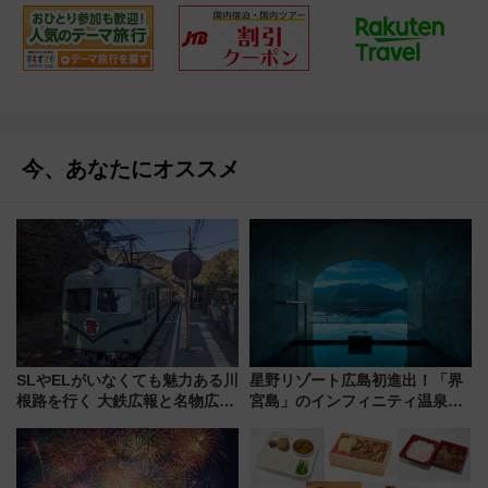
今、あなたにオススメ
SLやELがいなくても魅力ある川
星野リゾート広島初進出！「界
根路を行く 大鉄広報と名物広報
宮島」のインフィニティ温泉と
マンの一推しは？（静岡県島田
古式サウナ「石風呂」を大解剖
市など）【コラム】
宿泊料金・アクセスは？（2026
年7月23日開業）