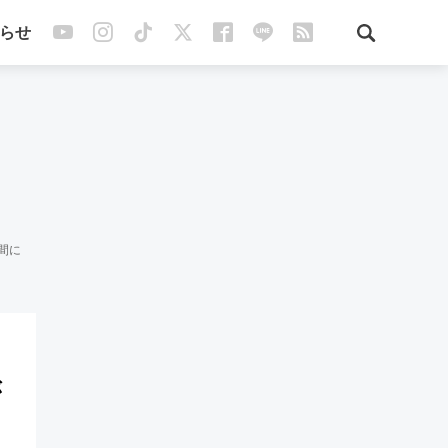
らせ
間に
が