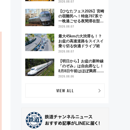
が彩る特別な夜
2026.08.07
【ひなたフェス2026】宮崎
の宿難民へ！特急787系で
一晩過ごせる夜間滞在型イ
ベント「スワローおひさ
2026.08.07
ま」が救世主に？
最大45kmの大渋滞も！？
お盆の高速道路をスイスイ
乗り切る快適ドライブ術
2026.08.07
【明日から】お盆の新幹線
「のぞみ」は自由席なし！
8月8日午前はほぼ満席…で
も数時間ズラせば空きが見
2026.08.06
つかることも 混雑避ける
「空席」探しのコツ
VIEW ALL