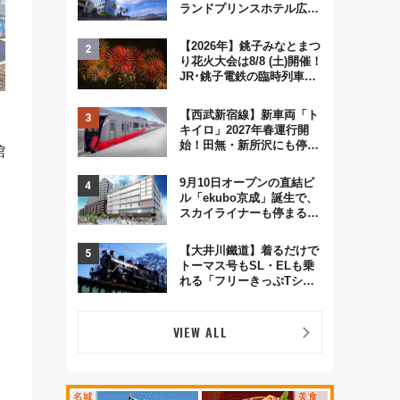
ランドプリンスホテル広島
のフォトウエディング＆カ
ジュアルパーティープラン
【2026年】銚子みなとまつ
り花火大会は8/8 (土)開催！
JR･銚子電鉄の臨時列車や
アクセス情報、利根川に咲
く8,000発の大迫力＆屋台
【西武新宿線】新車両「ト
を満喫
キイロ」2027年春運行開
始！田無・新所沢にも停
館
車 2028年春には「第2
弾」も
9月10日オープンの直結ビ
ル「ekubo京成」誕生で、
スカイライナーも停まる巨
大ハブ駅・新鎌ヶ谷はどう
変わる？ 全テナント情報も
【大井川鐵道】着るだけで
公開！
トーマス号もSL・ELも乗
れる「フリーきっぷTシャ
ツ」8月6日より受注販売
VIEW ALL