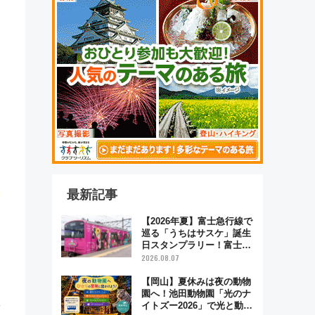
最新記事
【2026年夏】富士急行線で
巡る「うちはサスケ」誕生
日スタンプラリー！富士急
ハイランド限定グルメ＆グ
2026.08.07
ッズ徹底ガイド
【岡山】夏休みは夜の動物
園へ！池田動物園「光のナ
イトズー2026」で光と動物
ッ