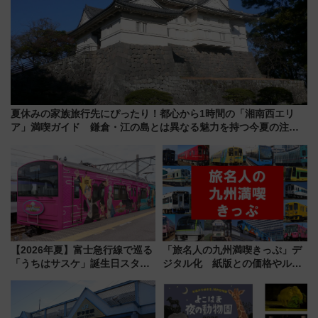
夏休みの家族旅行先にぴったり！都心から1時間の「湘南西エリ
ア」満喫ガイド 鎌倉・江の島とは異なる魅力を持つ今夏の注目
スポット
【2026年夏】富士急行線で巡る
「旅名人の九州満喫きっぷ」デ
「うちはサスケ」誕生日スタン
ジタル化 紙版との価格やルー
プラリー！富士急ハイランド限
ルの違いを解説
定グルメ＆グッズ徹底ガイド