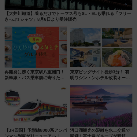
【大井川鐵道】着るだけでトーマス号もSL・ELも乗れる「フリー
きっぷTシャツ」8月6日より受注販売
再開発に沸く東京駅八重洲口！
東京ビッグサイト徒歩3分！ 有
新幹線・バス乗車前に寄りたい
明ワシントンホテル改装オープ
「ヤエチカ」2026年夏の「ひん
ン直前「ゆりかもめ運転台付き
やり＆スタミナグルメ」6選【新
客室」や海鮮丼が人気の朝食ビ
店舗も！】
ュッフェを現地レポ
【JR四国】予讃線8000系アンパ
河口湖観光の混雑を水上交通で
ンマン列車がリニューアル！内
回避！富士急グループが新航路