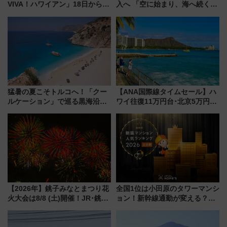
VIVA！ハワイアン」18日から営
入へ 「空に始まり、海へ続く」
業開始 小さなお子様連れのフ
白山比咩神社をモチーフにした
ァミリーから大人まで幅広い世
神秘的なデザイン
代が一日中楽しる夏のリゾート
を楽しんで
猛暑の夏こそトルコへ！「クー
【ANA国際線タイムセール】ハ
ルケーション」で巡る黒海沿岸
ワイ往復11万円台･北京5万円台
やエーゲ海の避暑リゾート 関
～、憧れのビジネスクラスも！
連検索数が前年比237％増、ナ
来春のGW旅行まで狙える激ア
ショジオも認める『2026年に訪
ツ路線まとめ（8/10まで）
れるべき世界の旅先』
【2026年】銚子みなとまつり花
全国1位は小田原のタワーマンシ
火大会は8/8 (土)開催！JR･銚子
ョン！新幹線通勤が変える？
電鉄の臨時列車やアクセス情
「住みたい街」の最新トレンド
報、利根川に咲く8,000発の大迫
【新築マンション人気ランキン
力＆屋台を満喫
グ】