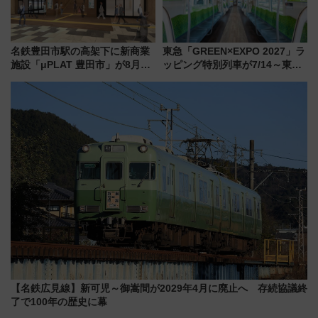
名鉄豊田市駅の高架下に新商業
東急「GREEN×EXPO 2027」ラ
施設「μPLAT 豊田市」が8月26
ッピング特別列車が7/14～東
日開業！全8店舗が出店し街の新
横・田園都市・目黒線でデビュ
たな玄関口へ
ー！ 注目の編成やデザインまと
め
【名鉄広見線】新可児～御嵩間が2029年4月に廃止へ 存続協議終
了で100年の歴史に幕