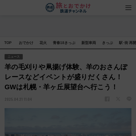
TOP
おでかけ
花火
青春18きっぷ
新型車両
きっぷ
駅･街 再
ニュース
羊の毛刈りや凧揚げ体験、羊のおさんぽ
レースなどイベントが盛りだくさん！
GWは札幌・羊ヶ丘展望台へ行こう！
2025.04.21 11:04