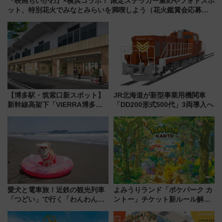
『映画ちいかわ』×横浜コラボ！ 限定ステッカー集めやフォトスポ
ット、特別花火でみなとみらいを満喫しよう（花火鑑賞会応募は
7/12まで！）
【博多駅・筑紫口新スポット】
JR北海道が新型事業用機関車
新幹線高架下「VIERRA博多テ
「DD200形式500代」3両導入へ
ラス」が9/18開業！九州初出店
など注目の全6店舗 「博多活憩
通り」も一新
愛犬と電車旅！近鉄の観光列車
よみうりランド「ポケパーク カ
「つどい」で行く「わんわん列
ントー」チケット新ルール解
車」第5弾！海辺のBBQも楽し
説！購入制限の緩和と入場時の
める日帰りツアー
本人確認が11月スタート