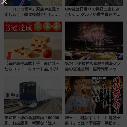
「トロッコ電車」家族や友達と
GW後は日帰りで気軽に楽しみ
楽しもう！鉄道模型走行も…黒
たい……グルメや世界最速のEV
部峡谷鉄道GWイベント
レースなど週末の都内イベント5
選【お出かけ情報】
【新幹線停車駅】手土産に迷っ
第74回伊勢神宮奉納全国花火大
たらコレ！エキュート品川で3年
会の交通規制・臨時列車マッ
連続売上1位を獲得した定番手土
プ！JR東海・近鉄で快適にアク
産スイーツとは？
セス
東武東上線の新型車両「90000
埼玉・川越駅すぐ！「川越餃子
系」お披露目 斬新な「逆スラ
祭り」とは？宇都宮・浜松から