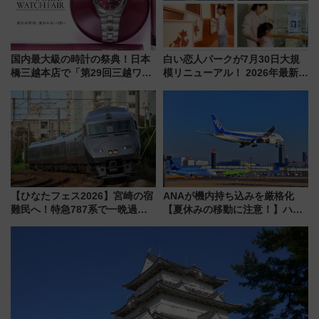
国内最大級の時計の祭典！日本
白い恋人パークが7月30日大規
橋三越本店で「第29回三越ワー
模リニューアル！ 2026年最新の
ルドウォッチフェア」開幕
新エリア・工場見学の見どころ
【2026年8月5日～25日】
と料金・アクセスを徹底解説
（札幌市）
【ひなたフェス2026】宮崎の宿
ANAが機内持ち込みを厳格化
難民へ！特急787系で一晩過ご
【夏休みの移動に注意！】ハン
せる夜間滞在型イベント「スワ
ドバッグやPCケースも対象の
ローおひさま」が救世主に？
「身の回り品」新サイズ制限
(40×30×20cm)おさらい