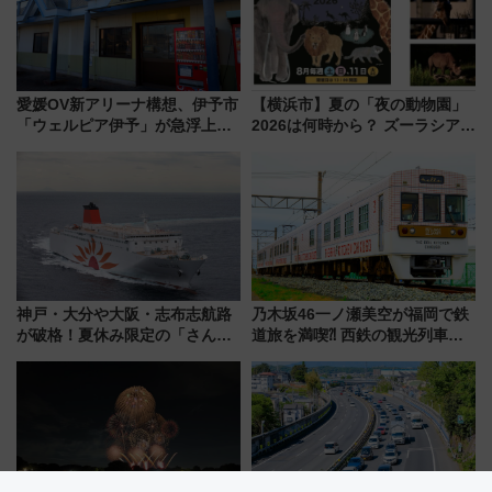
愛媛OV新アリーナ構想、伊予市
【横浜市】夏の「夜の動物園」
「ウェルピア伊予」が急浮上！
2026は何時から？ ズーラシア・
サイボウズ青野社長の参加表明
野毛山・金沢の電車アクセスや
で探る鉄道アクセスの未来
見どころ、限定イベントを徹底
解説！
神戸・大分や大阪・志布志航路
乃木坂46一ノ瀬美空が福岡で鉄
が破格！夏休み限定の「さんふ
道旅を満喫⁈ 西鉄の観光列車
らわあスペシャルセール」スタ
「THE RAIL KITCHEN
ート 夕朝食ビュッフェ付きで
CHIKUGO」で巡る福岡･太宰
快適な船旅はいかが？
府･柳川の旅！YouTubeが公開
に