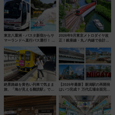
ア「LAKESIDE PARK」（埼玉
売
県越谷市）
東京八重洲・バスタ新宿からサ
2026年9月東京メトロダイヤ改
マーランドへ直行バス運行！ お
正！銀座線・丸ノ内線で合計
トクな1Dayパスで夏のプールと
212本の大増発、混雑緩和に期
推し活を楽しもう！（2026年
待
8/1～31）
絶景路線を黄色い列車で気まま
【2026年最新】新潟駅の再開発
旅、「海が見える難読駅」で幸
はいつ完成？ 万代広場全面完成
せの黄色いハンカチに願いを
から「にいがた2キロ」・古町再
「新・鉄道ひとり旅」279回目
開発、バスタ新潟構想まで徹底
の舞台は「島原鉄道」
解説！