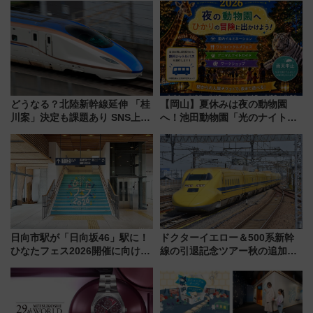
どうなる？北陸新幹線延伸 「桂
【岡山】夏休みは夜の動物園
川案」決定も課題あり SNS上の
へ！池田動物園「光のナイトズ
声は
ー2026」で光と動物が彩る特別
な夜
日向市駅が「日向坂46」駅に！
ドクターイエロー＆500系新幹
ひなたフェス2026開催に向けJR
線の引退記念ツアー秋の追加企
九州が記念きっぷや臨時列車で
画が決定！乗車体験やグッズ・
全力応援 夜行列車「ドリーム
ホテル情報まとめ
おひさま号」も走る