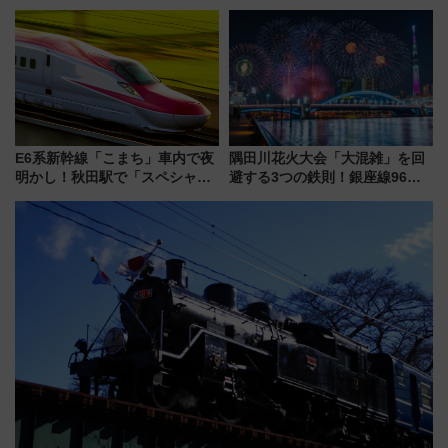
ント式」の先頭形状と明るく開
ご当地和牛まで全国の人気餃子
放的な車内空間に注目、デビュ
を食べ比べ【7月25日・26日開
ーは9月
催】
E6系新幹線「こまち」車内で夜
隅田川花火大会「大混雑」を回
明かし！秋田駅で「スペシャル
避する3つの鉄則！銀座線96本
ナイト」8月開催、料金や予約方
増発･浅草線臨時ダイヤ･スカイ
法は？
ツリー駅の規制まとめ 7/25開催
（2026年）