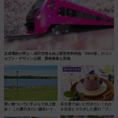
京成電鉄が押上～成田空港を結ぶ新型有料特急「3900形」のコン
セプト・デザイン公開 愛称募集も実施
買い物ついでに手ぶらで水上散
名古屋で会いに行きたい！わか
歩！ この夏行きたい越谷レイク
さ生活とコラボした紫の「ブル
タウンの新たな水辺の憩いエリ
ーベリーぴよりん」期間限定販