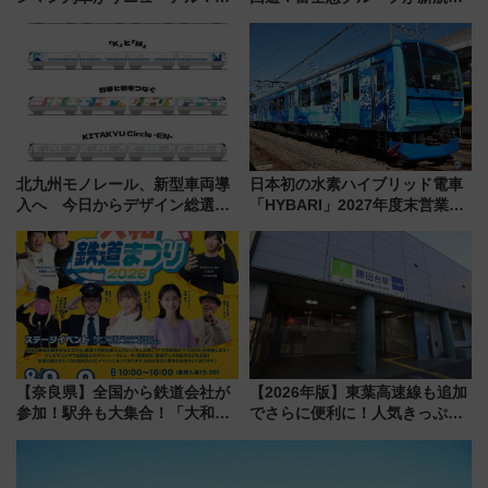
外装デザイン公開 デビューは
「大石公園ライン」7月17日よ
今年12月
り運航
北九州モノレール、新型車両導
日本初の水素ハイブリッド電車
入へ 今日からデザイン総選挙
「HYBARI」2027年度末営業運
始まる
転へ 鉄道・発電・まちづくり
で水素利活用が加速
【奈良県】全国から鉄道会社が
【2026年版】東葉高速線も追加
参加！駅弁も大集合！「大和鉄
でさらに便利に！人気きっぷ
道まつり2026」が8月8日・9日
「サンキューちばフリーパス」
に開催決定
今年も発売 秋・早春に千葉県を
巡るなら使い勝手・コスパ抜群