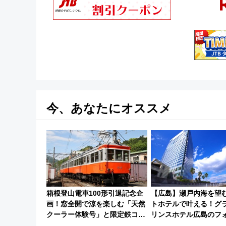
今、あなたにオススメ
箱根登山電車100形引退記念企
【広島】瀬戸内海を望
画！窓全開で涼を楽しむ「天然
トホテルで叶える！グ
クーラー体験号」と限定鉄コレ
リンスホテル広島のフ
発売
ディング＆カジュアル