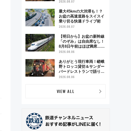
ベント「スワローおひさ
2026.08.07
ま」が救世主に？
最大45kmの大渋滞も！？
お盆の高速道路をスイスイ
乗り切る快適ドライブ術
2026.08.07
【明日から】お盆の新幹線
「のぞみ」は自由席なし！
8月8日午前はほぼ満席…で
も数時間ズラせば空きが見
2026.08.06
つかることも 混雑避ける
「空席」探しのコツ
ありがとう現行車両！嵯峨
野トロッコ貸切＆サンダー
バードレストランで語り合
う秋の京都 斉藤雪乃＆福
2026.08.06
原トシヒロと行く！9月13
日「京都の鉄道満喫ツア
VIEW ALL
ー」開催