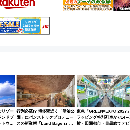
むリゾー
行列必至!? 博多駅近く「明治公
東急「GREEN×EXPO 2027
ランドプ
園」にパンストックプロデュー
ラッピング特別列車が7/14～
ォトウエ
スの新業態『Land Bageri』
横・田園都市・目黒線でデビ
パーティ
8/7オープン 秋からはビストロ
ー！ 注目の編成やデザイン