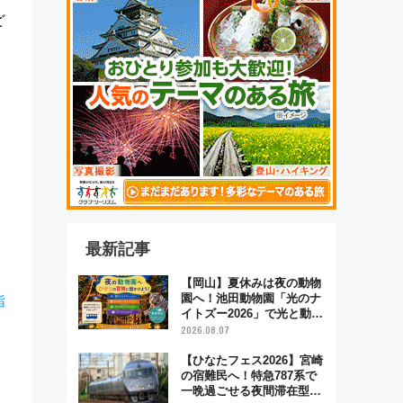
ど
最新記事
【岡山】夏休みは夜の動物
園へ！池田動物園「光のナ
指
イトズー2026」で光と動物
が彩る特別な夜
2026.08.07
【ひなたフェス2026】宮崎
の宿難民へ！特急787系で
一晩過ごせる夜間滞在型イ