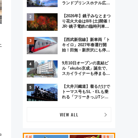
ランドプリンスホテル広島
のフォトウエディング＆カ
ジュアルパーティープラン
【2026年】銚子みなとまつ
り花火大会は8/8 (土)開催！
JR･銚子電鉄の臨時列車や
アクセス情報、利根川に咲
イ
く8,000発の大迫力＆屋台
【西武新宿線】新車両「ト
を満喫
上
キイロ」2027年春運行開
始！田無・新所沢にも停
車 2028年春には「第2
弾」も
9月10日オープンの直結ビ
ル「ekubo京成」誕生で、
スカイライナーも停まる巨
大ハブ駅・新鎌ヶ谷はどう
変わる？ 全テナント情報も
【大井川鐵道】着るだけで
公開！
トーマス号もSL・ELも乗
れる「フリーきっぷTシャ
ツ」8月6日より受注販売
VIEW ALL
中