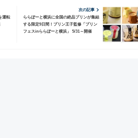
次の記事
を運転
ららぽーと横浜に全国の絶品プリンが集結
開催
する限定9日間！プリン王子監修「プリン
フェスinららぽーと横浜」 5/31～開催