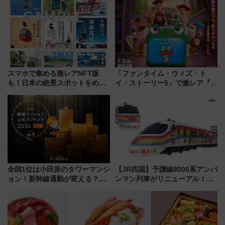
化！安全性や乗り心地の向上に
夏休みをお得に楽しむ！
貢献するだけでなく、全線区で
活躍するための仕組みも
スマホで集める激レアNFT版
「ファンタイム・ウィズ・ト
も！日本の絶景スポットをめぐ
イ・ストーリー5」で激レア『ロ
って集める「索道印(さくどうい
ルカナ』カードをゲット！最新
ん)」企画がスタート
デコレーションも徹底解説
全国1位は小田原のタワーマンシ
【JR四国】予讃線8000系アンパ
ョン！新幹線通勤が変える？
ンマン列車がリニューアル！内
「住みたい街」の最新トレンド
外装デザイン公開 デビューは
【新築マンション人気ランキン
今年12月
グ】