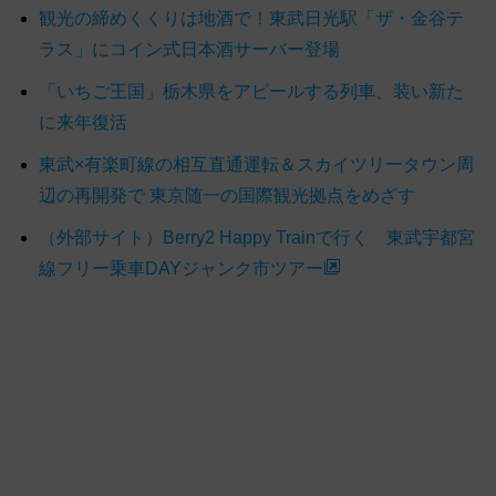
観光の締めくくりは地酒で！東武日光駅「ザ・金谷テ
ラス」にコイン式日本酒サーバー登場
「いちご王国」栃木県をアピールする列車、装い新た
に来年復活
東武×有楽町線の相互直通運転＆スカイツリータウン周
辺の再開発で 東京随一の国際観光拠点をめざす
（外部サイト）Berry2 Happy Trainで行く 東武宇都宮
線フリー乗車DAYジャンク市ツアー