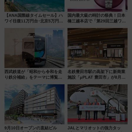
【ANA国際線タイムセール】ハ
国内最大級の時計の祭典！日本
ワイ往復11万円台･北京5万円台
橋三越本店で「第29回三越ワー
～、憧れのビジネスクラスも！
ルドウォッチフェア」開幕
来春のGW旅行まで狙える激ア
【2026年8月5日～25日】
ツ路線まとめ（8/10まで）
西武鉄道が「昭和から令和を走
名鉄豊田市駅の高架下に新商業
り鉄分補給」をテーマに博覧会
施設「μPLAT 豊田市」が8月26
を実施！くすのきホールで8月
日開業！全8店舗が出店し街の新
14日から 新車両「トキイロ」体
たな玄関口へ
験ブースも アクセスや申込方法
を解説
9月10日オープンの直結ビル
JALとマリオットの強力タッ