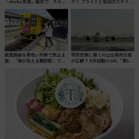
「ekubo京成」誕生で、スカイ
グ！ フライトと宿泊のステイタ
ライナーも停まる巨大ハブ駅・
スマッチでFLY ON ポイントや
新鎌ヶ谷はどう変わる？ 全テナ
上級会員資格を効率よく獲得す
ント情報も公開！
る方法を解説
絶景路線を黄色い列車で気まま
羽田空港に着くのは出発何分前
旅、「海が見える難読駅」で幸
が正解？ 9月始動のJAL「第1タ
せの黄色いハンカチに願いを
ーミナル北側サテライト」は徒
「新・鉄道ひとり旅」279回目
歩1キロ超え！ 知っておきたい
の舞台は「島原鉄道」
変更点まとめ