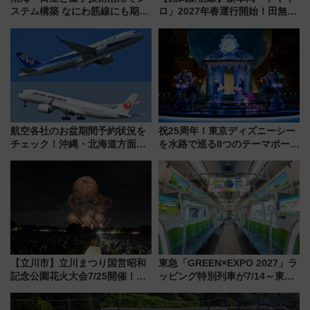
ステム構築 なにわ筋線にも期待
ロ」2027年春運行開始！田無・
乗務員・車両計画作業を短縮へ
新所沢にも停車 2028年春には
「第2弾」も
航空各社のお盆期間予約状況を
祝25周年！東京ディズニーシー
チェック！沖縄・北海道方面は
を水路で巡る8つのテーマポート
予約急増中、いまから狙うべき
と限定デコレーションを解説
日は？
【立川市】立川まつり国営昭和
東急「GREEN×EXPO 2027」ラ
記念公園花火大会7/25開催！
ッピング特別列車が7/14～東
5000発の花火が夜を彩る 今年は
横・田園都市・目黒線でデビュ
混雑に要注意、その理由は
ー！ 注目の編成やデザインまと