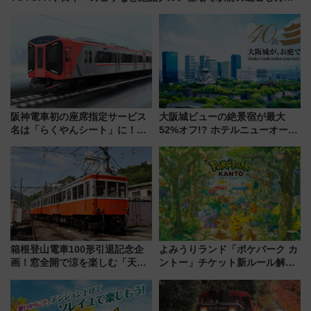
どう変わる？
阪神電車初の座席指定サービス
大阪城ビューの絶景宿が最大
名は「らくやんシート」に！新
52%オフ!? ホテルニューオータ
型3000系で大阪梅田～山陽姫路
ニ大阪の40周年「夏のタイムセ
を快適移動
ール」で秋の関西旅を豪華にす
る方法（8月20日まで！）
箱根登山電車100形引退記念企
よみうりランド「ポケパーク カ
画！窓全開で涼を楽しむ「天然
ントー」チケット新ルール解
クーラー体験号」と限定鉄コレ
説！購入制限の緩和と入場時の
発売
本人確認が11月スタート