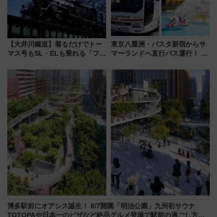
【大井川鐵道】着るだけでトー
東京八重洲・バスタ新宿からサ
マス号もSL・ELも乗れる「フリ
マーランドへ直行バス運行！ お
ーきっぷTシャツ」8月6日より
トクな1Dayパスで夏のプールと
受注販売
推し活を楽しもう！（2026年
8/1～31）
博多駅前にオアシス誕生！ 8/7開園「明治公園」九州初サウナ
TOTOPAや日本一のピザなど絶品グルメ登場で駅前の過ごし方は