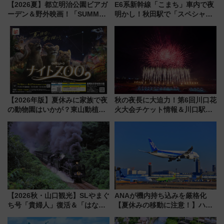
【2026夏】都立明治公園ビアガ
E6系新幹線「こまち」車内で夜
ーデン＆野外映画！「SUMMER
明かし！秋田駅で「スペシャル
LOUNGE」のアクセスと上映ス
ナイト」8月開催、料金や予約方
ケジュール 夜風とビール、映画
法は？
を満喫！
【2026年版】夏休みに家族で夜
秋の夜長に大迫力！第6回川口花
の動物園はいかが？東山動植物
火大会チケット情報＆川口駅か
園＆のんほいパーク「ナイト
らのアクセスガイド
ZOO」開催情報
【2026秋・山口観光】SLやまぐ
ANAが機内持ち込みを厳格化
ち号「貴婦人」復活＆「はなあ
【夏休みの移動に注意！】ハン
かり」初走行区間も！山口DCの
ドバッグやPCケースも対象の