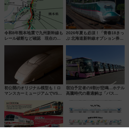
令和8年熊本地震で九州新幹線も
2026年夏も必須！「青春18きっ
レール破断など確認 現在の運
ぷ 北海道新幹線オプション券」
転見合わせ状況と交通網への影
自動改札対応ルールと途中下車
響
の罠
初公開のオリジナル模型も！ロ
宿泊予定者の9割が悲鳴…ホテル
マンスカーミュージアムでVSE
高騰時代の最適解は「バス
の設計秘話に迫る企画展が7月
泊」!? WILLER最新調査で判明
15日スタート
した、推し活遠征や観光時のリ
アルな懐事情