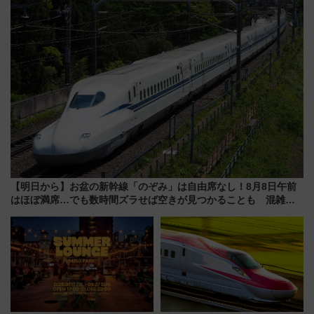
め
【明日から】お盆の新幹線「のぞみ」は自由席なし！8月8日午前
はほぼ満席…でも数時間ズラせば空きが見つかることも 混雑避
ける「空席」探しのコツ