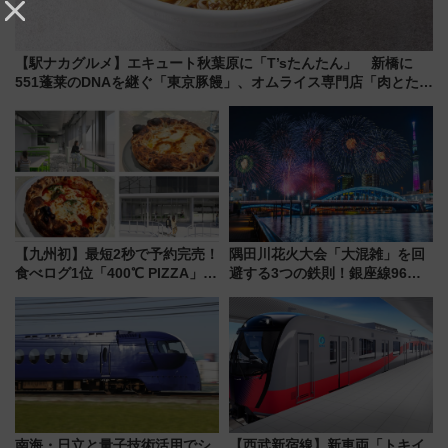
【駅ナカグルメ】エキュート秋葉原に「T’sたんたん」 新橋に
551蓬莱のDNAを継ぐ「東京豚饅」、オムライス専門店「肉とたま
ご」新グルメ続々登場！【2026年8月】
【九州初】最短2秒で予約完売！
隅田川花火大会「大混雑」を回
食べログ1位「400℃ PIZZA」が
避する3つの鉄則！銀座線96本
博多駅すぐの明治公園に8/7オー
増発･浅草線臨時ダイヤ･スカイ
プン。もつ鍋風など限定メニュ
ツリー駅の規制まとめ 7/25開催
ーも
（2026年）
南海・日立と量子技術活用でシ
【西武新宿線】新車両「トキイ