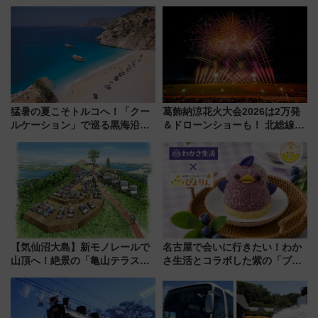
ー2026」で光と動物が彩る特別
スの新業態『Land Bageri』8/7
な夜
オープン 秋からはビストロ営業
も！
猛暑の夏こそトルコへ！「クー
葛飾納涼花火大会2026は2万発
ルケーション」で巡る黒海沿岸
＆ドローンショーも！ 北総線を
やエーゲ海の避暑リゾート 関
使った穴場アクセスや臨時列
連検索数が前年比237％増、ナ
車、観覧スポット情報と周辺観
ショジオも認める『2026年に訪
光まとめ（7/28開催）
れるべき世界の旅先』
【気仙沼大島】新モノレールで
名古屋で会いに行きたい！わか
山頂へ！絶景の「亀山テラス
さ生活とコラボした紫の「ブル
360°」が7月19日オープン、休
ーベリーぴよりん」期間限定販
暇村のお得な日帰りプランも登
売
場