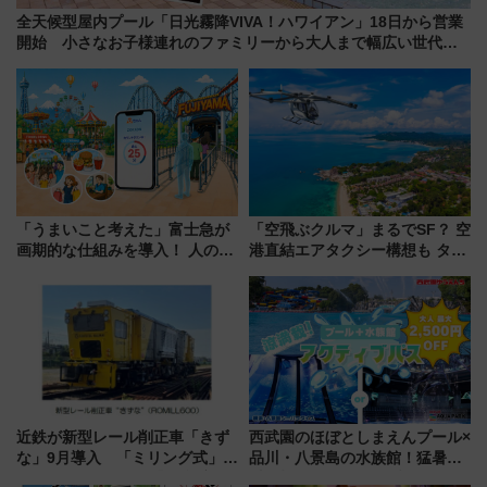
全天候型屋内プール「日光霧降VIVA！ハワイアン」18日から営業
開始 小さなお子様連れのファミリーから大人まで幅広い世代が
一日中楽しる夏のリゾートを楽しんで
「うまいこと考えた」富士急が
「空飛ぶクルマ」まるでSF？ 空
画期的な仕組みを導入！ 人のか
港直結エアタクシー構想も タイ
わりにスマホが並ぶ「分身く
で検証
ん」始動
近鉄が新型レール削正車「きず
西武園のほぼとしまえんプール×
な」9月導入 「ミリング式」採
品川・八景島の水族館！猛暑を
用でメンテナンス作業を効率
乗り切る「アクティブパス」で