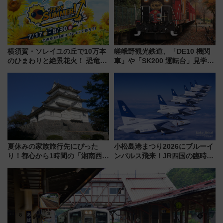
横須賀・ソレイユの丘で10万本
嵯峨野観光鉄道、「DE10 機関
のひまわりと絶景花火！ 恐竜や
車」や「SK200 運転台」見学ツ
ドッグプールなど三浦半島の日
アーを開催！ ラストランイベン
帰りお出かけ最新情報（2026年
トの一環で激レア体験できちゃ
7月17日～開催）
うかも 参加方法やスケジュール
をご紹介
夏休みの家族旅行先にぴった
小松島港まつり2026にブルーイ
り！都心から1時間の「湘南西エ
ンパルス飛来！JR四国の臨時ダ
リア」満喫ガイド 鎌倉・江の
イヤや駐車場予約を徹底解説
島とは異なる魅力を持つ今夏の
注目スポット