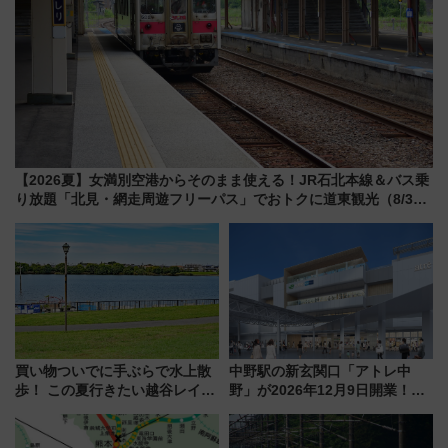
【2026夏】女満別空港からそのまま使える！JR石北本線＆バス乗
り放題「北見・網走周遊フリーパス」でおトクに道東観光（8/3発
売）
買い物ついでに手ぶらで水上散
中野駅の新玄関口「アトレ中
歩！ この夏行きたい越谷レイク
野」が2026年12月9日開業！新
タウンの新たな水辺の憩いエリ
改札直結で屋上BBQも楽しめる
ア「LAKESIDE PARK」（埼玉
注目スポット
県越谷市）