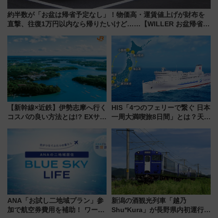
約半数が「お盆は帰省予定なし」！物価高・運賃値上げが財布を
直撃、往復1万円以内なら帰りたいけど……【WILLER お盆帰省動
向調査】
【新幹線×近鉄】伊勢志摩へ行く
HIS「4つのフェリーで繋ぐ 日本
コスパの良い方法とは!? EXサー
一周大満喫旅8日間」とは？天橋
ビス限定「近鉄伊勢志摩フリー
立・小樽・日光東照宮など全国
パス」の購入方法と紙版・デジ
の絶景＆限定グルメを網羅！煩
タル版の違いを解説
雑な手続きも不要でお手軽に楽
しめるプランが登場
ANA「お試し二地域プラン」参
新潟の酒観光列車「越乃
加で航空券費用を補助！ ワーケ
Shu*Kura」が長野県内初運行！