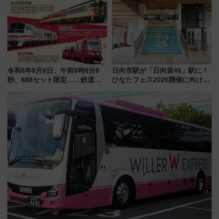
で新型特急が品川･羽田とを結
ディング＆カジュアルパーティ
ぶ！ JR空港駅は2面3線化！
ープラン
令和8年8月8日、午前8時8分8
日向市駅が「日向坂46」駅に！
秒、888セット限定……鉄道各
ひなたフェス2026開催に向けJR
社の「8・8・8」な記念きっぷ
九州が記念きっぷや臨時列車で
たち
全力応援 夜行列車「ドリーム
おひさま号」も走る