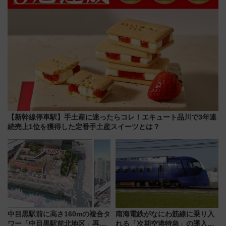
【新幹線停車駅】手土産に迷ったらコレ！エキュート品川で3年連
続売上1位を獲得した定番手土産スイーツとは？
中目黒駅前に高さ160mの複合タ
南海電鉄がなにわ筋線に乗り入
ワー「中目黒駅前北地区」再開
れる「次期空港特急」の導入を