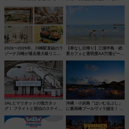
発の全貌
決定！ピニンファリーナによる
日本初の鉄道デザイン
2026〜2029年、川崎駅直結のラ
【車なし日帰り】三浦半島・絶
ゾーナ川崎が過去最大級リニュ
景カフェと透明度AA穴場ビーチ
ーアル！ フードコート拡大など
を巡る！ おトクな電車きっぷ活
「いつから何が変わるか」徹底
用してストレスフリー旅へ行こ
解説！
う！
JALとマリオットの強力タッ
沖縄・小浜島「はいむるぶし」
グ！ フライトと宿泊のステイタ
に最高峰プールヴィラ誕生！ 石
スマッチでFLY ON ポイントや
垣島から船で向かう究極のご褒
上級会員資格を効率よく獲得す
美旅「何もしない贅沢」を体験
る方法を解説
してみない？