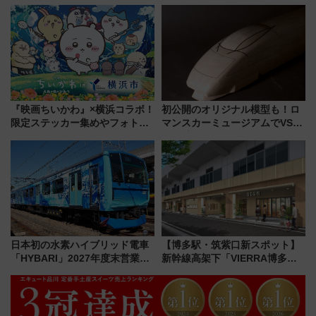
ーションや週末移住に最適な自
地酒と食を味わう信州プレDC特
治体は？ 2026年は対象のエリア
別企画
が拡大！
『映画ちいかわ』×横浜コラボ！
初公開のオリジナル模型も！ロ
限定ステッカー集めやフォトス
マンスカーミュージアムでVSE
ポット、特別花火でみなとみら
の設計秘話に迫る企画展が7月
いを満喫しよう（花火鑑賞会応
15日スタート
募は7/12まで！）
日本初の水素ハイブリッド電車
【博多駅・筑紫口新スポット】
「HYBARI」2027年度末営業運
新幹線高架下「VIERRA博多テ
転へ 鉄道・発電・まちづくり
ラス」が9/18開業！九州初出店
で水素利活用が加速
など注目の全6店舗 「博多活憩
通り」も一新