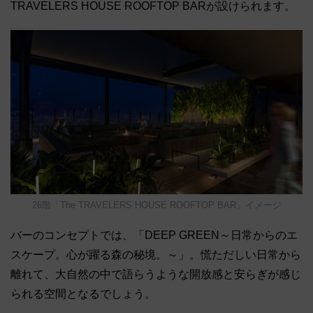
TRAVELERS HOUSE ROOFTOP BARが設けられます。
26階「The TRAVELERS HOUSE ROOFTOP BAR」イメージ
バーのコンセプトでは、「DEEP GREEN～日常からのエ
スケープ。心が躍る森の秘境。～」。慌ただしい日常から
離れて、大自然の中で語らうような開放感と安らぎが感じ
られる空間となるでしょう。