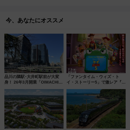
今、あなたにオススメ
品川の隣駅･大井町駅前が大変
「ファンタイム・ウィズ・ト
身！ 26年3月開業「OIMACHI
イ・ストーリー5」で激レア『ロ
TRACKS」とは？ プロジェクト
ルカナ』カードをゲット！最新
全貌と工事の進捗状況をレポー
デコレーションも徹底解説
ト（東京都品川区）