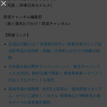
（写真：JR東日本ホテルズ）
鉄道チャンネル編集部
（旅と週末おでかけ！鉄道チャンネル）
【関連リンク】
広域品川圏とは？ 床面積150万㎡ JR東日本のリニア起
点駅周辺の浜松町～高輪～大井町にかけての戦略が始
動
日本最大級の野外ラーメンイベント「東京ラーメンフ
ェスタ2025」駒沢公園で開催！ 東急乗車券＋ラーメン
のおトクなチケットも発売
築地市場の再開発、約5万人収容の「屋内型新スタジア
ム」がついに誕生へ！ホテル･商業棟など9棟複合の扇
モチーフの未来都市構想