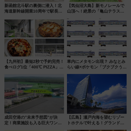
新函館北斗駅の裏側に潜入！北
【気仙沼大島】新モノレールで
海道新幹線開業10周年で駅長
山頂へ！絶景の「亀山テラス
室・地下通路など公開イベン
360°」が7月19日オープン、休
ト 参加方法や体験内容を紹介
暇村のお得な日帰りプランも登
場
【九州初】最短2秒で予約完売！
車内にメタモン出現？ みなとみ
食べログ1位「400℃ PIZZA」が
らい線×ポケモン「ブクブクうみ
博多駅すぐの明治公園に8/7オー
ぞこの街」ラッピング電車が運
プン。もつ鍋風など限定メニュ
行開始に！ この夏は直通列車で
ーも
横浜へ！
成田空港の”未来予想図”が決
【広島】瀬戸内海を望むリゾー
定！商業施設も入る巨大ワンタ
トホテルで叶える！グランドプ
ーミナル、京成の高架新駅整備
リンスホテル広島のフォトウエ