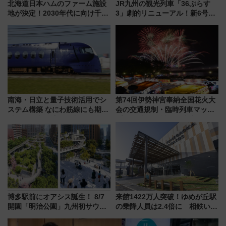
北海道日本ハムのファーム施設
JR九州の観光列車「36ぷらす
地が決定！2030年代に向け千歳
3」劇的リニューアル！新6号車
線沿線が一大野球エリア
“1〜2名用グリーン個室”と曜日
別 “プレミアムランチ”導入･ル
ートや価格など解説
南海・日立と量子技術活用でシ
第74回伊勢神宮奉納全国花火大
ステム構築 なにわ筋線にも期待
会の交通規制・臨時列車マッ
乗務員・車両計画作業を短縮へ
プ！JR東海・近鉄で快適にアク
セス
博多駅前にオアシス誕生！ 8/7
来館1422万人突破！ゆめが丘駅
開園「明治公園」九州初サウナ
の乗降人員は2.4倍に 相鉄いず
TOTOPAや日本一のピザなど絶
み野線「ゆめが丘ソラトス」2周
品グルメ登場で駅前の過ごし方
年祭にそうにゃん＆DB.スター