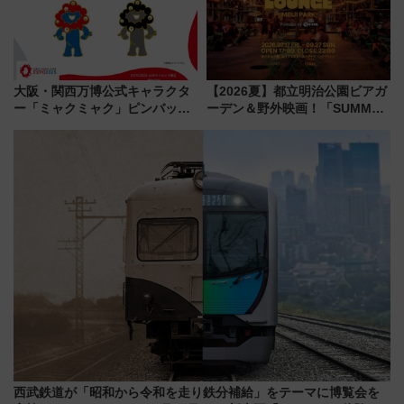
大阪・関西万博公式キャラクタ
【2026夏】都立明治公園ビアガ
ー「ミャクミャク」ピンバッジ
ーデン＆野外映画！「SUMMER
新登場！関西の駅構内などで7月
LOUNGE」のアクセスと上映ス
中旬発売
ケジュール 夜風とビール、映画
を満喫！
西武鉄道が「昭和から令和を走り鉄分補給」をテーマに博覧会を