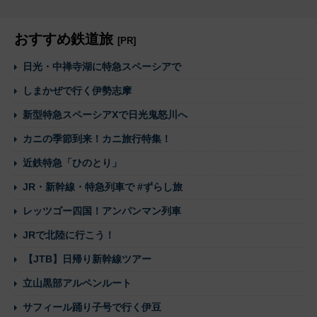
おすすめ鉄道旅
[PR]
日光・中禅寺湖に特急スペーシアで
しまかぜで行く伊勢志摩
新型特急スペーシアXで日光鬼怒川へ
カニの季節到来！カニ旅行特集！
近鉄特急「ひのとり」
JR・新幹線・特急列車で #ずらし旅
レッツゴー四国！アンパンマン列車
JRで北陸に行こう！
【JTB】日帰り新幹線ツアー
立山黒部アルペンルート
サフィール踊り子号で行く伊豆