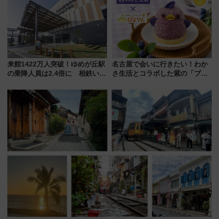
る方法を解説
来館1422万人突破！ゆめが丘駅
名古屋で会いに行きたい！わか
の乗降人員は2.4倍に 相鉄いず
さ生活とコラボした紫の「ブル
み野線「ゆめが丘ソラトス」2周
ーベリーぴよりん」期間限定販
年祭にそうにゃん＆DB.スター
売
マンが登場