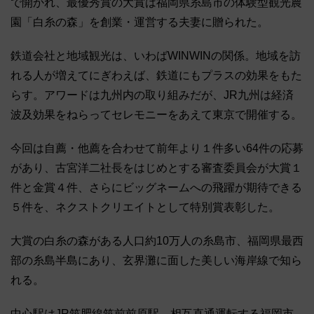
で開かれ、最優秀賞の大賞は福岡県糸島市の体験型観光農
園「白糸の森」を創業・運営する夫妻に贈られた。
鉄道会社と地域観光は、いわばWINWINの関係。地域を訪
れる人が増えてにぎわえば、鉄道にもプラスの効果をもた
らす。アワードは九州内の取り組みだが、JR九州は経済
波及効果をねらってセレモニーをあえて東京で開催する。
今回は自薦・他薦を合わせて前年より１件多い64件の応募
があり、古宮洋二社長をはじめとする審査委員会が大賞１
件と金賞４件、さらにビッグネームへの飛躍が期待できる
５件を、ネクストクリエイトとして特別賞表彰した。
大賞の白糸の森がある人口約10万人の糸島市、福岡県最西
部の糸島半島にあり、玄界灘に面した美しい海岸線で知ら
れる。
中心駅はJR筑肥線筑前前原駅。相互直通運転する福岡市