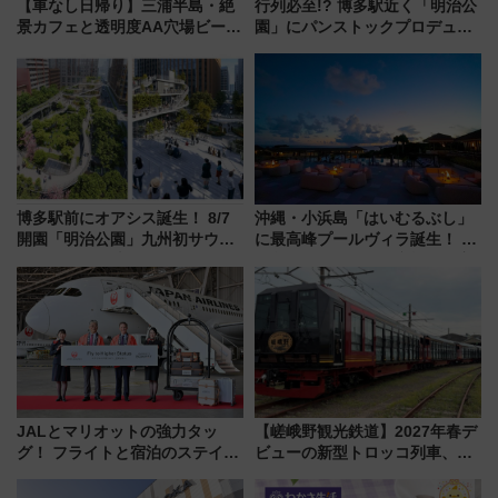
【車なし日帰り】三浦半島・絶
行列必至!? 博多駅近く「明治公
景カフェと透明度AA穴場ビーチ
園」にパンストックプロデュー
を巡る！ おトクな電車きっぷ活
スの新業態『Land Bageri』8/7
用してストレスフリー旅へ行こ
オープン 秋からはビストロ営業
う！
も！
博多駅前にオアシス誕生！ 8/7
沖縄・小浜島「はいむるぶし」
開園「明治公園」九州初サウナ
に最高峰プールヴィラ誕生！ 石
TOTOPAや日本一のピザなど絶
垣島から船で向かう究極のご褒
品グルメ登場で駅前の過ごし方
美旅「何もしない贅沢」を体験
はどう変わる？
してみない？
JALとマリオットの強力タッ
【嵯峨野観光鉄道】2027年春デ
グ！ フライトと宿泊のステイタ
ビューの新型トロッコ列車、い
スマッチでFLY ON ポイントや
よいよ試運転開始へ！現行車両
上級会員資格を効率よく獲得す
は2026年で引退