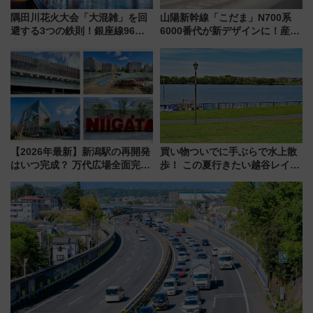
隅田川花火大会「大混雑」を回
山陽新幹線「こだま」N700系
避する3つの鉄則！銀座線96本
6000番代が新デザインに！産学
増発･浅草線臨時ダイヤ･スカイ
連携で描く瀬戸内の波模様 運
ツリー駅の規制まとめ 7/25開催
用は今冬から
（2026年）
【2026年最新】新潟駅の再開発
買い物ついでに手ぶらで水上散
はいつ完成？ 万代広場全面完成
歩！ この夏行きたい越谷レイク
から「にいがた2キロ」・古町再
タウンの新たな水辺の憩いエリ
開発、バスタ新潟構想まで徹底
ア「LAKESIDE PARK」（埼玉
解説！
県越谷市）