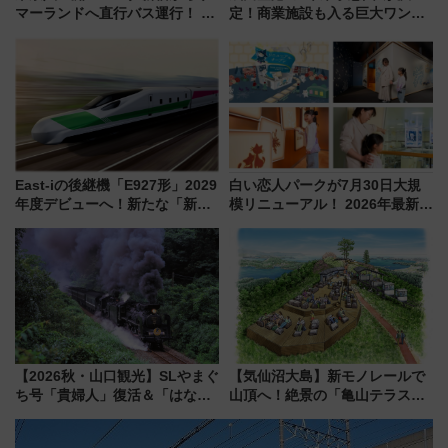
マーランドへ直行バス運行！ お
定！商業施設も入る巨大ワンタ
トクな1Dayパスで夏のプールと
ーミナル、京成の高架新駅整備
推し活を楽しもう！（2026年
で新型特急が品川･羽田とを結
8/1～31）
ぶ！ JR空港駅は2面3線化！
East-iの後継機「E927形」2029
白い恋人パークが7月30日大規
年度デビューへ！新たな「新幹
模リニューアル！ 2026年最新の
線専用検測車」の性能を徹底解
新エリア・工場見学の見どころ
説【JR東日本】
と料金・アクセスを徹底解説
（札幌市）
【2026秋・山口観光】SLやまぐ
【気仙沼大島】新モノレールで
ち号「貴婦人」復活＆「はなあ
山頂へ！絶景の「亀山テラス
かり」初走行区間も！山口DCの
360°」が7月19日オープン、休
注目観光列車まとめ きっぷの取
暇村のお得な日帰りプランも登