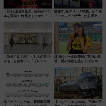
【2026諏訪湖花火】臨時列車45
愛媛OV新アリーナ構想、伊予市
本を運転！ 終電はまさかの「0
「ウェルピア伊予」が急浮上！
時30分発新宿行き」!? 当日のプ
サイボウズ青野社長の参加表明
ログラムから交通規制情報、観
で探る鉄道アクセスの未来
覧席情報まで徹底解説
【新横浜駅】駅弁・お土産選び
球場のビール販売員が車内に登
がもっと便利に？「プレシャス
場！夏の移動を盛り上げるJR九
デリ＆ギフト新横浜」がオープ
州「ビール新幹線」7月31日・8
ン 場所や営業時間・限定弁当
月7日限定 ソフトバンクホーク
を紹介
スとコラボ
北九州モノレール、新型車両導
【ひなたフェス2026】宮崎の宿