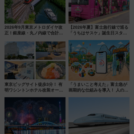
2026年9月東京メトロダイヤ改
【2026年夏】富士急行線で巡る
正！銀座線・丸ノ内線で合計
「うちはサスケ」誕生日スタン
212本の大増発、混雑緩和に期
プラリー！富士急ハイランド限
待
定グルメ＆グッズ徹底ガイド
東京ビッグサイト徒歩3分！ 有
「うまいこと考えた」富士急が
明ワシントンホテル改装オープ
画期的な仕組みを導入！ 人のか
ン直前「ゆりかもめ運転台付き
わりにスマホが並ぶ「分身く
客室」や海鮮丼が人気の朝食ビ
ん」始動
ュッフェを現地レポ