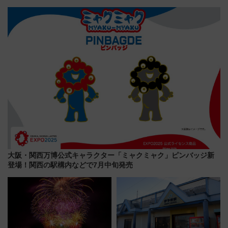
博多駅すぐの明治公園に8/7オー
堪能？ 大人気レストラン列車
プン。もつ鍋風など限定メニュ
「52席の至福」で味わう近江牛
ーも
や伝統文化の特別コラボ
大阪・関西万博公式キャラクター「ミャクミャク」ピンバッジ新
登場！関西の駅構内などで7月中旬発売