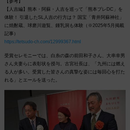
【参考】
【人吉編】熊本・阿蘇・人吉を巡って「熊本プレDC」を
体験！ 引退したSL人吉の行方は？ 国宝「青井阿蘇神社」
に焼酎蔵、球磨川遊覧、鍾乳洞も体験（※2025年5月掲載
記事）
https://tetsudo-ch.com/12999367.html
受賞セレモニーでは、白糸の森の前田和子さん、大串幸男
さん夫妻らに表彰状を授与。古宮社長は、「九州には燃え
る人が多い。受賞した皆さんの真摯な姿には毎回心を打た
れる」とエールを送った。