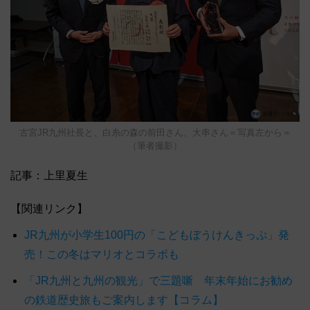
古宮JR九州社長と、白糸の森の前田さん、大串さん＝写真左から＝
（筆者撮影）
記事：上里夏生
【関連リンク】
JR九州が小学生100円の「こどもぼうけんきっぷ」発
売！この冬はマリオとコラボも
「JR九州と九州の観光」で三題噺 年末年始にお勧め
の鉄道歴史旅もご案内します【コラム】