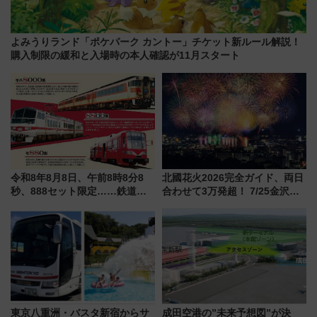
よみうりランド「ポケパーク カントー」チケット新ルール解説！
購入制限の緩和と入場時の本人確認が11月スタート
令和8年8月8日、午前8時8分8
北國花火2026完全ガイド、両日
秒、888セット限定……鉄道各
合わせて3万発超！ 7/25金沢大
社の「8・8・8」な記念きっぷ
会・8/1川北大会の2つの花火大
たち
会の日程・アクセス・観覧席ま
とめ（石川県）
東京八重洲・バスタ新宿からサ
成田空港の”未来予想図”が決