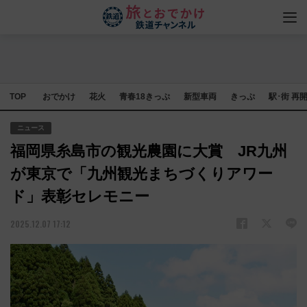
TOP
おでかけ
花火
青春18きっぷ
新型車両
きっぷ
駅･街 再
ニュース
福岡県糸島市の観光農園に大賞 JR九州
が東京で「九州観光まちづくりアワー
ド」表彰セレモニー
2025.12.07 17:12