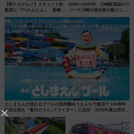
【駅ナカグルメ】エキュート秋
2026〜2029年、川崎駅直結のラ
葉原に「T’sたんたん」 新橋に
ゾーナ川崎が過去最大級リニュ
551蓬莱のDNAを継ぐ「東京豚
ーアル！ フードコート拡大など
饅」、オムライス専門店「肉と
「いつから何が変わるか」徹底
たまご」新グルメ続々登場！
解説！
【2026年8月】
としまえんの流れるプールが西武園ゆうえんちで復活!? 100周年
記念企画＆「春日のうん○スライダー」に注目 2026年夏は所沢へ
遊びに行こう