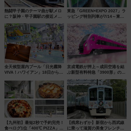
熱闘甲子園のテーマ曲が駅メロ
東急「GREEN×EXPO 2027」ラ
に？阪神・甲子園駅の接近メロ
ッピング特別列車が7/14～東
ディがVaundy「かげろう」×向
横・田園都市・目黒線でデビュ
谷実アレンジの特別仕様へ、8月
ー！ 注目の編成やデザインまと
5日始発から
め
全天候型屋内プール「日光霧降
京成電鉄が押上～成田空港を結
VIVA！ハワイアン」18日から営
ぶ新型有料特急「3900形」のコ
業開始 小さなお子様連れのフ
ンセプト・デザイン公開 愛称
ァミリーから大人まで幅広い世
募集も実施
代が一日中楽しる夏のリゾート
を楽しんで
【九州初】最短2秒で予約完売！
【残席わずか】新宿から西武線
食べログ1位「400℃ PIZZA」が
に乗って滋賀の美食フレンチを