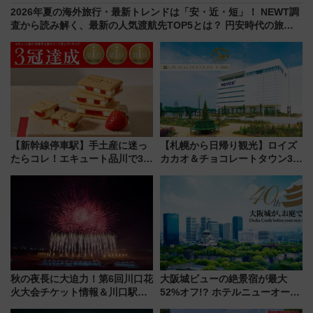
2026年夏の海外旅行・最新トレンドは「安・近・短」！ NEWT調
査から読み解く、最新の人気渡航先TOP5とは？ 円安時代の旅行
術
【新幹線停車駅】手土産に迷っ
【札幌から日帰り観光】ロイズ
たらコレ！エキュート品川で3年
カカオ＆チョコレートタウン3周
連続売上1位を獲得した定番手土
年！ 9月は入場料半額やチョコ
産スイーツとは？
詰め放題を開催、ロイズタウン
駅からのアクセスも
秋の夜長に大迫力！第6回川口花
大阪城ビューの絶景宿が最大
火大会チケット情報＆川口駅か
52%オフ!? ホテルニューオータ
らのアクセスガイド
ニ大阪の40周年「夏のタイムセ