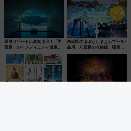
ール」で秋の関西旅を豪華にす
る方法（8月20日まで！）
星野リゾート広島初進出！「界
西武園のほぼとしまえんプール×
宮島」のインフィニティ温泉と
品川・八景島の水族館！猛暑を
古式サウナ「石風呂」を大解剖
乗り切る「アクティブパス」で
宿泊料金・アクセスは？（2026
夏休みをお得に楽しむ！
年7月23日開業）
スマホで集める激レアNFT版
葛飾納涼花火大会2026は2万発
も！日本の絶景スポットをめぐ
＆ドローンショーも！ 北総線を
って集める「索道印(さくどうい
使った穴場アクセスや臨時列
ん)」企画がスタート
車、観覧スポット情報と周辺観
光まとめ（7/28開催）