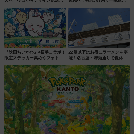
入へ 今日からデザイン総選挙
難民へ！特急787系で一晩過ご
始まる
せる夜間滞在型イベント「スワ
ローおひさま」が救世主に？
『映画ちいかわ』×横浜コラボ！
22歳以下はお得にラーメンを堪
限定ステッカー集めやフォトス
能！名古屋・驛麺通りで夏休み
ポット、特別花火でみなとみら
限定「U22応援割り」が7月21日
いを満喫しよう（花火鑑賞会応
よりスタート
募は7/12まで！）