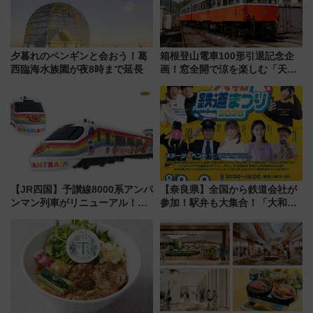
夕暮れのペンギンと会おう！葛
箱根登山電車100形引退記念企
西臨海水族園が夜8時まで延長
画！窓全開で涼を楽しむ「天然
クーラー体験号」と限定鉄コレ
発売
【JR四国】予讃線8000系アンパ
【奈良県】全国から鉄道会社が
ンマン列車がリニューアル！内
参加！駅弁も大集合！「大和鉄
外装デザイン公開 デビューは
道まつり2026」が8月8日・9日
今年12月
に開催決定