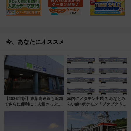
今、あなたにオススメ
【2026年版】東葉高速線も追加
車内にメタモン出現？ みなとみ
でさらに便利に！人気きっぷ
らい線×ポケモン「ブクブクうみ
「サンキューちばフリーパス」
ぞこの街」ラッピング電車が運
今年も発売 秋・早春に千葉県を
行開始に！ この夏は直通列車で
巡るなら使い勝手・コスパ抜群
横浜へ！