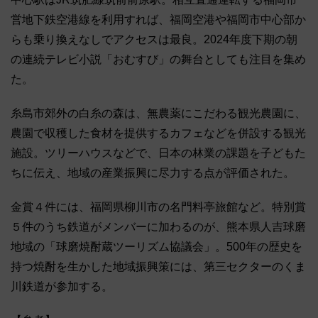
営地下鉄空港線を利用すれば、福岡空港や福岡市中心部か
らも乗り換えなしでアクセスは最良。2024年度下期の朝
の連続テレビ小説「おむすび」の舞台としても注目を集め
た。
糸島市郊外の白糸の森は、無農薬にこだわる観光農園に、
農園で収穫した食材を提供するカフェなどを併設する観光
施設。ツリーハウスなどで、日本の林業の課題を子どもた
ちに伝え、地域の産業振興に尽力する点が評価された。
金賞４件には、福岡県柳川市の名門料亭旅館など。特別賞
５件のうち鉄道がメンバーに加わるのが、熊本県人吉球磨
地域の「球磨焼酎蔵ツーリズム協議会」。500年の歴史を
持つ焼酎を生かした地域振興策には、第三セクターのくま
川鉄道が参加する。