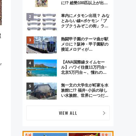
に!? 総勢100匹以上が出現
「レジェンドリサーチ」本
格謎解き・グッズ情報まと
車内にメタモン出現？ みな
め
とみらい線×ポケモン「ブ
クブクうみぞこの街」ラッ
ピング電車が運行開始に！
運
この夏は直通列車で横浜
熱闘甲子園のテーマ曲が駅
へ！
メロに？阪神・甲子園駅の
接近メロディが
Vaundy「かげろう」×向谷
実アレンジの特別仕様へ、
【ANA国際線タイムセー
8月5日始発から
デ
ル】ハワイ往復11万円台･
北京5万円台～、憧れのビ
ジネスクラスも！来春の
GW旅行まで狙える激アツ
無一文の大学生が町家を水
路線まとめ（8/10まで）
族館に!? 福井･小浜の珍し
い水族館、世界に一つだけ
の塗り箸制作体験、鯖街道
の御食国など 小浜観光レポ
第2弾
VIEW ALL