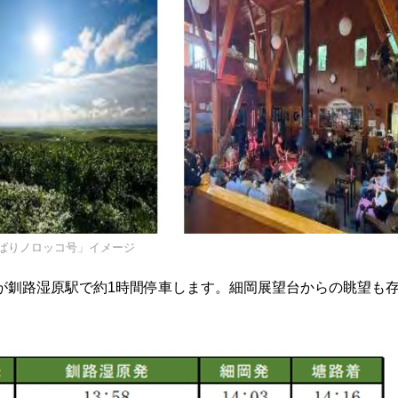
ばりノロッコ号」イメージ
り列車が釧路湿原駅で約1時間停車します。細岡展望台からの眺望も