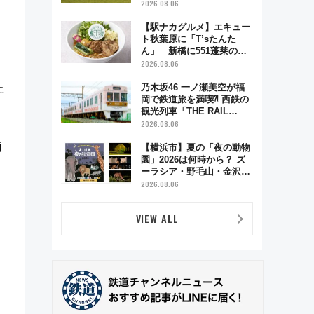
リーナによる日本初の鉄道
2026.08.06
デザイン
【駅ナカグルメ】エキュー
ト秋葉原に「T’sたんた
ん」 新橋に551蓬莱の
DNAを継ぐ「東京豚饅」、
2026.08.06
オムライス専門店「肉とた
まご」新グルメ続々登場！
た
乃木坂46 一ノ瀬美空が福
【2026年8月】
岡で鉄道旅を満喫⁈ 西鉄の
観光列車「THE RAIL
KITCHEN CHIKUGO」で巡
2026.08.06
る福岡･太宰府･柳川の旅！
両
YouTubeが公開に
【横浜市】夏の「夜の動物
園」2026は何時から？ ズ
ーラシア・野毛山・金沢の
電車アクセスや見どころ、
2026.08.06
限定イベントを徹底解説！
VIEW ALL