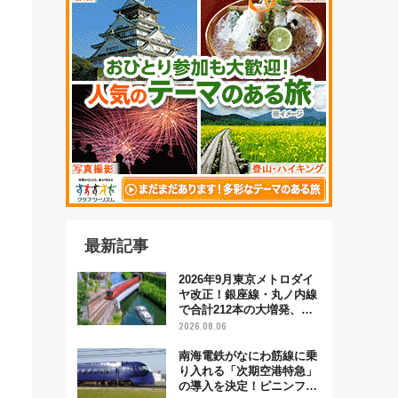
最新記事
2026年9月東京メトロダイ
ヤ改正！銀座線・丸ノ内線
で合計212本の大増発、混
雑緩和に期待
2026.08.06
南海電鉄がなにわ筋線に乗
り入れる「次期空港特急」
の導入を決定！ピニンファ