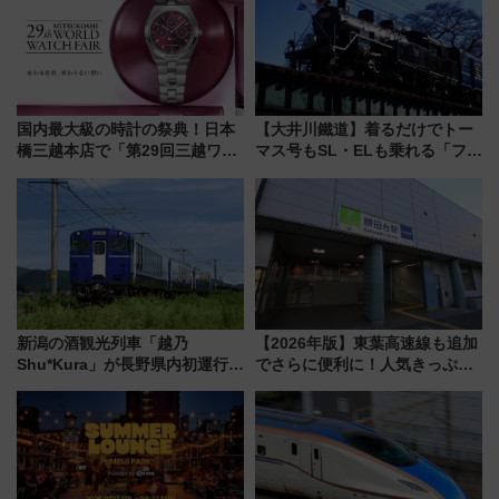
国内最大級の時計の祭典！日本
【大井川鐵道】着るだけでトー
橋三越本店で「第29回三越ワー
マス号もSL・ELも乗れる「フリ
ルドウォッチフェア」開幕
ーきっぷTシャツ」8月6日より
【2026年8月5日～25日】
受注販売
新潟の酒観光列車「越乃
【2026年版】東葉高速線も追加
Shu*Kura」が長野県内初運行！
でさらに便利に！人気きっぷ
地酒と食を味わう信州プレDC特
「サンキューちばフリーパス」
別企画
今年も発売 秋・早春に千葉県を
巡るなら使い勝手・コスパ抜群