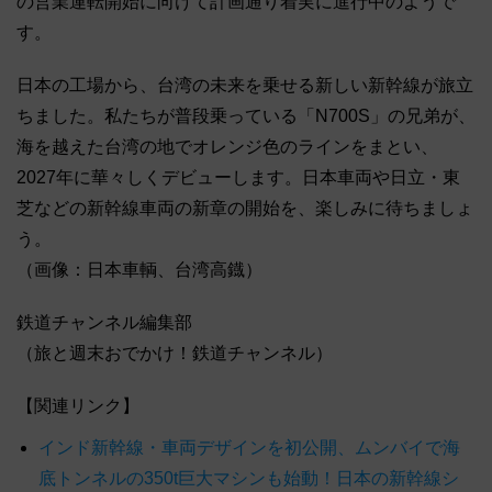
の営業運転開始に向けて計画通り着実に進行中のようで
す。
日本の工場から、台湾の未来を乗せる新しい新幹線が旅立
ちました。私たちが普段乗っている「N700S」の兄弟が、
海を越えた台湾の地でオレンジ色のラインをまとい、
2027年に華々しくデビューします。日本車両や日立・東
芝などの新幹線車両の新章の開始を、楽しみに待ちましょ
う。
（画像：日本車輌、台湾高鐡）
鉄道チャンネル編集部
（旅と週末おでかけ！鉄道チャンネル）
【関連リンク】
インド新幹線・車両デザインを初公開、ムンバイで海
底トンネルの350t巨大マシンも始動！日本の新幹線シ