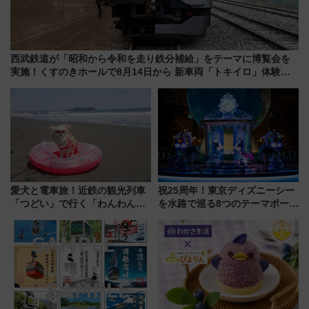
西武鉄道が「昭和から令和を走り鉄分補給」をテーマに博覧会を
実施！くすのきホールで8月14日から 新車両「トキイロ」体験ブ
ースも アクセスや申込方法を解説
愛犬と電車旅！近鉄の観光列車
祝25周年！東京ディズニーシー
「つどい」で行く「わんわん列
を水路で巡る8つのテーマポート
車」第5弾！海辺のBBQも楽し
と限定デコレーションを解説
める日帰りツアー