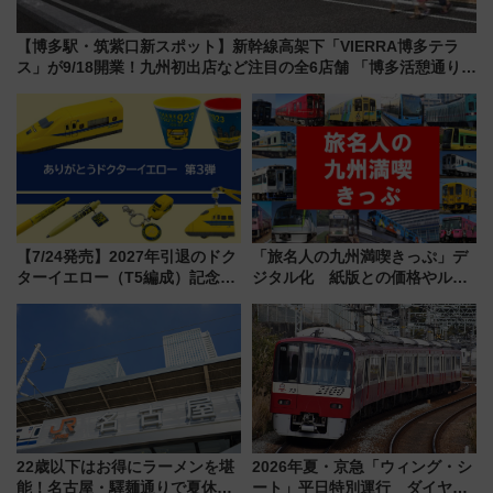
【博多駅・筑紫口新スポット】新幹線高架下「VIERRA博多テラ
ス」が9/18開業！九州初出店など注目の全6店舗 「博多活憩通り」
も一新
【7/24発売】2027年引退のドク
「旅名人の九州満喫きっぷ」デ
ターイエロー（T5編成）記念グ
ジタル化 紙版との価格やルー
ッズ7種が登場！ 新幹線車内放
ルの違いを解説
送の目覚まし時計など通販・販
売店舗まとめ
22歳以下はお得にラーメンを堪
2026年夏・京急「ウィング・シ
能！名古屋・驛麺通りで夏休み
ート」平日特別運行 ダイヤ・