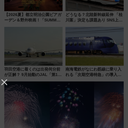
【2026夏】都立明治公園ビアガ
どうなる？北陸新幹線延伸 「桂
ーデン＆野外映画！「SUMMER
川案」決定も課題あり SNS上の
LOUNGE」のアクセスと上映ス
声は
ケジュール 夜風とビール、映画
を満喫！
羽田空港に着くのは出発何分前
南海電鉄がなにわ筋線に乗り入
が正解？ 9月始動のJAL「第1タ
れる「次期空港特急」の導入を
ーミナル北側サテライト」は徒
決定！ピニンファリーナによる
歩1キロ超え！ 知っておきたい
日本初の鉄道デザイン
変更点まとめ