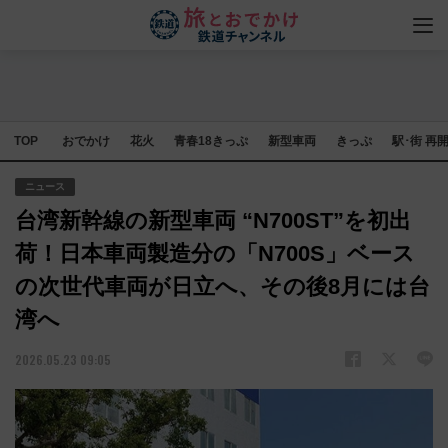
TOP
おでかけ
花火
青春18きっぷ
新型車両
きっぷ
駅･街 再
ニュース
台湾新幹線の新型車両 “N700ST”を初出
荷！日本車両製造分の「N700S」ベース
の次世代車両が日立へ、その後8月には台
湾へ
2026.05.23 09:05