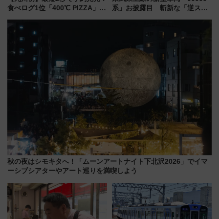
食べログ1位「400℃ PIZZA」が
系」お披露目 斬新な「逆スラ
博多駅すぐの明治公園に8/7オー
ント式」の先頭形状と明るく開
プン。もつ鍋風など限定メニュ
放的な車内空間に注目、デビュ
ーも
ーは9月
秋の夜はシモキタへ！「ムーンアートナイト下北沢2026」でイマ
ーシブシアターやアート巡りを満喫しよう