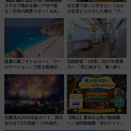
スマホで集める激レアNFT版
名古屋で会いに行きたい！わか
も！日本の絶景スポットをめぐ
さ生活とコラボした紫の「ブル
って集める「索道印(さくどうい
ーベリーぴよりん」期間限定販
ん)」企画がスタート
売
猛暑の夏こそトルコへ！「クー
北陸鉄道「1M系」2027年度導
ルケーション」で巡る黒海沿岸
入へ 「空に始まり、海へ続く」
やエーゲ海の避暑リゾート 関
白山比咩神社をモチーフにした
連検索数が前年比237％増、ナ
神秘的なデザイン
ショジオも認める『2026年に訪
れるべき世界の旅先』
北國花火2026完全ガイド、両日
【岡山】夏休みは夜の動物園
合わせて3万発超！ 7/25金沢大
へ！池田動物園「光のナイトズ
会・8/1川北大会の2つの花火大
ー2026」で光と動物が彩る特別