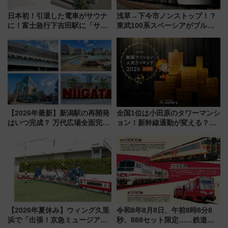
日本初！引退した電車がサウナ
浅草→下今市ノンストップ！？
に！富士急行下吉田駅に「サ電
東武100系スペーシアがブルー
（SADEN）」2026年12月開
リボン賞35周年記念で「デビュ
業 行き交う電車の音や振動を
ー当時の停車駅」を再現 運転
感じながら「ととのう」新感覚
時刻や特急券の買い方を紹介
【2026年最新】新潟駅の再開発
全国1位は小田原のタワーマンシ
はいつ完成？ 万代広場全面完成
ョン！新幹線通勤が変える？
から「にいがた2キロ」・古町再
「住みたい街」の最新トレンド
開発、バスタ新潟構想まで徹底
【新築マンション人気ランキン
解説！
グ】
【2026年夏休み】ウィング久里
令和8年8月8日、午前8時8分8
浜で「出張！京急ミュージア
秒、888セット限定……鉄道各