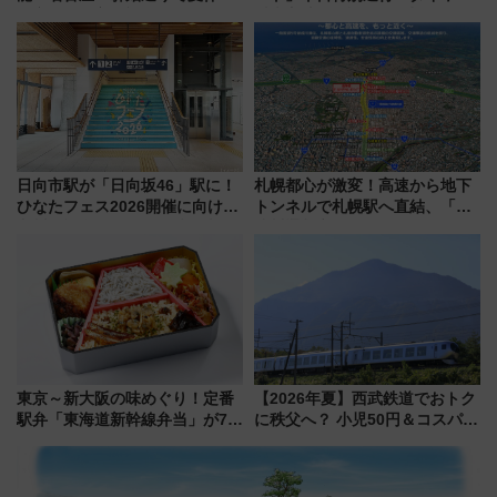
限定「U22応援割り」が7月21日
乗車方法を解説！2階建てバスや
よりスタート
三浦海岸を堪能できるお出かけ
プランもご紹介
日向市駅が「日向坂46」駅に！
札幌都心が激変！高速から地下
ひなたフェス2026開催に向けJR
トンネルで札幌駅へ直結、「創
九州が記念きっぷや臨時列車で
成川通都心アクセス道路」が7月
全力応援 夜行列車「ドリーム
から本格着工、延長4.8km整備
おひさま号」も走る
事業の全貌
東京～新大阪の味めぐり！定番
【2026年夏】西武鉄道でおトク
駅弁「東海道新幹線弁当」が7月
に秩父へ？ 小児50円＆コスパ最
21日にリニューアル発売
強きっぷで「安・近・短」な家
族旅行！ 深夜の正丸トンネル探
検や特急ラビューも