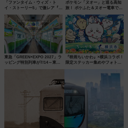
「ファンタイム・ウィズ・ト
ポケモン「ヌオー」と巡る高知
イ・ストーリー5」で激レア『ロ
旅！ ポケふた＆ヌオー電車で楽
ルカナ』カードをゲット！最新
しむ鉄道スタンプラリーで土佐
デコレーションも徹底解説
路の絶景と絶品グルメを満喫！
（7月18日スタート）
東急「GREEN×EXPO 2027」ラ
『映画ちいかわ』×横浜コラボ！
ッピング特別列車が7/14～東
限定ステッカー集めやフォトス
横・田園都市・目黒線でデビュ
ポット、特別花火でみなとみら
ー！ 注目の編成やデザインまと
いを満喫しよう（花火鑑賞会応
め
募は7/12まで！）