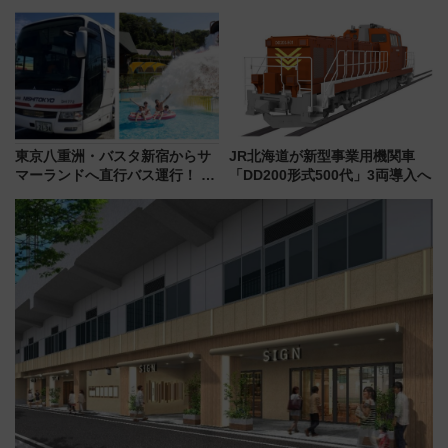
ム」開催！入場無料でスタンプ
社の「8・8・8」な記念きっぷ
ラリーや子ども制服撮影も
たち
東京八重洲・バスタ新宿からサ
JR北海道が新型事業用機関車
マーランドへ直行バス運行！ お
「DD200形式500代」3両導入へ
トクな1Dayパスで夏のプールと
推し活を楽しもう！（2026年
8/1～31）