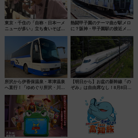
東京・千住の「自称・日本一メ
熱闘甲子園のテーマ曲が駅メロ
ニューが多い」立ち食いそば屋
に？阪神・甲子園駅の接近メロ
とは？ ＢＳ日テレ『ドランク塚
ディがVaundy「かげろう」×向
地のふらっと立ち食いそば』
谷実アレンジの特別仕様へ、8月
7/27夜10時～放送
5日始発から
所沢から伊香保温泉・草津温泉
【明日から】お盆の新幹線「の
へ直行！「ゆめぐり所沢・川越
ぞみ」は自由席なし！8月8日午
号」で群馬の温泉旅をもっと気
前はほぼ満席…でも数時間ズラ
軽に 運行ダイヤ・運賃を解説
せば空きが見つかることも 混
雑避ける「空席」探しのコツ