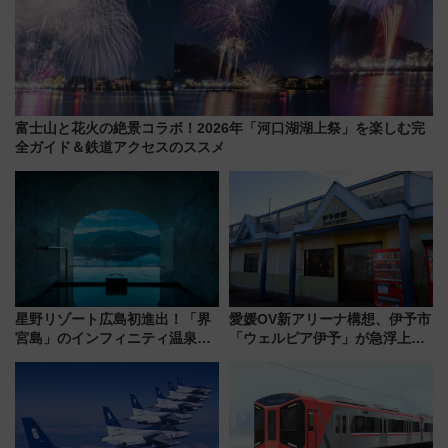
富士山と花火の絶景コラボ！2026年「河口湖湖上祭」を楽しむ完
全ガイド＆鉄道アクセスのススメ
星野リゾート広島初進出！「界
愛媛OV新アリーナ構想、伊予市
宮島」のインフィニティ温泉と
「ウェルピア伊予」が急浮上！
古式サウナ「石風呂」を大解剖
サイボウズ青野社長の参加表明
宿泊料金・アクセスは？（2026
で探る鉄道アクセスの未来
年7月23日開業）