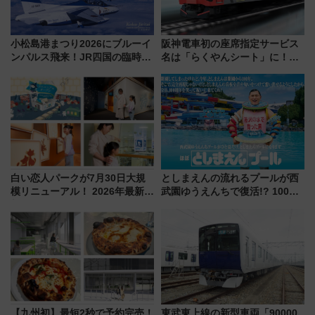
小松島港まつり2026にブルーイ
阪神電車初の座席指定サービス
ンパルス飛来！JR四国の臨時ダ
名は「らくやんシート」に！新
イヤや駐車場予約を徹底解説
型3000系で大阪梅田～山陽姫路
を快適移動
白い恋人パークが7月30日大規
としまえんの流れるプールが西
模リニューアル！ 2026年最新の
武園ゆうえんちで復活!? 100周
新エリア・工場見学の見どころ
年記念企画＆「春日のうん○スラ
と料金・アクセスを徹底解説
イダー」に注目 2026年夏は所
（札幌市）
沢へ遊びに行こう
【九州初】最短2秒で予約完売！
東武東上線の新型車両「90000