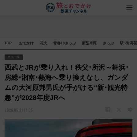
TOP
おでかけ
花火
青春18きっぷ
新型車両
きっぷ
駅･街 再
ニュース
西武とJRが乗り入れ！秩父･所沢～舞浜･
房総･湘南･熱海へ乗り換えなし、ガンダ
ムの大河原邦男氏が手がける“新･観光特
急”が2028年度JRへ
2026.05.31 18:05