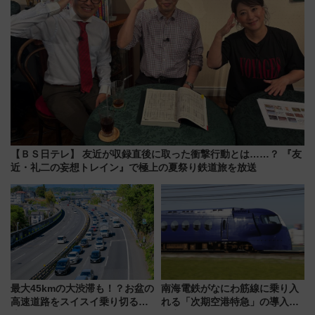
【ＢＳ日テレ】 友近が収録直後に取った衝撃行動とは……？ 『友
近・礼二の妄想トレイン』で極上の夏祭り鉄道旅を放送
最大45kmの大渋滞も！？お盆の
南海電鉄がなにわ筋線に乗り入
高速道路をスイスイ乗り切る快
れる「次期空港特急」の導入を