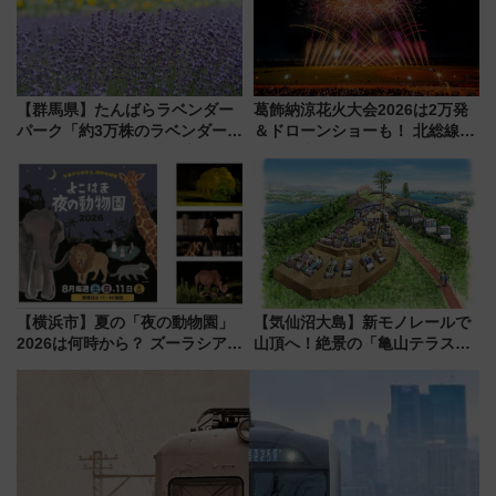
【群馬県】たんばらラベンダー
葛飾納涼花火大会2026は2万発
パーク「約3万株のラベンダー」
＆ドローンショーも！ 北総線を
が見頃！新幹線＆無料送迎バス
使った穴場アクセスや臨時列
で都心から約1時間半で夏の絶景
車、観覧スポット情報と周辺観
を！
光まとめ（7/28開催）
【横浜市】夏の「夜の動物園」
【気仙沼大島】新モノレールで
2026は何時から？ ズーラシア・
山頂へ！絶景の「亀山テラス
野毛山・金沢の電車アクセスや
360°」が7月19日オープン、休
見どころ、限定イベントを徹底
暇村のお得な日帰りプランも登
解説！
場