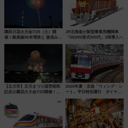
隅田川花火大会7/25（土）開
JR北海道が新型事業用機関車
催！銀座線96本増発と 激混みの
「DD200形式500代」3両導入へ
「浅草駅」を回避する最寄り駅･
アクセス攻略法、2万発の花火が
都心の夜に！
【立川市】立川まつり国営昭和
2026年夏・京急「ウィング・シ
記念公園花火大会7/25開催！
ート」平日特別運行 ダイヤ・
5000発の花火が夜を彩る 今年は
乗車方法を解説！2階建てバスや
混雑に要注意、その理由は
三浦海岸を堪能できるお出かけ
プランもご紹介