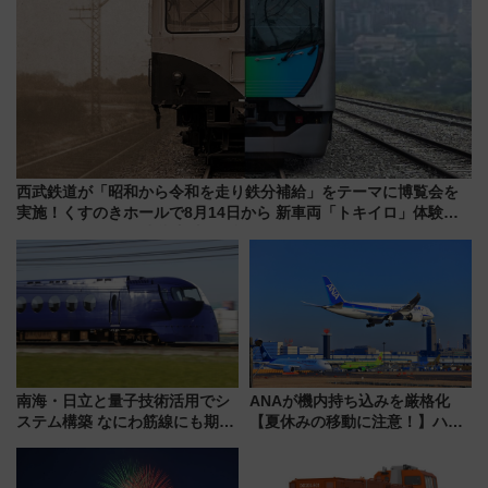
西武鉄道が「昭和から令和を走り鉄分補給」をテーマに博覧会を
実施！くすのきホールで8月14日から 新車両「トキイロ」体験ブ
ースも アクセスや申込方法を解説
南海・日立と量子技術活用でシ
ANAが機内持ち込みを厳格化
ステム構築 なにわ筋線にも期待
【夏休みの移動に注意！】ハン
乗務員・車両計画作業を短縮へ
ドバッグやPCケースも対象の
「身の回り品」新サイズ制限
(40×30×20cm)おさらい