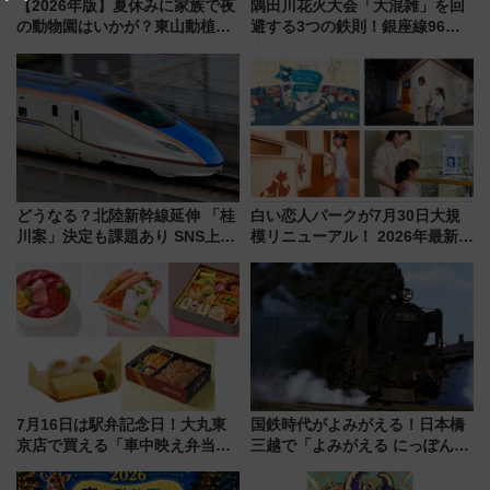
【2026年版】夏休みに家族で夜
隅田川花火大会「大混雑」を回
の動物園はいかが？東山動植物
避する3つの鉄則！銀座線96本
園＆のんほいパーク「ナイト
増発･浅草線臨時ダイヤ･スカイ
ZOO」開催情報
ツリー駅の規制まとめ 7/25開催
（2026年）
どうなる？北陸新幹線延伸 「桂
白い恋人パークが7月30日大規
川案」決定も課題あり SNS上の
模リニューアル！ 2026年最新の
声は
新エリア・工場見学の見どころ
と料金・アクセスを徹底解説
（札幌市）
7月16日は駅弁記念日！大丸東
国鉄時代がよみがえる！日本橋
京店で買える「車中映え弁当」
三越で「よみがえる にっぽんの
フェア【2026年夏】
鉄道展」7/22-8/3開催、広田尚
敬の名作写真も、駅弁フェスも