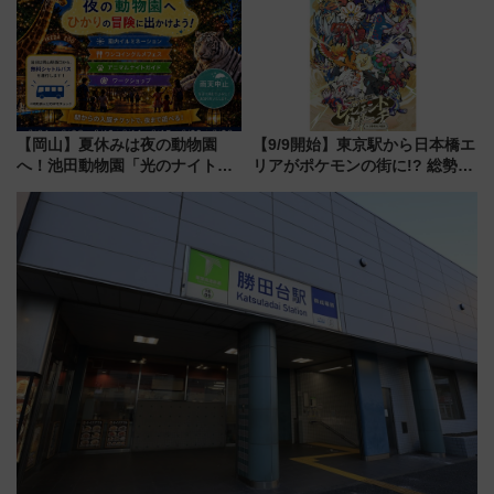
同時開催！
【岡山】夏休みは夜の動物園
【9/9開始】東京駅から日本橋エ
へ！池田動物園「光のナイトズ
リアがポケモンの街に!? 総勢
ー2026」で光と動物が彩る特別
100匹以上が出現「レジェンド
な夜
リサーチ」本格謎解き・グッズ
情報まとめ