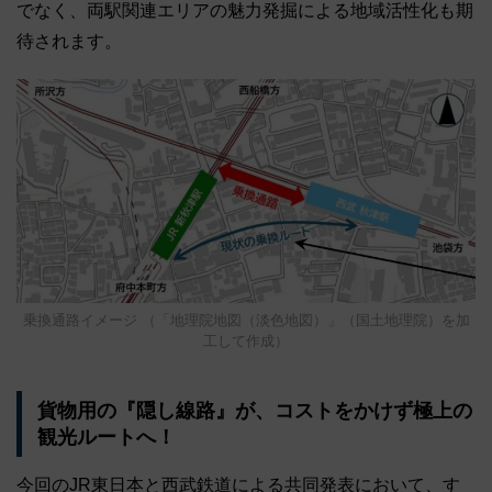
でなく、両駅関連エリアの魅力発掘による地域活性化も期
待されます。
乗換通路イメージ （「地理院地図（淡色地図）」（国土地理院）を加
工して作成）
貨物用の『隠し線路』が、コストをかけず極上の
観光ルートへ！
今回のJR東日本と西武鉄道による共同発表において、す