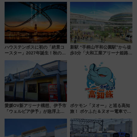
適ドライブ術
決定！ピニンファリーナによる
日本初の鉄道デザイン
ハウステンボスに初の「絶景コ
新駅 “手柄山平和公園駅”から徒
ースター」2027年誕生！秋の
歩3分「大和工業アリーナ姫路」
「すんごいハロウィン」見どこ
10月開業！Novelbright公演 や
ろも一挙紹介
大相撲巡業など 豪華イベントと
アクセス
愛媛OV新アリーナ構想、伊予市
ポケモン「ヌオー」と巡る高知
「ウェルピア伊予」が急浮上！
旅！ ポケふた＆ヌオー電車で楽
サイボウズ青野社長の参加表明
しむ鉄道スタンプラリーで土佐
で探る鉄道アクセスの未来
路の絶景と絶品グルメを満喫！
（7月18日スタート）