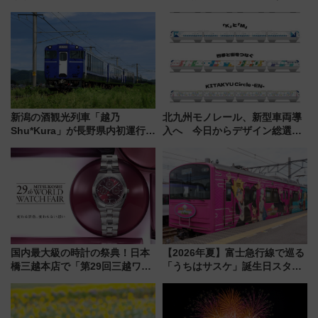
売）
新潟の酒観光列車「越乃
北九州モノレール、新型車両導
Shu*Kura」が長野県内初運行！
入へ 今日からデザイン総選挙
地酒と食を味わう信州プレDC特
始まる
別企画
国内最大級の時計の祭典！日本
【2026年夏】富士急行線で巡る
橋三越本店で「第29回三越ワー
「うちはサスケ」誕生日スタン
ルドウォッチフェア」開幕
プラリー！富士急ハイランド限
【2026年8月5日～25日】
定グルメ＆グッズ徹底ガイド