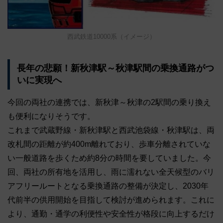
西武鉄道10000系（イメージ）
長年の悲願！新秋津駅～秋津駅間の乗換通路がつ
いに実現へ
今回の両社の連携では、新秋津～秋津の2駅間の乗り換え
も便利になりそうです。
これまで武蔵野線・新秋津駅と西武池袋線・秋津駅は、両
改札間の距離が約400m離れており、歩車分離されていな
い一般道路を歩くため約8分の時間を要していました。今
回、両社の所有地を活用し、雨に濡れない全天候型のバリ
アフリールートとなる乗換通路の整備が決定し、2030年
代前半の供用開始を目指して検討が進められます。これに
より、通勤・通学の利便性や安全性が格段に向上するだけ