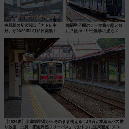
中野駅の新玄関口「アトレ中
熱闘甲子園のテーマ曲が駅メロ
野」が2026年12月9日開業！新
に？阪神・甲子園駅の接近メロ
改札直結で屋上BBQも楽しめる
ディがVaundy「かげろう」×向
注目スポット
谷実アレンジの特別仕様へ、8月
5日始発から
【2026夏】女満別空港からそのまま使える！JR石北本線＆バス乗
り放題「北見・網走周遊フリーパス」でおトクに道東観光（8/3発