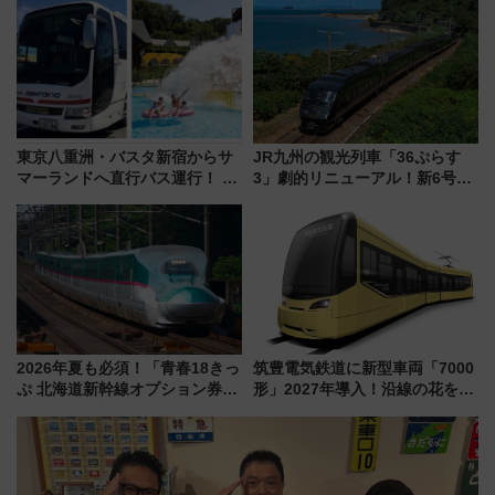
よりスタート
品グルメ登場で駅前の過ごし方
はどう変わる？
東京八重洲・バスタ新宿からサ
JR九州の観光列車「36ぷらす
マーランドへ直行バス運行！ お
3」劇的リニューアル！新6号車
トクな1Dayパスで夏のプールと
“1〜2名用グリーン個室”と曜日
推し活を楽しもう！（2026年
別 “プレミアムランチ”導入･ル
8/1～31）
ートや価格など解説
2026年夏も必須！「青春18きっ
筑豊電気鉄道に新型車両「7000
ぷ 北海道新幹線オプション券」
形」2027年導入！沿線の花をイ
自動改札対応ルールと途中下車
メージしたイエローを採用 車
の罠
内は落ち着いたゆとりある空間
に