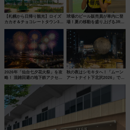
【札幌から日帰り観光】ロイズ
球場のビール販売員が車内に登
カカオ＆チョコレートタウン3周
場！夏の移動を盛り上げるJR九
年！ 9月は入場料半額やチョコ
州「ビール新幹線」7月31日・8
詰め放題を開催、ロイズタウン
月7日限定 ソフトバンクホーク
駅からのアクセスも
スとコラボ
2026年「仙台七夕花火祭」を攻
秋の夜はシモキタへ！「ムーン
略！ 混雑回避の地下鉄アクセス
アートナイト下北沢2026」でイ
からまだ買える有料席情報、花
マーシブシアターやアート巡り
火前に楽しむ仙台観光ルートま
を満喫しよう
で解説！