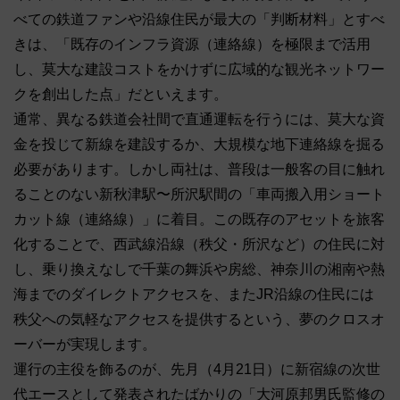
べての鉄道ファンや沿線住民が最大の「判断材料」とすべ
きは、「既存のインフラ資源（連絡線）を極限まで活用
し、莫大な建設コストをかけずに広域的な観光ネットワー
クを創出した点」だといえます。
通常、異なる鉄道会社間で直通運転を行うには、莫大な資
金を投じて新線を建設するか、大規模な地下連絡線を掘る
必要があります。しかし両社は、普段は一般客の目に触れ
ることのない新秋津駅〜所沢駅間の「車両搬入用ショート
カット線（連絡線）」に着目。この既存のアセットを旅客
化することで、西武線沿線（秩父・所沢など）の住民に対
し、乗り換えなしで千葉の舞浜や房総、神奈川の湘南や熱
海までのダイレクトアクセスを、またJR沿線の住民には
秩父への気軽なアクセスを提供するという、夢のクロスオ
ーバーが実現します。
運行の主役を飾るのが、先月（4月21日）に新宿線の次世
代エースとして発表されたばかりの「大河原邦男氏監修の