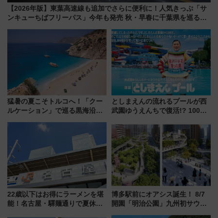
【2026年版】東葉高速線も追加でさらに便利に！人気きっぷ「サ
ンキューちばフリーパス」今年も発売 秋・早春に千葉県を巡るな
ら使い勝手・コスパ抜群
猛暑の夏こそトルコへ！「クー
としまえんの流れるプールが西
ルケーション」で巡る黒海沿岸
武園ゆうえんちで復活!? 100周
やエーゲ海の避暑リゾート 関
年記念企画＆「春日のうん○スラ
連検索数が前年比237％増、ナ
イダー」に注目 2026年夏は所
ショジオも認める『2026年に訪
沢へ遊びに行こう
れるべき世界の旅先』
22歳以下はお得にラーメンを堪
博多駅前にオアシス誕生！ 8/7
能！名古屋・驛麺通りで夏休み
開園「明治公園」九州初サウナ
限定「U22応援割り」が7月21日
TOTOPAや日本一のピザなど絶