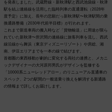
を発表しました。武蔵野線・新秋津駅と西武池袋線・秋津
駅を結ぶ連絡線を活用した臨時列車の直通運転（2028年
度予定）に加え、長年の悲願だっ新秋津駅〜秋津駅間の乗
換通路整備（2030年代前半目標）が行われます。
これまで新造車両の搬入時など「貨物輸送」に用途が限ら
れていた新秋津〜所沢間の連絡線に旅客列車を流し、西武
線沿線から舞浜（東京ディズニーリゾート）や房総、湘
南、伊豆エリアまでを一本の線で結びます。
首都圏の東西移動が劇的に変化する両社の連携と、メカニ
ックデザイナーの大河原邦男氏がデザインを監修する
「10000系ニューレッドアロー」のリニューアル直通車の
スペック、2つの駅間の一般道乗り換えを解消する新通路
の情報まで詳しくお届けします。