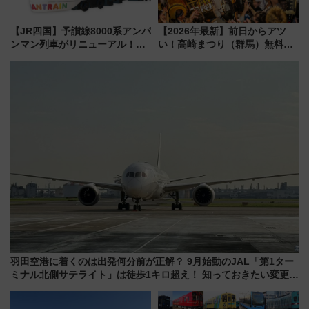
【JR四国】予讃線8000系アンパ
【2026年最新】前日からアツ
ンマン列車がリニューアル！内
い！高崎まつり（群馬）無料観
外装デザイン公開 デビューは
覧エリアから初開催100人みこ
今年12月
しまで
羽田空港に着くのは出発何分前が正解？ 9月始動のJAL「第1ター
ミナル北側サテライト」は徒歩1キロ超え！ 知っておきたい変更点
まとめ