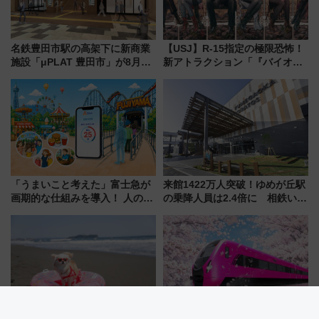
名鉄豊田市駅の高架下に新商業
【USJ】R-15指定の極限恐怖！
施設「μPLAT 豊田市」が8月26
新アトラクション「『バイオハ
日開業！全8店舗が出店し街の新
ザード レクイエム』 ザ・ダイ
たな玄関口へ
ブ」今秋登場 ―予測不能の恐
怖に泣き叫べ―
「うまいこと考えた」富士急が
来館1422万人突破！ゆめが丘駅
画期的な仕組みを導入！ 人のか
の乗降人員は2.4倍に 相鉄いず
わりにスマホが並ぶ「分身く
み野線「ゆめが丘ソラトス」2周
ん」始動
年祭にそうにゃん＆DB.スター
マンが登場